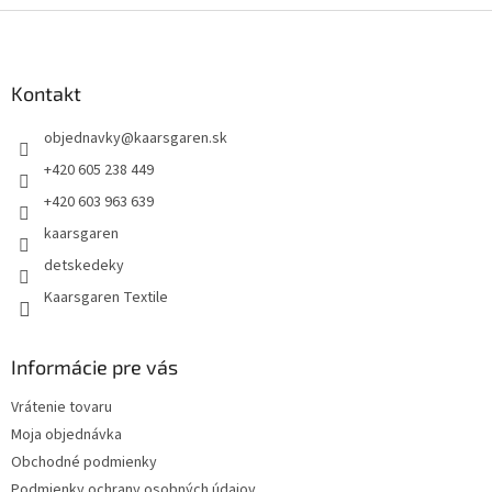
Z
á
p
ä
Kontakt
t
objednavky
@
kaarsgaren.sk
i
e
+420 605 238 449
+420 603 963 639
kaarsgaren
detskedeky
Kaarsgaren Textile
Informácie pre vás
Vrátenie tovaru
Moja objednávka
Obchodné podmienky
Podmienky ochrany osobných údajov