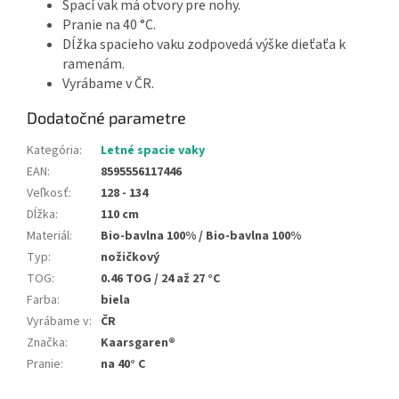
Spací vak má otvory pre nohy.
Pranie na 40 °C.
Dĺžka spacieho vaku zodpovedá výške dieťaťa k
ramenám.
Vyrábame v ČR.
Dodatočné parametre
Kategória
:
Letné spacie vaky
EAN
:
8595556117446
Veľkosť
:
128 - 134
Dĺžka
:
110 cm
Materiál
:
Bio-bavlna 100% / Bio-bavlna 100%
Typ
:
nožičkový
TOG
:
0.46 TOG / 24 až 27 °C
Farba
:
biela
Vyrábame v
:
ČR
Značka
:
Kaarsgaren®
Pranie
:
na 40° C