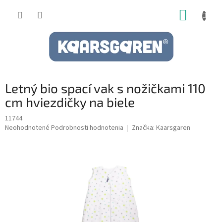
Prejsť
NÁKUP
na
obsah
KOŠÍK
Letný bio spací vak s nožičkami 110
cm hviezdičky na biele
11744
Priemerné
Neohodnotené
Podrobnosti hodnotenia
Značka:
Kaarsgaren
hodnotenie
produktu
je
0,0
z
5
hviezdičiek.