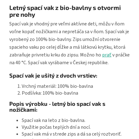
Letný spací vak z bio-bavlny s otvormi
pre nohy
Spací vak je vhodný pre veľmi aktívne deti, môžu v ňom
voľne kopať nožičkami a nepretáča sa v ňom. Spací vak je
vyrobený zo 100% bio-bavlny. Zips umožní otvorenie
spacieho vaku po celej dĺžke a má látkovú krytku, ktorá
zabraňuje privretiu krku do zipsu. Možno ho
prať
v práčke
na 40 °C. Spací vak vyrábame v Českej republike.
Spací vak je ušitý z dvoch vrstiev:
Vrchný materiál: 100% bio-bavlna
Podšívka: 100% bio-bavlna
Popis výrobku - letný bio spací vak s
nožičkami:
Spací vak na leto z bio-bavlna.
Využitie počas teplých dní a nocí.
Spací vak má v strede zips a dá sa celý roztvoriť.