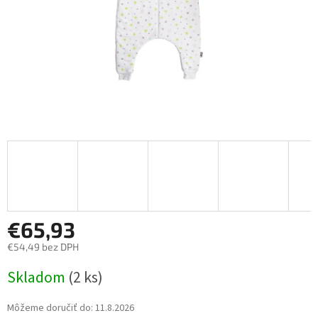
€65,93
€54,49 bez DPH
Jednotková
Skladom
(2 ks)
cena:
Môžeme doručiť do:
11.8.2026