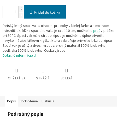
Pridať do košíka
Detský letný spací vak s otvormi pre nohy v bielej farbe a s motívom
hviezdičiek. Dĺžka spacieho vaku je cca 110 cm, možno ho
prať
v práčke
pri 30 °C. Spací vak má v strede zips a je možné ho úplne otvoriť,
navyše má zips látkovú krytku, ktorá zabraňuje privretiu krku do zipsu.
Spací vak je ušitý z dvoch vrstiev: vrchný materiál 100% biobavlna,
podšívka 100% biobavlna. Česká výroba.
Detailné informácie
OPÝTAŤ SA
STRÁŽIŤ
ZDIEĽAŤ
Popis
Hodnotenie
Diskusia
Podrobný popis