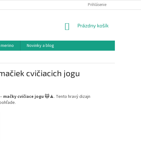
PODMIENKY OCHRANY OSOBNÝCH ÚDAJOV
Prihlásenie
AKO NAKUPOVAŤ
NÁKUPNÝ
Prázdny košík
KOŠÍK
 merino
Novinky a blog
ačiek cvičiacich jogu
 –
mačky cvičiace jogu 🐱🧘
. Tento hravý dizajn
 pohľade.