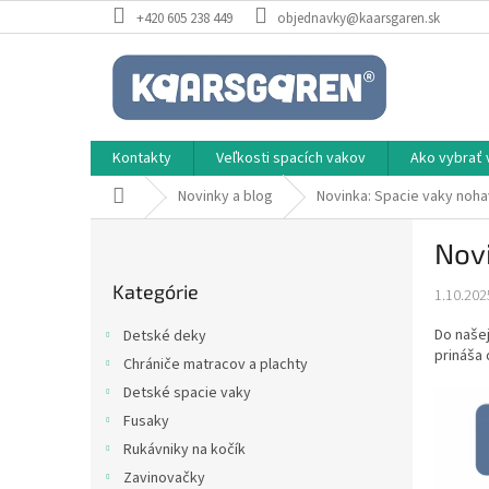
Prejsť
+420 605 238 449
objednavky@kaarsgaren.sk
na
obsah
Kontakty
Veľkosti spacích vakov
Ako vybrať 
Domov
Novinky a blog
Novinka: Spacie vaky noha
B
Novi
o
Preskočiť
č
Kategórie
kategórie
1.10.202
n
ý
Do našej
Detské deky
p
prináša 
Chrániče matracov a plachty
a
Detské spacie vaky
n
e
Fusaky
l
Rukávniky na kočík
Zavinovačky