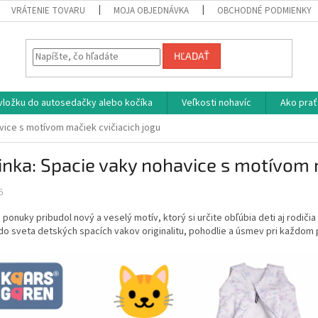
VRÁTENIE TOVARU
MOJA OBJEDNÁVKA
OBCHODNÉ PODMIENKY
HĽADAŤ
vložku do autosedačky alebo kočíka
Veľkosti nohavíc
Ako prať
vice s motívom mačiek cvičiacich jogu
nka: Spacie vaky nohavice s motívom m
5
 ponuky pribudol nový a veselý motív, ktorý si určite obľúbia deti aj rodičia
do sveta detských spacích vakov originalitu, pohodlie a úsmev pri každom