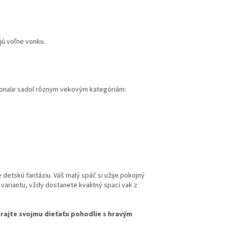
jú voľne vonku.
konale sadol rôznym vekovým kategóriám:
 detskú fantáziu. Váš malý spáč si užije pokojný
u variantu, vždy dostanete kvalitný spací vak z
prajte svojmu dieťaťu pohodlie s hravým