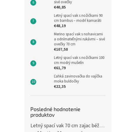
sivé ovečky
€40,85
Letný spací vak s nožičkami 90
cm bambus – modrí kamaráti
€48,19
Merino spací vak s nohavicami
a odnímateľnými rukávmi – sivé
ovečky 70 cm
€107,58
Letný spací vak s nožičkami 100
cm modrý mušelín
€61,79
Ľahká zavinovačka do vajíčka
moka buldočky
€22,35
Posledné hodnotenie
produktov
Letný spací vak 70 cm zajac béžový zips na boku