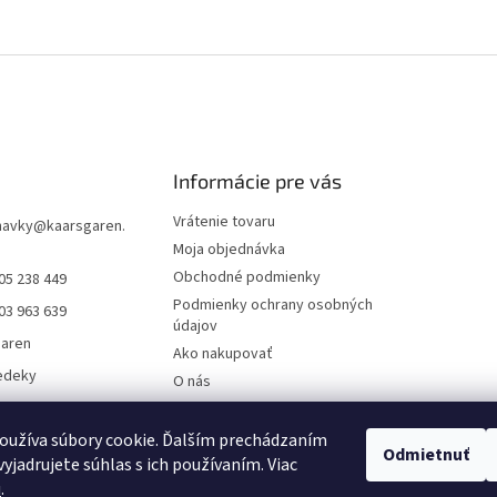
Informácie pre vás
Vrátenie tovaru
navky
@
kaarsgaren.
Moja objednávka
Obchodné podmienky
05 238 449
Podmienky ochrany osobných
03 963 639
údajov
garen
Ako nakupovať
edeky
O nás
aren Textile
On-line platby
Doklady k stiahnutiu
oužíva súbory cookie. Ďalším prechádzaním
Odmietnuť
yjadrujete súhlas s ich používaním. Viac
Čo dať do kočíka v zime?
u
.