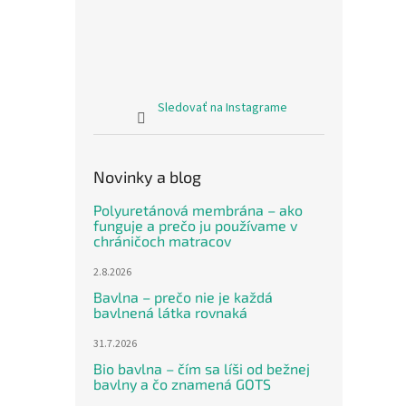
Sledovať na Instagrame
Novinky a blog
Polyuretánová membrána – ako
funguje a prečo ju používame v
chráničoch matracov
2.8.2026
Bavlna – prečo nie je každá
bavlnená látka rovnaká
31.7.2026
Bio bavlna – čím sa líši od bežnej
bavlny a čo znamená GOTS