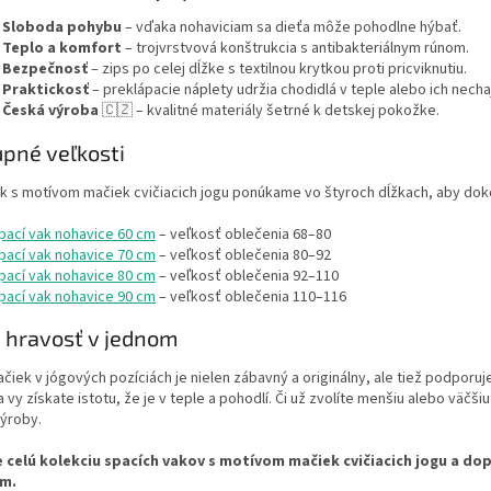
️
Sloboda pohybu
– vďaka nohaviciam sa dieťa môže pohodlne hýbať.
️
Teplo a komfort
– trojvrstvová konštrukcia s antibakteriálnym rúnom.
️
Bezpečnosť
– zips po celej dĺžke s textilnou krytkou proti pricviknutiu.
️
Praktickosť
– preklápacie náplety udržia chodidlá v teple alebo ich necha
️
Česká výroba
🇨🇿 – kvalitné materiály šetrné k detskej pokožke.
pné veľkosti
ak s motívom mačiek cvičiacich jogu ponúkame vo štyroch dĺžkach, aby do
pací vak nohavice 60 cm
– veľkosť oblečenia 68–80
pací vak nohavice 70 cm
– veľkosť oblečenia 80–92
pací vak nohavice 80 cm
– veľkosť oblečenia 92–110
pací vak nohavice 90 cm
– veľkosť oblečenia 110–116
a hravosť v jednom
čiek v jógových pozíciách je nielen zábavný a originálny, ale tiež podporuje
 vy získate istotu, že je v teple a pohodlí. Či už zvolíte menšiu alebo väčši
výroby.
 celú kolekciu spacích vakov s motívom mačiek cvičiacich jogu a do
om.