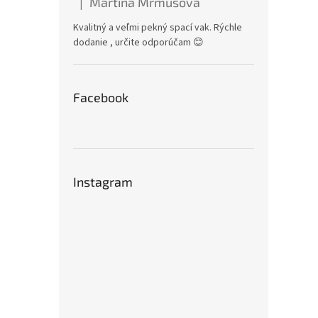
Martina Mrmusová
|
Hodnotenie produktu je 5 z 5 hviezdičiek.
Kvalitný a veľmi pekný spací vak. Rýchle
dodanie , určite odporúčam 😊
Facebook
Instagram