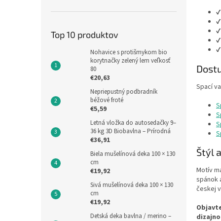
✔
✔
✔
Top 10 produktov
✔
✔
Nohavice s protišmykom bio
korytnačky zelený lem veľkosť
Dostu
80
€20,63
Spací v
Nepriepustný podbradník
béžové froté
S
€5,59
S
Letná vložka do autosedačky 9–
S
36 kg 3D Biobavlna – Prírodná
S
€36,91
Štýl 
Biela mušelínová deka 100 × 130
cm
Motív ma
€19,92
spánok a
Sivá mušelínová deka 100 × 130
českej 
cm
€19,92
Objavte
Detská deka bavlna / merino –
dizajn