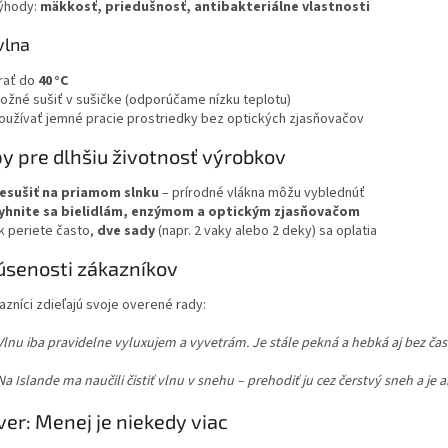
ýhody:
mäkkosť, priedušnosť, antibakteriálne vlastnosti
vlna
rať do
40 °C
ožné sušiť v sušičke (odporúčame nízku teplotu)
oužívať jemné pracie prostriedky bez optických zjasňovačov
py pre dlhšiu životnosť výrobkov
esušiť na priamom slnku
– prírodné vlákna môžu vyblednúť
yhnite sa bielidlám, enzýmom a optickým zjasňovačom
k periete často,
dve sady
(napr. 2 vaky alebo 2 deky) sa oplatia
úsenosti zákazníkov
azníci zdieľajú svoje overené rady:
Vlnu iba pravidelne vyluxujem a vyvetrám. Je stále pekná a hebká aj bez čas
Na Islande ma naučili čistiť vlnu v snehu – prehodiť ju cez čerstvý sneh a je 
ver: Menej je niekedy viac