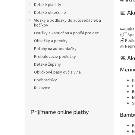
vlna či
Detské plachty
📅 Ak
Detské oblečenie
Vložky a podložky do autosedačiek a
kočíkov
🛏️ Deka
Osušky s kapucňou a pončá pre deti
😴 Spac
🪑 Podl
Obliečky a perinky
🧺 Nepr
Poťahy na autosedačky
Prebaľovacie podložky
🧼 Ak
Detské župany
Merin
Obličkové pásy ovčia vlna
Podbradníky
P
P
Rukavice
B
N
S
Prijímame online platby
Bambu
P
N