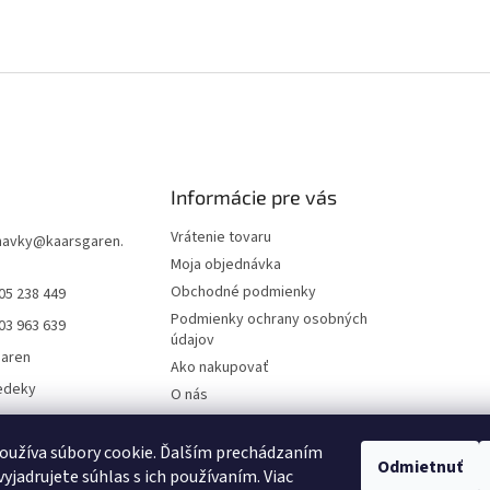
Informácie pre vás
Vrátenie tovaru
navky
@
kaarsgaren.
Moja objednávka
Obchodné podmienky
05 238 449
Podmienky ochrany osobných
03 963 639
údajov
garen
Ako nakupovať
edeky
O nás
aren Textile
On-line platby
Doklady k stiahnutiu
oužíva súbory cookie. Ďalším prechádzaním
Odmietnuť
yjadrujete súhlas s ich používaním. Viac
Čo dať do kočíka v zime?