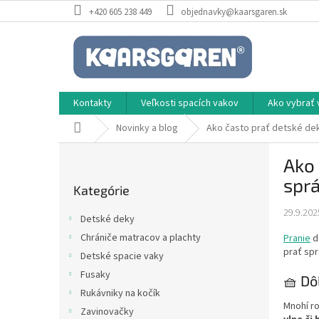
Prejsť
+420 605 238 449
objednavky@kaarsgaren.sk
na
obsah
Kontakty
Veľkosti spacích vakov
Ako vybrať 
Domov
Novinky a blog
Ako často prať detské dek
B
Ako 
o
Preskočiť
č
spr
Kategórie
kategórie
n
ý
29.9.202
Detské deky
p
Chrániče matracov a plachty
Pranie
d
a
prať spr
Detské spacie vaky
n
e
Fusaky
🧺 Dô
l
Rukávniky na kočík
Mnohí ro
Zavinovačky