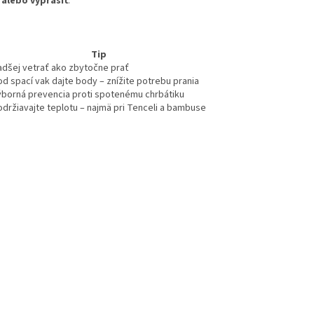
 alebo vyprášiť
.
Tip
adšej vetrať ako zbytočne prať
od spací vak dajte body – znížite potrebu prania
ýborná prevencia proti spotenému chrbátiku
održiavajte teplotu – najmä pri Tenceli a bambuse