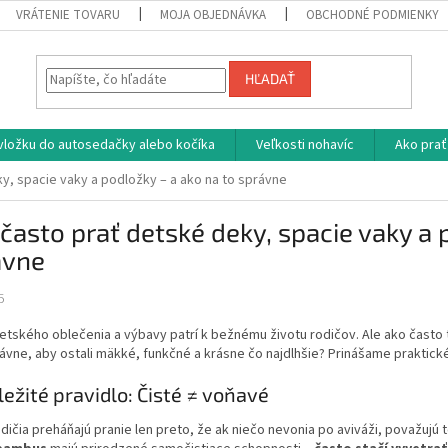
VRÁTENIE TOVARU
MOJA OBJEDNÁVKA
OBCHODNÉ PODMIENKY
HĽADAŤ
vložku do autosedačky alebo kočíka
Veľkosti nohavíc
Ako prať
y, spacie vaky a podložky – a ako na to správne
často prať detské deky, spacie vaky a 
ávne
5
etského oblečenia a výbavy patrí k bežnému životu rodičov. Ale ako často 
ávne, aby ostali mäkké, funkčné a krásne čo najdlhšie? Prinášame praktick
ležité pravidlo: Čisté ≠ voňavé
dičia preháňajú pranie len preto, že ak niečo nevonia po aviváži, považujú 