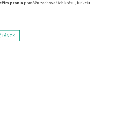
ežim prania
pomôžu zachovať ich krásu, funkciu
 ČLÁNOK