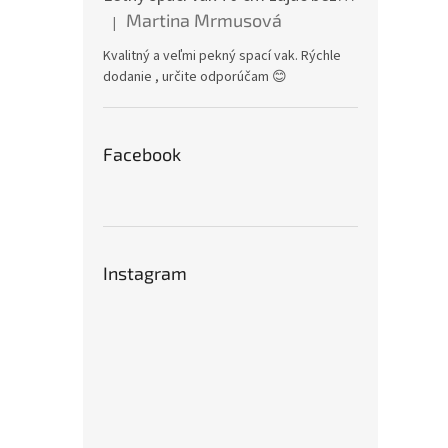
Martina Mrmusová
|
Hodnotenie produktu je 5 z 5 hviezdičiek.
Kvalitný a veľmi pekný spací vak. Rýchle
dodanie , určite odporúčam 😊
Facebook
Instagram