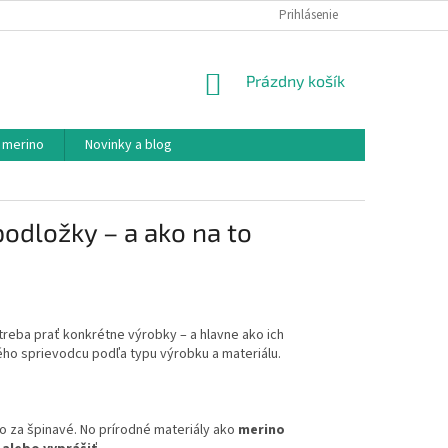
PODMIENKY OCHRANY OSOBNÝCH ÚDAJOV
Prihlásenie
AKO NAKUPOVAŤ
NÁKUPNÝ
Prázdny košík
KOŠÍK
 merino
Novinky a blog
podložky – a ako na to
treba prať konkrétne výrobky – a hlavne ako ich
ého sprievodcu podľa typu výrobku a materiálu.
to za špinavé. No prírodné materiály ako
merino