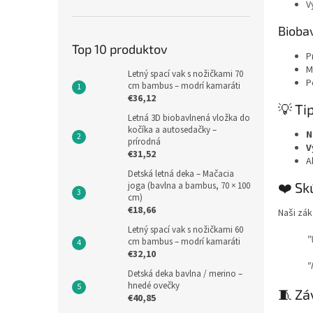
V
Bioba
Top 10 produktov
P
M
Letný spací vak s nožičkami 70
P
cm bambus – modrí kamaráti
€36,12
💡 Ti
Letná 3D biobavlnená vložka do
kočíka a autosedačky –
N
prírodná
V
€31,52
A
Detská letná deka – Mačacia
❤️ Sk
joga (bavlna a bambus, 70 × 100
cm)
€18,66
Naši zák
Letný spací vak s nožičkami 60
"
cm bambus – modrí kamaráti
€32,10
"
Detská deka bavlna / merino –
hnedé ovečky
🧵 Zá
€40,85