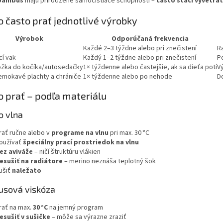
 bambus
majú prirodzené samočistiace schopnosti –
často stačí vyvetrať
o často prať jednotlivé výrobky
Výrobok
Odporúčaná frekvencia
Každé 2–3 týždne alebo pri znečistení
R
í vak
Každý 1–2 týždne alebo pri znečistení
P
ožka do kočíka/autosedačky
1× týždenne alebo častejšie, ak sa dieťa potí
V
emokavé plachty a chrániče
1× týždenne alebo po nehode
D
o prať – podľa materiálu
o vlna
rať ručne alebo v
programe na vlnu
pri max. 30 °C
oužívať
špeciálny prací prostriedok na vlnu
ez aviváže
– ničí štruktúru vlákien
esušiť na radiátore
– merino neznáša teplotný šok
ušiť
naležato
sová viskóza
rať na max.
30 °C
na jemný program
esušiť v sušičke
– môže sa výrazne zraziť