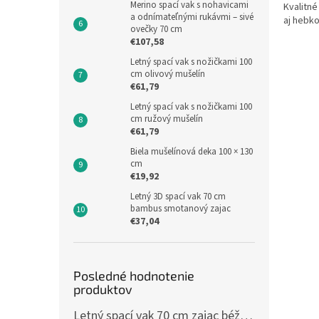
Merino spací vak s nohavicami
Kvalitn
a odnímateľnými rukávmi – sivé
aj hebko
ovečky 70 cm
€107,58
Letný spací vak s nožičkami 100
cm olivový mušelín
€61,79
Letný spací vak s nožičkami 100
cm ružový mušelín
€61,79
Biela mušelínová deka 100 × 130
cm
€19,92
Letný 3D spací vak 70 cm
bambus smotanový zajac
€37,04
Posledné hodnotenie
produktov
Letný spací vak 70 cm zajac béžový zips na boku