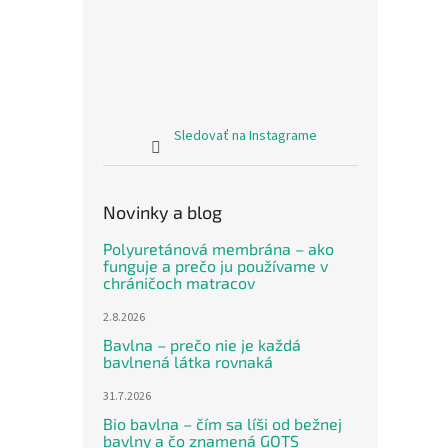
Sledovať na Instagrame
Novinky a blog
Polyuretánová membrána – ako
funguje a prečo ju používame v
chráničoch matracov
2.8.2026
Bavlna – prečo nie je každá
bavlnená látka rovnaká
31.7.2026
Bio bavlna – čím sa líši od bežnej
bavlny a čo znamená GOTS