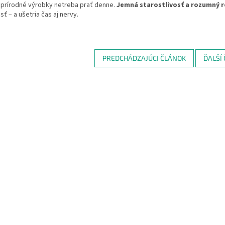
é prírodné výrobky netreba prať denne.
Jemná starostlivosť a rozumný r
sť – a ušetria čas aj nervy.
PREDCHÁDZAJÚCI ČLÁNOK
ĎALŠÍ