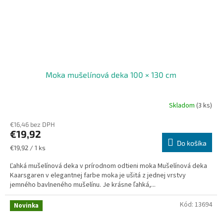
Moka mušelínová deka 100 × 130 cm
Skladom
(3 ks)
€16,46 bez DPH
€19,92
Do košíka
Jednotková
€19,92 / 1 ks
cena:
Ľahká mušelínová deka v prírodnom odtieni moka Mušelínová deka
Kaarsgaren v elegantnej farbe moka je ušitá z jednej vrstvy
jemného bavlneného mušelínu. Je krásne ľahká,...
Kód:
13694
Novinka