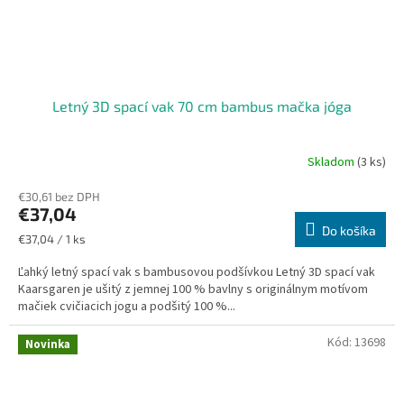
Letný 3D spací vak 70 cm bambus mačka jóga
Skladom
(3 ks)
€30,61 bez DPH
€37,04
Do košíka
Jednotková
€37,04 / 1 ks
cena:
Ľahký letný spací vak s bambusovou podšívkou Letný 3D spací vak
Kaarsgaren je ušitý z jemnej 100 % bavlny s originálnym motívom
mačiek cvičiacich jogu a podšitý 100 %...
Kód:
13698
Novinka