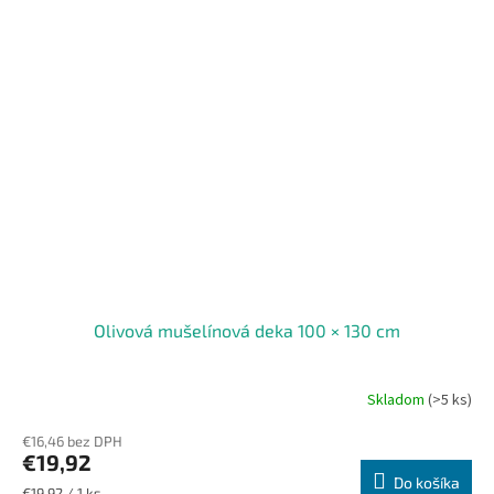
Olivová mušelínová deka 100 × 130 cm
Skladom
(>5 ks)
€16,46 bez DPH
€19,92
Do košíka
Jednotková
€19,92 / 1 ks