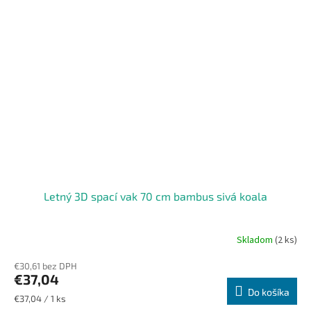
Letný 3D spací vak 70 cm bambus sivá koala
Skladom
(2 ks)
€30,61 bez DPH
€37,04
Do košíka
Jednotková
€37,04 / 1 ks
cena: