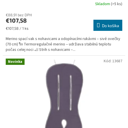
b
Skladom
(>5 ks)
c
€88,91 bez DPH
€107,58
a
Do košíka
d
Jednotková
€107,58 / 1 ks
cena:
e
Merino spací vak s nohavicami a odopínacími rukávmi – sivé ovečky
t
(70 cm) 🐑 Termoregulačné merino – udržiava stabilnú teplotu
počas celej noci 🦶 Strih s nohavicami –...
s
k
Kód:
13687
Novinka
é
h
o
t
e
x
t
i