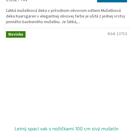
cena:
Ľahká mušelínová deka v prírodnom olivovom odtieni Mušelínová
deka Kaarsgaren v elegantnej olivovej farbe je ušitá z jednej vrstvy
jemného bavlneného mušelínu. Je ľahká,...
Kód:
13713
Novinka
Letný spací vak s nožičkami 100 cm sivý mušelín