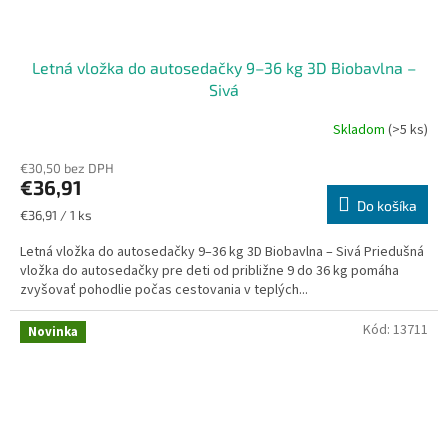
Letná vložka do autosedačky 9–36 kg 3D Biobavlna –
Sivá
Skladom
(>5 ks)
€30,50 bez DPH
€36,91
Do košíka
Jednotková
€36,91 / 1 ks
cena:
Letná vložka do autosedačky 9–36 kg 3D Biobavlna – Sivá Priedušná
vložka do autosedačky pre deti od približne 9 do 36 kg pomáha
zvyšovať pohodlie počas cestovania v teplých...
Kód:
13711
Novinka