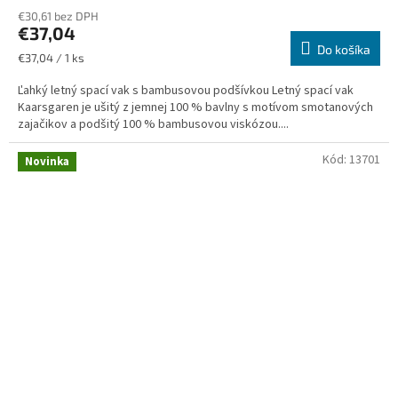
€30,61 bez DPH
€37,04
Do košíka
Jednotková
€37,04 / 1 ks
cena:
Ľahký letný spací vak s bambusovou podšívkou Letný spací vak
Kaarsgaren je ušitý z jemnej 100 % bavlny s motívom smotanových
zajačikov a podšitý 100 % bambusovou viskózou....
Kód:
13701
Novinka