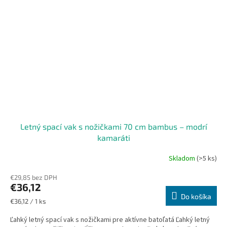
Letný spací vak s nožičkami 70 cm bambus – modrí
kamaráti
Skladom
(>5 ks)
€29,85 bez DPH
€36,12
Do košíka
Jednotková
€36,12 / 1 ks
cena:
Ľahký letný spací vak s nožičkami pre aktívne batoľatá Ľahký letný