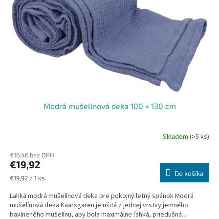
Modrá mušelínová deka 100 × 130 cm
Skladom
(>5 ks)
€16,46 bez DPH
€19,92
Do košíka
Jednotková
€19,92 / 1 ks
cena:
Ľahká modrá mušelínová deka pre pokojný letný spánok Modrá
mušelínová deka Kaarsgaren je ušitá z jednej vrstvy jemného
bavlneného mušelínu, aby bola maximálne ľahká, priedušná...