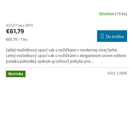
Skladom
(>5 ks)
€51,07 bez DPH
€61,79
Do košíka
Jednotková
€61,79 / 1 ks
cena:
Ľahký mušelínový spací vak s nožičkami v modernej sivej farbe
Letný mušelínový spací vak s nožičkami v elegantnom sivom odtieni
ponúka pohodlný spánok aj voľnosť pohybu pre...
Kód:
13695
Novinka