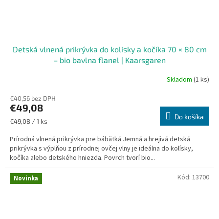
Detská vlnená prikrývka do kolísky a kočíka 70 × 80 cm
– bio bavlna flanel | Kaarsgaren
Skladom
(1 ks)
€40,56 bez DPH
€49,08
Do košíka
Jednotková
€49,08 / 1 ks
cena:
Prírodná vlnená prikrývka pre bábätká Jemná a hrejivá detská
prikrývka s výplňou z prírodnej ovčej vlny je ideálna do kolísky,
kočíka alebo detského hniezda. Povrch tvorí bio...
Kód:
13700
Novinka