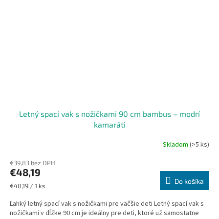
Letný spací vak s nožičkami 90 cm bambus – modrí
kamaráti
Skladom
(>5 ks)
€39,83 bez DPH
€48,19
Do košíka
Jednotková
€48,19 / 1 ks
cena:
Ľahký letný spací vak s nožičkami pre väčšie deti Letný spací vak s
nožičkami v dĺžke 90 cm je ideálny pre deti, ktoré už samostatne