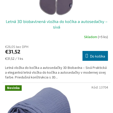
l
u
K
Letná 3D biobavlnená vložka do kočíka a autosedačky –
a
sivá
a
Skladom
(>5 ks)
r
s
€26,05 bez DPH
€31,52
g
Do košíka
Jednotková
€31,52 / 1 ks
a
cena:
r
Letná vložka do kočíka a autosedačky 3D Biobavlna – Sivá Praktická
a elegantná letná vložka do kočíka a autosedačky v modernej sivej
e
farbe. Priedušná konštrukcia s 3D...
n
Kód:
13704
Novinka