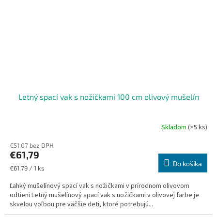
Letný spací vak s nožičkami 100 cm olivový mušelín
Skladom
(>5 ks)
€51,07 bez DPH
€61,79
Do košíka
Jednotková
€61,79 / 1 ks
cena:
Ľahký mušelínový spací vak s nožičkami v prírodnom olivovom
odtieni Letný mušelínový spací vak s nožičkami v olivovej farbe je
skvelou voľbou pre väčšie deti, ktoré potrebujú...