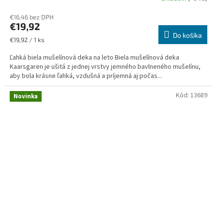
€16,46 bez DPH
€19,92
Do košíka
Jednotková
€19,92 / 1 ks
cena:
Ľahká biela mušelínová deka na leto Biela mušelínová deka
Kaarsgaren je ušitá z jednej vrstvy jemného bavlneného mušelínu,
aby bola krásne ľahká, vzdušná a príjemná aj počas...
Kód:
13689
Novinka