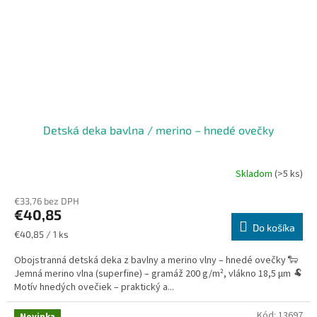
Detská deka bavlna / merino – hnedé ovečky
Skladom
(>5 ks)
€33,76 bez DPH
€40,85
Do košíka
Jednotková
€40,85 / 1 ks
cena:
Obojstranná detská deka z bavlny a merino vlny – hnedé ovečky 🐑
Jemná merino vlna (superfine) – gramáž 200 g/m², vlákno 18,5 µm 🐏
Motív hnedých ovečiek – praktický a...
Kód:
13697
Novinka