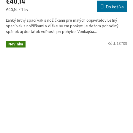
€40,14
Do košíka
Jednotková
€40,14 / 1 ks
cena:
Ľahký letný spací vak s nožičkami pre malých objaviteľov Letný
spací vak s nožičkami v dĺžke 80 cm poskytuje deťom pohodlný
spánok aj dostatok voľnosti pri pohybe. Vonkajšia...
Kód:
13709
Novinka