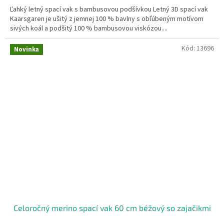
Ľahký letný spací vak s bambusovou podšívkou Letný 3D spací vak
Kaarsgaren je ušitý z jemnej 100 % bavlny s obľúbeným motívom
sivých koál a podšitý 100 % bambusovou viskózou....
Kód:
13696
Novinka
Celoročný merino spací vak 60 cm béžový so zajačikmi