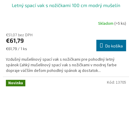
Letný spací vak s nožičkami 100 cm modrý mušelín
Skladom
(>5 ks)
€51,07 bez DPH
€61,79
Do košíka
Jednotková
€61,79 / 1 ks
cena:
Vzdušný mušelínový spací vak s nožičkami pre pohodlný letný
spánok Ľahký mušelínový spací vak s nožičkami v modrej farbe
dopraje väčším deťom pohodlný spánok aj dostatok...
Kód:
13705
Novinka