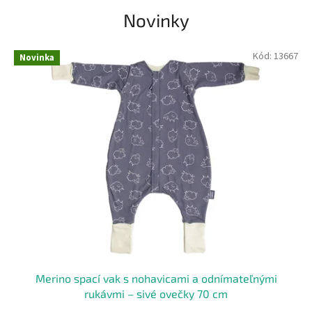
á
Novinky
b
ä
Kód:
13667
Novinka
t
k
á
–
č
e
s
k
ý
v
ý
Merino spací vak s nohavicami a odnímateľnými
r
rukávmi – sivé ovečky 70 cm
o