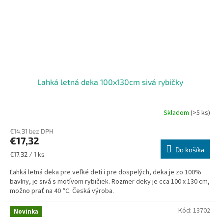
Ľahká letná deka 100x130cm sivá rybičky
Skladom
(>5 ks)
€14,31 bez DPH
€17,32
Do košíka
Jednotková
€17,32 / 1 ks
cena:
Ľahká letná deka pre veľké deti i pre dospelých, deka je zo 100%
bavlny, je sivá s motívom rybičiek. Rozmer deky je cca 100 x 130 cm,
možno prať na 40 °C. Česká výroba.
Kód:
13702
Novinka