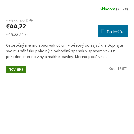
Skladom
(>5 ks)
€36,55 bez DPH
€44,22
Do košíka
Jednotková
€44,22 / 1 ks
cena:
Celoročný merino spací vak 60 cm – béžový so zajačikmi Doprajte
svojmu bábätku pokojný a pohodlný spánok v spacom vaku z
prírodnej merino vlny a mäkkej bavlny. Merino podšívka...
Kód:
13671
Novinka