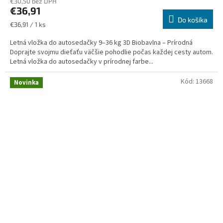
€30,50 bez DPH
€36,91
Do košíka
Jednotková
€36,91 / 1 ks
cena:
Letná vložka do autosedačky 9–36 kg 3D Biobavlna – Prírodná
Doprajte svojmu dieťaťu väčšie pohodlie počas každej cesty autom.
Letná vložka do autosedačky v prírodnej farbe...
Kód:
13668
Novinka