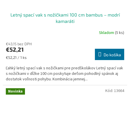
Letný spací vak s nožičkami 100 cm bambus – modrí
kamaráti
Skladom
(5 ks)
€43,15 bez DPH
€52,21
Do košíka
Jednotková
€52,21 / 1 ks
cena:
Ľahký letný spací vak s nožičkami pre predškolákov Letný spací vak
s nožičkami v dĺžke 100 cm poskytuje deťom pohodlný spánok aj
dostatok voľnosti pohybu. Kombinácia jemnej...
Kód:
13664
Novinka