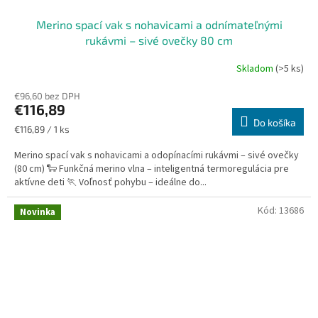
Merino spací vak s nohavicami a odnímateľnými
rukávmi – sivé ovečky 80 cm
Skladom
(>5 ks)
€96,60 bez DPH
€116,89
Do košíka
Jednotková
€116,89 / 1 ks
cena:
Merino spací vak s nohavicami a odopínacími rukávmi – sivé ovečky
(80 cm) 🐑 Funkčná merino vlna – inteligentná termoregulácia pre
aktívne deti 🏃 Voľnosť pohybu – ideálne do...
Kód:
13686
Novinka