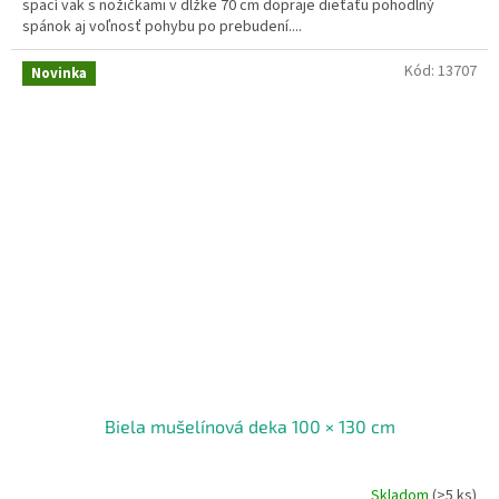
spací vak s nožičkami v dĺžke 70 cm dopraje dieťaťu pohodlný
spánok aj voľnosť pohybu po prebudení....
Kód:
13707
Novinka
Biela mušelínová deka 100 × 130 cm
Skladom
(>5 ks)