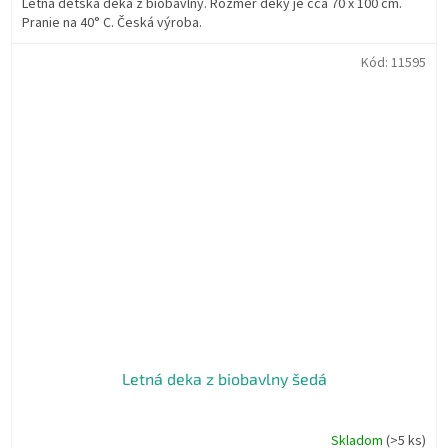
Letná detská deka z biobavlny. Rozmer deky je cca 70 x 100 cm.
5
Pranie na 40° C. Česká výroba.
hviezdičiek.
Kód:
11595
Letná deka z biobavlny šedá
Skladom
(>5 ks)