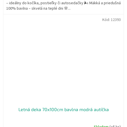
– ideálny do kočíka, postieľky či autosedačky 🌬️ Mäkká a priedušná
100% bavlna – skvelá na teplé dni 🌸...
Kód:
12393
Letná deka 70x100cm bavlna modrá autíčka