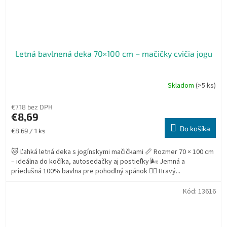
Letná bavlnená deka 70×100 cm – mačičky cvičia jogu
Skladom
(>5 ks)
€7,18 bez DPH
€8,69
Do košíka
Jednotková
€8,69 / 1 ks
cena:
🐱 Ľahká letná deka s jogínskymi mačičkami 📏 Rozmer 70 × 100 cm
– ideálna do kočíka, autosedačky aj postieľky 🌬️ Jemná a
priedušná 100% bavlna pre pohodlný spánok 🧘‍♀️ Hravý...
Kód:
13616