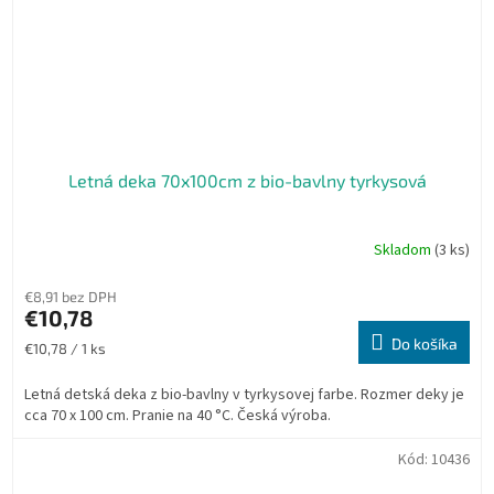
Letná deka 70x100cm z bio-bavlny tyrkysová
Skladom
(3 ks)
Priemerné
hodnotenie
produktu
€8,91 bez DPH
je
€10,78
5,0
Do košíka
Jednotková
€10,78 / 1 ks
z
cena:
5
Letná detská deka z bio-bavlny v tyrkysovej farbe. Rozmer deky je
hviezdičiek.
cca 70 x 100 cm. Pranie na 40 °C. Česká výroba.
Kód:
10436