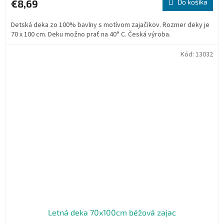
je
€8,69
Do košíka
5,0
z
Detská deka zo 100% bavlny s motívom zajačikov. Rozmer deky je
5
70 x 100 cm. Deku možno prať na 40° C. Česká výroba.
hviezdičiek.
Kód:
13032
Letná deka 70x100cm béžová zajac