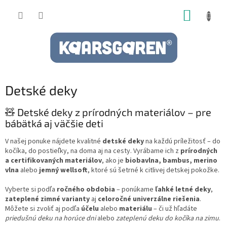
Prejsť
NÁKUP
na
obsah
KOŠÍK
Detské deky
🧸 Detské deky z prírodných materiálov – pre
bábätká aj väčšie deti
V našej ponuke nájdete kvalitné
detské deky
na každú príležitosť – do
kočíka, do postieľky, na doma aj na cesty. Vyrábame ich z
prírodných
a certifikovaných materiálov
, ako je
biobavlna, bambus, merino
vlna
alebo
jemný wellsoft
, ktoré sú šetrné k citlivej detskej pokožke.
Vyberte si podľa
ročného obdobia
– ponúkame
ľahké letné deky
,
zateplené zimné varianty
aj
celoročné univerzálne riešenia
.
Môžete si zvoliť aj podľa
účelu
alebo
materiálu
– či už hľadáte
priedušnú deku na horúce dni
alebo
zateplenú deku do kočíka na zimu
.