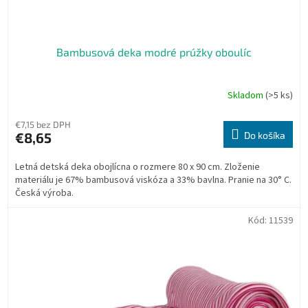
Bambusová deka modré prúžky oboulíc
Skladom
(>5 ks)
Priemerné
hodnotenie
produktu
€7,15 bez DPH
je
€8,65
Do košíka
5,0
z
Letná detská deka obojlícna o rozmere 80 x 90 cm. Zloženie
5
materiálu je 67% bambusová viskóza a 33% bavlna. Pranie na 30° C.
hviezdičiek.
Česká výroba.
Kód:
11539