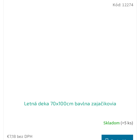
Kód:
12274
Letná deka 70x100cm bavlna zajačikovia
Skladom
(>5 ks)
Priemerné
hodnotenie
produktu
€7,18 bez DPH