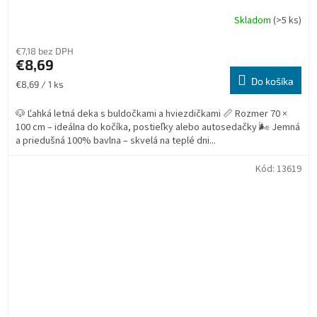
Skladom
(>5 ks)
€7,18 bez DPH
€8,69
Do košíka
Jednotková
€8,69 / 1 ks
cena:
🐶 Ľahká letná deka s buldočkami a hviezdičkami 📏 Rozmer 70 ×
100 cm – ideálna do kočíka, postieľky alebo autosedačky 🌬️ Jemná
a priedušná 100% bavlna – skvelá na teplé dni...
Kód:
13619