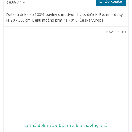
Do košíka
Jednotková
€8,95 / 1 ks
cena:
Detská deka zo 100% bavlny s motívom hviezdičiek. Rozmer deky
je 70 x 100 cm. Deku možno prať na 40° C. Česká výroba.
Kód:
12019
Letná deka 70x100cm z bio-bavlny bílá