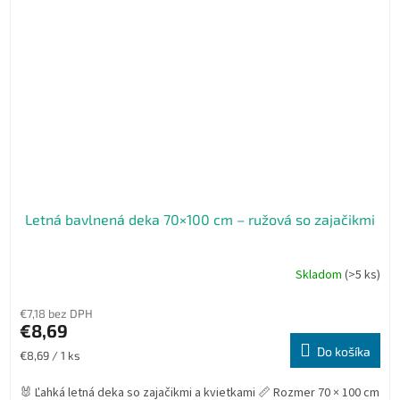
Letná bavlnená deka 70×100 cm – ružová so zajačikmi
Skladom
(>5 ks)
€7,18 bez DPH
€8,69
Do košíka
Jednotková
€8,69 / 1 ks
cena:
🐰 Ľahká letná deka so zajačikmi a kvietkami 📏 Rozmer 70 × 100 cm