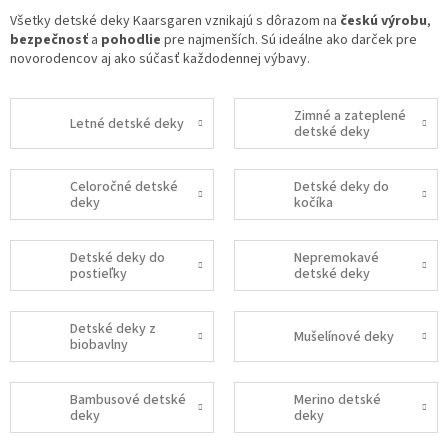
Všetky detské deky Kaarsgaren vznikajú s dôrazom na
českú výrobu
,
bezpečnosť
a
pohodlie
pre najmenších. Sú ideálne ako darček pre
novorodencov aj ako súčasť každodennej výbavy.
Zimné a zateplené
Letné detské deky
detské deky
Celoročné detské
Detské deky do
deky
kočíka
Detské deky do
Nepremokavé
postieľky
detské deky
Detské deky z
Mušelínové deky
biobavlny
Bambusové detské
Merino detské
deky
deky