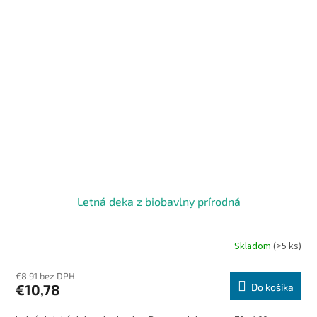
Letná deka z biobavlny prírodná
Skladom
(>5 ks)
Priemerné
hodnotenie
produktu
€8,91 bez DPH
je
€10,78
Do košíka
5,0
z