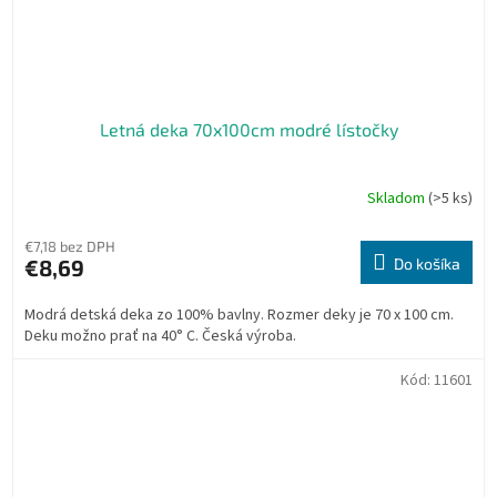
Letná deka 70x100cm modré lístočky
Skladom
(>5 ks)
€7,18 bez DPH
€8,69
Do košíka
Modrá detská deka zo 100% bavlny. Rozmer deky je 70 x 100 cm.
Deku možno prať na 40° C. Česká výroba.
Kód:
11601