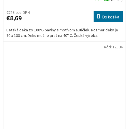
Skladom
(>5 ks)
Priemerné
hodnotenie
produktu
€7,18 bez DPH
je
€8,69
Do košíka
5,0
z
Detská deka zo 100% bavlny s motívom autíčiek. Rozmer deky je
5
70 x 100 cm. Deku možno prať na 40° C. Česká výroba.
hviezdičiek.
Kód:
12394