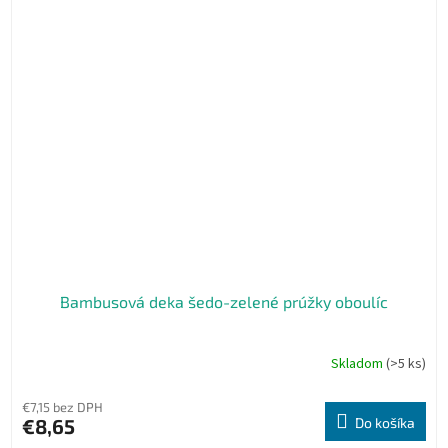
Bambusová deka šedo-zelené prúžky oboulíc
Skladom
(>5 ks)
Priemerné
hodnotenie
produktu
€7,15 bez DPH
je
€8,65
Do košíka
5,0