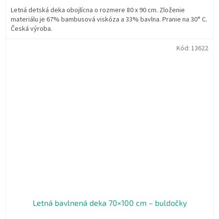
z
Letná detská deka obojlícna o rozmere 80 x 90 cm. Zloženie
5
materiálu je 67% bambusová viskóza a 33% bavlna. Pranie na 30° C.
hviezdičiek.
Česká výroba.
Kód:
13622
Letná bavlnená deka 70×100 cm – buldočky