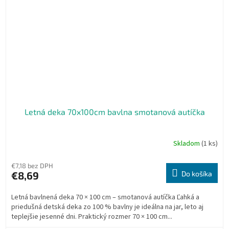
Letná deka 70x100cm bavlna smotanová autíčka
Skladom
(1 ks)
Priemerné
hodnotenie
produktu
€7,18 bez DPH
je
€8,69
Do košíka
5,0
z
Letná bavlnená deka 70 × 100 cm – smotanová autíčka Ľahká a
5
priedušná detská deka zo 100 % bavlny je ideálna na jar, leto aj
hviezdičiek.
teplejšie jesenné dni. Praktický rozmer 70 × 100 cm...