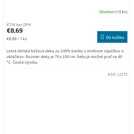
Skladom
(>5 ks)
Priemerné
hodnotenie
produktu
€7,18 bez DPH
je
€8,69
5,0
Do košíka
Jednotková
€8,69 / 1 ks
z
cena:
5
Letná detská béžová deka zo 100% bavlny s motívom zajačikov a
hviezdičiek.
obláčikov. Rozmer deky je 70 x 100 cm. Deku je možné prať na 40
°C. Česká výroba.
Kód:
12275