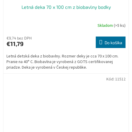
Letná deka 70 x 100 cm z biobavlny bodky
Skladom
(>5 ks)
Priemerné
hodnotenie
produktu
€9,74 bez DPH
je
€11,79
Do košíka
5,0
z
Letná detská deka z biobavlny. Rozmer deky je cca 70 x 100 cm.
5
Pranie na 40° C. Biobavlna je vyrobená z GOTS certifikovanej
hviezdičiek.
priadze. Deka je vyrobená v Českej republike.
Kód:
11512