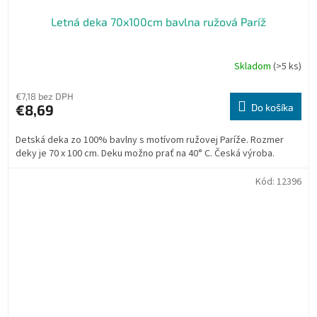
Letná deka 70x100cm bavlna ružová Paríž
Skladom
(>5 ks)
€7,18 bez DPH
€8,69
Do košíka
Detská deka zo 100% bavlny s motívom ružovej Paríže. Rozmer
deky je 70 x 100 cm. Deku možno prať na 40° C. Česká výroba.
Kód:
12396