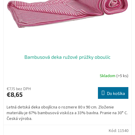
Bambusová deka ružové prúžky oboulíc
Skladom
(>5 ks)
€7,15 bez DPH
€8,65
Do košíka
Letná detská deka obojlícna o rozmere 80 x 90 cm. Zloženie
materiálu je 67% bambusová viskóza a 33% bavlna. Pranie na 30° C.
Česká výroba.
Kód:
11540