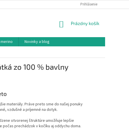
PODMIENKY OCHRANY OSOBNÝCH ÚDAJOV
Prihlásenie
AKO NAKUPOVAŤ
NÁKUPNÝ
Prázdny košík
KOŠÍK
 merino
Novinky a blog
ätká zo 100 % bavlny
eto
ejšie materiály. Práve preto sme do našej ponuky
mné, vzdušné a príjemné na dotyk.
rodzene otvorenej štruktúre umožňuje lepšie
ie počas prechádzok v kočíku aj oddychu doma.