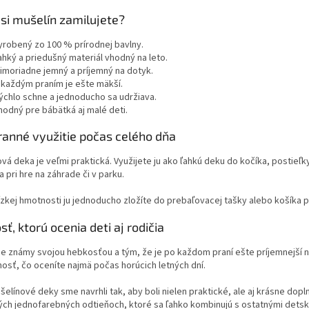
si mušelín zamilujete?
yrobený zo 100 % prírodnej bavlny.
ahký a priedušný materiál vhodný na leto.
imoriadne jemný a príjemný na dotyk.
 každým praním je ešte mäkší.
ýchlo schne a jednoducho sa udržiava.
hodný pre bábätká aj malé deti.
ranné využitie počas celého dňa
vá deka je veľmi praktická. Využijete ju ako ľahkú deku do kočíka, postieľky
 pri hre na záhrade či v parku.
zkej hmotnosti ju jednoducho zložíte do prebaľovacej tašky alebo košíka 
ť, ktorú ocenia deti aj rodičia
je známy svojou hebkosťou a tým, že je po každom praní ešte príjemnejší n
osť, čo oceníte najmä počas horúcich letných dní.
elínové deky sme navrhli tak, aby boli nielen praktické, ale aj krásne dopl
ch jednofarebných odtieňoch, ktoré sa ľahko kombinujú s ostatnými detsk