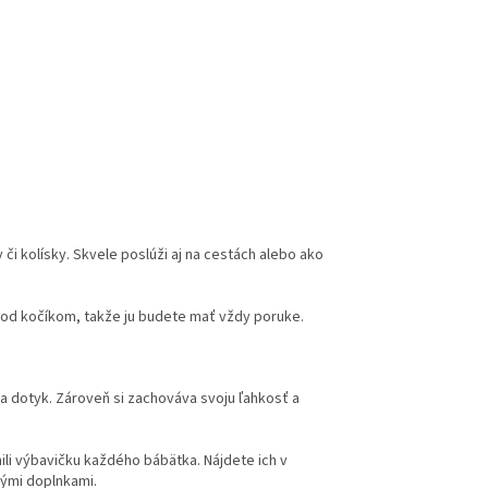
 či kolísky. Skvele poslúži aj na cestách alebo ako
pod kočíkom, takže ju budete mať vždy poruke.
a dotyk. Zároveň si zachováva svoju ľahkosť a
nili výbavičku každého bábätka. Nájdete ich v
ými doplnkami.