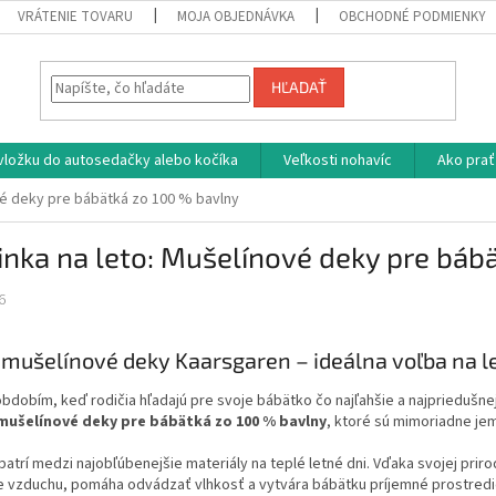
VRÁTENIE TOVARU
MOJA OBJEDNÁVKA
OBCHODNÉ PODMIENKY
HĽADAŤ
vložku do autosedačky alebo kočíka
Veľkosti nohavíc
Ako prať
vé deky pre bábätká zo 100 % bavlny
nka na leto: Mušelínové deky pre báb
6
mušelínové deky Kaarsgaren – ideálna voľba na l
obdobím, keď rodičia hľadajú pre svoje bábätko čo najľahšie a najpriedušn
mušelínové deky pre bábätká zo 100 % bavlny
, ktoré sú mimoriadne je
patrí medzi najobľúbenejšie materiály na teplé letné dni. Vďaka svojej pri
e vzduchu, pomáha odvádzať vlhkosť a vytvára bábätku príjemné prostred