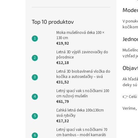
Moder
Top 10 produktov
V ponuk
kočíkom
Moka mušelínová deka 100 ×
130 cm
Jedno
€19,92
Mušelín
Letná 3D výplň zavinovačky do
vzhľad j
pôrodnice
€12,18
Objav
Letná 3D biobavlnená vložka do
kočíka a autosedačky – sivá
Ak hľad
€31,52
deky sú
Letný spací vak s nožičkami 100
cm ružový mušelín
👉 Celú 
€61,79
Veríme, 
Ľahká letná deka 100x130cm
sivá rybičky
€17,32
Letný spací vak s nožičkami 70
cm bambus – modrí kamaráti