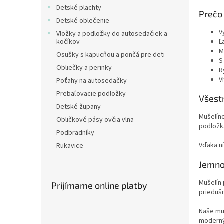
Detské plachty
Prečo 
Detské oblečenie
V
Vložky a podložky do autosedačiek a
kočíkov
Ľ
M
Osušky s kapucňou a pončá pre deti
S
Obliečky a perinky
R
V
Poťahy na autosedačky
Prebaľovacie podložky
Všest
Detské župany
Mušelíno
Obličkové pásy ovčia vlna
podložka
Podbradníky
Vďaka ní
Rukavice
Jemnos
Mušelín 
Prijímame online platby
priedušn
Naše muš
moderný