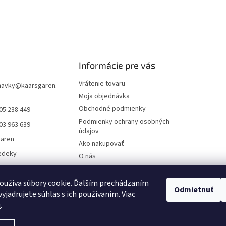
Informácie pre vás
Vrátenie tovaru
navky
@
kaarsgaren.
Moja objednávka
Obchodné podmienky
05 238 449
Podmienky ochrany osobných
03 963 639
údajov
garen
Ako nakupovať
edeky
O nás
aren Textile
On-line platby
Doklady k stiahnutiu
oužíva súbory cookie. Ďalším prechádzaním
Odmietnuť
yjadrujete súhlas s ich používaním. Viac
Čo dať do kočíka v zime?
u
.