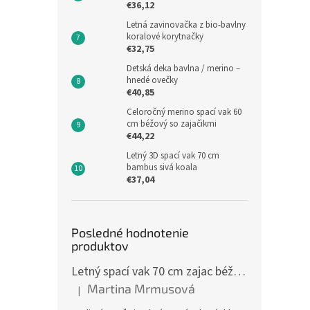
€36,12
Letná zavinovačka z bio-bavlny
koralové korytnačky
€32,75
Detská deka bavlna / merino –
hnedé ovečky
€40,85
Celoročný merino spací vak 60
cm béžový so zajačikmi
€44,22
Letný 3D spací vak 70 cm
bambus sivá koala
€37,04
Posledné hodnotenie
produktov
Letný spací vak 70 cm zajac béžový zips na boku
Martina Mrmusová
|
Hodnotenie produktu je 5 z 5 hviezdičiek.