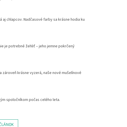
 aj chlapcov. Nadčasové farby sa krásne hodia ku
ie je potrebné žehliť – jeho jemne pokrčený
k a zároveň krásne vyzerá, naše nové mušelínové
ivým spoločníkom počas celého leta.
 ČLÁNOK