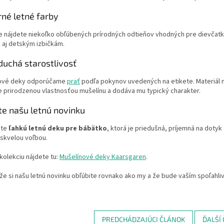
né letné farby
e nájdete niekoľko obľúbených prírodných odtieňov vhodných pre dievčatká
 aj detským izbičkám.
duchá starostlivosť
ové deky odporúčame
prať
podľa pokynov uvedených na etikete. Materiál n
e prirodzenou vlastnosťou mušelínu a dodáva mu typický charakter.
te našu letnú novinku
áte
ľahkú letnú deku pre bábätko
, ktorá je priedušná, príjemná na doty
 skvelou voľbou.
kolekciu nájdete tu:
Mušelínové deky Kaarsgaren
.
že si našu letnú novinku obľúbite rovnako ako my a že bude vaším spoľahl
PREDCHÁDZAJÚCI ČLÁNOK
ĎALŠÍ