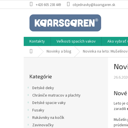
Prejsť
+420 605 238 449
objednavky@kaarsgaren.sk
na
obsah
Kontakty
Veľkosti spacích vakov
Ako vybrať 
Domov
Novinky a blog
Novinka na leto: Mušelíno
B
Novi
o
Preskočiť
č
Kategórie
kategórie
26.6.202
n
ý
Detské deky
p
Nové 
Chrániče matracov a plachty
a
Detské spacie vaky
Leto je 
n
zaradili
e
Fusaky
l
Rukávniky na kočík
Mušelín 
Zavinovačky
prúdeni