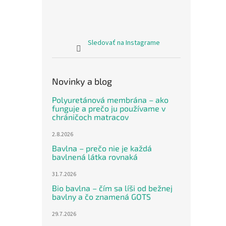
Sledovať na Instagrame
Novinky a blog
Polyuretánová membrána – ako
funguje a prečo ju používame v
chráničoch matracov
2.8.2026
Bavlna – prečo nie je každá
bavlnená látka rovnaká
31.7.2026
Bio bavlna – čím sa líši od bežnej
bavlny a čo znamená GOTS
29.7.2026