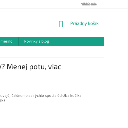
PODMIENKY OCHRANY OSOBNÝCH ÚDAJOV
Prihlásenie
AKO NAKUPOVAŤ
NÁKUPNÝ
Prázdny košík
KOŠÍK
 merino
Novinky a blog
e? Menej potu, viac
vajú, čalúnenie sa rýchlo spotí a údržba kočíka
ľná.