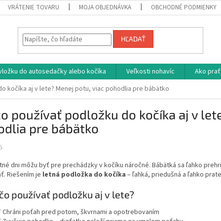
VRÁTENIE TOVARU
MOJA OBJEDNÁVKA
OBCHODNÉ PODMIENKY
HĽADAŤ
vložku do autosedačky alebo kočíka
Veľkosti nohavíc
Ako prať
o kočíka aj v lete? Menej potu, viac pohodlia pre bábätko
o používať podložku do kočíka aj v let
dlia pre bábätko
5
tné dni môžu byť pre prechádzky v kočíku náročné. Bábätká sa ľahko prehrie
ť. Riešením je
letná podložka do kočíka
– ľahká, priedušná a ľahko prate
ečo používať podložku aj v lete?
 Chráni poťah pred potom, škvrnami a opotrebovaním