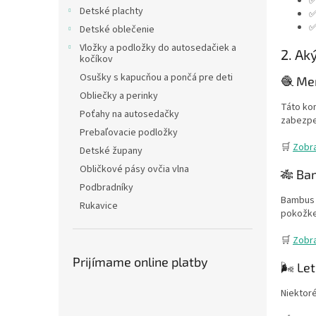
✅
Detské plachty
✅
✅
Detské oblečenie
Vložky a podložky do autosedačiek a
2. Ak
kočíkov
Osušky s kapucňou a pončá pre deti
🧶 Mer
Obliečky a perinky
Táto ko
Poťahy na autosedačky
zabezpeč
Prebaľovacie podložky
🛒
Zobra
Detské župany
Obličkové pásy ovčia vlna
🎋 Ba
Podbradníky
Bambus 
Rukavice
pokožke
🛒
Zobr
Prijímame online platby
🌬️ Le
Niektoré