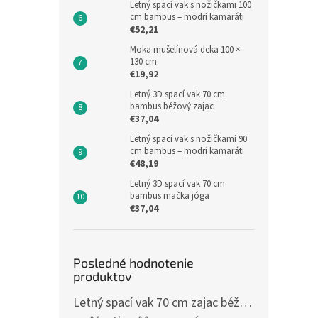
Letný spací vak s nožičkami 100
cm bambus – modrí kamaráti
€52,21
Moka mušelínová deka 100 ×
130 cm
€19,92
Letný 3D spací vak 70 cm
bambus béžový zajac
€37,04
Letný spací vak s nožičkami 90
cm bambus – modrí kamaráti
€48,19
Letný 3D spací vak 70 cm
bambus mačka jóga
€37,04
Posledné hodnotenie
produktov
Letný spací vak 70 cm zajac béžový zips na boku