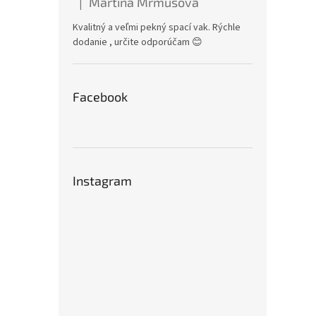
Martina Mrmusová
|
Hodnotenie produktu je 5 z 5 hviezdičiek.
Kvalitný a veľmi pekný spací vak. Rýchle
dodanie , určite odporúčam 😊
Facebook
Instagram