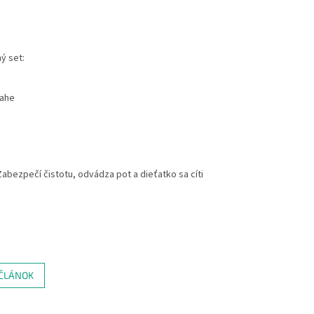
ný set:
lahe
 Zabezpečí čistotu, odvádza pot a dieťatko sa cíti
 ČLÁNOK