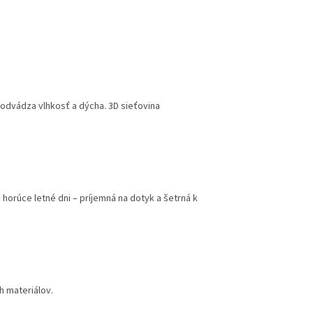
, odvádza vlhkosť a dýcha. 3D sieťovina
a horúce letné dni – príjemná na dotyk a šetrná k
h materiálov.