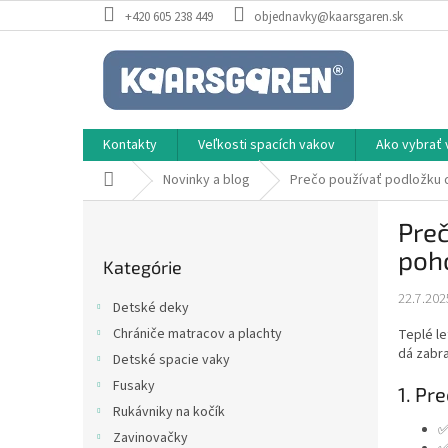
Prejsť
+420 605 238 449
objednavky@kaarsgaren.sk
na
obsah
Kontakty
Veľkosti spacích vakov
Ako vybrať 
Domov
Novinky a blog
Prečo používať podložku d
B
Preč
o
Preskočiť
č
poho
Kategórie
kategórie
n
ý
22.7.202
Detské deky
p
Chrániče matracov a plachty
Teplé le
a
dá zabra
Detské spacie vaky
n
e
Fusaky
1. Pr
l
Rukávniky na kočík
✅
Zavinovačky