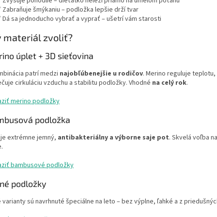
 Zvyšuje pohodlie – dieťatko neleží priamo na umelom poťahu
 Zabraňuje šmýkaniu – podložka lepšie drží tvar
 Dá sa jednoducho vybrať a vyprať – ušetrí vám starosti
ý materiál zvoliť?
ino úplet + 3D sieťovina
mbinácia patrí medzi
najobľúbenejšie u rodičov
. Merino reguluje teplotu
uje cirkuláciu vzduchu a stabilitu podložky. Vhodné
na celý rok
.
ziť merino podložky
mbusová podložka
je extrémne jemný,
antibakteriálny a výborne saje pot
. Skvelá voľba n
.
aziť bambusové podložky
tné podložky
 varianty sú navrhnuté špeciálne na leto – bez výplne, ľahké a z priedušnýc