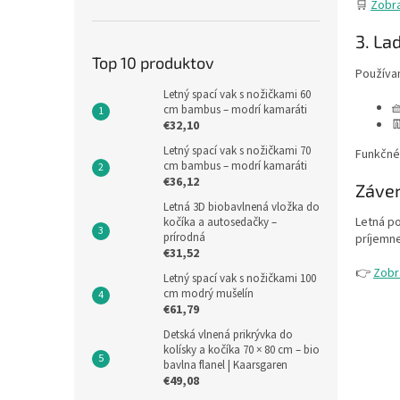
🛒
Zobra
3. La
Top 10 produktov
Použív
Letný spací vak s nožičkami 60

cm bambus – modrí kamaráti

€32,10
Letný spací vak s nožičkami 70
Funkčné,
cm bambus – modrí kamaráti
€36,12
Záver
Letná 3D biobavlnená vložka do
Letná po
kočíka a autosedačky –
prírodná
príjemne
€31,52
👉
Zobr
Letný spací vak s nožičkami 100
cm modrý mušelín
€61,79
Detská vlnená prikrývka do
kolísky a kočíka 70 × 80 cm – bio
bavlna flanel | Kaarsgaren
€49,08