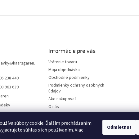
Informácie pre vás
Vrátenie tovaru
navky
@
kaarsgaren.
Moja objednávka
Obchodné podmienky
05 238 449
Podmienky ochrany osobných
03 963 639
údajov
garen
Ako nakupovať
edeky
O nás
aren Textile
On-line platby
Doklady k stiahnutiu
oužíva súbory cookie. Ďalším prechádzaním
Odmietnuť
yjadrujete súhlas s ich používaním. Viac
Čo dať do kočíka v zime?
u
.