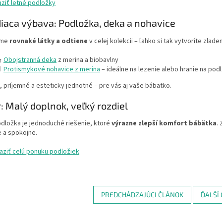
ziť letné podložky
diaca výbava: Podložka, deka a nohavice
ame
rovnaké látky a odtiene
v celej kolekcii – ľahko si tak vytvoríte zlade

Obojstranná deka
z merina a biobavlny

Protismykové nohavice z merina
– ideálne na lezenie alebo hranie na pod
 príjemné a esteticky jednotné – pre vás aj vaše bábätko.
: Malý doplnok, veľký rozdiel
dložka je jednoduché riešenie, ktoré
výrazne zlepší komfort bábätka
.
 a spokojne.
aziť celú ponuku podložiek
PREDCHÁDZAJÚCI ČLÁNOK
ĎALŠÍ