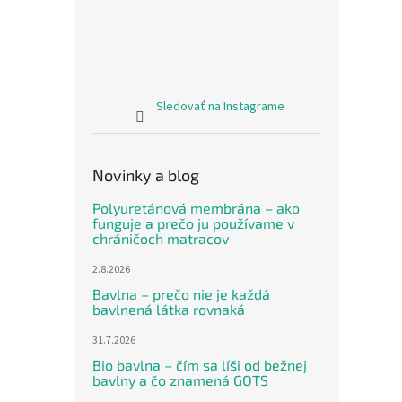
Sledovať na Instagrame
Novinky a blog
Polyuretánová membrána – ako
funguje a prečo ju používame v
chráničoch matracov
2.8.2026
Bavlna – prečo nie je každá
bavlnená látka rovnaká
31.7.2026
Bio bavlna – čím sa líši od bežnej
bavlny a čo znamená GOTS