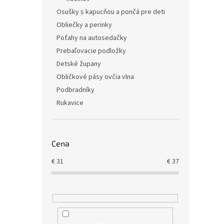
k
o
kočí
Osušky s kapucňou a pončá pre deti
t
v
o
Obliečky a perinky
v
Poťahy na autosedačky
Prebaľovacie podložky
€26,0
€31
Detské župany
Jedno
€31,52
Obličkové pásy ovčia vlna
cena:
Podbradníky
Letná 
Rukavice
typov 
bezpe
82 cm.
detský
Cena
€
31
€
37