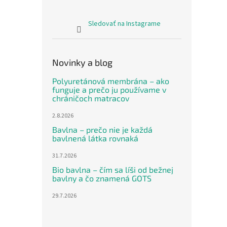
aksam
Sledovať na Instagrame
Novinky a blog
Polyuretánová membrána – ako
funguje a prečo ju používame v
chráničoch matracov
2.8.2026
Oboj
Bavlna – prečo nie je každá
kočí
bavlnená látka rovnaká
31.7.2026
Bio bavlna – čím sa líši od bežnej
bavlny a čo znamená GOTS
€27,0
€32
29.7.2026
Jedno
€32,75
cena:
Celoro