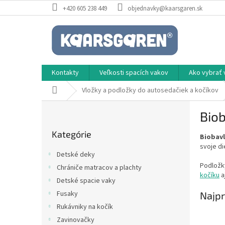
Prejsť
+420 605 238 449
objednavky@kaarsgaren.sk
na
obsah
Kontakty
Veľkosti spacích vakov
Ako vybrať 
Domov
Vložky a podložky do autosedačiek a kočíkov
B
Biob
o
Preskočiť
č
Kategórie
kategórie
Biobav
n
svoje di
ý
Detské deky
p
Podložk
Chrániče matracov a plachty
a
kočíku
a
Detské spacie vaky
n
e
Fusaky
Najpr
l
Rukávniky na kočík
Zavinovačky