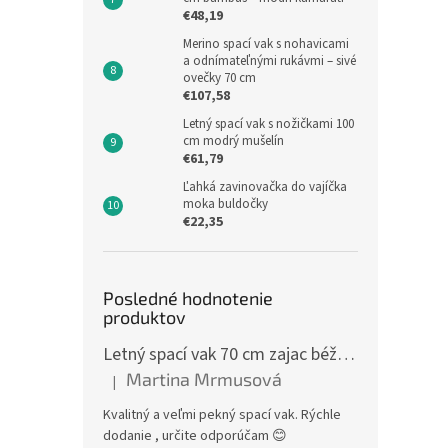
€48,19
Merino spací vak s nohavicami
a odnímateľnými rukávmi – sivé
ovečky 70 cm
€107,58
Letný spací vak s nožičkami 100
cm modrý mušelín
Oboj
€61,79
kočí
Ľahká zavinovačka do vajíčka
moka buldočky
€22,35
€27,0
€32
Posledné hodnotenie
Jedno
€32,75
produktov
cena:
Celoro
Letný spací vak 70 cm zajac béžový zips na boku
preti
Martina Mrmusová
veľkos
|
Hodnotenie produktu je 5 z 5 hviezdičiek.
obojst
Kvalitný a veľmi pekný spací vak. Rýchle
aksam
dodanie , určite odporúčam 😊