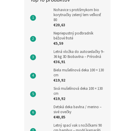
Nohavice s protišmykom bio
korytnačky zelený lem veľkosť
80
€20,63
Letn
Nepriepustný podbradník
kočík
béžové froté
€5,59
Letná vložka do autosedačky 9–
36 kg 3D Biobavlna – Prírodná
€26,0
€36,91
€31
Biela mušelínová deka 100 × 130
Jedno
€31,52
cm
cena:
€19,92
Letná 
Sivá mušelínová deka 100 × 130
typov 
cm
bezpe
€19,92
82 cm.
Detská deka bavlna / merino –
detský
sivé ovečky
€40,85
Letný spací vak s nožičkami 90
cm bambus – modrí kamaráti