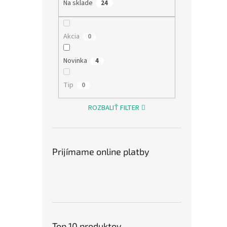
Na sklade
24
Letn
kočík
Akcia
0
Novinka
4
€26,0
Tip
0
€31
Jedno
€31,52
ROZBALIŤ FILTER
cena:
Letná 
typov 
bezpe
Prijímame online platby
82 cm.
detský
Top 10 produktov