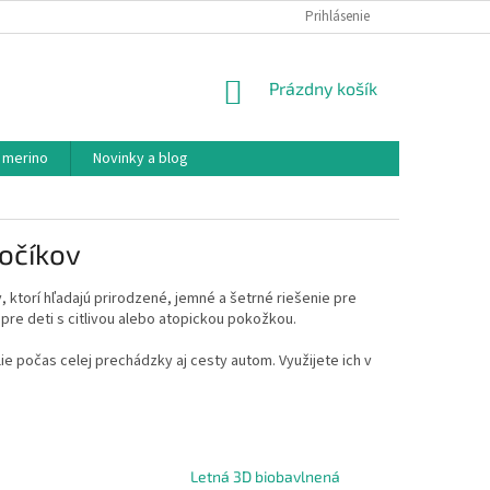
PODMIENKY OCHRANY OSOBNÝCH ÚDAJOV
Prihlásenie
AKO NAKUPOVAŤ
NÁKUPNÝ
Prázdny košík
KOŠÍK
 merino
Novinky a blog
očíkov
 ktorí hľadajú prirodzené, jemné a šetrné riešenie pre
 pre deti s citlivou alebo atopickou pokožkou.
ie počas celej prechádzky aj cesty autom. Využijete ich v
Letná 3D biobavlnená