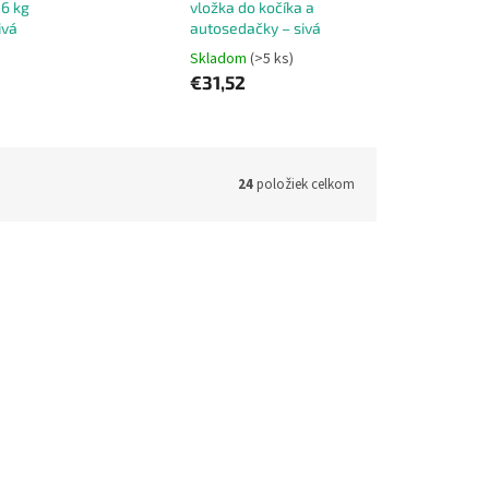
6 kg
vložka do kočíka a
ivá
autosedačky – sivá
Skladom
(>5 ks)
€31,52
24
položiek celkom
ód:
13050
Kód:
13046
a do
Letná 3D biobavlnená vložka do