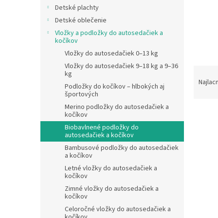
Detské plachty
Detské oblečenie
Vložky a podložky do autosedačiek a
kočíkov
Vložky do autosedačiek 0–13 kg
Vložky do autosedačiek 9–18 kg a 9–36
R
kg
a
Najlac
Podložky do kočíkov – hlbokých aj
d
športových
e
Merino podložky do autosedačiek a
V
n
kočíkov
ý
i
Biobavlnené podložky do
p
e
autosedačiek a kočíkov
i
p
Bambusové podložky do autosedačiek
s
r
a kočíkov
p
o
Letné vložky do autosedačiek a
kočíkov
r
d
o
u
Zimné vložky do autosedačiek a
kočíkov
d
k
u
t
Celoročné vložky do autosedačiek a
kočíkov
Letn