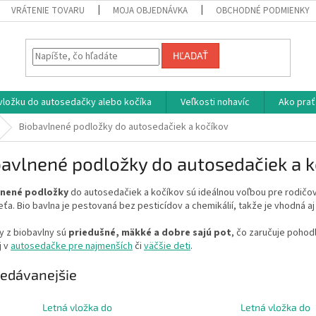
VRÁTENIE TOVARU
MOJA OBJEDNÁVKA
OBCHODNÉ PODMIENKY
HĽADAŤ
vložku do autosedačky alebo kočíka
Veľkosti nohavíc
Ako prať
Biobavlnené podložky do autosedačiek a kočíkov
avlnené podložky do autosedačiek a k
lnené podložky
do autosedačiek a kočíkov sú ideálnou voľbou pre rodičov,
eťa. Bio bavlna je pestovaná bez pesticídov a chemikálií, takže je vhodná aj
y z biobavlny sú
priedušné, mäkké a dobre sajú pot
, čo zaručuje pohodl
j v
autosedačke pre najmenších
či
väčšie deti
.
edávanejšie
Letná vložka do
Letná vložka do