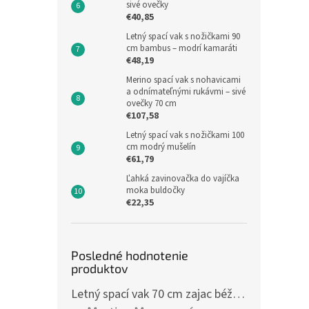
sivé ovečky
€40,85
Letný spací vak s nožičkami 90
cm bambus – modrí kamaráti
€48,19
Merino spací vak s nohavicami
a odnímateľnými rukávmi – sivé
ovečky 70 cm
€107,58
Letný spací vak s nožičkami 100
cm modrý mušelín
€61,79
Ľahká zavinovačka do vajíčka
moka buldočky
€22,35
Posledné hodnotenie
produktov
Letný spací vak 70 cm zajac béžový zips na boku