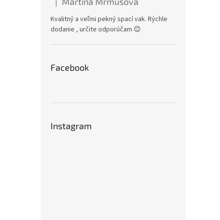
Martina Mrmusová
|
Hodnotenie produktu je 5 z 5 hviezdičiek.
Kvalitný a veľmi pekný spací vak. Rýchle
dodanie , určite odporúčam 😊
Facebook
Instagram