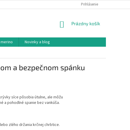
PODMIENKY OCHRANY OSOBNÝCH ÚDAJOV
Prihlásenie
AKO NAKUPOVAŤ
NÁKUPNÝ
Prázdny košík
KOŠÍK
 merino
Novinky a blog
avom a bezpečnom spánku
rývky síce pôsobia útulne, ale môžu
né a pohodlné spanie bez vankúša.
alebo zlého držania krčnej chrbtice.