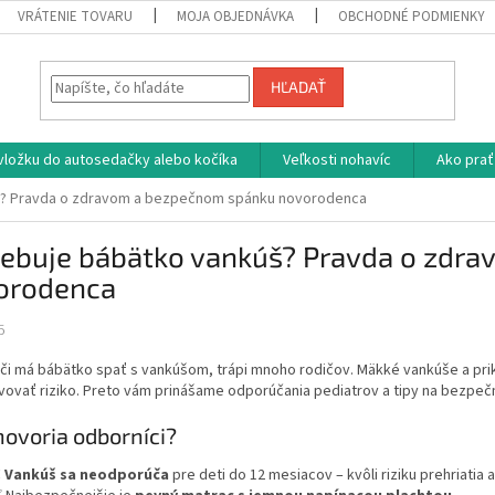
VRÁTENIE TOVARU
MOJA OBJEDNÁVKA
OBCHODNÉ PODMIENKY
HĽADAŤ
vložku do autosedačky alebo kočíka
Veľkosti nohavíc
Ako prať
š? Pravda o zdravom a bezpečnom spánku novorodenca
rebuje bábätko vankúš? Pravda o zdr
orodenca
5
či má bábätko spať s vankúšom, trápi mnoho rodičov. Mäkké vankúše a prik
vovať riziko. Preto vám prinášame odporúčania pediatrov a tipy na bezpeč
 hovoria odborníci?
❌
Vankúš sa neodporúča
pre deti do 12 mesiacov – kvôli riziku prehriatia 