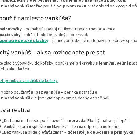
 Najbezpečnejšie je
pevný matrac s jemnou napínacou plachtou
.
️
Plochý vankúš
možno použiť
po prvom roku
, v závislosti od vývoja dieť
 použiť namiesto vankúša?
avinovačky
– pomáhajú upokojiť a fixovať polohu novorodenca
pacie vaky
– udržia teplo bez voľných prikrývok
apínacie detské plachty
– jemné, prirodzené materiály pre zdravý spán
ochý vankúš – ak sa rozhodnete pre set
te zladiť výbavičku do kolísky, ponúkame
prikrývku s jemným, veľmi pl
lebo ako darček.
eť perinku a vankúšik do kolísky
️ Možno používať
aj bez vankúša
– perinka postačuje
️
Plochý vankúšik
je jemným doplnkom na denný odpočinok
ty a realita
 „Dieťa má mať niečo pod hlavou“ –
nepravda
. Plochý matrac je lepší.
 „Vankúš zabráni splošteniu hlavičky“ – len na odporúčanie lekára.
 „Bez vankúša bude dieťaťu zima“ –
dôležité je oblečenie a prikrývka
.