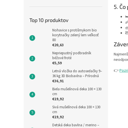
5. Čo

Top 10 produktov


Nohavice s protišmykom bio

korytnačky zelený lem veľkosť
80
Záver
€20,63
Nepriepustný podbradník
Najmenší
béžové froté
neodporú
€5,59
👉
Pozri
Letná vložka do autosedačky 9–
36 kg 3D Biobavlna – Prírodná
€36,91
Biela mušelínová deka 100 × 130
cm
€19,92
Sivá mušelínová deka 100 × 130
cm
€19,92
Detská deka bavlna / merino –