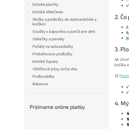
✅
Detské plachty
✔
Detské oblečenie
2. Čo
Vložky a podložky do autosedačiek a
kočíkov
Z
Osušky s kapucňou a pončá pre deti
S
N
Obliečky a perinky
Poťahy na autosedačky
3. Pl
Prebaľovacie podložky
Ak chce
Detské župany
kočíka a
Obličkové pásy ovčia vlna
🛒
Pozri
Podbradníky
Rukavice
✔
✔
4. Mý
Prijímame online platby


