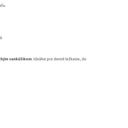
aťa.
ok
ochým vankúšikom
. Ideálne pre denné ležkanie, do