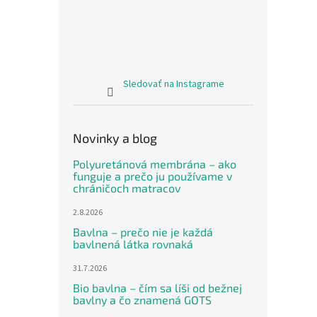
Sledovať na Instagrame
Novinky a blog
Polyuretánová membrána – ako
funguje a prečo ju používame v
chráničoch matracov
2.8.2026
Bavlna – prečo nie je každá
bavlnená látka rovnaká
31.7.2026
Bio bavlna – čím sa líši od bežnej
bavlny a čo znamená GOTS