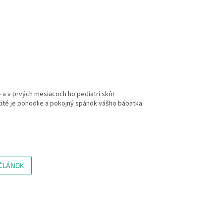
 a v prvých mesiacoch ho pediatri skôr
žité je pohodlie a pokojný spánok vášho bábätka.
 ČLÁNOK