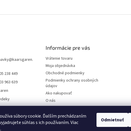
Informácie pre vás
Vrátenie tovaru
navky
@
kaarsgaren.
Moja objednávka
Obchodné podmienky
05 238 449
Podmienky ochrany osobných
03 963 639
údajov
garen
Ako nakupovať
edeky
O nás
aren Textile
On-line platby
Doklady k stiahnutiu
oužíva súbory cookie. Ďalším prechádzaním
Odmietnuť
yjadrujete súhlas s ich používaním. Viac
Čo dať do kočíka v zime?
u
.