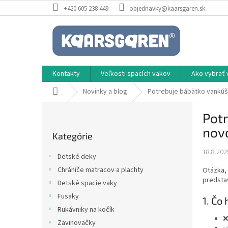
Prejsť
+420 605 238 449
objednavky@kaarsgaren.sk
na
obsah
Kontakty
Veľkosti spacích vakov
Ako vybrať 
Domov
Novinky a blog
Potrebuje bábätko vankú
B
Pot
o
Preskočiť
č
nov
Kategórie
kategórie
n
ý
18.8.202
Detské deky
p
Chrániče matracov a plachty
Otázka, 
a
predsta
Detské spacie vaky
n
e
Fusaky
1. Čo
l
Rukávniky na kočík
Zavinovačky