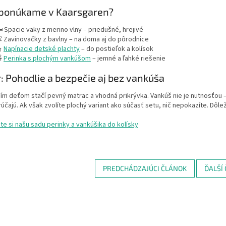
 ponúkame v Kaarsgaren?
️ Spacie vaky z merino vlny – priedušné, hrejivé
 Zavinovačky z bavlny – na doma aj do pôrodnice

Napínacie detské plachty
– do postieľok a kolísok

Perinka s plochým vankúšom
– jemné a ľahké riešenie
: Pohodlie a bezpečie aj bez vankúša
m deťom stačí pevný matrac a vhodná prikrývka. Vankúš nie je nutnosťou –
čajú. Ak však zvolíte plochý variant ako súčasť setu, nič nepokazíte. Dôle
te si našu sadu perinky a vankúšika do kolísky
PREDCHÁDZAJÚCI ČLÁNOK
ĎALŠÍ