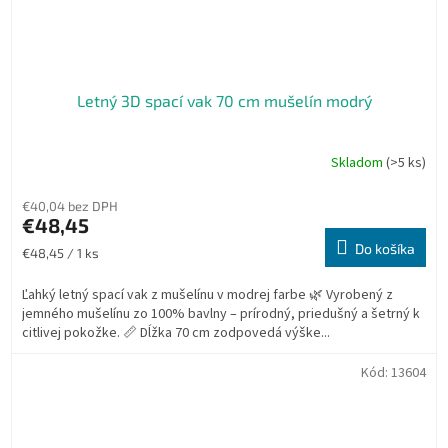
Letný 3D spací vak 70 cm mušelín modrý
Skladom
(>5 ks)
€40,04 bez DPH
€48,45
Do košíka
Jednotková
€48,45 / 1 ks
cena:
Ľahký letný spací vak z mušelínu v modrej farbe 🌿 Vyrobený z
jemného mušelínu zo 100% bavlny – prírodný, priedušný a šetrný k
citlivej pokožke. 📏 Dĺžka 70 cm zodpovedá výške...
Kód:
13604