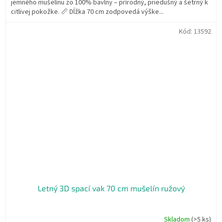
jemného mušelínu zo 100% bavlny – prírodný, priedušný a šetrný k
citlivej pokožke. 📏 Dĺžka 70 cm zodpovedá výške...
Kód:
13592
Letný 3D spací vak 70 cm mušelín ružový
Skladom
(>5 ks)