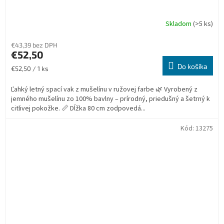
Skladom
(>5 ks)
€43,39 bez DPH
€52,50
Do košíka
Jednotková
€52,50 / 1 ks
cena:
Ľahký letný spací vak z mušelínu v ružovej farbe 🌿 Vyrobený z
jemného mušelínu zo 100% bavlny – prírodný, priedušný a šetrný k
citlivej pokožke. 📏 Dĺžka 80 cm zodpovedá...
Kód:
13275