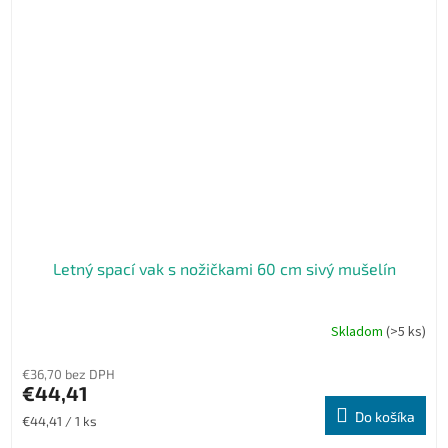
Letný spací vak s nožičkami 60 cm sivý mušelín
Skladom
(>5 ks)
€36,70 bez DPH
€44,41
Do košíka
Jednotková
€44,41 / 1 ks
cena: