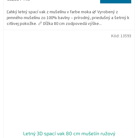
cena:
Ľahký letný spací vak z mušelínu v farbe moka 🌿 Vyrobený z
jemného mušelínu zo 100% bavlny – prírodný, priedušný a šetrný k
citlivej pokožke. 📏 Dĺžka 80 cm zodpovedá výške...
Kód:
13593
Letný 3D spací vak 80 cm mušelín ružový