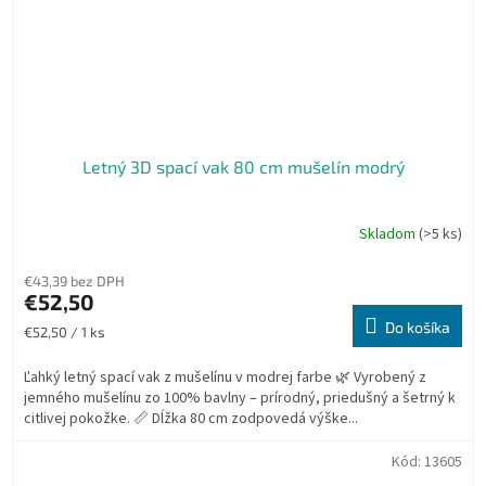
Letný 3D spací vak 80 cm mušelín modrý
Skladom
(>5 ks)
€43,39 bez DPH
€52,50
Do košíka
Jednotková
€52,50 / 1 ks
cena:
Ľahký letný spací vak z mušelínu v modrej farbe 🌿 Vyrobený z
jemného mušelínu zo 100% bavlny – prírodný, priedušný a šetrný k
citlivej pokožke. 📏 Dĺžka 80 cm zodpovedá výške...
Kód:
13605