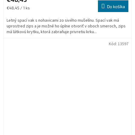
Do košíka
Jednotková
€48,45 / 1 ks
cena:
Letný spací vak s nohavicami zo sivého mušelínu. Spací vak má
uprostred zips a je možné ho úplne otvoriť v oboch smeroch, zips
má látkovú krytku, ktorá zabraňuje privretiu krku...
Kód:
13597