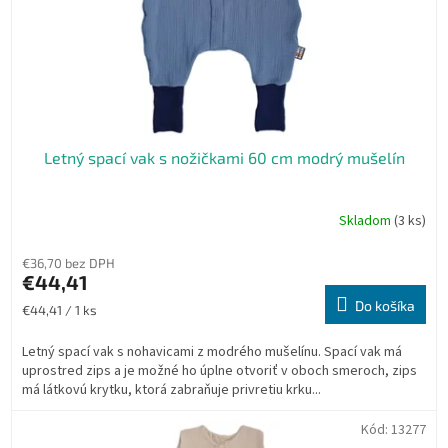
Letný spací vak s nožičkami 60 cm modrý mušelín
Skladom
(3 ks)
€36,70 bez DPH
€44,41
Do košíka
Jednotková
€44,41 / 1 ks
cena:
Letný spací vak s nohavicami z modrého mušelínu. Spací vak má
uprostred zips a je možné ho úplne otvoriť v oboch smeroch, zips
má látkovú krytku, ktorá zabraňuje privretiu krku...
Kód:
13277