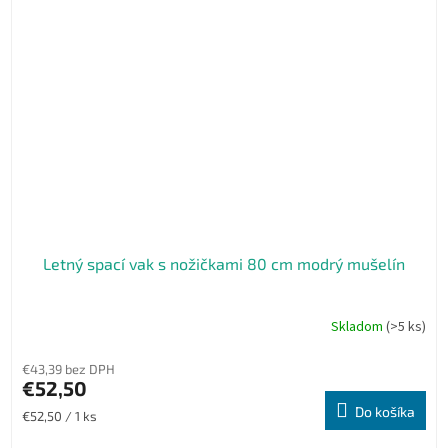
Letný spací vak s nožičkami 80 cm modrý mušelín
Skladom
(>5 ks)
€43,39 bez DPH
€52,50
Do košíka
Jednotková
€52,50 / 1 ks
cena: