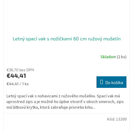
Letný spací vak s nožičkami 60 cm ružový mušelín
Skladom
(2 ks)
€36,70 bez DPH
€44,41
Do košíka
Jednotková
€44,41 / 1 ks
cena:
Letný spací vak s nohavicami z ružového mušelínu. Spací vak má
uprostred zips a je možné ho úplne otvoriť v oboch smeroch, zips
má látkovú krytku, ktorá zabraňuje privretiu krku...
Kód:
13269