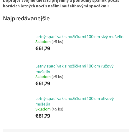
Doprajte svojmu dieťaťu príjemný a pohodlný spánok počas
horúcich letných nocí s našimi mušelínovými spacákmi!
Najpredávanejšie
Letný spací vak s nožičkami 100 cm sivý mušelín
Skladom
(>5 ks)
€61,79
Letný spací vak s nožičkami 100 cm ružový
mušelín
Skladom
(>5 ks)
€61,79
Letný spací vak s nožičkami 100 cm olivový
mušelín
Skladom
(>5 ks)
€61,79