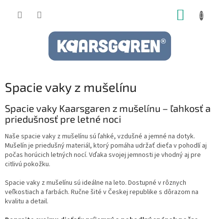
Prejsť
NÁKUP
na
obsah
KOŠÍK
Spacie vaky z mušelínu
Spacie vaky Kaarsgaren z mušelínu – ľahkosť a
priedušnosť pre letné noci
Naše spacie vaky z mušelínu sú ľahké, vzdušné a jemné na dotyk.
Mušelín je priedušný materiál, ktorý pomáha udržať dieťa v pohodlí aj
počas horúcich letných nocí. Vďaka svojej jemnosti je vhodný aj pre
citlivú pokožku.
Spacie vaky z mušelínu sú ideálne na leto. Dostupné v rôznych
veľkostiach a farbách. Ručne šité v Českej republike s dôrazom na
kvalitu a detail.