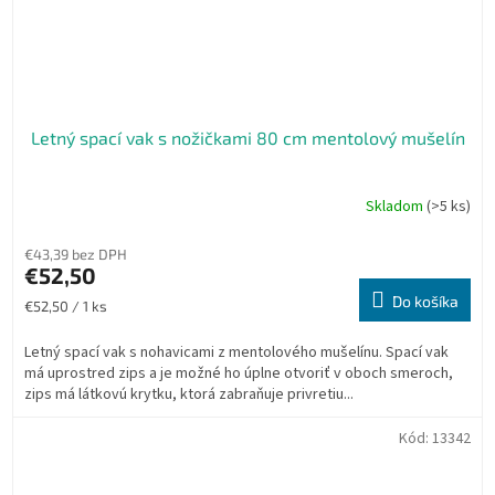
Letný spací vak s nožičkami 80 cm mentolový mušelín
Skladom
(>5 ks)
€43,39 bez DPH
€52,50
Do košíka
Jednotková
€52,50 / 1 ks
cena:
Letný spací vak s nohavicami z mentolového mušelínu. Spací vak
má uprostred zips a je možné ho úplne otvoriť v oboch smeroch,
zips má látkovú krytku, ktorá zabraňuje privretiu...
Kód:
13342