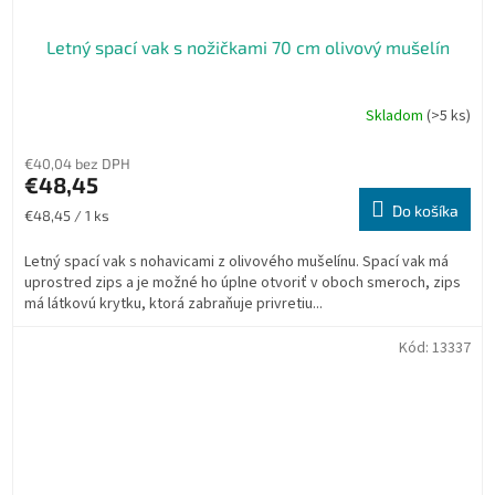
Letný spací vak s nožičkami 70 cm olivový mušelín
Skladom
(>5 ks)
€40,04 bez DPH
€48,45
Do košíka
Jednotková
€48,45 / 1 ks
cena:
Letný spací vak s nohavicami z olivového mušelínu. Spací vak má
uprostred zips a je možné ho úplne otvoriť v oboch smeroch, zips
má látkovú krytku, ktorá zabraňuje privretiu...
Kód:
13337