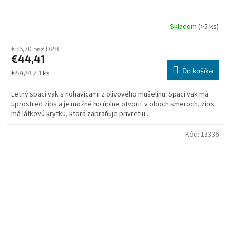
Skladom
(>5 ks)
€36,70 bez DPH
€44,41
Do košíka
Jednotková
€44,41 / 1 ks
cena:
Letný spací vak s nohavicami z olivového mušelínu. Spací vak má
uprostred zips a je možné ho úplne otvoriť v oboch smeroch, zips
má látkovú krytku, ktorá zabraňuje privretiu...
Kód:
13336