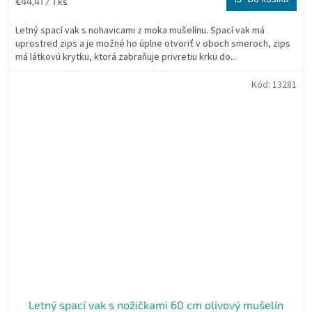
Jednotková
€44,41 / 1 ks
cena:
Letný spací vak s nohavicami z moka mušelínu. Spací vak má
uprostred zips a je možné ho úplne otvoriť v oboch smeroch, zips
má látkovú krytku, ktorá zabraňuje privretiu krku do...
Kód:
13281
Letný spací vak s nožičkami 60 cm olivový mušelín