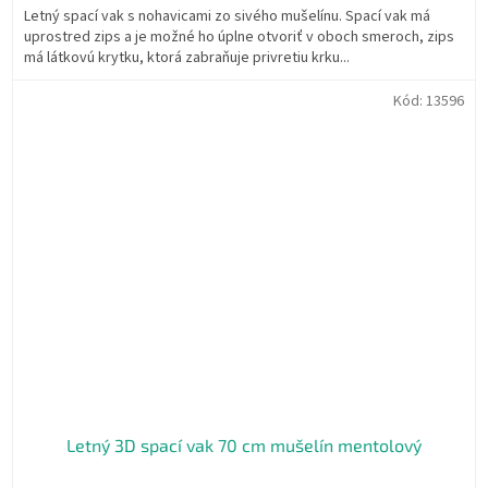
Letný spací vak s nohavicami zo sivého mušelínu. Spací vak má
uprostred zips a je možné ho úplne otvoriť v oboch smeroch, zips
má látkovú krytku, ktorá zabraňuje privretiu krku...
Kód:
13596
Letný 3D spací vak 70 cm mušelín mentolový