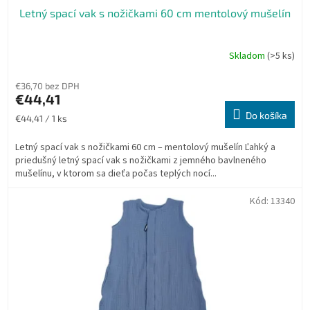
Letný spací vak s nožičkami 60 cm mentolový mušelín
Skladom
(>5 ks)
€36,70 bez DPH
€44,41
Do košíka
Jednotková
€44,41 / 1 ks
cena:
Letný spací vak s nožičkami 60 cm – mentolový mušelín Ľahký a
priedušný letný spací vak s nožičkami z jemného bavlneného
mušelínu, v ktorom sa dieťa počas teplých nocí...
Kód:
13340