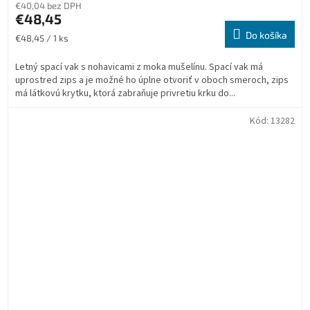
€40,04 bez DPH
€48,45
Do košíka
Jednotková
€48,45 / 1 ks
cena:
Letný spací vak s nohavicami z moka mušelínu. Spací vak má
uprostred zips a je možné ho úplne otvoriť v oboch smeroch, zips
má látkovú krytku, ktorá zabraňuje privretiu krku do...
Kód:
13282