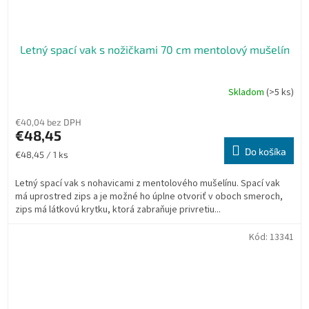
Letný spací vak s nožičkami 70 cm mentolový mušelín
Skladom
(>5 ks)
€40,04 bez DPH
€48,45
Do košíka
Jednotková
€48,45 / 1 ks
cena:
Letný spací vak s nohavicami z mentolového mušelínu. Spací vak
má uprostred zips a je možné ho úplne otvoriť v oboch smeroch,
zips má látkovú krytku, ktorá zabraňuje privretiu...
Kód:
13341