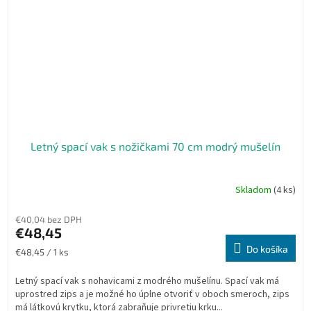
Letný spací vak s nožičkami 70 cm modrý mušelín
Skladom
(4 ks)
€40,04 bez DPH
€48,45
Do košíka
Jednotková
€48,45 / 1 ks
cena:
Letný spací vak s nohavicami z modrého mušelínu. Spací vak má
uprostred zips a je možné ho úplne otvoriť v oboch smeroch, zips
má látkovú krytku, ktorá zabraňuje privretiu krku...