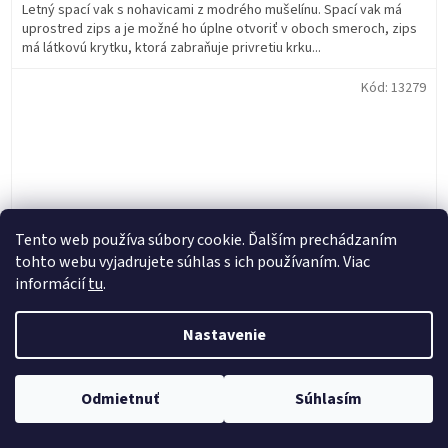
Letný spací vak s nohavicami z modrého mušelínu. Spací vak má
uprostred zips a je možné ho úplne otvoriť v oboch smeroch, zips
má látkovú krytku, ktorá zabraňuje privretiu krku...
Kód:
13279
Tento web používa súbory cookie. Ďalším prechádzaním
tohto webu vyjadrujete súhlas s ich používaním. Viac
informácií
tu
.
Nastavenie
Odmietnuť
Súhlasím
Letný spací vak s nožičkami 80 cm moka mušelín