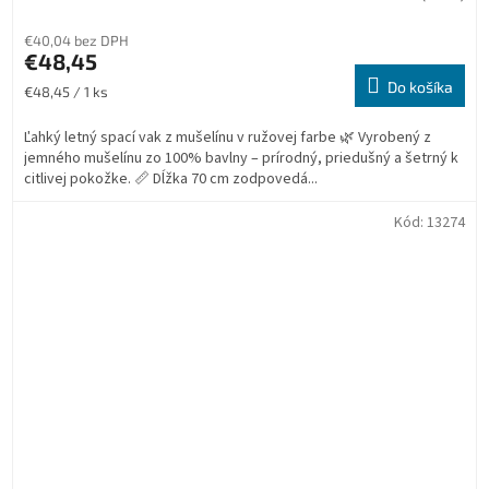
€40,04 bez DPH
€48,45
Do košíka
Jednotková
€48,45 / 1 ks
cena:
Ľahký letný spací vak z mušelínu v ružovej farbe 🌿 Vyrobený z
jemného mušelínu zo 100% bavlny – prírodný, priedušný a šetrný k
citlivej pokožke. 📏 Dĺžka 70 cm zodpovedá...
Kód:
13274