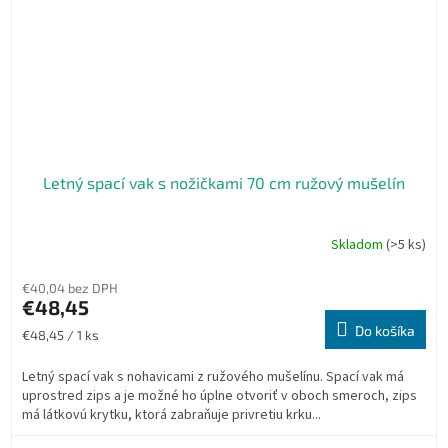
Letný spací vak s nožičkami 70 cm ružový mušelín
Skladom
(>5 ks)
€40,04 bez DPH
€48,45
Do košíka
Jednotková
€48,45 / 1 ks
cena:
Letný spací vak s nohavicami z ružového mušelínu. Spací vak má
uprostred zips a je možné ho úplne otvoriť v oboch smeroch, zips
má látkovú krytku, ktorá zabraňuje privretiu krku...