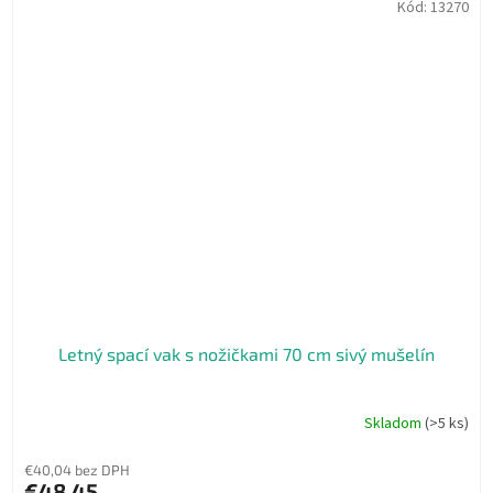
Kód:
13270
Letný spací vak s nožičkami 70 cm sivý mušelín
Skladom
(>5 ks)
€40,04 bez DPH
€48,45