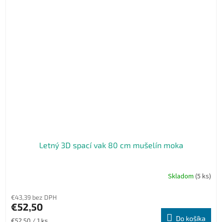
Letný 3D spací vak 80 cm mušelín moka
Skladom
(5 ks)
€43,39 bez DPH
€52,50
Do košíka
Jednotková
€52,50 / 1 ks