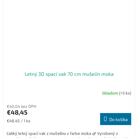
Letný 3D spací vak 70 cm mušelín moka
Skladom
(>5 ks)
€40,04 bez DPH
€48,45
Do košíka
Jednotková
€48,45 / 1 ks
cena:
Ľahký letný spací vak z mušelínu v farbe moka 🌿 Vyrobený z