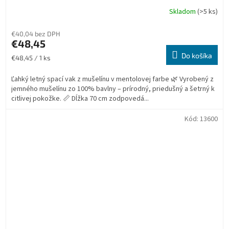
Skladom
(>5 ks)
€40,04 bez DPH
€48,45
Do košíka
Jednotková
€48,45 / 1 ks
cena:
Ľahký letný spací vak z mušelínu v mentolovej farbe 🌿 Vyrobený z
jemného mušelínu zo 100% bavlny – prírodný, priedušný a šetrný k
citlivej pokožke. 📏 Dĺžka 70 cm zodpovedá...
Kód:
13600