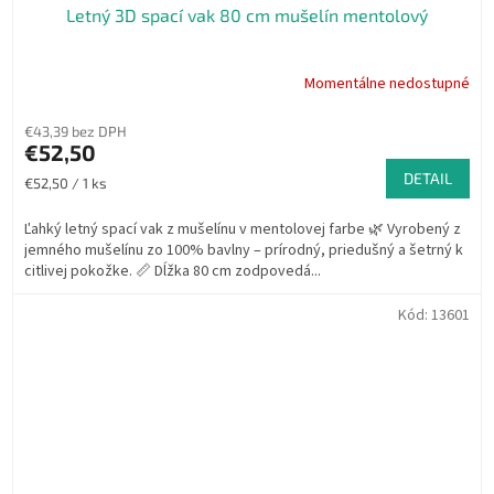
Letný 3D spací vak 80 cm mušelín mentolový
Momentálne nedostupné
€43,39 bez DPH
€52,50
DETAIL
Jednotková
€52,50 / 1 ks
cena:
Ľahký letný spací vak z mušelínu v mentolovej farbe 🌿 Vyrobený z
jemného mušelínu zo 100% bavlny – prírodný, priedušný a šetrný k
citlivej pokožke. 📏 Dĺžka 80 cm zodpovedá...
Kód:
13601