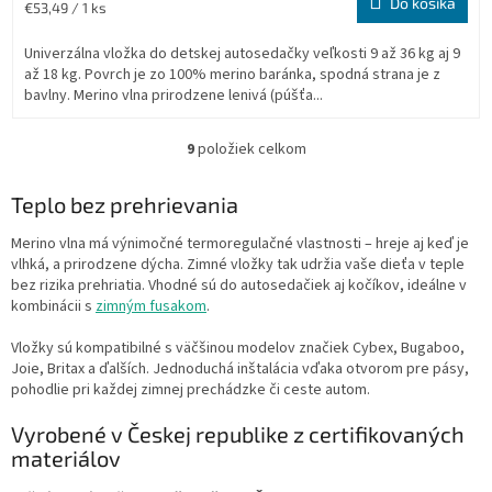
Do košíka
Jednotková
€53,49 / 1 ks
cena:
Univerzálna vložka do detskej autosedačky veľkosti 9 až 36 kg aj 9
až 18 kg. Povrch je zo 100% merino baránka, spodná strana je z
bavlny. Merino vlna prirodzene lenivá (púšťa...
9
položiek celkom
O
v
l
Teplo bez prehrievania
á
d
Merino vlna má výnimočné termoregulačné vlastnosti – hreje aj keď je
a
vlhká, a prirodzene dýcha. Zimné vložky tak udržia vaše dieťa v teple
c
bez rizika prehriatia. Vhodné sú do autosedačiek aj kočíkov, ideálne v
i
kombinácii s
zimným fusakom
.
e
p
Vložky sú kompatibilné s väčšinou modelov značiek Cybex, Bugaboo,
r
Joie, Britax a ďalších. Jednoduchá inštalácia vďaka otvorom pre pásy,
v
pohodlie pri každej zimnej prechádzke či ceste autom.
k
y
Vyrobené v Českej republike z certifikovaných
v
materiálov
ý
p