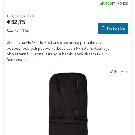
Skladom
(>5 ks)
€27,07 bez DPH
€32,75
Do košíka
Jednotková
€32,75 / 1 ks
cena:
Celoročná vložka do kočíka s otvormi na pretiahnutie
bezpečnostných pásov, veľkosť cca 36 x 80 cm. Vložka je
obojstranná. Z jednej strany je bambusový aksamit - 70%
Bambusová...
Kód:
12928