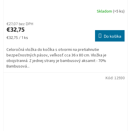
Skladom
(>5 ks)
€27,07 bez DPH
€32,75
Do košíka
Jednotková
€32,75 / 1 ks
cena:
Celoročná vložka do kočíka s otvormi na pretiahnutie
bezpečnostných pásov, veľkosť cca 36 x 80 cm. Vložka je
obojstranná. Z jednej strany je bambusový aksamit - 70%
Bambusová...
Kód:
12930