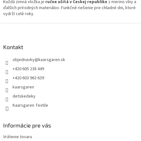
Každá zimná vložka je
ručne ušitá v Českej republike
z merino vlny a
i
ďalších prírodných materiálov. Funkčné riešenie pre chladné dni, ktoré
s
vydrží celé roky.
u
Z
á
p
ä
Kontakt
t
objednavky
@
kaarsgaren.sk
i
e
+420 605 238 449
+420 603 963 639
kaarsgaren
detskedeky
Kaarsgaren Textile
Informácie pre vás
Vrátenie tovaru