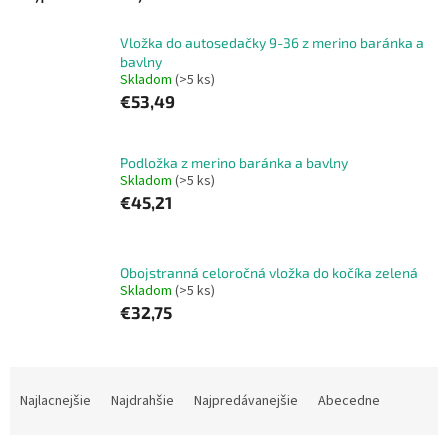
Vložka do autosedačky 9-36 z merino baránka a
bavlny
Skladom
(>5 ks)
€53,49
Podložka z merino baránka a bavlny
Skladom
(>5 ks)
€45,21
Obojstranná celoročná vložka do kočíka zelená
Skladom
(>5 ks)
€32,75
R
a
Najlacnejšie
Najdrahšie
Najpredávanejšie
Abecedne
d
e