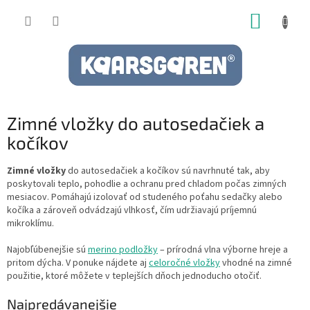
Prejsť
NÁKUP
na
obsah
KOŠÍK
Zimné vložky do autosedačiek a
kočíkov
Zimné vložky
do autosedačiek a kočíkov sú navrhnuté tak, aby
poskytovali teplo, pohodlie a ochranu pred chladom počas zimných
mesiacov. Pomáhajú izolovať od studeného poťahu sedačky alebo
kočíka a zároveň odvádzajú vlhkosť, čím udržiavajú príjemnú
mikroklímu.
Najobľúbenejšie sú
merino podložky
– prírodná vlna výborne hreje a
pritom dýcha. V ponuke nájdete aj
celoročné vložky
vhodné na zimné
použitie, ktoré môžete v teplejších dňoch jednoducho otočiť.
Najpredávanejšie