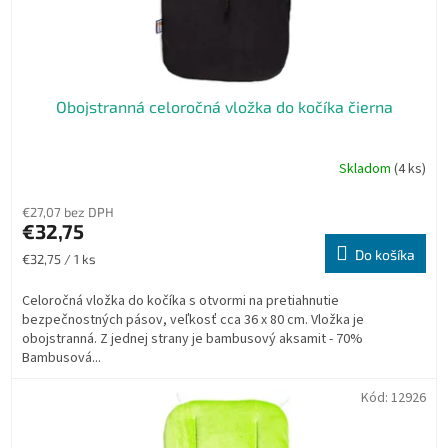
Obojstranná celoročná vložka do kočíka čierna
Skladom
(4 ks)
€27,07 bez DPH
€32,75
Do košíka
Jednotková
€32,75 / 1 ks
cena:
Celoročná vložka do kočíka s otvormi na pretiahnutie
bezpečnostných pásov, veľkosť cca 36 x 80 cm. Vložka je
obojstranná. Z jednej strany je bambusový aksamit - 70%
Bambusová...
Kód:
12926