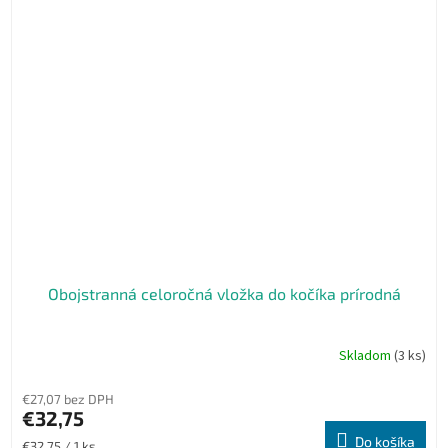
Obojstranná celoročná vložka do kočíka prírodná
Skladom
(3 ks)
€27,07 bez DPH
€32,75
Do košíka
Jednotková
€32,75 / 1 ks