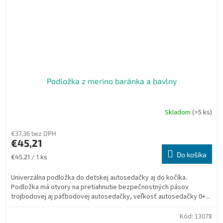
Podložka z merino baránka a bavlny
Skladom
(>5 ks)
€37,36 bez DPH
€45,21
Do košíka
Jednotková
€45,21 / 1 ks
cena:
Univerzálna podložka do detskej autosedačky aj do kočíka.
Podložka má otvory na pretiahnutie bezpečnostných pásov
trojbodovej aj päťbodovej autosedačky, veľkosť autosedačky 0+...
Kód:
13078