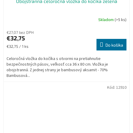
Obojstranná celoročná vložka do kočíka zelená
Skladom
(>5 ks)
€27,07 bez DPH
€32,75
Do košíka
Jednotková
€32,75 / 1 ks
cena:
Celoročná vložka do kočíka s otvormi na pretiahnutie
bezpečnostných pásov, veľkosť cca 36 x 80 cm. Vložka je
obojstranná. Z jednej strany je bambusový aksamit - 70%
Bambusová...
Kód:
12910