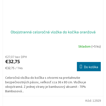
Obojstranná celoročná vložka do kočíka oranžová
Skladom
(>5 ks)
€27,07 bez DPH
€32,75
Do košíka
Jednotková
€32,75 / 1 ks
cena:
Celoročná vložka do kočíka s otvormi na pretiahnutie
bezpečnostných pásov, veľkosť cca 36 x 80 cm. Vložka je
obojstranná. Z jednej strany je bambusový aksamit - 70%
Bambusová...
Kód:
12929