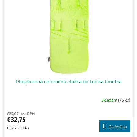
Obojstranná celoročná vložka do kočíka limetka
Skladom
(>5 ks)
€27,07 bez DPH
€32,75
Do košíka
Jednotková
€32,75 / 1 ks
cena: