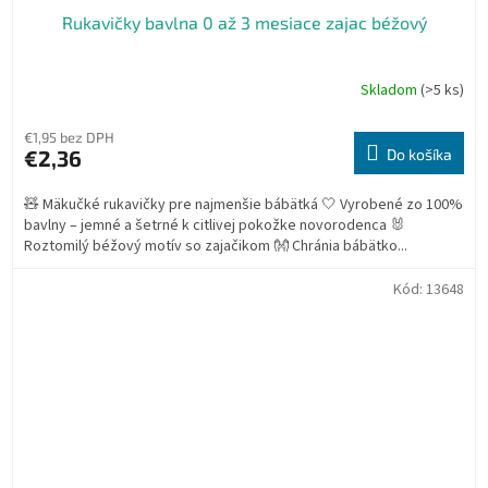
Rukavičky bavlna 0 až 3 mesiace zajac béžový
Skladom
(>5 ks)
€1,95 bez DPH
€2,36
Do košíka
🧸 Mäkučké rukavičky pre najmenšie bábätká 🤍 Vyrobené zo 100%
bavlny – jemné a šetrné k citlivej pokožke novorodenca 🐰
Roztomilý béžový motív so zajačikom 👐 Chránia bábätko...
Kód:
13648