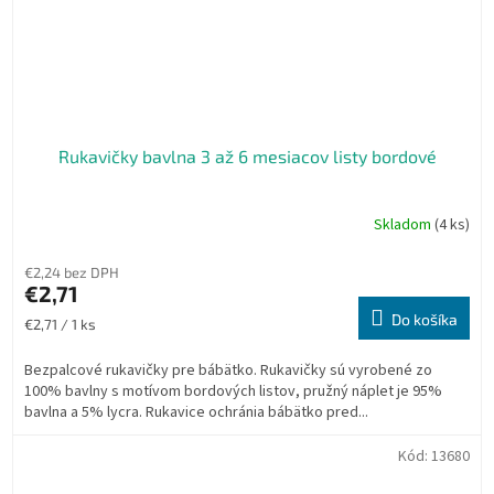
Rukavičky bavlna 3 až 6 mesiacov listy bordové
Skladom
(4 ks)
€2,24 bez DPH
€2,71
Do košíka
Jednotková
€2,71 / 1 ks
cena:
Bezpalcové rukavičky pre bábätko. Rukavičky sú vyrobené zo
100% bavlny s motívom bordových listov, pružný náplet je 95%
bavlna a 5% lycra. Rukavice ochránia bábätko pred...
Kód:
13680