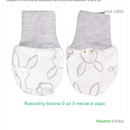
Rukavice ochránia bábätko pred poškriabaním tváre a...
Kód:
12802
Rukavičky bavlna 0 až 3 mesiace zajac
Skladom
(>5 ks)