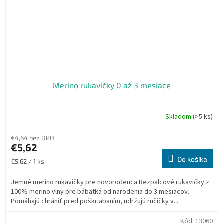
Merino rukavičky 0 až 3 mesiace
Skladom
(>5 ks)
€4,64 bez DPH
€5,62
Do košíka
Jednotková
€5,62 / 1 ks
cena:
Jemné merino rukavičky pre novorodenca Bezpalcové rukavičky z
100% merino vlny pre bábätká od narodenia do 3 mesiacov.
Pomáhajú chrániť pred poškriabaním, udržujú ručičky v...
Kód:
13060