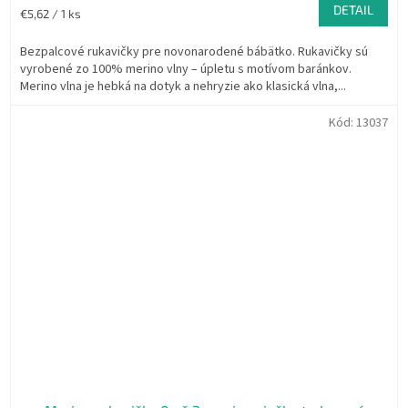
DETAIL
Jednotková
€5,62 / 1 ks
cena:
Bezpalcové rukavičky pre novonarodené bábätko. Rukavičky sú
vyrobené zo 100% merino vlny – úpletu s motívom baránkov.
Merino vlna je hebká na dotyk a nehryzie ako klasická vlna,...
Kód:
13037