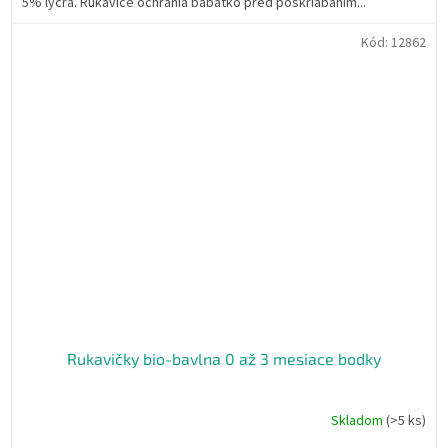
5% lycra. Rukavice ochránia bábätko pred poškriabaním...
Kód:
12862
Rukavičky bio-bavlna 0 až 3 mesiace bodky
Skladom
(>5 ks)