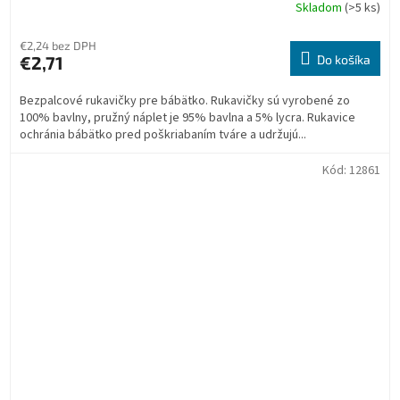
Skladom
(>5 ks)
€2,24 bez DPH
€2,71
Do košíka
Bezpalcové rukavičky pre bábätko. Rukavičky sú vyrobené zo
100% bavlny, pružný náplet je 95% bavlna a 5% lycra. Rukavice
ochránia bábätko pred poškriabaním tváre a udržujú...
Kód:
12861