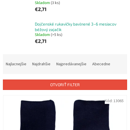
Skladom
(3 ks)
€2,71
Dojčenské rukavičky bavlnené 3–6 mesiacov
béžový zajačik
Skladom
(>5 ks)
€2,71
R
a
Najlacnejšie
Najdrahšie
Najpredávanejšie
Abecedne
d
e
n
OTVORIŤ FILTER
i
e
V
Kód:
13065
p
ý
r
p
o
i
d
s
u