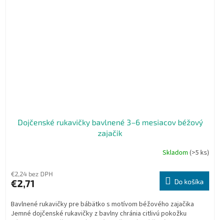
Dojčenské rukavičky bavlnené 3–6 mesiacov béžový
zajačik
Skladom
(>5 ks)
€2,24 bez DPH
€2,71
Do košíka
Bavlnené rukavičky pre bábätko s motívom béžového zajačika
Jemné dojčenské rukavičky z bavlny chránia citlivú pokožku