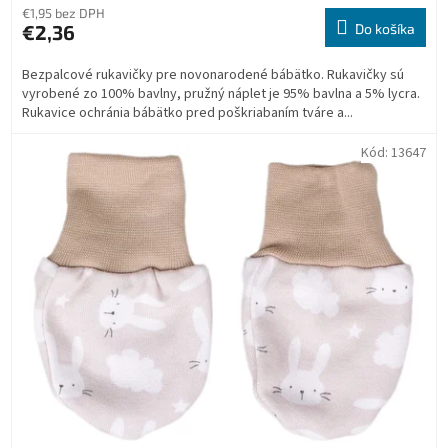
€1,95 bez DPH
€2,36
Do košíka
Bezpalcové rukavičky pre novonarodené bábätko. Rukavičky sú
vyrobené zo 100% bavlny, pružný náplet je 95% bavlna a 5% lycra.
Rukavice ochránia bábätko pred poškriabaním tváre a...
Kód:
13647