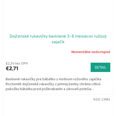
Dojčenské rukavičky bavlnené 3–6 mesiacov ružový
zajačik
Momentálne nedostupné
€2,24 bez DPH
€2,71
DETAIL
Bavlnené rukavičky pre bábätko s motívom ružového zajačika
Roztomilé dojčenské rukavičky z jemnej bavlny chránia citlivú
pokožku bábätka pred poškriabaním a zároveň potešia...
Kód:
13681