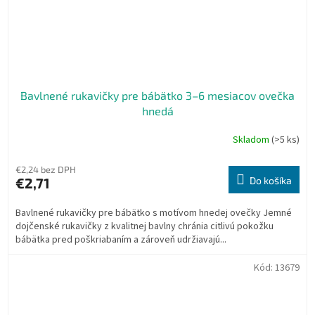
Bavlnené rukavičky pre bábätko 3–6 mesiacov ovečka
hnedá
Skladom
(>5 ks)
€2,24 bez DPH
€2,71
Do košíka
Bavlnené rukavičky pre bábätko s motívom hnedej ovečky Jemné
dojčenské rukavičky z kvalitnej bavlny chránia citlivú pokožku
bábätka pred poškriabaním a zároveň udržiavajú...
Kód:
13679