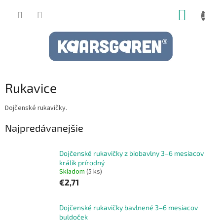
Prejsť
NÁKUP
na
obsah
KOŠÍK
Rukavice
Dojčenské rukavičky.
Najpredávanejšie
Dojčenské rukavičky z biobavlny 3–6 mesiacov
králik prírodný
Skladom
(5 ks)
€2,71
Dojčenské rukavičky bavlnené 3–6 mesiacov
buldoček