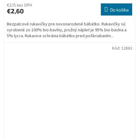
€2,15 bez DPH
€2,60
Do košíka
Bezpalcové rukavičky pre novonarodené bábätko. Rukavičky sú
vyrobené zo 100% bio-bavlny, pružný náplet je 95% bio-bavlna a
5% lycra. Rukavice ochránia bábätko pred poškriabaním...
Kód:
12863