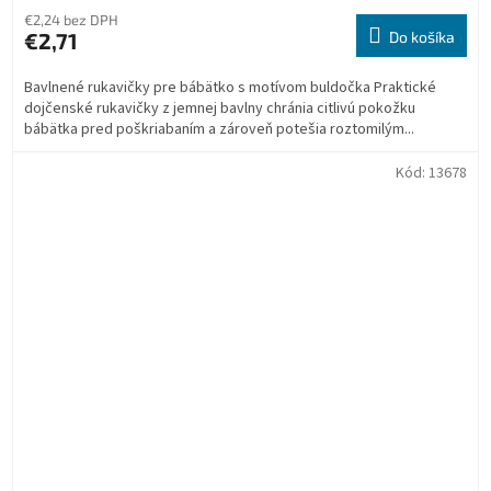
€2,24 bez DPH
€2,71
Do košíka
Bavlnené rukavičky pre bábätko s motívom buldočka Praktické
dojčenské rukavičky z jemnej bavlny chránia citlivú pokožku
bábätka pred poškriabaním a zároveň potešia roztomilým...
Kód:
13678