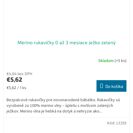
Merino rukavičky 0 až 3 mesiace ježko zelený
Skladom
(>5 ks)
€4,64 bez DPH
€5,62
Do košíka
Jednotková
€5,62 / 1 ks
cena:
Bezpalcové rukavičky pre novonarodené bábätko. Rukavičky sú
vyrobené zo 100% merino vlny – úpletu s motívom zelených
ježkov. Merino vlna je hebká na dotyk a nehryzie ako...
Kód:
13293