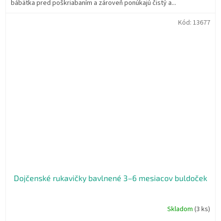
bábätka pred poškriabaním a zároveň ponúkajú čistý a...
Kód:
13677
Dojčenské rukavičky bavlnené 3–6 mesiacov buldoček
Skladom
(3 ks)