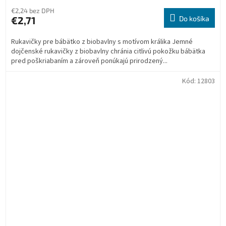
€2,24 bez DPH
€2,71
Do košíka
Rukavičky pre bábätko z biobavlny s motívom králika Jemné
dojčenské rukavičky z biobavlny chránia citlivú pokožku bábätka
pred poškriabaním a zároveň ponúkajú prirodzený...
Kód:
12803