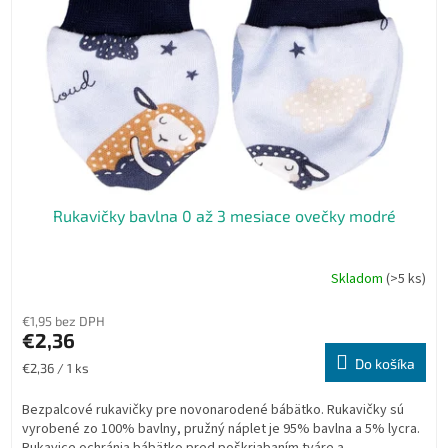
p
k
r
t
o
o
d
v
u
k
t
o
v
Rukavičky bavlna 0 až 3 mesiace ovečky modré
Skladom
(>5 ks)
€1,95 bez DPH
€2,36
Do košíka
Jednotková
€2,36 / 1 ks
cena:
Bezpalcové rukavičky pre novonarodené bábätko. Rukavičky sú
vyrobené zo 100% bavlny, pružný náplet je 95% bavlna a 5% lycra.