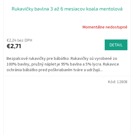
Rukavičky bavlna 3 až 6 mesiacov koala mentolová
Momentálne nedostupné
€2,24 bez DPH
€2,71
DETAIL
Bezpalcové rukavičky pre bábätko. Rukavičky sú vyrobené zo
100% bavlny, pružný náplet je 95% bavlna a 5% lycra. Rukavice
ochránia bábätko pred poškriabaním tváre a udržujú...
Kód:
12808