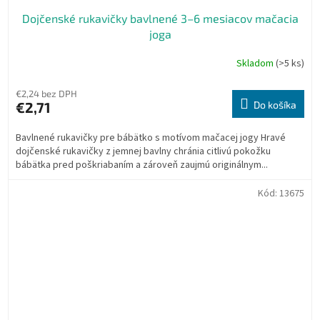
Dojčenské rukavičky bavlnené 3–6 mesiacov mačacia
joga
Skladom
(>5 ks)
€2,24 bez DPH
€2,71
Do košíka
Bavlnené rukavičky pre bábätko s motívom mačacej jogy Hravé
dojčenské rukavičky z jemnej bavlny chránia citlivú pokožku
bábätka pred poškriabaním a zároveň zaujmú originálnym...
Kód:
13675