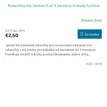
Rukavičky bio-bavlna 0 až 3 mesiace hviezdy fuchsia
Skladom
(5 ks)
€2,15 bez DPH
€2,60
Do košíka
Jemné bio bavlnené rukavičky pre novorodenca Bezpalcové
rukavičky z bio bavlny pre bábätká od narodenia do 3 mesiacov.
Pomáhajú chrániť tváričku pred poškriabaním, dobre držia...
Kód:
13676