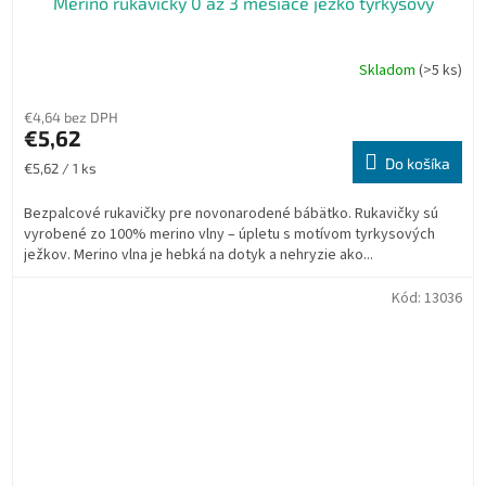
Merino rukavičky 0 až 3 mesiace ježko tyrkysový
Skladom
(>5 ks)
€4,64 bez DPH
€5,62
Do košíka
Jednotková
€5,62 / 1 ks
cena:
Bezpalcové rukavičky pre novonarodené bábätko. Rukavičky sú
vyrobené zo 100% merino vlny – úpletu s motívom tyrkysových
ježkov. Merino vlna je hebká na dotyk a nehryzie ako...
Kód:
13036