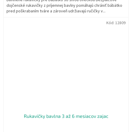
Bavlnené rukavičky pre bábätko so sivou ovečkou Bezpalcové
dojčenské rukavičky z príjemnej bavlny pomáhajú chrániť bábätko
pred poškrabaním tváre a zároveň udržiavajú ručičky v...
Kód:
12809
Rukavičky bavlna 3 až 6 mesiacov zajac