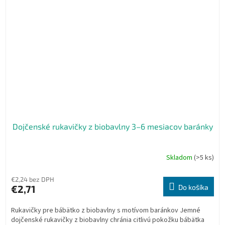
Dojčenské rukavičky z biobavlny 3–6 mesiacov baránky
Skladom
(>5 ks)
€2,24 bez DPH
€2,71
Do košíka
Rukavičky pre bábätko z biobavlny s motívom baránkov Jemné
dojčenské rukavičky z biobavlny chránia citlivú pokožku bábätka