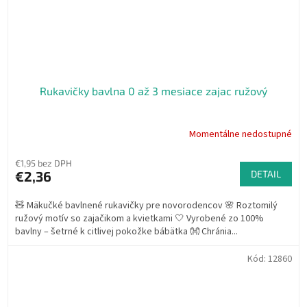
Rukavičky bavlna 0 až 3 mesiace zajac ružový
Momentálne nedostupné
€1,95 bez DPH
€2,36
DETAIL
🧸 Mäkučké bavlnené rukavičky pre novorodencov 🌸 Roztomilý
ružový motív so zajačikom a kvietkami 🤍 Vyrobené zo 100%
bavlny – šetrné k citlivej pokožke bábätka 👐 Chránia...
Kód:
12860