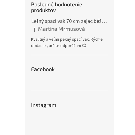
Posledné hodnotenie
produktov
Letný spací vak 70 cm zajac béžový zips na boku
Martina Mrmusová
|
Zavi
Hodnotenie produktu je 5 z 5 hviezdičiek.
hviez
Kvalitný a veľmi pekný spací vak. Rýchle
dodanie , určite odporúčam 😊
€15,4
€18
Facebook
Jedno
€18,66
cena:
Poťah 
viaza
hviezd
Instagram
výplň,
Odpor