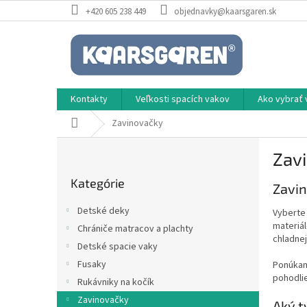
Prejsť
+420 605 238 449
objednavky@kaarsgaren.sk
na
obsah
Kontakty
Veľkosti spacích vakov
Ako vybrať 
Domov
Zavinovačky
B
Zav
o
Preskočiť
č
Kategórie
kategórie
Zavin
n
ý
Detské deky
Vyberte 
p
materiál
Chrániče matracov a plachty
a
chladnej
Detské spacie vaky
n
e
Fusaky
Ponúkam
pohodlie
l
Rukávniky na kočík
Zavinovačky
Aký t