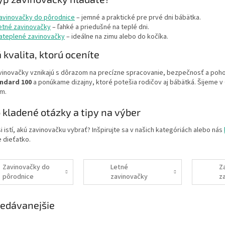
avinovačky do pôrodnice
– jemné a praktické pre prvé dni bábätka.
etné zavinovačky
– ľahké a priedušné na teplé dni.
ateplené zavinovačky
– ideálne na zimu alebo do kočíka.
 kvalita, ktorú oceníte
inovačky vznikajú s dôrazom na precízne spracovanie, bezpečnosť a pohodl
ndard 100
a ponúkame dizajny, ktoré potešia rodičov aj bábätká. Šijeme v 
m.
 kladené otázky a tipy na výber
si istí, akú zavinovačku vybrať? Inšpirujte sa v našich kategóriách alebo nás
 dieťatko.
Zavinovačky do
Letné
Z
pôrodnice
zavinovačky
z
edávanejšie