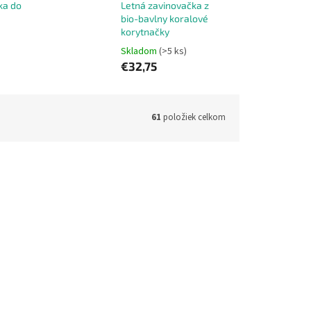
ka do
Letná zavinovačka z
bio-bavlny koralové
korytnačky
Skladom
(>5 ks)
€32,75
61
položiek celkom
ód:
12935
Kód:
12343
 do
Zavinovačka do pôrodnice sivá