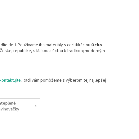
ie detí. Používame iba materiály s certifikáciou
Oeko-
Českej republike, s láskou a úctou k tradícii aj moderným
kontaktujte
. Radi vám pomôžeme s výberom tej najlepšej
ateplené
avinovačky