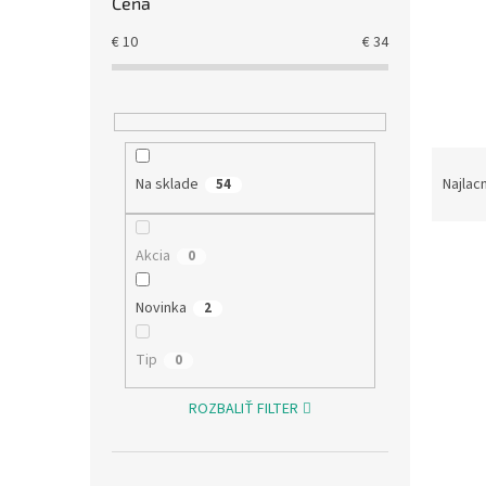
Cena
€
10
€
34
R
a
Najlac
Na sklade
54
d
e
V
n
Akcia
0
ý
i
p
e
Novinka
2
i
p
s
r
Tip
0
p
o
r
d
ROZBALIŤ FILTER
o
u
d
k
u
t
Výpl