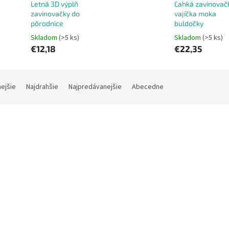
Letná 3D výplň
Ľahká zavinovač
zavinovačky do
vajíčka moka
pôrodnice
buldočky
Skladom
(>5 ks)
Skladom
(>5 ks)
€12,18
€22,35
nejšie
Najdrahšie
Najpredávanejšie
Abecedne
Kód:
11679
K
ň zavinovačky do pôrodnice
Letná 3D výplň zavinovačky