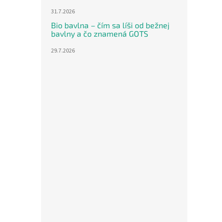
31.7.2026
Bio bavlna – čím sa líši od bežnej
bavlny a čo znamená GOTS
29.7.2026
Ľahk
koal
€18,4
€22
Jedno
€22,35
cena:
Ľahká
„Aqua
(vajíč
prevl