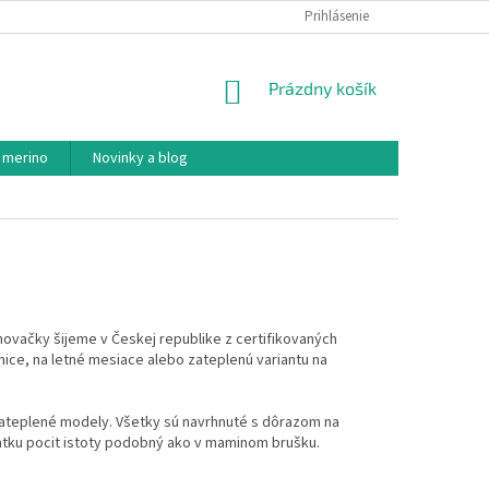
PODMIENKY OCHRANY OSOBNÝCH ÚDAJOV
Prihlásenie
AKO NAKUPOVAŤ
NÁKUPNÝ
Prázdny košík
KOŠÍK
 merino
Novinky a blog
novačky šijeme v Českej republike z certifikovaných
nice, na letné mesiace alebo zateplenú variantu na
zateplené modely. Všetky sú navrhnuté s dôrazom na
ťatku pocit istoty podobný ako v maminom brušku.