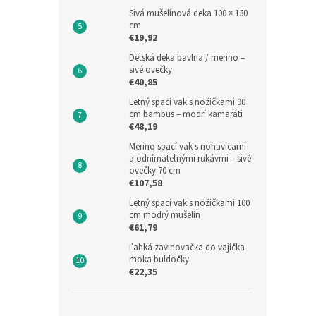
Sivá mušelínová deka 100 × 130
cm
Zavin
€19,92
povl
Detská deka bavlna / merino –
sivé ovečky
Priem
€40,85
hodno
Letný spací vak s nožičkami 90
produ
€15,4
cm bambus – modrí kamaráti
je
€18
€48,19
5,0
Jedno
€18,66
Merino spací vak s nohavicami
z
cena:
a odnímateľnými rukávmi – sivé
5
ovečky 70 cm
🍼 Bie
hviezd
€107,58
klasik
Samos
Letný spací vak s nožičkami 100
zavino
cm modrý mušelín
jemnej
€61,79
Ľahká zavinovačka do vajíčka
moka buldočky
€22,35