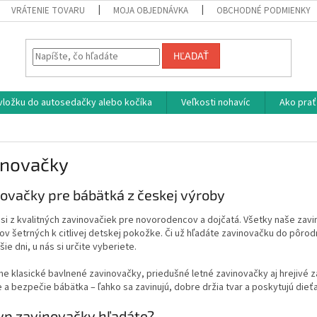
VRÁTENIE TOVARU
MOJA OBJEDNÁVKA
OBCHODNÉ PODMIENKY
HĽADAŤ
vložku do autosedačky alebo kočíka
Veľkosti nohavíc
Ako prať
inovačky
ovačky pre bábätká z českej výroby
si z kvalitných zavinovačiek pre novorodencov a dojčatá. Všetky naše zavi
ov šetrných k citlivej detskej pokožke. Či už hľadáte zavinovačku do pôrod
šie dni, u nás si určite vyberiete.
e klasické bavlnené zavinovačky, priedušné letné zavinovačky aj hrejivé 
 a bezpečie bábätka – ľahko sa zavinujú, dobre držia tvar a poskytujú die
yp zavinovačky hľadáte?