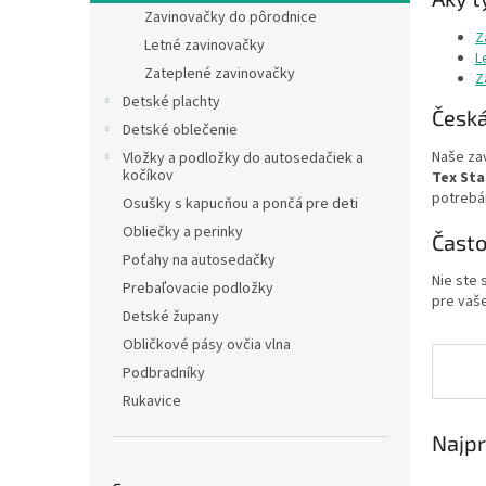
Zavinovačky do pôrodnice
Z
Letné zavinovačky
L
Zateplené zavinovačky
Z
Detské plachty
Česká
Detské oblečenie
Naše zav
Vložky a podložky do autosedačiek a
kočíkov
Tex Sta
potrebá
Osušky s kapucňou a pončá pre deti
Obliečky a perinky
Často
Poťahy na autosedačky
Nie ste 
Prebaľovacie podložky
pre vaše
Detské župany
Obličkové pásy ovčia vlna
Podbradníky
Rukavice
Najpr