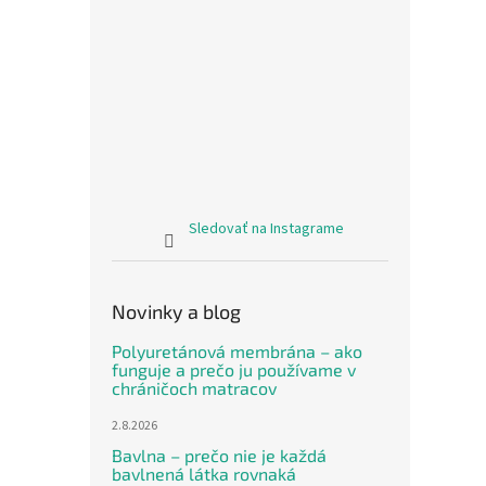
Zavi
bodky
Sledovať na Instagrame
€15,4
€18
Novinky a blog
Jedno
€18,66
cena:
Polyuretánová membrána – ako
funguje a prečo ju používame v
Poťah 
chráničoch matracov
viazan
bodiek
2.8.2026
aby b
Odpor
Bavlna – prečo nie je každá
bavlnená látka rovnaká