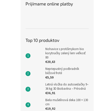
k
o
Prijímame online platby
t
v
o
Priem
v
hodno
produ
€8,57
je
€10
5,0
Jedno
€10,37
z
Top 10 produktov
cena:
5
Výplň
hviezd
Nohavice s protišmykom bio
Kaarsg
korytnačky zelený lem veľkosť
(výpln
80
€20,63
výplň 
práčke
Nepriepustný podbradník
béžové froté
€5,59
Letná vložka do autosedačky 9–
36 kg 3D Biobavlna – Prírodná
€36,91
Biela mušelínová deka 100 × 130
cm
€19,92