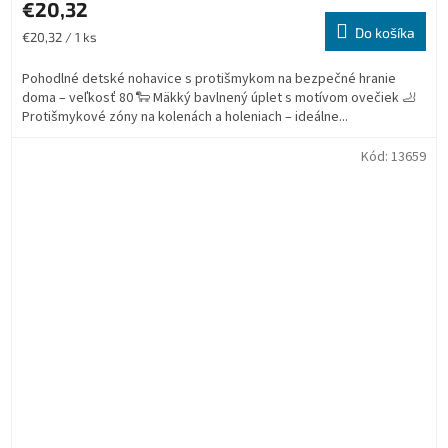
€20,32
Do košíka
Jednotková
€20,32 / 1 ks
cena:
Pohodlné detské nohavice s protišmykom na bezpečné hranie
doma – veľkosť 80 🐑 Mäkký bavlnený úplet s motívom ovečiek 🦶
Protišmykové zóny na kolenách a holeniach – ideálne...
Kód:
13659