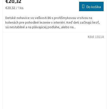
€20,32
Do košíka
Jednotková
€20,32 / 1 ks
cena:
Detské nohavice vo veľkosti 86 s protišmykovou vrstvou na
kolenách pre pohodlné lezenie v interiéri. Keď deti začínajú liezť,
sú nestabilné a na plávajúcej podlahe, alebo na...
Kód:
13114