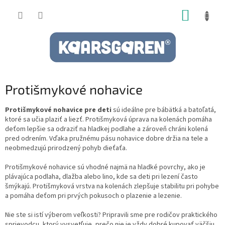
Prejsť
NÁKUP
na
obsah
KOŠÍK
Protišmykové nohavice
Protišmykové nohavice pre deti
sú ideálne pre bábätká a batoľatá,
ktoré sa učia plaziť a liezť. Protišmyková úprava na kolenách pomáha
deťom lepšie sa odraziť na hladkej podlahe a zároveň chráni kolená
pred odrením. Vďaka pružnému pásu nohavice dobre držia na tele a
neobmedzujú prirodzený pohyb dieťaťa.
Protišmykové nohavice sú vhodné najmä na hladké povrchy, ako je
plávajúca podlaha, dlažba alebo lino, kde sa deti pri lezení často
šmýkajú. Protišmyková vrstva na kolenách zlepšuje stabilitu pri pohybe
a pomáha deťom pri prvých pokusoch o plazenie a lezenie.
Nie ste si istí výberom veľkosti? Pripravili sme pre rodičov praktického
sprievodcu, ktorý vysvetľuje, prečo nie je vždy dobré kupovať väčšiu