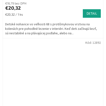
€16,79 bez DPH
€20,32
DETAIL
Jednotková
€20,32 / 1 ks
cena:
Detské nohavice vo veľkosti 68 s protišmykovou vrstvou na
kolenách pre pohodlné lezenie v interiéri. Keď deti začínajú liezť,
sú nestabilné a na plávajúcej podlahe, alebo na...
Kód:
12892