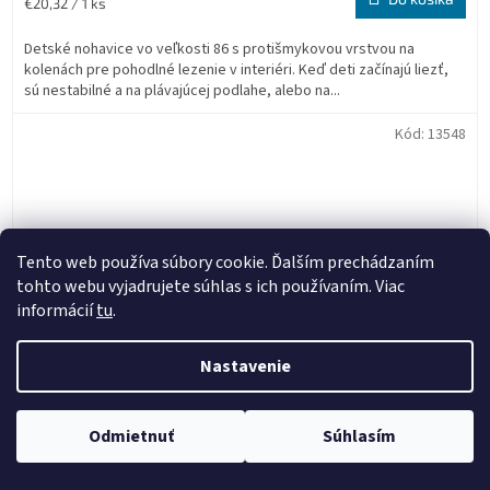
Jednotková
€20,32 / 1 ks
cena:
Detské nohavice vo veľkosti 86 s protišmykovou vrstvou na
kolenách pre pohodlné lezenie v interiéri. Keď deti začínajú liezť,
sú nestabilné a na plávajúcej podlahe, alebo na...
Kód:
13548
Tento web používa súbory cookie. Ďalším prechádzaním
tohto webu vyjadrujete súhlas s ich používaním. Viac
informácií
tu
.
Nastavenie
Odmietnuť
Súhlasím
Nohavice s protišmykom bavlna mačka joga 68