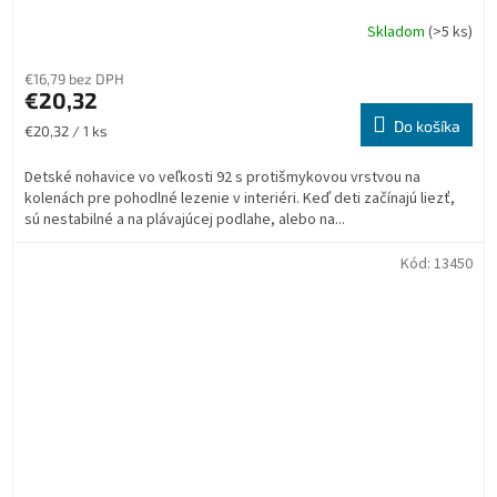
Skladom
(>5 ks)
€16,79 bez DPH
€20,32
Do košíka
Jednotková
€20,32 / 1 ks
cena:
Detské nohavice vo veľkosti 92 s protišmykovou vrstvou na
kolenách pre pohodlné lezenie v interiéri. Keď deti začínajú liezť,
sú nestabilné a na plávajúcej podlahe, alebo na...
Kód:
13450