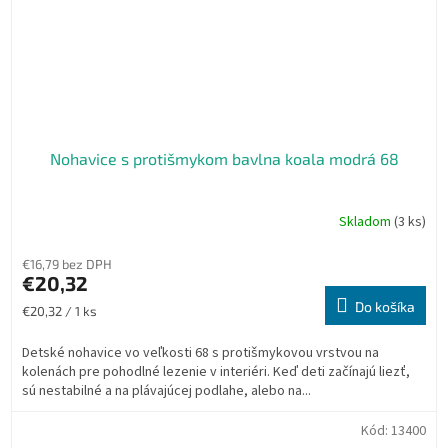
Nohavice s protišmykom bavlna koala modrá 68
Skladom
(3 ks)
€16,79 bez DPH
€20,32
Do košíka
Jednotková
€20,32 / 1 ks
cena:
Detské nohavice vo veľkosti 68 s protišmykovou vrstvou na
kolenách pre pohodlné lezenie v interiéri. Keď deti začínajú liezť,
sú nestabilné a na plávajúcej podlahe, alebo na...
Kód:
13400