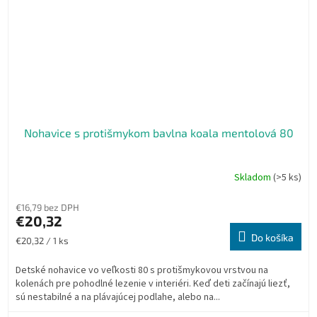
Nohavice s protišmykom bavlna koala mentolová 80
Skladom
(>5 ks)
€16,79 bez DPH
€20,32
Do košíka
Jednotková
€20,32 / 1 ks
cena:
Detské nohavice vo veľkosti 80 s protišmykovou vrstvou na
kolenách pre pohodlné lezenie v interiéri. Keď deti začínajú liezť,
sú nestabilné a na plávajúcej podlahe, alebo na...