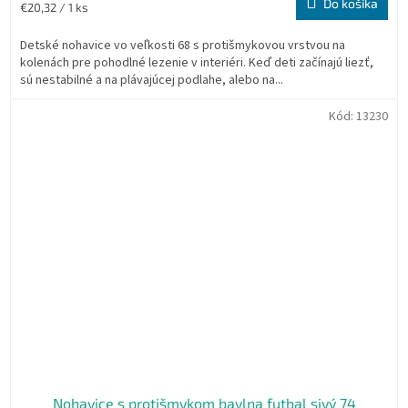
Do košíka
Jednotková
€20,32 / 1 ks
cena:
Detské nohavice vo veľkosti 68 s protišmykovou vrstvou na
kolenách pre pohodlné lezenie v interiéri. Keď deti začínajú liezť,
sú nestabilné a na plávajúcej podlahe, alebo na...
Kód:
13230
Nohavice s protišmykom bavlna futbal sivý 74