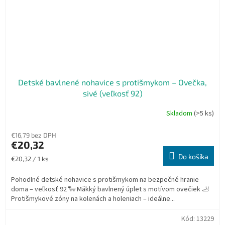
Detské bavlnené nohavice s protišmykom – Ovečka,
sivé (veľkosť 92)
Skladom
(>5 ks)
€16,79 bez DPH
€20,32
Do košíka
Jednotková
€20,32 / 1 ks
cena:
Pohodlné detské nohavice s protišmykom na bezpečné hranie
doma – veľkosť 92 🐑 Mäkký bavlnený úplet s motívom ovečiek 🦶
Protišmykové zóny na kolenách a holeniach – ideálne...
Kód:
13229