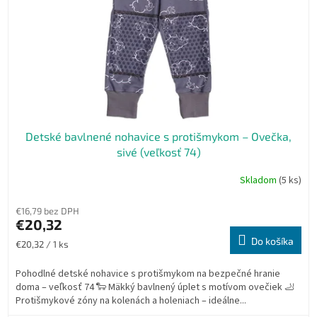
Detské bavlnené nohavice s protišmykom – Ovečka,
sivé (veľkosť 74)
Skladom
(5 ks)
€16,79 bez DPH
€20,32
Do košíka
Jednotková
€20,32 / 1 ks
cena:
Pohodlné detské nohavice s protišmykom na bezpečné hranie
doma – veľkosť 74 🐑 Mäkký bavlnený úplet s motívom ovečiek 🦶
Protišmykové zóny na kolenách a holeniach – ideálne...