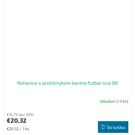
Nohavice s protišmykom bavlna futbal sivý 86
Skladom
(>5 ks)
€16,79 bez DPH
€20,32
Do košíka
Jednotková
€20,32 / 1 ks
cena: