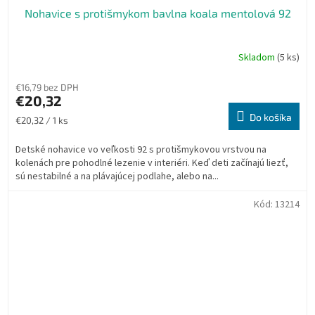
Nohavice s protišmykom bavlna koala mentolová 92
Skladom
(5 ks)
€16,79 bez DPH
€20,32
Do košíka
Jednotková
€20,32 / 1 ks
cena:
Detské nohavice vo veľkosti 92 s protišmykovou vrstvou na
kolenách pre pohodlné lezenie v interiéri. Keď deti začínajú liezť,
sú nestabilné a na plávajúcej podlahe, alebo na...
Kód:
13214