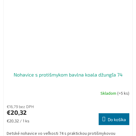
Nohavice s protišmykom bavlna koala džungľa 74
Skladom
(>5 ks)
€16,79 bez DPH
€20,32
Do košíka
Jednotková
€20,32 / 1 ks
cena:
Detské nohavice vo veľkosti 74 s praktickou protišmykovou