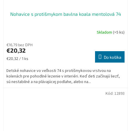
Nohavice s protišmykom bavlna koala mentolová 74
Skladom
(>5 ks)
€16,79 bez DPH
€20,32
Do košíka
Jednotková
€20,32 / 1 ks
cena:
Detské nohavice vo veľkosti 74 s protišmykovou vrstvou na
kolenách pre pohodlné lezenie v interiéri. Keď deti začínajú liezť,
sú nestabilné a na plávajúcej podlahe, alebo na...
Kód:
12893