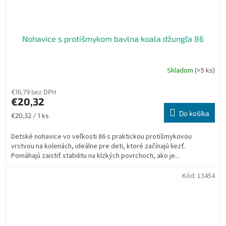
Nohavice s protišmykom bavlna koala džungľa 86
Skladom
(>5 ks)
€16,79 bez DPH
€20,32
Do košíka
Jednotková
€20,32 / 1 ks
cena:
Detské nohavice vo veľkosti 86 s praktickou protišmykovou
vrstvou na kolenách, ideálne pre deti, ktoré začínajú liezť.
Pomáhajú zaistiť stabilitu na klzkých povrchoch, ako je...
Kód:
13454