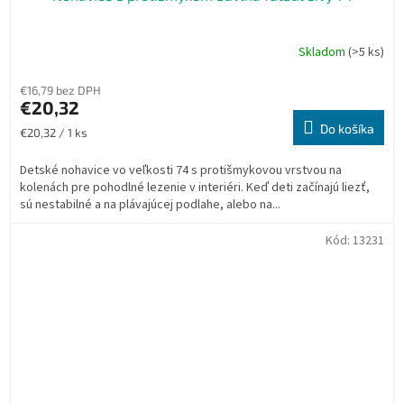
Skladom
(>5 ks)
€16,79 bez DPH
€20,32
Do košíka
Jednotková
€20,32 / 1 ks
cena:
Detské nohavice vo veľkosti 74 s protišmykovou vrstvou na
kolenách pre pohodlné lezenie v interiéri. Keď deti začínajú liezť,
sú nestabilné a na plávajúcej podlahe, alebo na...
Kód:
13231