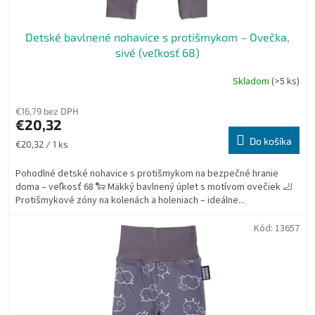
v
Detské bavlnené nohavice s protišmykom – Ovečka,
sivé (veľkosť 68)
Skladom
(>5 ks)
€16,79 bez DPH
€20,32
Do košíka
Jednotková
€20,32 / 1 ks
cena:
Pohodlné detské nohavice s protišmykom na bezpečné hranie
doma – veľkosť 68 🐑 Mäkký bavlnený úplet s motívom ovečiek 🦶
Protišmykové zóny na kolenách a holeniach – ideálne...
Kód:
13657