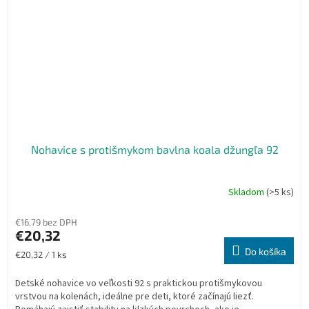
Nohavice s protišmykom bavlna koala džungľa 92
Skladom
(>5 ks)
€16,79 bez DPH
€20,32
Do košíka
Jednotková
€20,32 / 1 ks
cena:
Detské nohavice vo veľkosti 92 s praktickou protišmykovou
vrstvou na kolenách, ideálne pre deti, ktoré začínajú liezť.