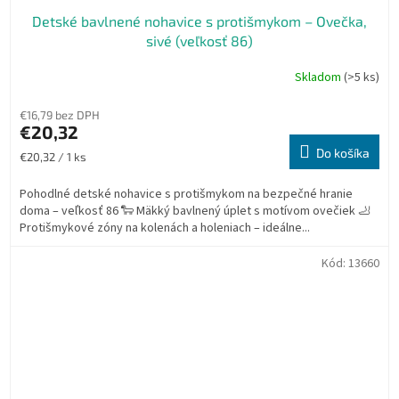
Detské bavlnené nohavice s protišmykom – Ovečka,
sivé (veľkosť 86)
Skladom
(>5 ks)
€16,79 bez DPH
€20,32
Do košíka
Jednotková
€20,32 / 1 ks
cena:
Pohodlné detské nohavice s protišmykom na bezpečné hranie
doma – veľkosť 86 🐑 Mäkký bavlnený úplet s motívom ovečiek 🦶
Protišmykové zóny na kolenách a holeniach – ideálne...
Kód:
13660