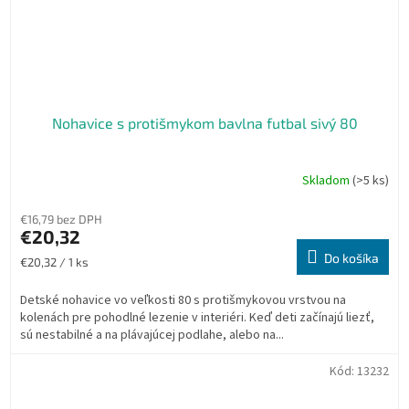
Nohavice s protišmykom bavlna futbal sivý 80
Skladom
(>5 ks)
€16,79 bez DPH
€20,32
Do košíka
Jednotková
€20,32 / 1 ks
cena:
Detské nohavice vo veľkosti 80 s protišmykovou vrstvou na
kolenách pre pohodlné lezenie v interiéri. Keď deti začínajú liezť,
sú nestabilné a na plávajúcej podlahe, alebo na...
Kód:
13232