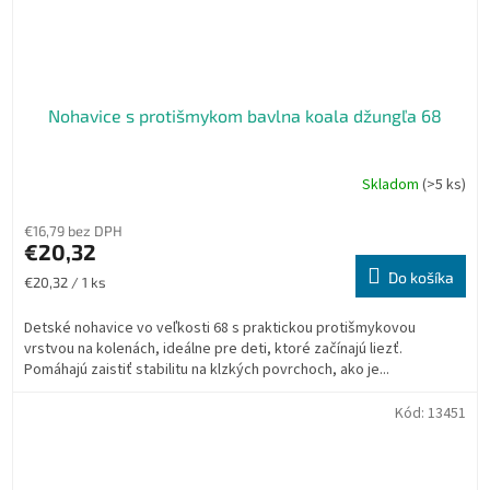
Nohavice s protišmykom bavlna koala džungľa 68
Skladom
(>5 ks)
€16,79 bez DPH
€20,32
Do košíka
Jednotková
€20,32 / 1 ks
cena:
Detské nohavice vo veľkosti 68 s praktickou protišmykovou
vrstvou na kolenách, ideálne pre deti, ktoré začínajú liezť.
Pomáhajú zaistiť stabilitu na klzkých povrchoch, ako je...
Kód:
13451