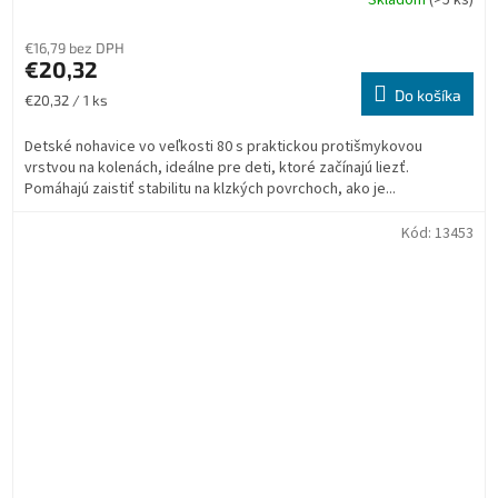
Skladom
(>5 ks)
€16,79 bez DPH
€20,32
Do košíka
Jednotková
€20,32 / 1 ks
cena:
Detské nohavice vo veľkosti 80 s praktickou protišmykovou
vrstvou na kolenách, ideálne pre deti, ktoré začínajú liezť.
Pomáhajú zaistiť stabilitu na klzkých povrchoch, ako je...
Kód:
13453