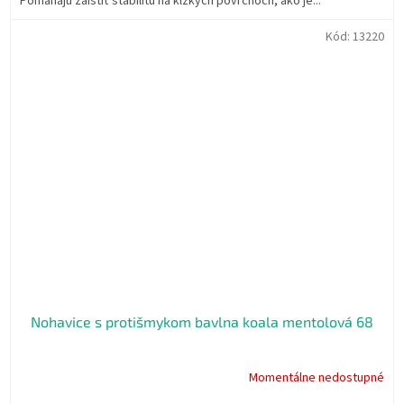
Pomáhajú zaistiť stabilitu na klzkých povrchoch, ako je...
Kód:
13220
Nohavice s protišmykom bavlna koala mentolová 68
Momentálne nedostupné