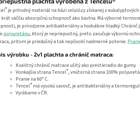
riepustná plachta vyrobená z Tencelu®
®
cel
je prírodný materiál na bázi celulózy získanej z eukalyptových
 krát väčšiu absorpčnú schopnosť ako bavlna. Má výborné termor
pnosti, je prirodzene antibakteriálny a hodvábne hladký. Chránič j
0%
polyuretánu
, ktorý je nepriepustný, preto zaručuje výbornú och
aca, pritom je priedušný a tak nepôsobí nadmerné potenie.
Prani
is výrobku - 2v1 plachta a chránič matraca:
Kvalitný chránič matrace ušitý ako prestieradlo do gumy.
®
Vonkajšia strana Tencel
, vnútorná strana 100% polyuretá
Pranie na 60° C.
®
Tencel
má vysokú savosť, je antibakteriálny a termoregul
Vyrábame v ČR.