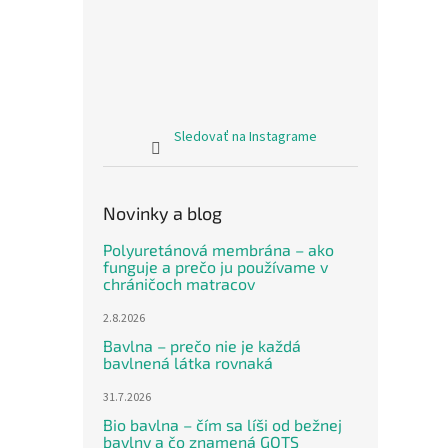
Sledovať na Instagrame
Novinky a blog
Polyuretánová membrána – ako
funguje a prečo ju používame v
chráničoch matracov
2.8.2026
Bavlna – prečo nie je každá
bavlnená látka rovnaká
31.7.2026
Bio bavlna – čím sa líši od bežnej
bavlny a čo znamená GOTS