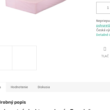
Nepriepu
polyuret
Česká vý
Detailné 
TLAČ
s
Hodnotenie
Diskusia
robný popis