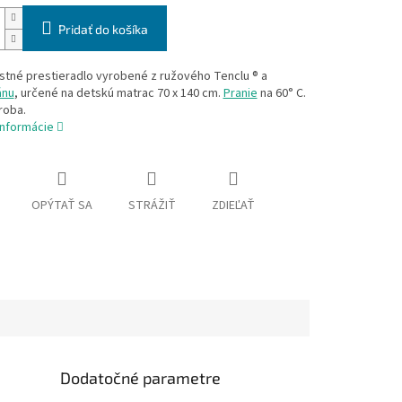
Pridať do košíka
stné prestieradlo vyrobené z ružového Tenclu ® a
ánu
, určené na detskú matrac 70 x 140 cm.
Pranie
na 60° C.
roba.
informácie
OPÝTAŤ SA
STRÁŽIŤ
ZDIEĽAŤ
Dodatočné parametre