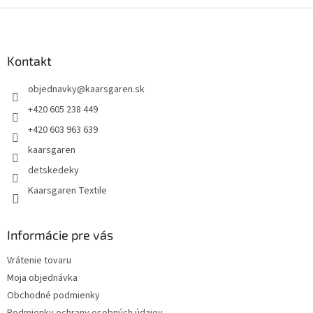
Z
á
p
ä
Kontakt
t
objednavky
@
kaarsgaren.sk
i
e
+420 605 238 449
+420 603 963 639
kaarsgaren
detskedeky
Kaarsgaren Textile
Informácie pre vás
Vrátenie tovaru
Moja objednávka
Obchodné podmienky