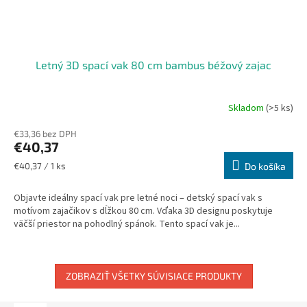
Letný 3D spací vak 80 cm bambus béžový zajac
Skladom
(>5 ks)
€33,36 bez DPH
€40,37
Jednotková
€40,37 / 1 ks
Do košíka
cena:
Objavte ideálny spací vak pre letné noci – detský spací vak s
motívom zajačikov s dĺžkou 80 cm. Vďaka 3D designu poskytuje
väčší priestor na pohodlný spánok. Tento spací vak je...
ZOBRAZIŤ VŠETKY SÚVISIACE PRODUKTY