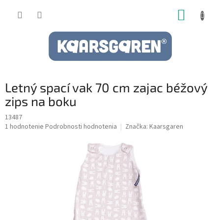
Prejsť
NÁKUP
na
obsah
KOŠÍK
Letný spací vak 70 cm zajac béžový
zips na boku
13487
Priemerné
1 hodnotenie
Podrobnosti hodnotenia
Značka:
Kaarsgaren
hodnotenie
produktu
je
5,0
z
5
hviezdičiek.