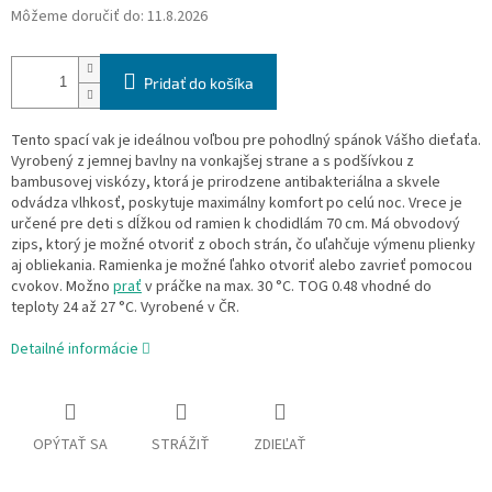
Môžeme doručiť do:
11.8.2026
Pridať do košíka
Tento spací vak je ideálnou voľbou pre pohodlný spánok Vášho dieťaťa.
Vyrobený z jemnej bavlny na vonkajšej strane a s podšívkou z
bambusovej viskózy, ktorá je prirodzene antibakteriálna a skvele
odvádza vlhkosť, poskytuje maximálny komfort po celú noc. Vrece je
určené pre deti s dĺžkou od ramien k chodidlám 70 cm. Má obvodový
zips, ktorý je možné otvoriť z oboch strán, čo uľahčuje výmenu plienky
aj obliekania. Ramienka je možné ľahko otvoriť alebo zavrieť pomocou
cvokov. Možno
prať
v práčke na max. 30 °C. TOG 0.48 vhodné do
teploty 24 až 27 °C. Vyrobené v ČR.
Detailné informácie
OPÝTAŤ SA
STRÁŽIŤ
ZDIEĽAŤ