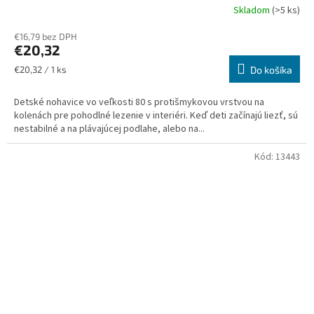
Skladom
(>5 ks)
€16,79 bez DPH
€20,32
Jednotková
€20,32 / 1 ks
Do košíka
cena:
Detské nohavice vo veľkosti 80 s protišmykovou vrstvou na
kolenách pre pohodlné lezenie v interiéri. Keď deti začínajú liezť, sú
nestabilné a na plávajúcej podlahe, alebo na...
Kód:
13443