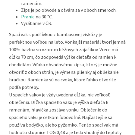
ramenám.
Zips je po obvode a otvára sa v oboch smeroch.
Pranie
na 30 °C.
Vyrábame v ČR.
Spací vak s podšívkou z bambusovej viskózy je
perfektnou voľbou na leto. Vonkajší materiál tvorí jemná
100% bavlna so vzorom béžovych zajačikov. Vrece má
dĺžku 70 cm, čo zodpovedá výške dieťaťa od ramien k
chodidlám. Vďaka obvodovému zipsu, ktorý je možné
otvoriť z oboch strán, je výmena plienky aj obliekanie
hračkou. Ramienka sú na cvoky, ktoré ľahko otvoríte
podľa potreby.
U spacích vakov je vždy uvedená dĺžka, nie veľkosť
oblečenia. Dĺžka spacieho vaku je výška dieťaťa k
ramenám, hlavička zostáva vonku. Oblečenie do
spacieho vaku je celkom ľubovoľné. Najčastejšie sa
používa bodýčko, alebo pyžamko. Tento spací vak má
hodnotu stupnice TOG 0,48 a je teda vhodný do teploty