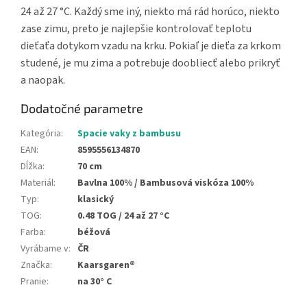
24 až 27 °C. Každý sme iný, niekto má rád horúco, niekto
zase zimu, preto je najlepšie kontrolovať teplotu
dieťaťa dotykom vzadu na krku. Pokiaľ je dieťa za krkom
studené, je mu zima a potrebuje doobliecť alebo prikryť
a naopak.
Dodatočné parametre
Kategória
:
Spacie vaky z bambusu
EAN
:
8595556134870
Dĺžka
:
70 cm
Materiál
:
Bavlna 100% / Bambusová viskóza 100%
Typ
:
klasický
TOG
:
0.48 TOG / 24 až 27 °C
Farba
:
béžová
Vyrábame v
:
ČR
Značka
:
Kaarsgaren®
Pranie
:
na 30° C