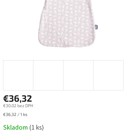
€36,32
€30,02 bez DPH
Jednotková
€36,32 / 1 ks
cena:
Skladom
(1 ks)