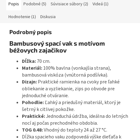
Popis
Podobné (5)
Súvisiace súbory (2)
Videá (1)
Hodnotenie (1)
Diskusia
Podrobný popis
Bambusový spací vak s motívom
béžovych zajačikov
Dĺžka:
70 cm.
Materiál:
100% bavlna (vonkajšia strana),
bambusová viskóza (vnútorná podšívka).
Dizajn:
Praktické ramienka na cvoky pre ľahké
obliekanie a vyzliekanie, zips po obvode pre
jednoduché otváranie.
Pohodlie:
Ľahký a priedušný materiál, ktorý je
šetrný k citlivej pokožke.
Praktické:
Jednoduchá údržba, ideálna do letných
nocí aj počas prechodného obdobia.
TOG 0.48:
Vhodný do teploty 24 až 27 °C.
Dĺžka spacieho vaku zodpovedá výške dieťaťa k