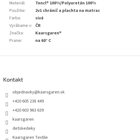
Materiál
:
Tencl® 100%/Polyuretán 100%
Použitie
:
2v1 chránič a plachta na matrac
Farba
:
sivá
Vyrábame v
:
ČR
Značka
:
Kaarsgaren®
Pranie
:
na 60° C
Z
á
p
ä
Kontakt
t
objednavky
@
kaarsgaren.sk
i
e
+420 605 238 449
+420 603 963 639
kaarsgaren
detskedeky
Kaarsgaren Textile