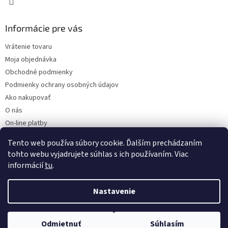
Informácie pre vás
Vrátenie tovaru
Moja objednávka
Obchodné podmienky
Podmienky ochrany osobných údajov
Ako nakupovať
O nás
On-line platby
Doklady k stiahnutiu
Tento web používa súbory cookie. Ďalším prechádzaním
Čo dať do kočíka v zime?
tohto webu vyjadrujete súhlas s ich používaním. Viac
informácií
tu
.
Nastavenie
Vytvoril Shoptet
Odmietnuť
Súhlasím
Copyright 2026
Kaarsgaren.sk
. Všetky práva vyhradené.