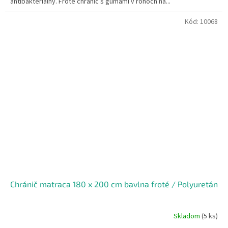
antibakteriálny. Froté chránič s gumami v rohoch na...
Kód:
10068
Chránič matraca 180 x 200 cm bavlna froté / Polyuretán
Skladom
(5 ks)