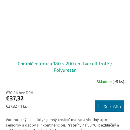
Chránič matraca 180 x 200 cm Lyocell froté /
Polyuretán
Skladom
(>5 ks)
€30,84 bez DPH
€37,32
Jednotková
€37,32 / 1 ks
Do košíka
cena:
Vodeodolný a na dotyk jemný chránič matraca vhodný aj pre
seniorov a osoby s inkontinenciou. Prateľný na 90 °C, bezhlučný a