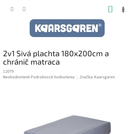
Prejsť
NÁKUP
na
obsah
KOŠÍK
2v1 Sivá plachta 180x200cm a
chránič matraca
12079
Priemerné
Neohodnotené
Podrobnosti hodnotenia
Značka:
Kaarsgaren
hodnotenie
produktu
je
0,0
z
5
hviezdičiek.