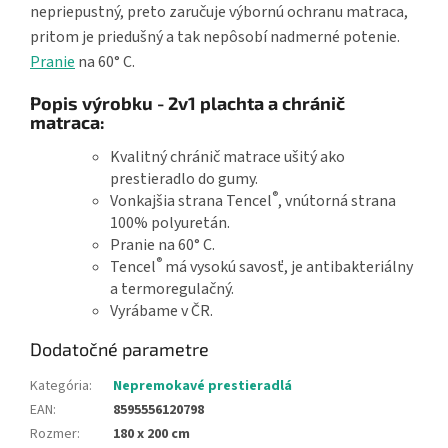
nepriepustný, preto zaručuje výbornú ochranu matraca,
pritom je priedušný a tak nepôsobí nadmerné potenie.
Pranie
na 60° C.
Popis výrobku - 2v1 plachta a chránič
matraca:
Kvalitný chránič matrace ušitý ako
prestieradlo do gumy.
®
Vonkajšia strana Tencel
, vnútorná strana
100% polyuretán.
Pranie na 60° C.
®
Tencel
má vysokú savosť, je antibakteriálny
a termoregulačný.
Vyrábame v ČR.
Dodatočné parametre
Kategória
:
Nepremokavé prestieradlá
EAN
:
8595556120798
Rozmer
:
180 x 200 cm