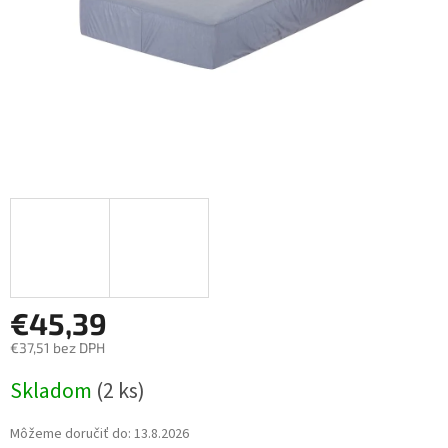
€45,39
€37,51 bez DPH
Jednotková
Skladom
(2 ks)
cena:
Môžeme doručiť do:
13.8.2026