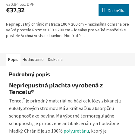
€30,84 bez DPH
€37,32
Do košíka
Nepriepustný chránič matraca 180 × 200 cm – maximálna ochrana pre
veľké postele Rozmer 180 × 200 cm – ideálny pre veľké manželské
postele Vrchná vrstva z bavlneného froté –...
Popis
Hodnotenie
Diskusia
Podrobný popis
Nepriepustná plachta vyrobená z
Tencelu®
®
Tencel
je prírodný materiál na bázi celulózy získanej z
eukalyptových stromov. Má 3 krát väčšiu absorpčnú
schopnosť ako bavlna. Má výborné termoregulačné
schopnosti, je prirodzene antibakteriálny a hodvábne
hladký. Chránič je zo 100%
polyuretánu
, ktorý je