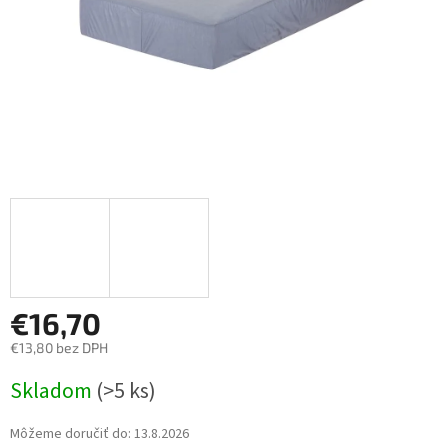
€16,70
€13,80 bez DPH
Jednotková
Skladom
(>5 ks)
cena:
Môžeme doručiť do:
13.8.2026