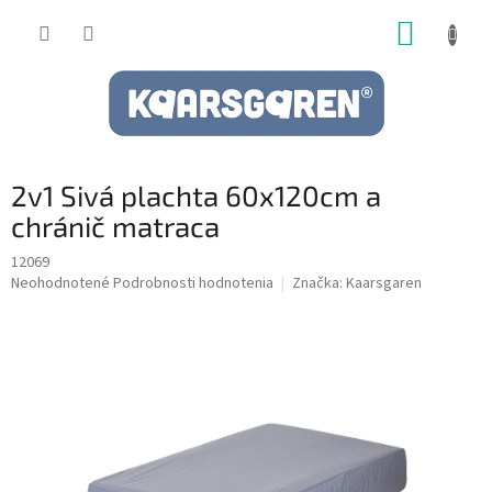
Prejsť
NÁKUP
na
obsah
KOŠÍK
2v1 Sivá plachta 60x120cm a
chránič matraca
12069
Priemerné
Neohodnotené
Podrobnosti hodnotenia
Značka:
Kaarsgaren
hodnotenie
produktu
je
0,0
z
5
hviezdičiek.