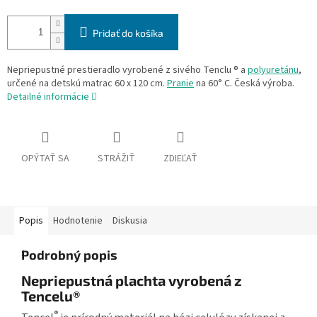
Pridať do košíka
Nepriepustné prestieradlo vyrobené z sivého Tenclu ® a
polyuretánu
,
určené na detskú matrac 60 x 120 cm.
Pranie
na 60° C. Česká výroba.
Detailné informácie
OPÝTAŤ SA
STRÁŽIŤ
ZDIEĽAŤ
Popis
Hodnotenie
Diskusia
Podrobný popis
Nepriepustná plachta vyrobená z
Tencelu®
®