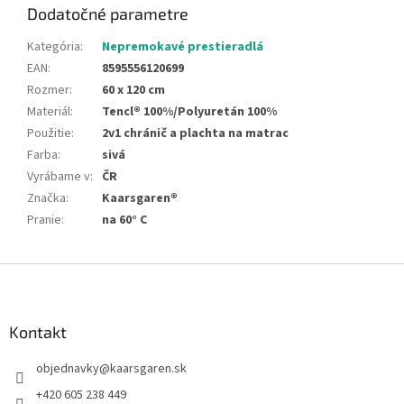
Dodatočné parametre
Kategória
:
Nepremokavé prestieradlá
EAN
:
8595556120699
Rozmer
:
60 x 120 cm
Materiál
:
Tencl® 100%/Polyuretán 100%
Použitie
:
2v1 chránič a plachta na matrac
Farba
:
sivá
Vyrábame v
:
ČR
Značka
:
Kaarsgaren®
Pranie
:
na 60° C
Z
á
p
ä
Kontakt
t
objednavky
@
kaarsgaren.sk
i
e
+420 605 238 449