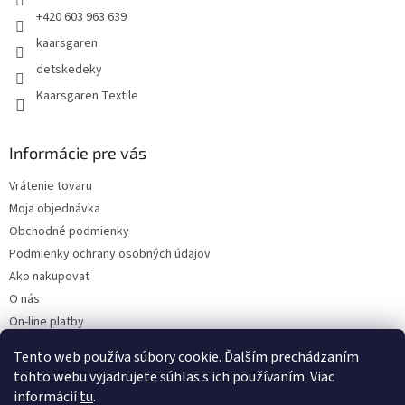
+420 603 963 639
kaarsgaren
detskedeky
Kaarsgaren Textile
Informácie pre vás
Vrátenie tovaru
Moja objednávka
Obchodné podmienky
Podmienky ochrany osobných údajov
Ako nakupovať
O nás
On-line platby
Doklady k stiahnutiu
Tento web používa súbory cookie. Ďalším prechádzaním
Čo dať do kočíka v zime?
tohto webu vyjadrujete súhlas s ich používaním. Viac
informácií
tu
.