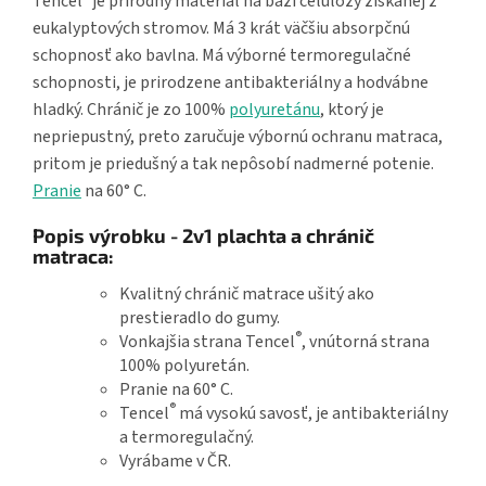
Tencel
je prírodný materiál na bázi celulózy získanej z
eukalyptových stromov. Má 3 krát väčšiu absorpčnú
schopnosť ako bavlna. Má výborné termoregulačné
schopnosti, je prirodzene antibakteriálny a hodvábne
hladký. Chránič je zo 100%
polyuretánu
, ktorý je
nepriepustný, preto zaručuje výbornú ochranu matraca,
pritom je priedušný a tak nepôsobí nadmerné potenie.
Pranie
na 60° C.
Popis výrobku - 2v1 plachta a chránič
matraca:
Kvalitný chránič matrace ušitý ako
prestieradlo do gumy.
®
Vonkajšia strana Tencel
, vnútorná strana
100% polyuretán.
Pranie na 60° C.
®
Tencel
má vysokú savosť, je antibakteriálny
a termoregulačný.
Vyrábame v ČR.