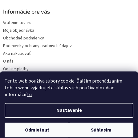
Informácie pre vás
Vrátenie tovaru
Moja objednávka
Obchodné podmienky
Podmienky ochrany osobných údajov
Ako nakupovať
O nás
On-line platby
Doklady k stiahnutiu
Tento web používa súbory cookie. Ďalším prechádzaním
Čo dať do kočíka v zime?
tohto webu vyjadrujete súhlas s ich používaním. Viac
informácií
tu
.
Nastavenie
Vytvoril Shoptet
Odmietnuť
Súhlasím
Copyright 2026
Kaarsgaren.sk
. Všetky práva vyhradené.