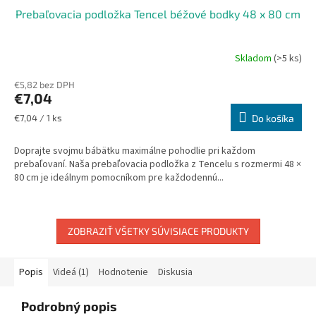
Prebaľovacia podložka Tencel béžové bodky 48 x 80 cm
Skladom
(>5 ks)
€5,82 bez DPH
€7,04
Jednotková
€7,04 / 1 ks
Do košíka
cena:
Doprajte svojmu bábätku maximálne pohodlie pri každom
prebaľovaní. Naša prebaľovacia podložka z Tencelu s rozmermi 48 ×
80 cm je ideálnym pomocníkom pre každodennú...
ZOBRAZIŤ VŠETKY SÚVISIACE PRODUKTY
Popis
Videá (1)
Hodnotenie
Diskusia
Podrobný popis