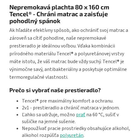
Nepremokavá plachta 80 x 160 cm
Tencel® - Chráni matrac a zaisťuje
pohodlný spánok
Ak hľadáte efektívny spôsob, ako ochrániť svoj matrac a
zároveň sa cítiť pohodlne, naše nepremokavé
prestieradlo je ideálnou voľbou. Vďaka kombinácii
prírodného materiálu Tencel® a polyuretánovej vrstvy
máte istotu, že váš matrac bude vždy suchý. Tencel® je
výnimočne savý, antibakteriálny a poskytuje optimálne
termoregulačné vlastnosti.
Prečo si vybrať naše prestieradlo?
Tencel® pre maximálny komfort a ochranu.
2v1 - prestieradlo a chránič matraca v jednom.
Ľahko sa udržuje, možno
prať
na 60 °C, sušiť v
sušičke na jemné sušenie.
Nepoužívať pracie prostriedky obsahujúce alkohol,
alkohol rozpúšťa
polyuretán
.