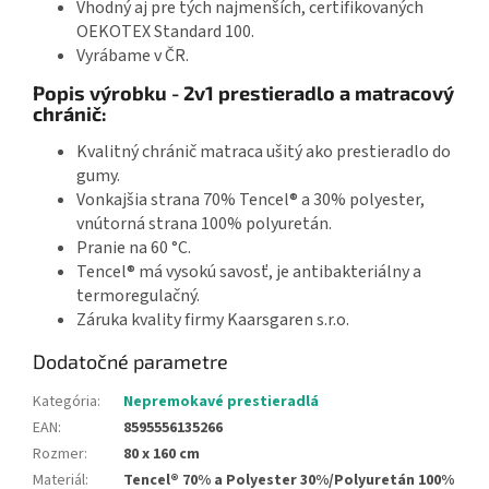
Vhodný aj pre tých najmenších, certifikovaných
OEKOTEX Standard 100.
Vyrábame v ČR.
Popis výrobku - 2v1 prestieradlo a matracový
chránič:
Kvalitný chránič matraca ušitý ako prestieradlo do
gumy.
Vonkajšia strana 70% Tencel® a 30% polyester,
vnútorná strana 100% polyuretán.
Pranie na 60 °C.
Tencel® má vysokú savosť, je antibakteriálny a
termoregulačný.
Záruka kvality firmy Kaarsgaren s.r.o.
Dodatočné parametre
Kategória
:
Nepremokavé prestieradlá
EAN
:
8595556135266
Rozmer
:
80 x 160 cm
Materiál
:
Tencel® 70% a Polyester 30%/Polyuretán 100%