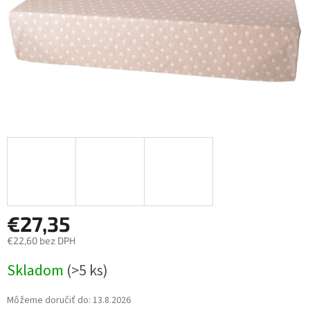
€27,35
€22,60 bez DPH
Jednotková
Skladom
(>5 ks)
cena:
Môžeme doručiť do:
13.8.2026