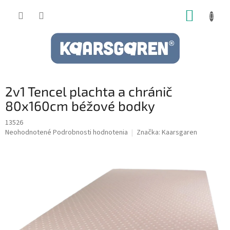
Prejsť
NÁKUP
na
obsah
KOŠÍK
2v1 Tencel plachta a chránič
80x160cm béžové bodky
13526
Priemerné
Neohodnotené
Podrobnosti hodnotenia
Značka:
Kaarsgaren
hodnotenie
produktu
je
0,0
z
5
hviezdičiek.