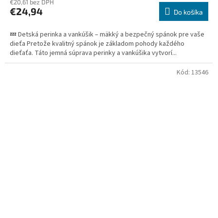
€20,61 bez DPH
€24,94
Do košíka
💤 Detská perinka a vankúšik – mäkký a bezpečný spánok pre vaše
dieťa Pretože kvalitný spánok je základom pohody každého
dieťaťa. Táto jemná súprava perinky a vankúšika vytvorí...
Kód:
13546