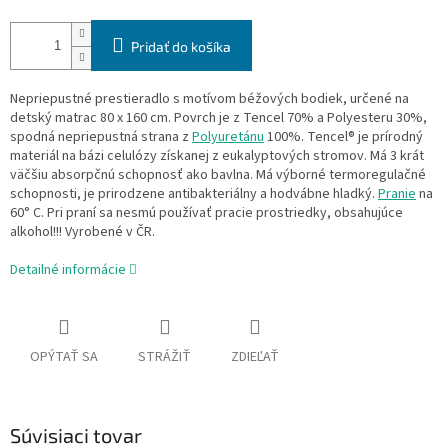
Pridať do košíka
Nepriepustné prestieradlo s motívom béžových bodiek, určené na
detský matrac 80 x 160 cm. Povrch je z Tencel 70% a Polyesteru 30%,
spodná nepriepustná strana z
Polyuretánu
100%. Tencel® je prírodný
materiál na bázi celulózy získanej z eukalyptových stromov. Má 3 krát
väčšiu absorpčnú schopnosť ako bavlna. Má výborné termoregulačné
schopnosti, je prirodzene antibakteriálny a hodvábne hladký.
Pranie
na
60° C. Pri praní sa nesmú používať pracie prostriedky, obsahujúce
alkohol!!! Vyrobené v ČR.
Detailné informácie
OPÝTAŤ SA
STRÁŽIŤ
ZDIEĽAŤ
Súvisiaci tovar