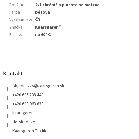
Použitie
:
2v1 chránič a plachta na matrac
Farba
:
béžová
Vyrábame v
:
ČR
Značka
:
Kaarsgaren®
Pranie
:
na 60° C
Z
á
p
ä
Kontakt
t
objednavky
@
kaarsgaren.sk
i
e
+420 605 238 449
+420 603 963 639
kaarsgaren
detskedeky
Kaarsgaren Textile