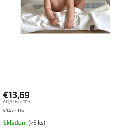
€13,69
€11,31 bez DPH
Jednotková
€4,56 / 1 ks
cena:
Skladom
(>5 ks)