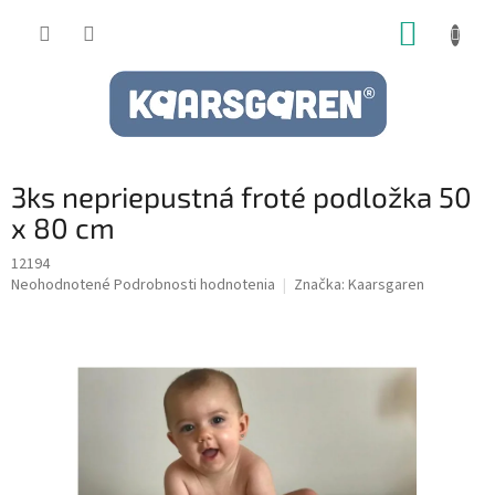
Prejsť
NÁKUP
na
obsah
KOŠÍK
3ks nepriepustná froté podložka 50
x 80 cm
12194
Priemerné
Neohodnotené
Podrobnosti hodnotenia
Značka:
Kaarsgaren
hodnotenie
produktu
je
0,0
z
5
hviezdičiek.