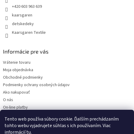
+420 603 963 639
kaarsgaren
detskedeky
Kaarsgaren Textile
Informácie pre vás
Vrátenie tovaru
Moja objednávka
Obchodné podmienky
Podmienky ochrany osobných údajov
Ako nakupovať
O nás
On-line platby
Doklady k stiahnutiu
Tento web používa súbory cookie. Ďalším prechádzaním
Čo dať do kočíka v zime?
tohto webu vyjadrujete súhlas s ich používaním. Viac
informácií
tu
.