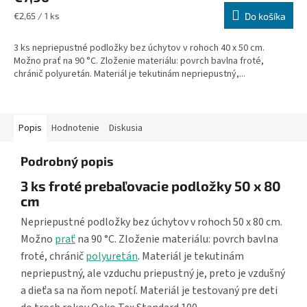
Jednotková
€2,65 / 1 ks
Do košíka
cena:
3 ks nepriepustné podložky bez úchytov v rohoch 40 x 50 cm.
Možno prať na 90 °C. Zloženie materiálu: povrch bavlna froté,
chránič polyuretán. Materiál je tekutinám nepriepustný,...
Popis
Hodnotenie
Diskusia
Podrobný popis
3 ks froté prebaľovacie podložky 50 x 80
cm
Nepriepustné podložky bez úchytov v rohoch 50 x 80 cm.
Možno
prať
na 90 °C. Zloženie materiálu: povrch bavlna
froté, chránič
polyuretán
. Materiál je tekutinám
nepriepustný, ale vzduchu priepustný je, preto je vzdušný
a dieťa sa na ňom nepotí. Materiál je testovaný pre deti