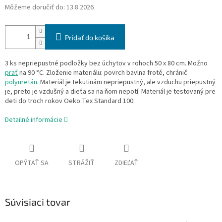
Môžeme doručiť do:
13.8.2026
Pridať do košíka
3 ks nepriepustné podložky bez úchytov v rohoch 50 x 80 cm. Možno
prať
na 90 °C. Zloženie materiálu: povrch bavlna froté, chránič
polyuretán
. Materiál je tekutinám nepriepustný, ale vzduchu priepustný
je, preto je vzdušný a dieťa sa na ňom nepotí. Materiál je testovaný pre
deti do troch rokov Oeko Tex Standard 100.
Detailné informácie
OPÝTAŤ SA
STRÁŽIŤ
ZDIEĽAŤ
Súvisiaci tovar