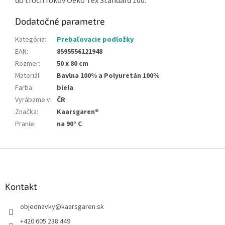
do troch rokov Oeko Tex Standard 100.
Dodatočné parametre
Kategória
:
Prebaľovacie podložky
EAN
:
8595556121948
Rozmer
:
50 x 80 cm
Materiál
:
Bavlna 100% a Polyuretán 100%
Farba
:
biela
Vyrábame v
:
ČR
Značka
:
Kaarsgaren®
Pranie
:
na 90° C
Z
á
p
ä
Kontakt
t
objednavky
@
kaarsgaren.sk
i
e
+420 605 238 449