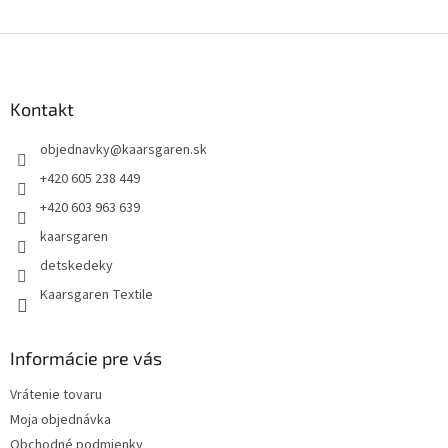
Z
á
p
ä
Kontakt
t
objednavky
@
kaarsgaren.sk
i
e
+420 605 238 449
+420 603 963 639
kaarsgaren
detskedeky
Kaarsgaren Textile
Informácie pre vás
Vrátenie tovaru
Moja objednávka
Obchodné podmienky