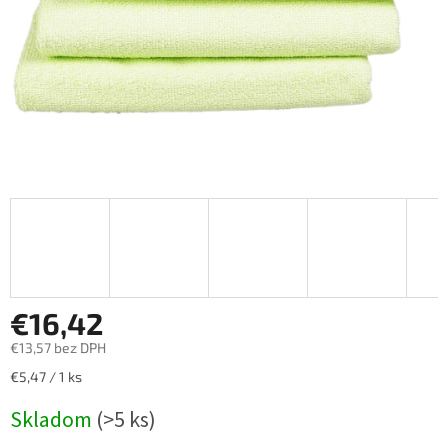
€16,42
€13,57 bez DPH
Jednotková
€5,47 / 1 ks
cena:
Skladom
(>5 ks)