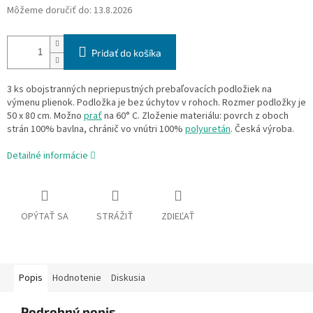
Môžeme doručiť do:
13.8.2026
Pridať do košíka
3 ks obojstranných nepriepustných prebaľovacích podložiek na
výmenu plienok. Podložka je bez úchytov v rohoch. Rozmer podložky je
50 x 80 cm. Možno
prať
na 60° C. Zloženie materiálu: povrch z oboch
strán 100% bavlna, chránič vo vnútri 100%
polyuretán
. Česká výroba.
Detailné informácie
OPÝTAŤ SA
STRÁŽIŤ
ZDIEĽAŤ
Popis
Hodnotenie
Diskusia
Podrobný popis