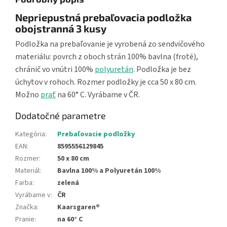
Nepriepustná prebaľovacia podložka
obojstranná 3 kusy
Podložka na prebaľovanie je vyrobená zo sendvičového
materiálu: povrch z oboch strán 100% bavlna (froté),
chránič vo vnútri 100%
polyuretán
. Podložka je bez
úchytov v rohoch. Rozmer podložky je cca 50 x 80 cm.
Možno
prať
na 60° C. Vyrábame v ČR.
Dodatočné parametre
Kategória
:
Prebaľovacie podložky
EAN
:
8595556129845
Rozmer
:
50 x 80 cm
Materiál
:
Bavlna 100% a Polyuretán 100%
Farba
:
zelená
Vyrábame v
:
ČR
Značka
:
Kaarsgaren®
Pranie
:
na 60° C