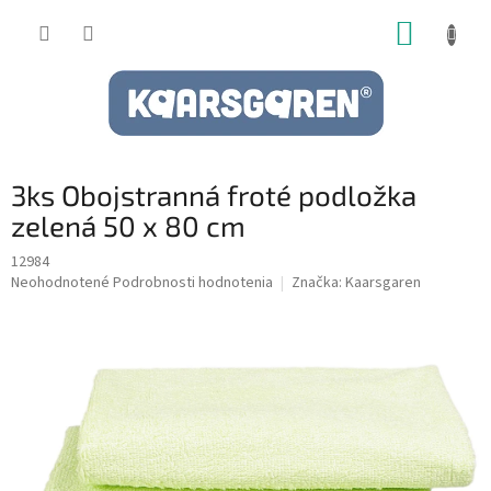
Prejsť
NÁKUP
na
obsah
KOŠÍK
3ks Obojstranná froté podložka
zelená 50 x 80 cm
12984
Priemerné
Neohodnotené
Podrobnosti hodnotenia
Značka:
Kaarsgaren
hodnotenie
produktu
je
0,0
z
5
hviezdičiek.