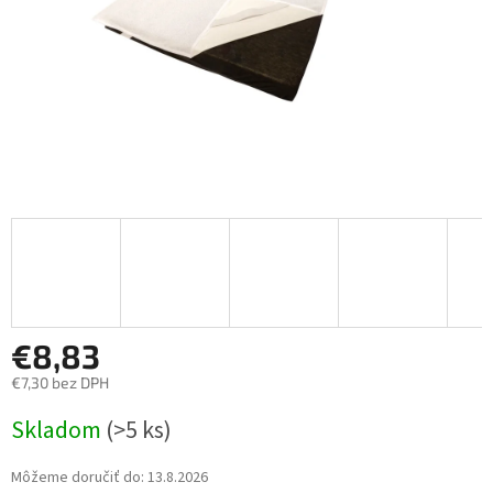
€8,83
€7,30 bez DPH
Jednotková
Skladom
(>5 ks)
cena:
Môžeme doručiť do:
13.8.2026