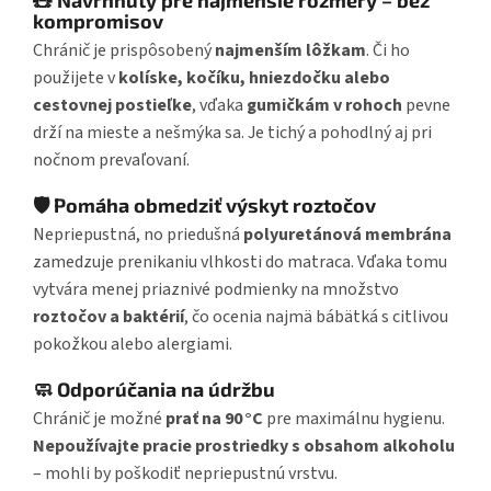
kompromisov
Chránič je prispôsobený
najmenším lôžkam
. Či ho
použijete v
kolíske, kočíku, hniezdočku alebo
cestovnej postieľke
, vďaka
gumičkám v rohoch
pevne
drží na mieste a nešmýka sa. Je tichý a pohodlný aj pri
nočnom prevaľovaní.
🛡️ Pomáha obmedziť výskyt roztočov
Nepriepustná, no priedušná
polyuretánová membrána
zamedzuje prenikaniu vlhkosti do matraca. Vďaka tomu
vytvára menej priaznivé podmienky na množstvo
roztočov a baktérií
, čo ocenia najmä bábätká s citlivou
pokožkou alebo alergiami.
🧼 Odporúčania na údržbu
Chránič je možné
prať na 90 °C
pre maximálnu hygienu.
Nepoužívajte pracie prostriedky s obsahom alkoholu
– mohli by poškodiť nepriepustnú vrstvu.