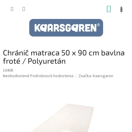
Prejsť
NÁKUP
na
obsah
KOŠÍK
Chránič matraca 50 x 90 cm bavlna
froté / Polyuretán
10408
Priemerné
Neohodnotené
Podrobnosti hodnotenia
Značka:
Kaarsgaren
hodnotenie
produktu
je
0,0
z
5
hviezdičiek.