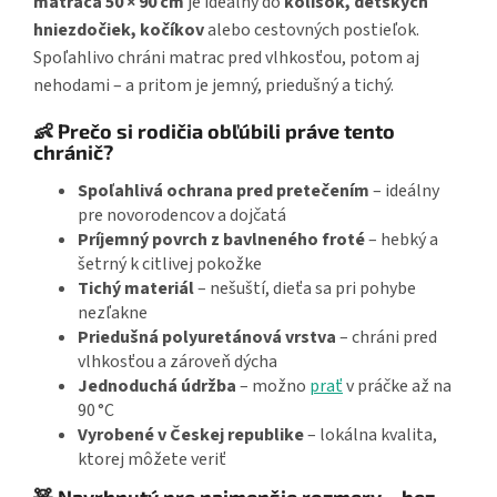
matraca 50 × 90 cm
je ideálny do
kolísok, detských
hniezdočiek, kočíkov
alebo cestovných postieľok.
Spoľahlivo chráni matrac pred vlhkosťou, potom aj
nehodami – a pritom je jemný, priedušný a tichý.
👶 Prečo si rodičia obľúbili práve tento
chránič?
Spoľahlivá ochrana pred pretečením
– ideálny
pre novorodencov a dojčatá
Príjemný povrch z bavlneného froté
– hebký a
šetrný k citlivej pokožke
Tichý materiál
– nešuští, dieťa sa pri pohybe
nezľakne
Priedušná polyuretánová vrstva
– chráni pred
vlhkosťou a zároveň dýcha
Jednoduchá údržba
– možno
prať
v práčke až na
90 °C
Vyrobené v Českej republike
– lokálna kvalita,
ktorej môžete veriť
🧸 Navrhnutý pre najmenšie rozmery – bez