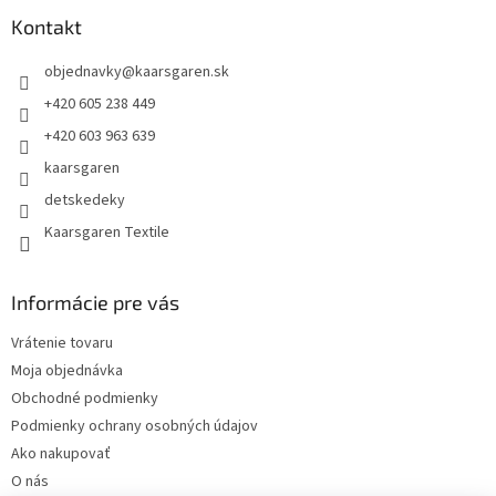
p
ä
Kontakt
t
objednavky
@
kaarsgaren.sk
i
e
+420 605 238 449
+420 603 963 639
kaarsgaren
detskedeky
Kaarsgaren Textile
Informácie pre vás
Vrátenie tovaru
Moja objednávka
Obchodné podmienky
Podmienky ochrany osobných údajov
Ako nakupovať
O nás