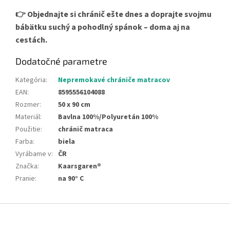
👉 Objednajte si chránič ešte dnes a doprajte svojmu
bábätku suchý a pohodlný spánok – doma aj na
cestách.
Dodatočné parametre
Kategória
:
Nepremokavé chrániče matracov
EAN
:
8595556104088
Rozmer
:
50 x 90 cm
Materiál
:
Bavlna 100%/Polyuretán 100%
Použitie
:
chránič matraca
Farba
:
biela
Vyrábame v
:
ČR
Značka
:
Kaarsgaren®
Pranie
:
na 90° C
Z
á