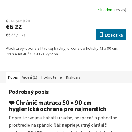
Skladom
(>5 ks)
€5,14 bez DPH
€6,22
Jednotková
€6,22 / 1 ks
Do košíka
cena:
Plachta vyrobená z hladkej bavlny, určená do kolísky 41 x 90 cm.
Pranie na 40 °C. Česká výroba.
Popis
Videá (1)
Hodnotenie
Diskusia
Podrobný popis
❤️ Chránič matraca 50 × 90 cm –
hygienická ochrana pre najmenších
Doprajte svojmu bábätku suché, bezpečné a pohodlné
prostredie na spánok. Náš
nepriepustný chránič