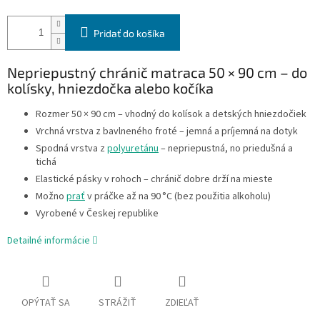
Pridať do košíka
Nepriepustný chránič matraca 50 × 90 cm – do
kolísky, hniezdočka alebo kočíka
Rozmer 50 × 90 cm – vhodný do kolísok a detských hniezdočiek
Vrchná vrstva z bavlneného froté – jemná a príjemná na dotyk
Spodná vrstva z
polyuretánu
– nepriepustná, no priedušná a
tichá
Elastické pásky v rohoch – chránič dobre drží na mieste
Možno
prať
v práčke až na 90 °C (bez použitia alkoholu)
Vyrobené v Českej republike
Detailné informácie
OPÝTAŤ SA
STRÁŽIŤ
ZDIEĽAŤ