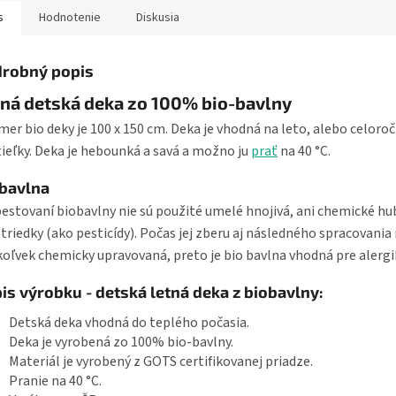
s
Hodnotenie
Diskusia
robný popis
ná detská deka zo 100% bio-bavlny
er bio deky je 100 x 150 cm. Deka je vhodná na leto, alebo celoro
ieľky. Deka je hebounká a savá a možno ju
prať
na 40 °C.
bavlna
pestovaní biobavlny nie sú použité umelé hnojivá, ani chemické hu
triedky (ako pesticídy). Počas jej zberu aj následného spracovania 
oľvek chemicky upravovaná, preto je bio bavlna vhodná pre alergi
is výrobku - detská letná deka z biobavlny:
Detská deka vhodná do teplého počasia.
Deka je vyrobená zo 100% bio-bavlny.
Materiál je vyrobený z GOTS certifikovanej priadze.
Pranie na 40 °C.