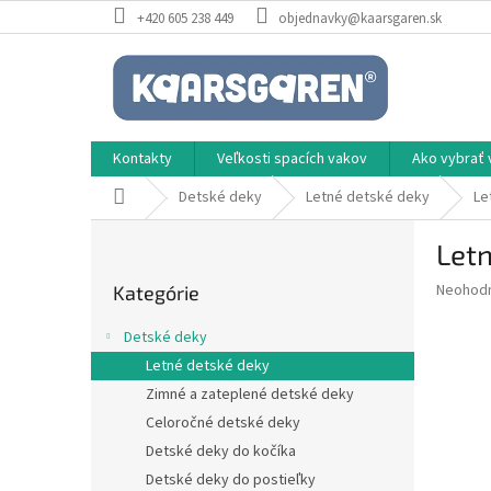
Prejsť
+420 605 238 449
objednavky@kaarsgaren.sk
na
obsah
Kontakty
Veľkosti spacích vakov
Ako vybrať 
Domov
Detské deky
Letné detské deky
Le
B
Let
o
Preskočiť
č
Priemer
Neohod
Kategórie
kategórie
n
hodnote
ý
produkt
Detské deky
p
je
Letné detské deky
0,0
a
z
Zimné a zateplené detské deky
n
5
e
Celoročné detské deky
hviezdič
l
Detské deky do kočíka
Detské deky do postieľky