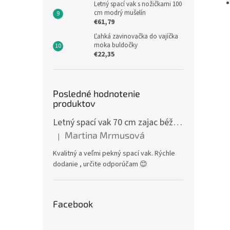
Letný spací vak s nožičkami 100
cm modrý mušelín
€61,79
Ľahká zavinovačka do vajíčka
moka buldočky
€22,35
Posledné hodnotenie
produktov
Letný spací vak 70 cm zajac béžový zips na boku
Martina Mrmusová
|
Hodnotenie produktu je 5 z 5 hviezdičiek.
Kvalitný a veľmi pekný spací vak. Rýchle
dodanie , určite odporúčam 😊
Facebook