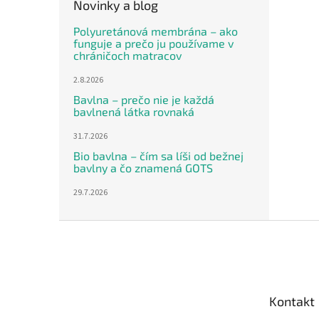
Novinky a blog
Polyuretánová membrána – ako
funguje a prečo ju používame v
chráničoch matracov
2.8.2026
Bavlna – prečo nie je každá
bavlnená látka rovnaká
31.7.2026
Bio bavlna – čím sa líši od bežnej
bavlny a čo znamená GOTS
29.7.2026
Z
á
p
ä
t
Kontakt
i