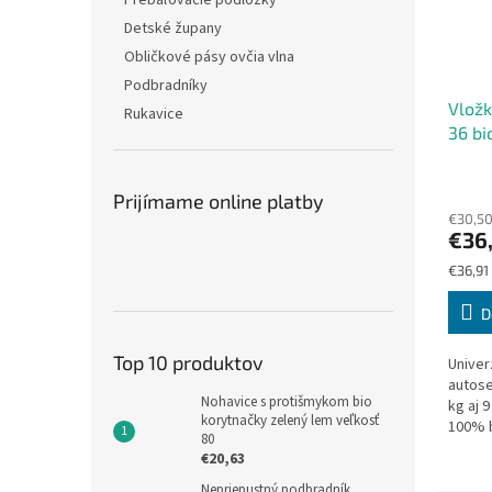
Prebaľovacie podložky
Detské župany
Obličkové pásy ovčia vlna
Podbradníky
Vložk
Rukavice
36 bi
barán
Prijímame online platby
€30,5
€36
Jednot
€36,91 
cena:
D
Top 10 produktov
Univer
autose
Nohavice s protišmykom bio
kg aj 9
korytnačky zelený lem veľkosť
100% b
80
baránk
€20,63
3D poly
Nepriepustný podbradník