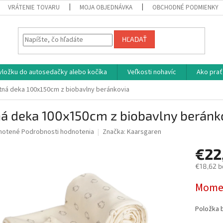
VRÁTENIE TOVARU
MOJA OBJEDNÁVKA
OBCHODNÉ PODMIENKY
HĽADAŤ
vložku do autosedačky alebo kočíka
Veľkosti nohavíc
Ako prať
tná deka 100x150cm z biobavlny beránkovia
ná deka 100x150cm z biobavlny beránk
né
notené
Podrobnosti hodnotenia
Značka:
Kaarsgaren
nie
€22
u
€18,62 b
Jednotk
Momen
cena:
iek.
Položka 