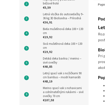
béžové froté
Popi
€5,59
Letná vložka do autosedačky 9–
Pod
36 kg 3D Biobavlna – Prírodná
€36,91
Let
Biela mušelínová deka 100 × 130
cm
Rozm
€19,92
post
Sivá mušelínová deka 100 × 130
cm
Bio
€19,92
Pri 
Detská deka bavlna / merino –
pros
sivé ovečky
€40,85
akok
Letný spací vak s nožičkami 90
Pop
cm bambus – modrí kamaráti
€48,19
Merino spací vak s nohavicami
a odnímateľnými rukávmi – sivé
ovečky 70 cm
€107,58