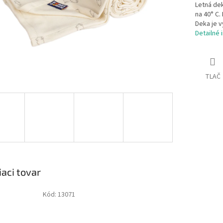
Letná dek
na 40° C.
Deka je v
Detailné 
TLAČ
iaci tovar
Kód:
13071