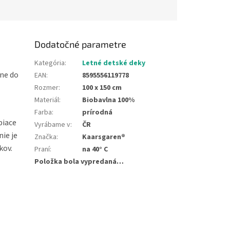
Dodatočné parametre
Kategória
:
Letné detské deky
čne do
EAN
:
8595556119778
Rozmer
:
100 x 150 cm
Materiál
:
Biobavlna 100%
Farba
:
prírodná
biace
Vyrábame v
:
ČR
nie je
Značka
:
Kaarsgaren®
kov.
Praní
:
na 40° C
Položka bola vypredaná…