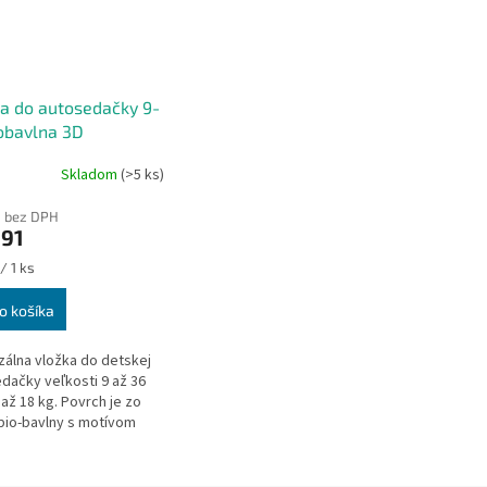
a do autosedačky 9-
obavlna 3D
kovia
Skladom
(>5 ks)
0 bez DPH
,91
ková
/ 1 ks
o košíka
zálna vložka do detskej
dačky veľkosti 9 až 36
 až 18 kg. Povrch je zo
io-bavlny s motívom
ov, spodná strana je z
esteru, ktorý zaistí...