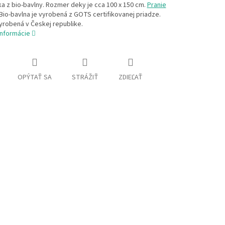
a z bio-bavlny. Rozmer deky je cca 100 x 150 cm.
Pranie
 Bio-bavlna je vyrobená z GOTS certifikovanej priadze.
yrobená v Českej republike.
informácie
OPÝTAŤ SA
STRÁŽIŤ
ZDIEĽAŤ