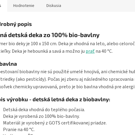
s
Hodnotenie
Diskusia
robný popis
ná detská deka zo 100% bio-bavlny
er bio deky je 100 x 150 cm. Deka je vhodná na leto, alebo celoro
ieľky. Deka je hebounká a savá a možno ju
prať
na 40 °C.
bavlna
pestovaní biobavlny nie sú použité umelé hnojivá, ani chemické hu
triedky (ako pesticídy). Počas jej zberu aj následného spracovania 
oľvek chemicky upravovaná, preto je bio bavlna vhodná pre alergi
is výrobku - detská letná deka z biobavlny:
Detská deka vhodná do teplého počasia.
Deka je vyrobená zo 100% bio-bavlny.
Materiál je vyrobený z GOTS certifikovanej priadze.
Pranie na 40 °C.