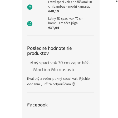
Letný spací vak s nožičkami 90
cm bambus – modrí kamaráti
€48,19
Letný 3D spací vak 70 cm
bambus mačka jóga
€37,04
Posledné hodnotenie
produktov
Letný spací vak 70 cm zajac béžový zips na boku
Martina Mrmusová
|
Hodnotenie produktu je 5 z 5 hviezdičiek.
Kvalitný a veľmi pekný spací vak. Rýchle
dodanie , určite odporúčam 😊
Facebook