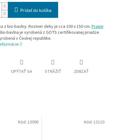
Pridať do košíka
a z bio-bavlny. Rozmer deky je cca 100 x 150 cm.
Pranie
 Bio-bavlna je vyrobená z GOTS certifikovanej priadze.
yrobená v Českej republike.
informácie
OPÝTAŤ SA
STRÁŽIŤ
ZDIEĽAŤ
Kód:
13090
Kód:
13110