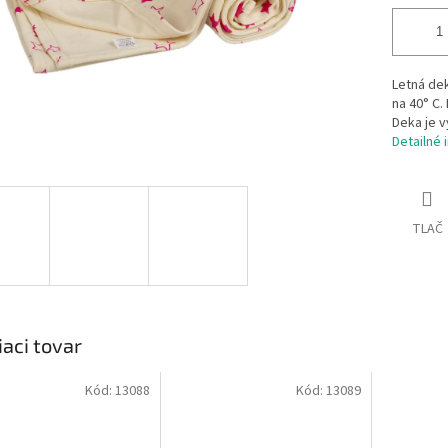
Letná dek
na 40° C.
Deka je v
Detailné 
TLAČ
iaci tovar
Kód:
13088
Kód:
13089