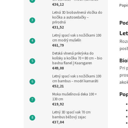
€36,12
Popi
Letná 3D biobavlnená vložka do
kočíka a autosedačky –
Pod
prírodná
€31,52
Let
Letný spací vak s nožičkami 100
cm modrý mušelín
Rozm
€61,79
post
Detská vlnená prikrývka do
kolísky a kočíka 70 × 80 cm – bio
Bio
bavlna flanel | Kaarsgaren
Pri 
€49,08
pros
Letný spací vak s nožičkami 100
cm bambus – modrí kamaráti
akok
€52,21
Pop
Moka mušelínová deka 100 ×
130 cm
€19,92
Letný 3D spací vak 70 cm
bambus béžový zajac
€37,04