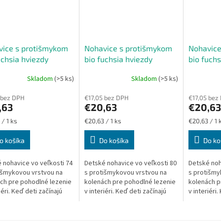
vice s protišmykom
Nohavice s protišmykom
Nohavice
uchsia hviezdy
bio fuchsia hviezdy
bio fuchs
sť 74
veľkosť 80
veľkosť 
Skladom
(>5 ks)
Skladom
(>5 ks)
 bez DPH
€17,05 bez DPH
€17,05 bez
,63
€20,63
€20,63
ková
Jednotková
Jednotková
 / 1 ks
€20,63 / 1 ks
€20,63 / 1 
cena:
cena:
o košíka
Do košíka
Do ko
 nohavice vo veľkosti 74
Detské nohavice vo veľkosti 80
Detské noh
išmykovou vrstvou na
s protišmykovou vrstvou na
s protišmy
ch pre pohodlné lezenie
kolenách pre pohodlné lezenie
kolenách p
iéri. Keď deti začínajú
v interiéri. Keď deti začínajú
v interiéri.
sú nestabilné a na
liezť, sú nestabilné a na
liezť, sú n
úcej podlahe, alebo na...
plávajúcej podlahe, alebo na...
plávajúcej 