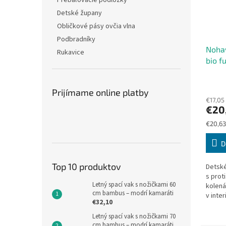
Prebaľovacie podložky
Detské župany
Obličkové pásy ovčia vlna
Podbradníky
Noha
Rukavice
bio f
veľko
Prijímame online platby
€17,05
€20
Jednot
€20,63
cena:
D
Top 10 produktov
Detské
s prot
Letný spací vak s nožičkami 60
kolená
cm bambus – modrí kamaráti
v inter
€32,10
liezť, 
plávaj
Letný spací vak s nožičkami 70
cm bambus – modrí kamaráti