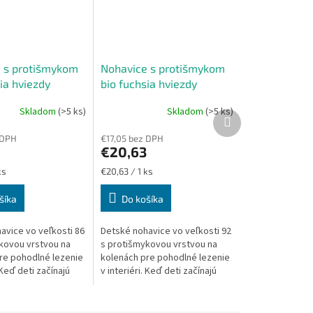
 s protišmykom
Nohavice s protišmykom
ia hviezdy
bio fuchsia hviezdy
86
veľkosť 92
Skladom
(>5 ks)
Skladom
(>5 ks)
Ďalší
produkt
 DPH
€17,05 bez DPH
€20,63
Jednotková
ks
€20,63 / 1 ks
cena:
šíka
Do košíka
avice vo veľkosti 86
Detské nohavice vo veľkosti 92
kovou vrstvou na
s protišmykovou vrstvou na
re pohodlné lezenie
kolenách pre pohodlné lezenie
 Keď deti začínajú
v interiéri. Keď deti začínajú
estabilné a na
liezť, sú nestabilné a na
podlahe, alebo na...
plávajúcej podlahe, alebo na...