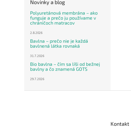
Novinky a blog
Polyuretánová membrána – ako
funguje a prečo ju používame v
chráničoch matracov
2.8.2026
Bavlna – prečo nie je každá
bavlnená látka rovnaká
31.7.2026
Bio bavlna – čím sa líši od bežnej
bavlny a čo znamená GOTS
29.7.2026
Z
á
p
ä
t
Kontakt
i