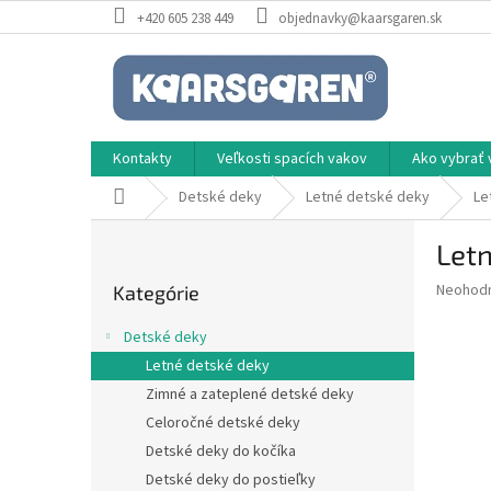
Prejsť
+420 605 238 449
objednavky@kaarsgaren.sk
na
obsah
Kontakty
Veľkosti spacích vakov
Ako vybrať 
Domov
Detské deky
Letné detské deky
Le
B
Letn
o
Preskočiť
č
Priemer
Neohod
Kategórie
kategórie
n
hodnote
ý
produkt
Detské deky
p
je
Letné detské deky
0,0
a
z
Zimné a zateplené detské deky
n
5
e
Celoročné detské deky
hviezdič
l
Detské deky do kočíka
Detské deky do postieľky