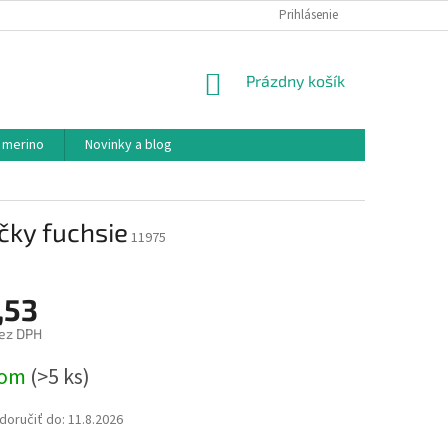
PODMIENKY OCHRANY OSOBNÝCH ÚDAJOV
Prihlásenie
AKO NAKUPOVAŤ
NÁKUPNÝ
Prázdny košík
KOŠÍK
 merino
Novinky a blog
čky fuchsie
11975
,53
ez DPH
ová
dom
(>5 ks)
oručiť do:
11.8.2026