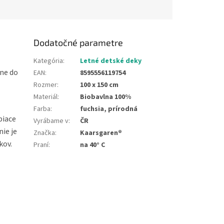
Dodatočné parametre
Kategória
:
Letné detské deky
čne do
EAN
:
8595556119754
Rozmer
:
100 x 150 cm
Materiál
:
Biobavlna 100%
Farba
:
fuchsia, prírodná
biace
Vyrábame v
:
ČR
nie je
Značka
:
Kaarsgaren®
kov.
Praní
:
na 40° C