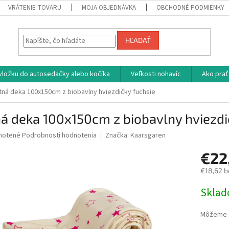
VRÁTENIE TOVARU
MOJA OBJEDNÁVKA
OBCHODNÉ PODMIENKY
HĽADAŤ
vložku do autosedačky alebo kočíka
Veľkosti nohavíc
Ako prať
tná deka 100x150cm z biobavlny hviezdičky fuchsie
á deka 100x150cm z biobavlny hviezdi
né
notené
Podrobnosti hodnotenia
Značka:
Kaarsgaren
nie
€22
u
€18,62 b
Jednotk
Skla
cena:
iek.
Môžeme d