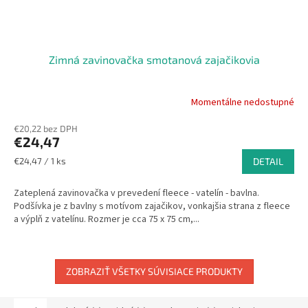
Zimná zavinovačka smotanová zajačikovia
Momentálne nedostupné
Priemerné
hodnotenie
€20,22 bez DPH
produktu
€24,47
je
5,0
Jednotková
€24,47 / 1 ks
DETAIL
z
cena:
5
Zateplená zavinovačka v prevedení fleece - vatelín - bavlna.
hviezdičiek.
Podšívka je z bavlny s motívom zajačikov, vonkajšia strana z fleece
a výplň z vatelínu. Rozmer je cca 75 x 75 cm,...
ZOBRAZIŤ VŠETKY SÚVISIACE PRODUKTY