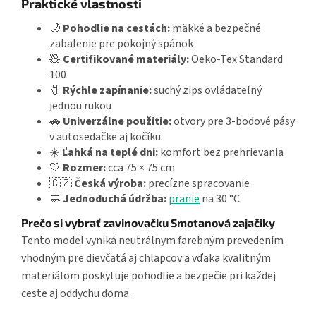
Praktické vlastnosti
🌙
Pohodlie na cestách:
mäkké a bezpečné
zabalenie pre pokojný spánok
🧸
Certifikované materiály:
Oeko-Tex Standard
100
🧷
Rýchle zapínanie:
suchý zips ovládateľný
jednou rukou
🚗
Univerzálne použitie:
otvory pre 3-bodové pásy
v autosedačke aj kočíku
☀️
Ľahká na teplé dni:
komfort bez prehrievania
🤍
Rozmer:
cca 75 × 75 cm
🇨🇿
Česká výroba:
precízne spracovanie
🧼
Jednoduchá údržba:
pranie
na 30 °C
Prečo si vybrať zavinovačku Smotanová zajačiky
Tento model vyniká neutrálnym farebným prevedením
vhodným pre dievčatá aj chlapcov a vďaka kvalitným
materiálom poskytuje pohodlie a bezpečie pri každej
ceste aj oddychu doma.