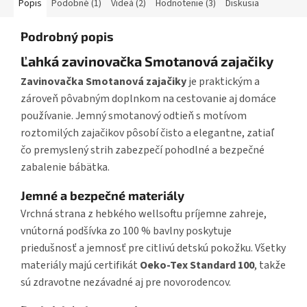
Popis
Podobné (1)
Videá (2)
Hodnotenie (3)
Diskusia
Podrobný popis
Ľahká zavinovačka Smotanová zajačiky
Zavinovačka Smotanová zajačiky
je praktickým a
zároveň pôvabným doplnkom na cestovanie aj domáce
používanie. Jemný smotanový odtieň s motívom
roztomilých zajačikov pôsobí čisto a elegantne, zatiaľ
čo premyslený strih zabezpečí pohodlné a bezpečné
zabalenie bábätka.
Jemné a bezpečné materiály
Vrchná strana z hebkého wellsoftu príjemne zahreje,
vnútorná podšívka zo 100 % bavlny poskytuje
priedušnosť a jemnosť pre citlivú detskú pokožku. Všetky
materiály majú certifikát
Oeko-Tex Standard 100
, takže
sú zdravotne nezávadné aj pre novorodencov.