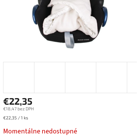
€22,35
€18,47 bez DPH
Jednotková
€22,35 / 1 ks
cena:
Momentálne nedostupné