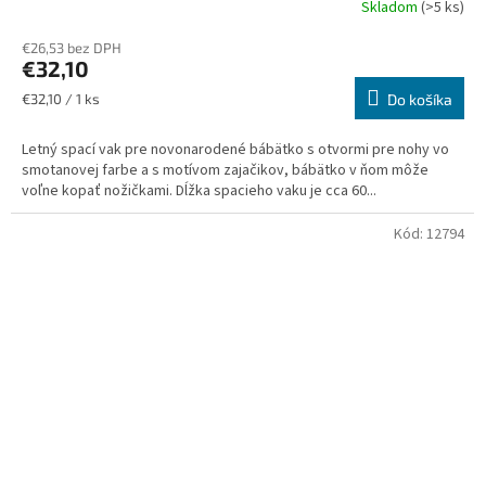
Skladom
(>5 ks)
Priemerné
hodnotenie
€26,53 bez DPH
produktu
€32,10
je
5,0
Jednotková
€32,10 / 1 ks
Do košíka
z
cena:
5
Letný spací vak pre novonarodené bábätko s otvormi pre nohy vo
hviezdičiek.
smotanovej farbe a s motívom zajačikov, bábätko v ňom môže
voľne kopať nožičkami. Dĺžka spacieho vaku je cca 60...
Kód:
12794