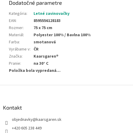
Dodatočné parametre
Kategória
:
Letné zavinovačky
EAN
:
8595556128183
Rozmer
:
75 x 75 cm
Materiál
:
Polyester 100% / Bavlna 100%
Farba
:
smotanová
Vyrábame v
:
ČR
Značka
:
Kaarsgaren®
Pranie
:
na 30° C
Položka bola vypredaná…
Z
á
p
ä
Kontakt
t
objednavky
@
kaarsgaren.sk
i
e
+420 605 238 449