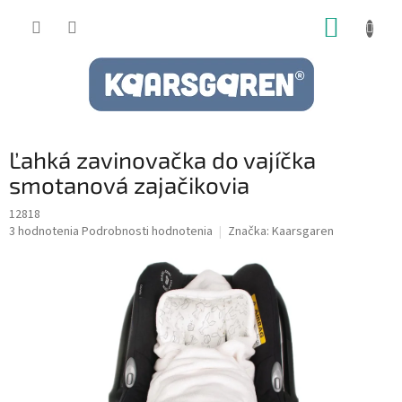
Prejsť
NÁKUP
na
obsah
KOŠÍK
Ľahká zavinovačka do vajíčka
smotanová zajačikovia
12818
Priemerné
3 hodnotenia
Podrobnosti hodnotenia
Značka:
Kaarsgaren
hodnotenie
produktu
je
5,0
z
5
hviezdičiek.