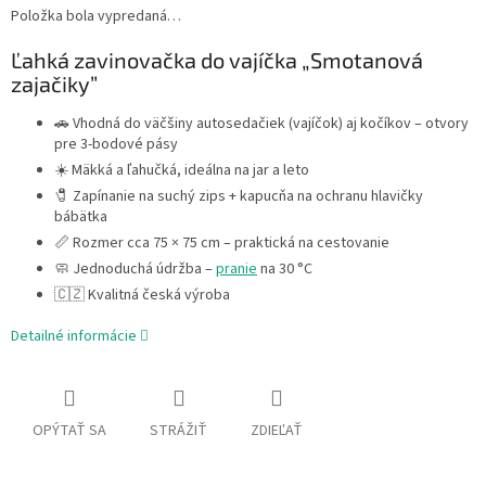
Položka bola vypredaná…
Ľahká zavinovačka do vajíčka „Smotanová
zajačiky”
🚗 Vhodná do väčšiny autosedačiek (vajíčok) aj kočíkov – otvory
pre 3-bodové pásy
☀️ Mäkká a ľahučká, ideálna na jar a leto
🧷 Zapínanie na suchý zips + kapucňa na ochranu hlavičky
bábätka
📏 Rozmer cca 75 × 75 cm – praktická na cestovanie
🧼 Jednoduchá údržba –
pranie
na 30 °C
🇨🇿 Kvalitná česká výroba
Detailné informácie
OPÝTAŤ SA
STRÁŽIŤ
ZDIEĽAŤ