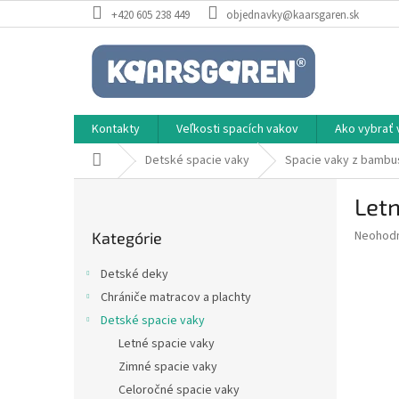
Prejsť
+420 605 238 449
objednavky@kaarsgaren.sk
na
obsah
Kontakty
Veľkosti spacích vakov
Ako vybrať 
Domov
Detské spacie vaky
Spacie vaky z bambu
B
Let
o
Preskočiť
č
Priemer
Neohod
Kategórie
kategórie
n
hodnote
ý
produkt
Detské deky
p
je
Chrániče matracov a plachty
0,0
a
z
Detské spacie vaky
n
5
e
Letné spacie vaky
hviezdič
l
Zimné spacie vaky
Celoročné spacie vaky