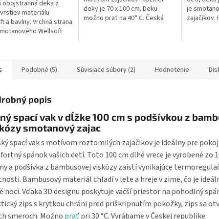
 obojstranná deka z
deky je 70 x 100 cm. Deku
je smotan
vrstiev materiálu
možno prať na 40° C. Česká
zajačikov.
ft a bavlny. Vrchná strana
výroba.
100 x 150 
smotanového Wellsoft
°C. Česká 
polyester) s výšivkou
ka a spodná strana je zo
.
s
Podobné (5)
Súvisiace súbory (2)
Hodnotenie
Dis
robný popis
ný spací vak v dĺžke 100 cm s podšívkou z bam
skózy smotanový zajac
ký spací vak s motívom roztomilých zajačikov je ideálny pre pokoj
ortný spánok vašich detí. Toto 100 cm dlhé vrece je vyrobené zo
ny a podšívka z bambusovej viskózy zaistí vynikajúce termoregula
tnosti. Bambusový materiál chladí v lete a hreje v zime, čo je ideál
é noci. Vďaka 3D designu poskytuje väčší priestor na pohodlný spá
tický zips s krytkou chráni pred priškripnutím pokožky, zips sa otv
ch smeroch. Možno
prať
pri 30 °C. Vyrábame v Českej republike.