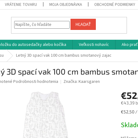
VRÁTENIE TOVARU
MOJA OBJEDNÁVKA
OBCHODNÉ PODMIENKY
HĽADAŤ
vložku do autosedačky alebo kočíka
Veľkosti nohavíc
Ako prať
su
Letný 3D spací vak 100 cm bambus smotanový zajac
ný 3D spací vak 100 cm bambus smotan
né
notené
Podrobnosti hodnotenia
Značka:
Kaarsgaren
nie
€52
u
€43,39 
Jednotk
€52,50 / 
cena:
iek.
Skla