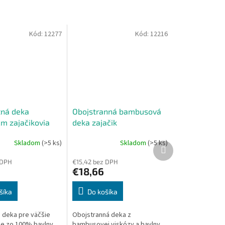
Kód:
12277
Kód:
12216
tná deka
Obojstranná bambusová
m zajačikovia
deka zajačik
Skladom
(>5 ks)
Skladom
(>5 ks)
Priemerné
Ďalší
hodnotenie
produkt
 DPH
€15,42 bez DPH
produktu
€18,66
je
5,0
z
šíka
Do košíka
5
hviezdičiek.
á deka pre väčšie
Obojstranná deka z
 je zo 100% bavlny,
bambusovej viskózy a bavlny.