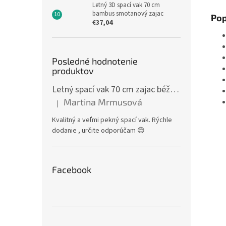
Letný 3D spací vak 70 cm
bambus smotanový zajac
Pop
€37,04
Posledné hodnotenie
produktov
Letný spací vak 70 cm zajac béžový zips na boku
Martina Mrmusová
|
Hodnotenie produktu je 5 z 5 hviezdičiek.
Kvalitný a veľmi pekný spací vak. Rýchle
dodanie , určite odporúčam 😊
Facebook