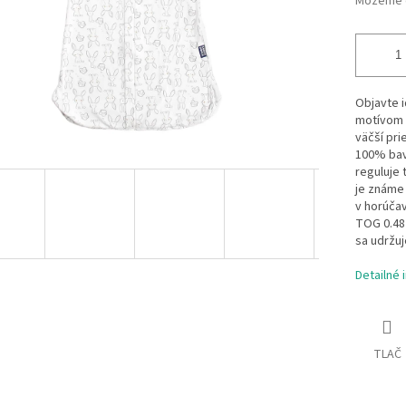
Môžeme d
Objavte i
motívom 
väčší pri
100% bav
reguluje
je známe
v horúčav
TOG 0.48 
sa udržuj
Detailné 
TLAČ