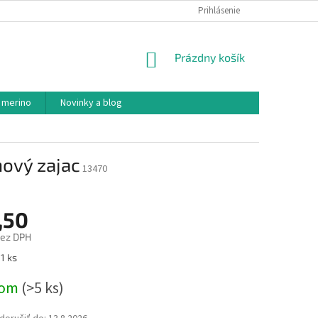
PODMIENKY OCHRANY OSOBNÝCH ÚDAJOV
Prihlásenie
AKO NAKUPOVAŤ
NÁKUPNÝ
Prázdny košík
KOŠÍK
 merino
Novinky a blog
ový zajac
13470
,50
bez DPH
ová
1 ks
dom
(>5 ks)