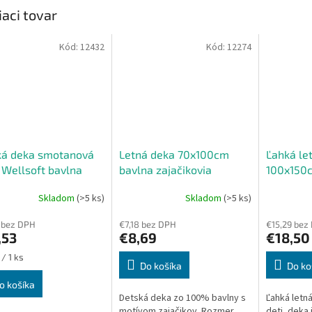
iaci tovar
Kód:
12432
Kód:
12274
ká deka smotanová
Letná deka 70x100cm
Ľahká le
 Wellsoft bavlna
bavlna zajačikovia
100x150c
Skladom
(>5 ks)
Skladom
(>5 ks)
erné
Priemerné
tenie
hodnotenie
 bez DPH
€7,18 bez DPH
€15,29 bez
ktu
produktu
,53
€8,69
€18,50
je
5,0
ková
/ 1 ks
z
Do košíka
Do ko
5
o košíka
ičiek.
hviezdičiek.
Detská deka zo 100% bavlny s
Ľahká letn
motívom zajačikov. Rozmer
deti, deka