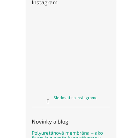
Instagram
Sledovať na Instagrame
Novinky a blog
Polyuretánová membrána – ako
funguje a prečo ju používame v