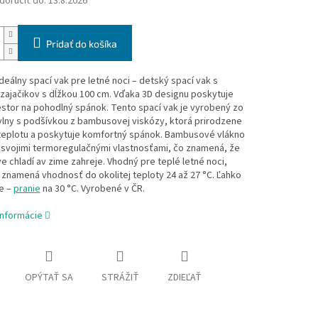
oručiť do:
13.8.2026
Pridať do košíka
deálny spací vak pre letné noci – detský spací vak s
zajačikov s dĺžkou 100 cm. Vďaka 3D designu poskytuje
estor na pohodlný spánok. Tento spací vak je vyrobený zo
lny s podšívkou z bambusovej viskózy, ktorá prirodzene
 teplotu a poskytuje komfortný spánok. Bambusové vlákno
 svojimi termoregulačnými vlastnosťami, čo znamená, že
e chladí av zime zahreje. Vhodný pre teplé letné noci,
znamená vhodnosť do okolitej teploty 24 až 27 °C. Ľahko
e –
pranie
na 30 °C. Vyrobené v ČR.
informácie
OPÝTAŤ SA
STRÁŽIŤ
ZDIEĽAŤ