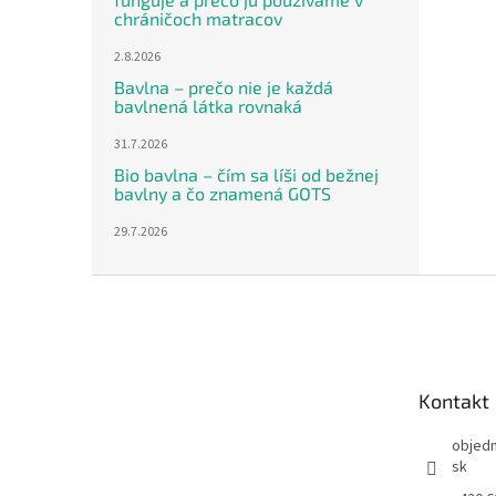
chráničoch matracov
2.8.2026
Bavlna – prečo nie je každá
bavlnená látka rovnaká
31.7.2026
Bio bavlna – čím sa líši od bežnej
bavlny a čo znamená GOTS
29.7.2026
Z
á
p
ä
t
Kontakt
i
e
objed
sk