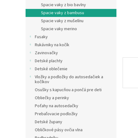
Spacie vaky z bio bavlny
Spacie vaky z bambusu
Spacie vaky z mušelínu
Spacie vaky merino
Fusaky
Rukávniky na kočík
Zavinovačky
Detské plachty
Detské oblečenie
Vložky a podložky do autosedačiek a
kočíkov
Osušky s kapucňou a pončá pre deti
Obliečky a perinky
Poťahy na autosedačky
Prebaľovacie podložky
Detské župany
Obličkové pásy ovčia vlna