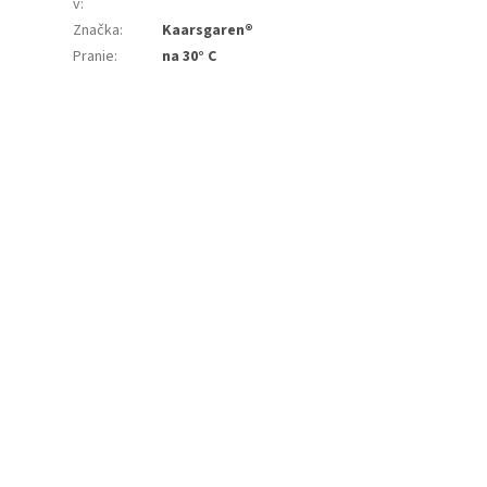
v
:
Značka
:
Kaarsgaren®
Pranie
:
na 30° C