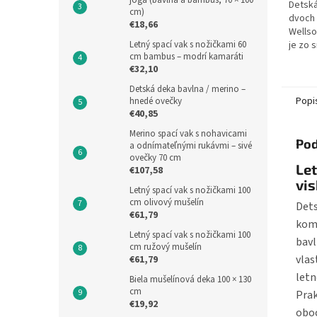
joga (bavlna a bambus, 70 × 100
Detská
cm)
dvoch 
€18,66
Wellso
Letný spací vak s nožičkami 60
je zo 
cm bambus – modrí kamaráti
(100% 
€32,10
zajači
100%..
Detská deka bavlna / merino –
Popi
hnedé ovečky
€40,85
Merino spací vak s nohavicami
Pod
a odnímateľnými rukávmi – sivé
ovečky 70 cm
Let
€107,58
vi
Letný spací vak s nožičkami 100
cm olivový mušelín
Dets
€61,79
komf
Letný spací vak s nožičkami 100
bavl
cm ružový mušelín
vlas
€61,79
letn
Biela mušelínová deka 100 × 130
cm
Prak
€19,92
obo