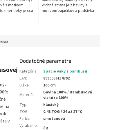
ová s motívom
Vrchná strana je z bavlny s
 Rozmer deky je cca
motívom zajačikov a podšívka
cm, možno prať na 40
je z bambusovej viskózy.
výroba.
Veľkosť deky je 70 x 100 cm.
Pranie na 40° C....
kusia
Dodatočné parametre
busovej
Kategória
:
Spacie vaky z bambusu
EAN
:
8595556134702
ný a
Dĺžka
:
100 cm
 100%
Bavlna 100% / Bambusová
Materiál
:
viskóza 100%
čné
Typ
:
klasický
ne na
TOG
:
0.48 TOG / 24 až 27 °C
nok.
Farba
:
smotanová
ára v
Vyrábame
ČR