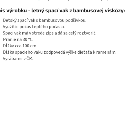
is výrobku - letný spací vak z bambusovej viskózy:
Detský spací vak s bambusovou podšívkou.
Využitie počas teplého počasia.
Spací vak má v strede zips a dá sa celý roztvoriť.
Pranie na 30 °C.
Dĺžka cca 100 cm.
Dĺžka spacieho vaku zodpovedá výške dieťaťa k ramenám.
Vyrábame v ČR.