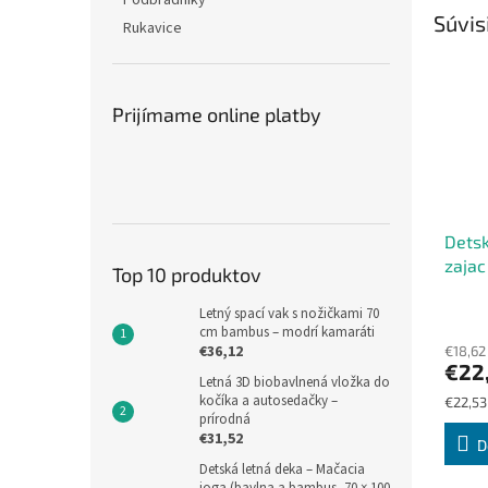
Podbradníky
Súvis
Rukavice
Prijímame online platby
Dets
zajac
Top 10 produktov
Priem
Letný spací vak s nožičkami 70
cm bambus – modrí kamaráti
hodno
€36,12
€18,62
produ
€22
je
Letná 3D biobavlnená vložka do
5,0
kočíka a autosedačky –
Jednot
€22,53 
z
prírodná
cena:
5
€31,52
D
hviezd
Detská letná deka – Mačacia