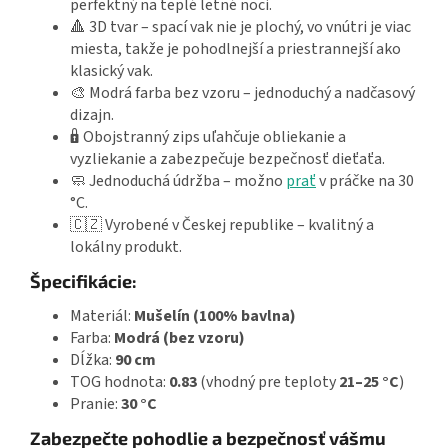
perfektný na teplé letné noci.
🔺 3D tvar – spací vak nie je plochý, vo vnútri je viac
miesta, takže je pohodlnejší a priestrannejší ako
klasický vak.
🎨 Modrá farba bez vzoru – jednoduchý a nadčasový
dizajn.
🔒 Obojstranný zips uľahčuje obliekanie a
vyzliekanie a zabezpečuje bezpečnosť dieťaťa.
🧼 Jednoduchá údržba – možno
prať
v práčke na 30
°C.
🇨🇿 Vyrobené v Českej republike – kvalitný a
lokálny produkt.
Špecifikácie:
Materiál:
Mušelín (100% bavlna)
Farba:
Modrá (bez vzoru)
Dĺžka:
90 cm
TOG hodnota:
0.83
(vhodný pre teploty
21–25 °C
)
Pranie:
30 °C
Zabezpečte pohodlie a bezpečnosť vášmu