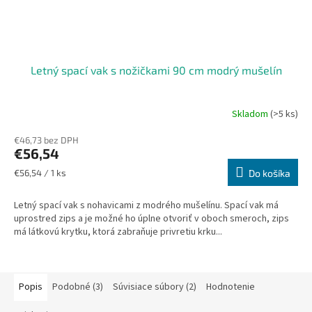
Letný spací vak s nožičkami 90 cm modrý mušelín
Skladom
(>5 ks)
€46,73 bez DPH
€56,54
Jednotková
€56,54 / 1 ks
Do košíka
cena:
Letný spací vak s nohavicami z modrého mušelínu. Spací vak má
uprostred zips a je možné ho úplne otvoriť v oboch smeroch, zips
má látkovú krytku, ktorá zabraňuje privretiu krku...
Popis
Podobné (3)
Súvisiace súbory (2)
Hodnotenie