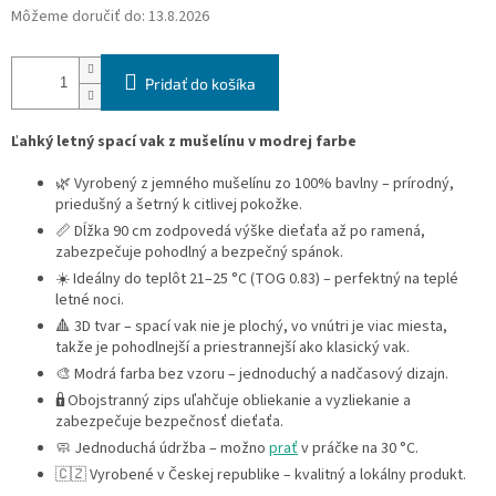
Môžeme doručiť do:
13.8.2026
Pridať do košíka
Ľahký letný spací vak z mušelínu v modrej farbe
🌿 Vyrobený z jemného mušelínu zo 100% bavlny – prírodný,
priedušný a šetrný k citlivej pokožke.
📏 Dĺžka 90 cm zodpovedá výške dieťaťa až po ramená,
zabezpečuje pohodlný a bezpečný spánok.
☀️ Ideálny do teplôt 21–25 °C (TOG 0.83) – perfektný na teplé
letné noci.
🔺 3D tvar – spací vak nie je plochý, vo vnútri je viac miesta,
takže je pohodlnejší a priestrannejší ako klasický vak.
🎨 Modrá farba bez vzoru – jednoduchý a nadčasový dizajn.
🔒 Obojstranný zips uľahčuje obliekanie a vyzliekanie a
zabezpečuje bezpečnosť dieťaťa.
🧼 Jednoduchá údržba – možno
prať
v práčke na 30 °C.
🇨🇿 Vyrobené v Českej republike – kvalitný a lokálny produkt.