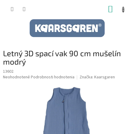
Prejsť
NÁKUP
na
obsah
KOŠÍK
Letný 3D spací vak 90 cm mušelín
modrý
13602
Priemerné
Neohodnotené
Podrobnosti hodnotenia
Značka:
Kaarsgaren
hodnotenie
produktu
je
0,0
z
5
hviezdičiek.