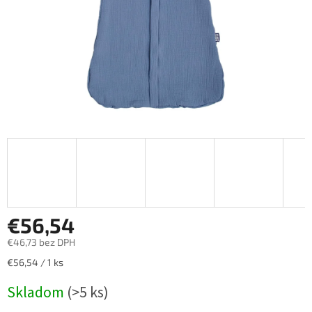
€56,54
€46,73 bez DPH
Jednotková
€56,54 / 1 ks
cena:
Skladom
(>5 ks)