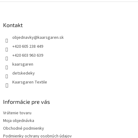
Z
á
p
ä
Kontakt
t
objednavky
@
kaarsgaren.sk
i
e
+420 605 238 449
+420 603 963 639
kaarsgaren
detskedeky
Kaarsgaren Textile
Informácie pre vás
Vrátenie tovaru
Moja objednávka
Obchodné podmienky
Podmienky ochrany osobných údajov