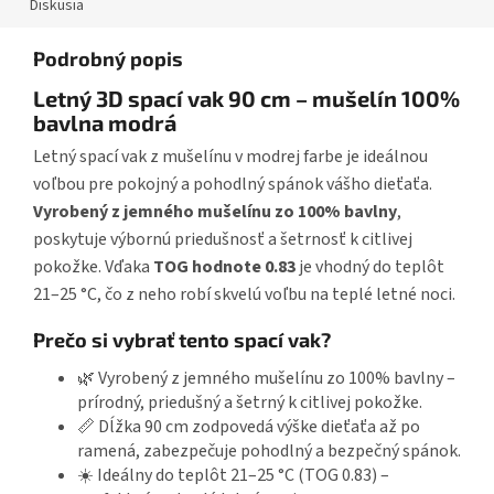
Diskusia
Podrobný popis
Letný 3D spací vak 90 cm – mušelín 100%
bavlna modrá
Letný spací vak z mušelínu v modrej farbe je ideálnou
voľbou pre pokojný a pohodlný spánok vášho dieťaťa.
Vyrobený z jemného mušelínu zo 100% bavlny
,
poskytuje výbornú priedušnosť a šetrnosť k citlivej
pokožke. Vďaka
TOG hodnote 0.83
je vhodný do teplôt
21–25 °C, čo z neho robí skvelú voľbu na teplé letné noci.
Prečo si vybrať tento spací vak?
🌿 Vyrobený z jemného mušelínu zo 100% bavlny –
prírodný, priedušný a šetrný k citlivej pokožke.
📏 Dĺžka 90 cm zodpovedá výške dieťaťa až po
ramená, zabezpečuje pohodlný a bezpečný spánok.
☀️ Ideálny do teplôt 21–25 °C (TOG 0.83) –