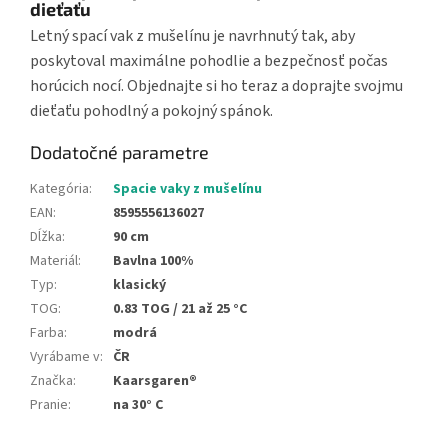
dieťaťu
Letný spací vak z mušelínu je navrhnutý tak, aby
poskytoval maximálne pohodlie a bezpečnosť počas
horúcich nocí. Objednajte si ho teraz a doprajte svojmu
dieťaťu pohodlný a pokojný spánok.
Dodatočné parametre
Kategória
:
Spacie vaky z mušelínu
EAN
:
8595556136027
Dĺžka
:
90 cm
Materiál
:
Bavlna 100%
Typ
:
klasický
TOG
:
0.83 TOG / 21 až 25 °C
Farba
:
modrá
Vyrábame v
:
ČR
Značka
:
Kaarsgaren®
Pranie
:
na 30° C