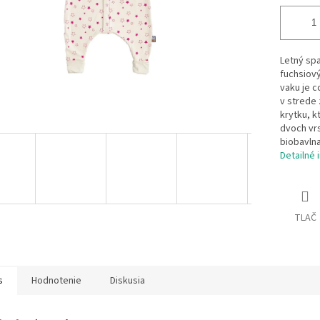
Letný spa
fuchsiový
vaku je 
v strede 
krytku, k
dvoch vr
biobavlna
Detailné 
TLAČ
s
Hodnotenie
Diskusia