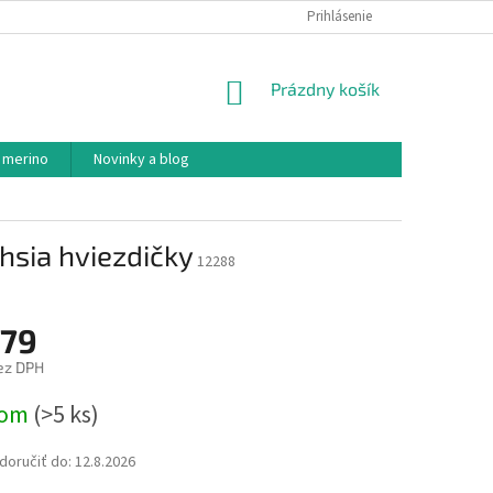
PODMIENKY OCHRANY OSOBNÝCH ÚDAJOV
Prihlásenie
AKO NAKUPOVAŤ
NÁKUPNÝ
Prázdny košík
KOŠÍK
 merino
Novinky a blog
hsia hviezdičky
12288
,79
ez DPH
ová
dom
(>5 ks)
oručiť do:
12.8.2026