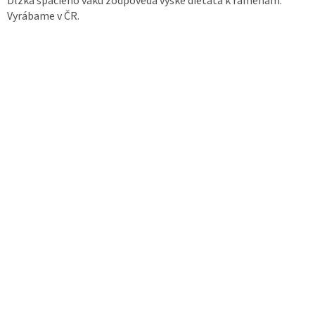
Dĺžka spacieho vaku zodpovedá výške dieťaťa k ramenám.
Vyrábame v ČR.