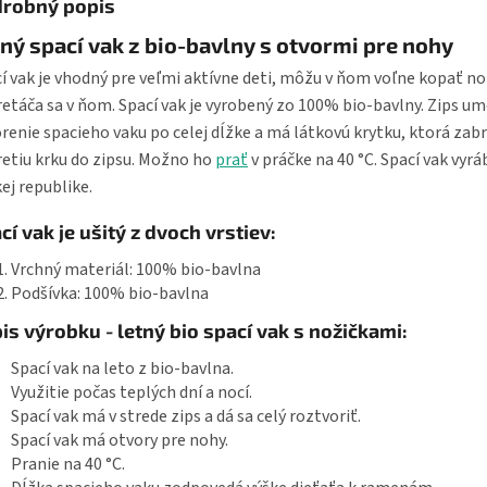
robný popis
ný spací vak z bio-bavlny s otvormi pre nohy
í vak je vhodný pre veľmi aktívne deti, môžu v ňom voľne kopať n
etáča sa v ňom. Spací vak je vyrobený zo 100% bio-bavlny. Zips u
renie spacieho vaku po celej dĺžke a má látkovú krytku, ktorá zab
retiu krku do zipsu. Možno ho
prať
v práčke na 40 °C. Spací vak vyr
ej republike.
cí vak je ušitý z dvoch vrstiev:
Vrchný materiál: 100% bio-bavlna
Podšívka: 100% bio-bavlna
is výrobku - letný bio spací vak s nožičkami:
Spací vak na leto z bio-bavlna.
Využitie počas teplých dní a nocí.
Spací vak má v strede zips a dá sa celý roztvoriť.
Spací vak má otvory pre nohy.
Pranie na 40 °C.