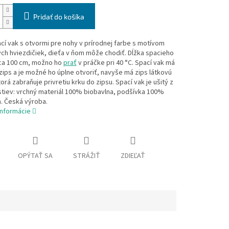
Pridať do košíka
cí vak s otvormi pre nohy v prírodnej farbe s motívom
ch hviezdičiek, dieťa v ňom môže chodiť. Dĺžka spacieho
cca 100 cm, možno ho
prať
v práčke pri 40 °C. Spací vak má
zips a je možné ho úplne otvoriť, navyše má zips látkovú
torá zabraňuje privretiu krku do zipsu. Spací vak je ušitý z
stiev: vrchný materiál 100% biobavlna, podšívka 100%
. Česká výroba.
informácie
OPÝTAŤ SA
STRÁŽIŤ
ZDIEĽAŤ