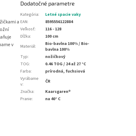
Dodatočné parametre
Kategória
:
Letné spacie vaky
ožičkami a
EAN
:
8595556122884
možní
Veľkosť
:
116 - 128
Dĺžka
:
100 cm
raňuje
Bio-bavlna 100% / Bio-
ábame v
Materiál
:
bavlna 100%
Typ
:
nožičkový
TOG
:
0.46 TOG / 24 až 27 °C
Farba
:
prírodná, fuchsiová
Vyrábame
ČR
v
:
Značka
:
Kaarsgaren®
Pranie
:
na 40° C