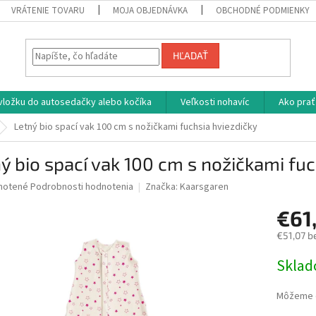
VRÁTENIE TOVARU
MOJA OBJEDNÁVKA
OBCHODNÉ PODMIENKY
HĽADAŤ
vložku do autosedačky alebo kočíka
Veľkosti nohavíc
Ako prať
Letný bio spací vak 100 cm s nožičkami fuchsia hviezdičky
ý bio spací vak 100 cm s nožičkami fuc
né
notené
Podrobnosti hodnotenia
Značka:
Kaarsgaren
nie
€61
u
€51,07 b
Jednotk
Skla
cena:
iek.
Môžeme d