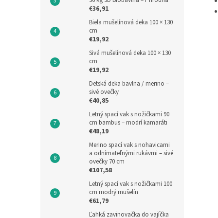
36 kg 3D Biobavlna – Prírodná
€36,91
Biela mušelínová deka 100 × 130
cm
€19,92
Sivá mušelínová deka 100 × 130
cm
€19,92
Detská deka bavlna / merino –
sivé ovečky
€40,85
Letný spací vak s nožičkami 90
cm bambus – modrí kamaráti
€48,19
Merino spací vak s nohavicami
a odnímateľnými rukávmi – sivé
ovečky 70 cm
€107,58
Letný spací vak s nožičkami 100
cm modrý mušelín
€61,79
Ľahká zavinovačka do vajíčka