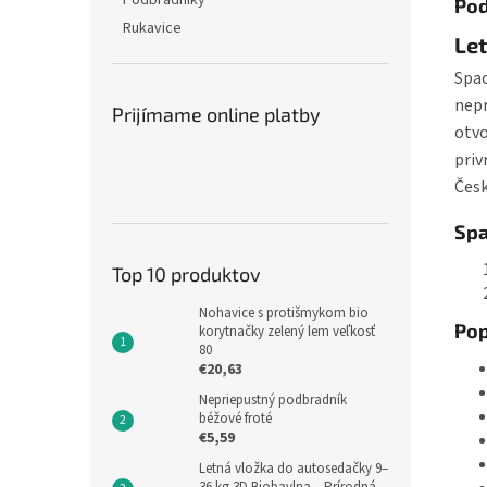
Podbradníky
Pod
Rukavice
Let
Spac
nepr
Prijímame online platby
otvo
priv
Česk
Spa
Top 10 produktov
Nohavice s protišmykom bio
Pop
korytnačky zelený lem veľkosť
80
€20,63
Nepriepustný podbradník
béžové froté
€5,59
Letná vložka do autosedačky 9–