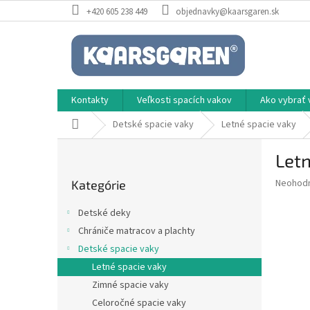
Prejsť
+420 605 238 449
objednavky@kaarsgaren.sk
na
obsah
Kontakty
Veľkosti spacích vakov
Ako vybrať 
Domov
Detské spacie vaky
Letné spacie vaky
B
Letn
o
Preskočiť
č
Priemer
Neohod
Kategórie
kategórie
n
hodnote
ý
produkt
Detské deky
p
je
Chrániče matracov a plachty
0,0
a
z
Detské spacie vaky
n
5
e
Letné spacie vaky
hviezdič
l
Zimné spacie vaky
Celoročné spacie vaky