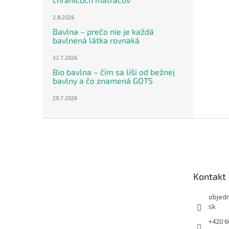
2.8.2026
Bavlna – prečo nie je každá
bavlnená látka rovnaká
31.7.2026
Bio bavlna – čím sa líši od bežnej
bavlny a čo znamená GOTS
29.7.2026
Z
á
p
ä
t
Kontakt
i
e
objed
sk
+420 6