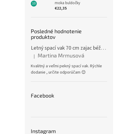
moka buldočky
€22,35
Posledné hodnotenie
produktov
Letný spací vak 70 cm zajac béžový zips na boku
Martina Mrmusová
|
Hodnotenie produktu je 5 z 5 hviezdičiek.
Kvalitný a veľmi pekný spací vak. Rýchle
dodanie , určite odporúčam 😊
Facebook
Instagram