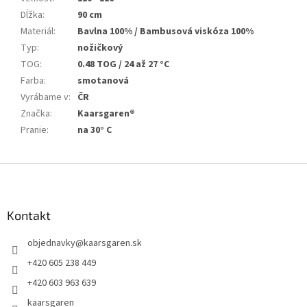
Dĺžka
:
90 cm
Materiál
:
Bavlna 100% / Bambusová viskóza 100%
Typ
:
nožičkový
TOG
:
0.48 TOG / 24 až 27 °C
Farba
:
smotanová
Vyrábame v
:
ČR
Značka
:
Kaarsgaren®
Pranie
:
na 30° C
Z
á
p
ä
Kontakt
t
objednavky
@
kaarsgaren.sk
i
e
+420 605 238 449
+420 603 963 639
kaarsgaren