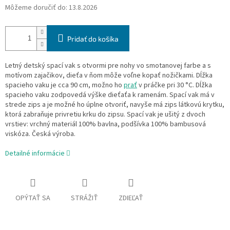
Môžeme doručiť do:
13.8.2026
Pridať do košíka
Letný detský spací vak s otvormi pre nohy vo smotanovej farbe a s
motívom zajačikov, dieťa v ňom môže voľne kopať nožičkami. Dĺžka
spacieho vaku je cca 90 cm, možno ho
prať
v práčke pri 30 °C. Dĺžka
spacieho vaku zodpovedá výške dieťaťa k ramenám. Spací vak má v
strede zips a je možné ho úplne otvoriť, navyše má zips látkovú krytku,
ktorá zabraňuje privretiu krku do zipsu. Spací vak je ušitý z dvoch
vrstiev: vrchný materiál 100% bavlna, podšívka 100% bambusová
viskóza. Česká výroba.
Detailné informácie
OPÝTAŤ SA
STRÁŽIŤ
ZDIEĽAŤ