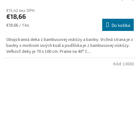
€15,42 bez DPH
€18,66
Jednotková
€18,66 / 1 ks
Do košíka
cena:
Obojstranná deka z bambusovej viskózy a bavlny. Vrchná strana je z
bavlny s motívom sivých koál a podšívka je z bambusovej viskózy.
Veľkosť deky je 70 x 100 cm. Pranie na 40° C....
Kód:
13030