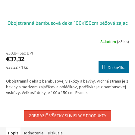
Obojstranná bambusová deka 100x150cm béžová zajac
Skladom
(>5 ks)
€30,84 bez DPH
€37,32
Jednotková
€37,32 / 1 ks
Do košíka
cena:
Obojstranná deka z bambusovej viskózy a bavlny. Vrchná strana je z
bavlny s motívom zajačikov a obláčikov, podšívka je z bambusovej
viskózy. Veľkosť deky je 100 x 150 cm. Pranie...
ZOBRAZIŤ VŠETKY SÚVISIACE PRODUKTY
Popis
Hodnotenie
Diskusia