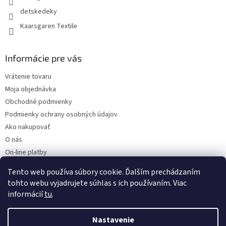
detskedeky
Kaarsgaren Textile
Informácie pre vás
Vrátenie tovaru
Moja objednávka
Obchodné podmienky
Podmienky ochrany osobných údajov
Ako nakupovať
O nás
On-line platby
Doklady k stiahnutiu
Tento web používa súbory cookie. Ďalším prechádzaním
Čo dať do kočíka v zime?
tohto webu vyjadrujete súhlas s ich používaním. Viac
informácií
tu
.
Nastavenie
Vytvoril Shoptet