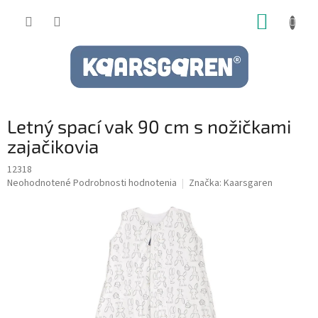
Prejsť
NÁKUP
na
obsah
KOŠÍK
Letný spací vak 90 cm s nožičkami
zajačikovia
12318
Priemerné
Neohodnotené
Podrobnosti hodnotenia
Značka:
Kaarsgaren
hodnotenie
produktu
je
0,0
z
5
hviezdičiek.