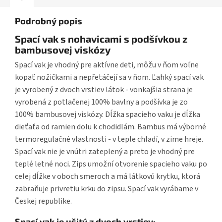
Podrobný popis
Spací vak s nohavicami s podšívkou z
bambusovej viskózy
Spací vak je vhodný pre aktívne deti, môžu v ňom voľne
kopať nožičkami a nepřetáčejí sa v ňom. Ľahký spací vak
je vyrobený z dvoch vrstiev látok - vonkajšia strana je
vyrobená z potlačenej 100% bavlny a podšívka je zo
100% bambusovej viskózy. Dĺžka spacieho vaku je dĺžka
dieťaťa od ramien dolu k chodidlám. Bambus má výborné
termoregulačné vlastnosti - v teple chladí, v zime hreje.
Spací vak nie je vnútri zateplený a preto je vhodný pre
teplé letné noci. Zips umožní otvorenie spacieho vaku po
celej dĺžke v oboch smeroch a má látkovú krytku, ktorá
zabraňuje privretiu krku do zipsu. Spací vak vyrábame v
Českej republike.
Spací vak je ušitý z dvoch vrstiev: