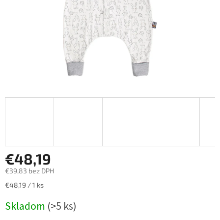
€48,19
€39,83 bez DPH
Jednotková
€48,19 / 1 ks
cena:
Skladom
(>5 ks)