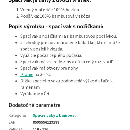
Vrchný materiál: 100% bavlna
Podšívka: 100% bambusová viskóza
Popis výrobku - spací vak s nožičkami:
Spací vak s nožičkami a s bambusovou podšívkou.
Je vhodný pre novonarodené bábätko, ktoré môže
spať v pozícii hviezda.
Využitie počas teplého počasia.
Spací vak má v strede zips a dá sa celý roztvoriť.
Spací vak má otvory pre nohy.
Pranie
na 30 °C.
Dĺžka spacieho vaku zodpovedá výške dieťaťa k
ramenám.
Vyrábame v ČR.
Dodatočné parametre
Kategória
:
Spacie vaky z bambusu
EAN
:
8595556123188
Veľkosť
:
110 - 116