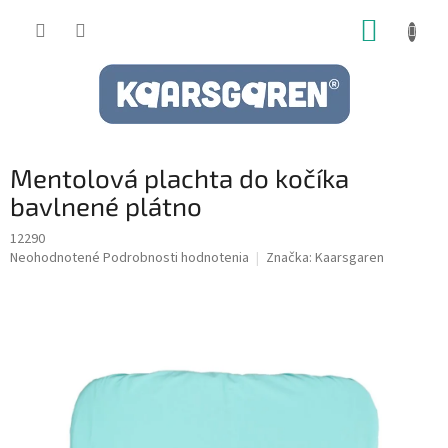
Prejsť
NÁKUP
na
obsah
KOŠÍK
Mentolová plachta do kočíka
bavlnené plátno
12290
Priemerné
Neohodnotené
Podrobnosti hodnotenia
Značka:
Kaarsgaren
hodnotenie
produktu
je
0,0
z
5
hviezdičiek.