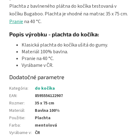
Plachta z bavlneného plátna do kočíka testovaná v
kočíku Bugaboo. Plachta je vhodné na matrac 35 x 75 cm.
Pranie
na 40 °C.
Popis výrobku - plachta do kočíka:
Klasická plachta do kočíka ušitá do gumy.
Materiál 100% bavlna.
Pranie na 40 °C.
Vyrábame v ČR.
Dodatočné parametre
Kategória
:
do kočíka
EAN
:
8595556122907
Rozmer
:
35 x 75 cm
Materiál
:
Bavlna 100%
Použitie
:
Plachta
Farba
:
mentolová
Vyrábame v
:
ČR