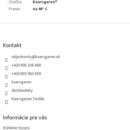
Značka
:
Kaarsgaren®
Pranie
:
na 40° C
Z
á
p
ä
Kontakt
t
objednavky
@
kaarsgaren.sk
i
e
+420 605 238 449
+420 603 963 639
kaarsgaren
detskedeky
Kaarsgaren Textile
Informácie pre vás
Vrátenie tovaru