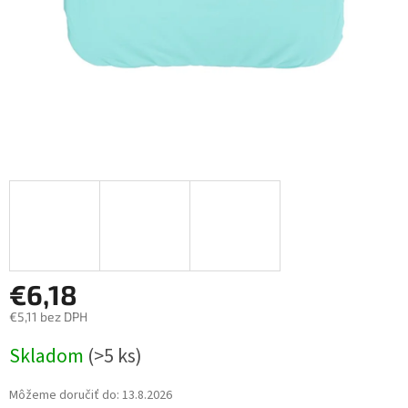
€6,18
€5,11 bez DPH
Jednotková
Skladom
(>5 ks)
cena:
Môžeme doručiť do:
13.8.2026