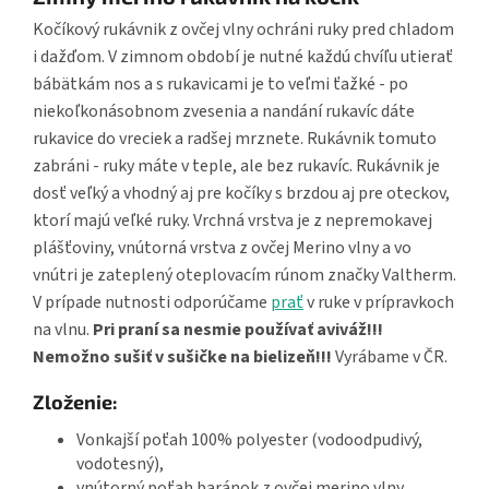
Kočíkový rukávnik z ovčej vlny ochráni ruky pred chladom
i dažďom. V zimnom období je nutné každú chvíľu utierať
bábätkám nos a s rukavicami je to veľmi ťažké - po
niekoľkonásobnom zvesenia a nandání rukavíc dáte
rukavice do vreciek a radšej mrznete. Rukávnik tomuto
zabráni - ruky máte v teple, ale bez rukavíc. Rukávnik je
dosť veľký a vhodný aj pre kočíky s brzdou aj pre oteckov,
ktorí majú veľké ruky. Vrchná vrstva je z nepremokavej
plášťoviny, vnútorná vrstva z ovčej Merino vlny a vo
vnútri je zateplený oteplovacím rúnom značky Valtherm.
V prípade nutnosti odporúčame
prať
v ruke v prípravkoch
na vlnu.
Pri praní sa nesmie používať aviváž!!!
Nemožno sušiť v sušičke na bielizeň!!!
Vyrábame v ČR.
Zloženie:
Vonkajší poťah 100% polyester (vodoodpudivý,
vodotesný),
vnútorný poťah baránok z ovčej merino vlny,