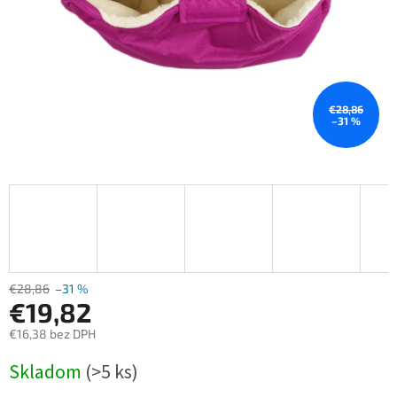
€28,86
–31 %
€28,86
–31 %
€19,82
€16,38 bez DPH
Jednotková
Skladom
(>5 ks)
cena: