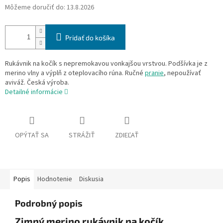
Môžeme doručiť do:
13.8.2026
Pridať do košíka
Rukávnik na kočík s nepremokavou vonkajšou vrstvou. Podšívka je z
merino vlny a výplň z oteplovacího rúna. Ručné
pranie
, nepoužívať
aviváž. Česká výroba.
Detailné informácie
OPÝTAŤ SA
STRÁŽIŤ
ZDIEĽAŤ
Popis
Hodnotenie
Diskusia
Podrobný popis
Zimný merino rukávnik na kočík