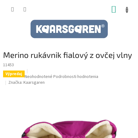
Prejsť
NÁKUP
na
obsah
KOŠÍK
Merino rukávnik fialový z ovčej vlny
11453
Výpredaj
Priemerné
Neohodnotené
Podrobnosti hodnotenia
hodnotenie
Značka:
Kaarsgaren
produktu
je
0,0
z
5
hviezdičiek.