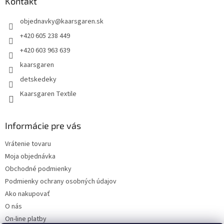
ä
Kontakt
t
objednavky
@
kaarsgaren.sk
i
e
+420 605 238 449
+420 603 963 639
kaarsgaren
detskedeky
Kaarsgaren Textile
Informácie pre vás
Vrátenie tovaru
Moja objednávka
Obchodné podmienky
Podmienky ochrany osobných údajov
Ako nakupovať
O nás
On-line platby