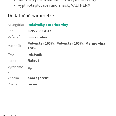
výplň otepľovace rúno značky VALTHERM.
Dodatočné parametre
Kategória
:
Rukávniky z merino vlny
EAN
:
8595556114537
Veľkosť
:
univerzálny
Polyester 100% / Polyester 100% / Merino vlna
Materiál
:
100%
Typ
:
rukávnik
Farba
:
fialová
Vyrábame
ČR
v
:
Značka
:
Kaarsgaren®
Pranie
:
ručné
Z
á
p