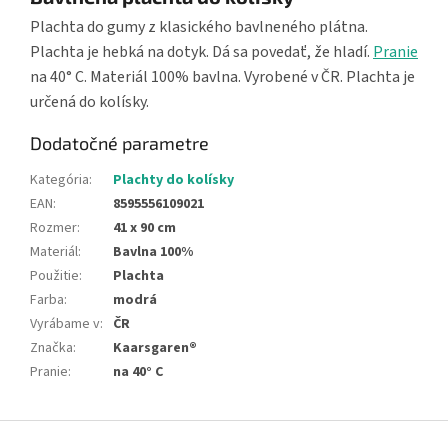
Plachta do gumy z klasického bavlneného plátna.
Plachta je hebká na dotyk. Dá sa povedať, že hladí.
Pranie
na 40° C. Materiál 100% bavlna. Vyrobené v ČR. Plachta je
určená do kolísky.
Dodatočné parametre
Kategória
:
Plachty do kolísky
EAN
:
8595556109021
Rozmer
:
41 x 90 cm
Materiál
:
Bavlna 100%
Použitie
:
Plachta
Farba
:
modrá
Vyrábame v
:
ČR
Značka
:
Kaarsgaren®
Pranie
:
na 40° C
Z