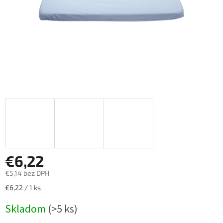
€6,22
€5,14 bez DPH
Jednotková
€6,22 / 1 ks
cena:
Skladom
(>5 ks)