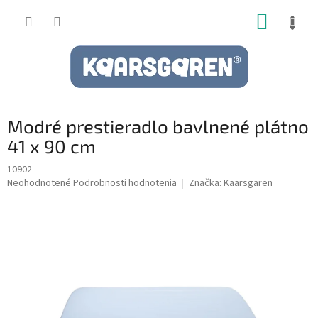
Prejsť
NÁKUP
na
obsah
KOŠÍK
Modré prestieradlo bavlnené plátno
41 x 90 cm
10902
Priemerné
Neohodnotené
Podrobnosti hodnotenia
Značka:
Kaarsgaren
hodnotenie
produktu
je
0,0
z
5
hviezdičiek.