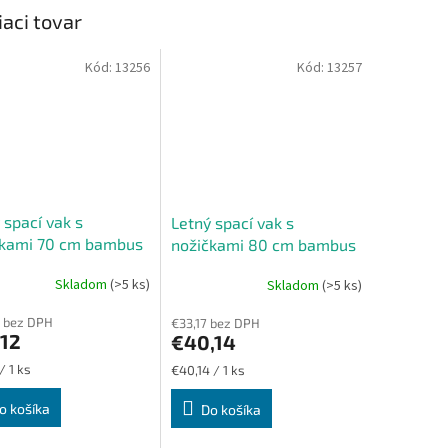
iaci tovar
Kód:
13256
Kód:
13257
 spací vak s
Letný spací vak s
čkami 70 cm bambus
nožičkami 80 cm bambus
futbal
sivý futbal
Skladom
(>5 ks)
Skladom
(>5 ks)
 bez DPH
€33,17 bez DPH
,12
€40,14
ková
Jednotková
/ 1 ks
€40,14 / 1 ks
cena:
o košíka
Do košíka