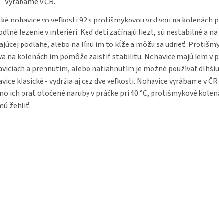
Vyrábame v ČR.
ké nohavice vo veľkosti 92 s protišmykovou vrstvou na kolenách p
dlné lezenie v interiéri. Keď deti začínajú liezť, sú nestabilné a na
ajúcej podlahe, alebo na línu im to kĺže a môžu sa udrieť. Protišm
va na kolenách im pomôže zaistiť stabilitu. Nohavice majú lem v p
viciach a prehnutím, alebo natiahnutím je možné používať dlhši
vice klasické - vydržia aj cez dve veľkosti. Nohavice vyrábame v ČR 
o ich prať otočené naruby v práčke pri 40 °C, protišmykové kolen
ú žehliť.