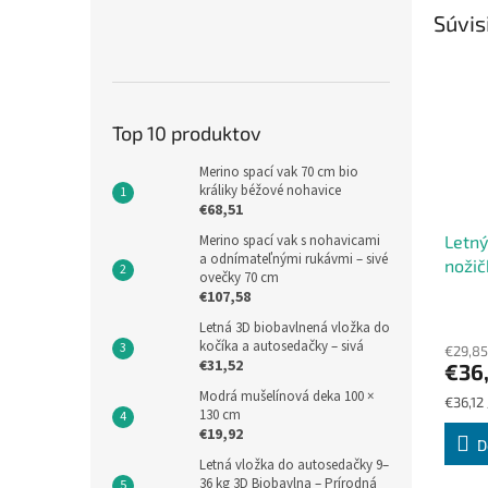
Súvis
Top 10 produktov
Merino spací vak 70 cm bio
králiky béžové nohavice
€68,51
Merino spací vak s nohavicami
Letný
a odnímateľnými rukávmi – sivé
noži
ovečky 70 cm
sivý 
€107,58
Letná 3D biobavlnená vložka do
kočíka a autosedačky – sivá
€29,85
€31,52
€36
Modrá mušelínová deka 100 ×
Jednot
€36,12 
130 cm
cena:
€19,92
D
Letná vložka do autosedačky 9–
36 kg 3D Biobavlna – Prírodná