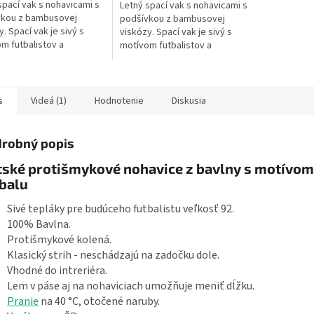
spací vak s nohavicami s
Letný spací vak s nohavicami s
vkou z bambusovej
podšívkou z bambusovej
. Spací vak je sivý s
viskózy. Spací vak je sivý s
m futbalistov a
motívom futbalistov a
ových lôpt. Dĺžka
futbalových lôpt. Dĺžka
ho vaku je cca 70 cm, to
spacieho vaku je cca 80 cm, to
a dieťaťa...
je výška dieťaťa...
s
Videá (1)
Hodnotenie
Diskusia
robný popis
tské protišmykové nohavice z bavlny s motívom
balu
Sivé tepláky pre budúceho futbalistu veľkosť 92.
100% Bavlna.
Protišmykové kolená.
Klasický strih - neschádzajú na zadočku dole.
Vhodné do intreriéra.
Lem v páse aj na nohaviciach umožňuje meniť dĺžku.
Pranie
na 40 °C, otočené naruby.