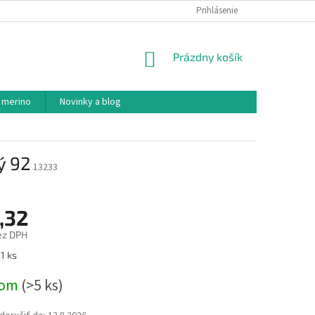
PODMIENKY OCHRANY OSOBNÝCH ÚDAJOV
Prihlásenie
AKO NAKUPOVAŤ
NÁKUPNÝ
Prázdny košík
KOŠÍK
 merino
Novinky a blog
ý 92
13233
,32
ez DPH
ová
1 ks
dom
(>5 ks)