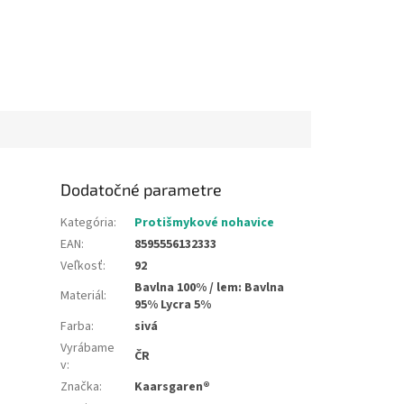
Dodatočné parametre
Kategória
:
Protišmykové nohavice
EAN
:
8595556132333
Veľkosť
:
92
Bavlna 100% / lem: Bavlna
Materiál
:
95% Lycra 5%
Farba
:
sivá
Vyrábame
ČR
v
:
Značka
:
Kaarsgaren®