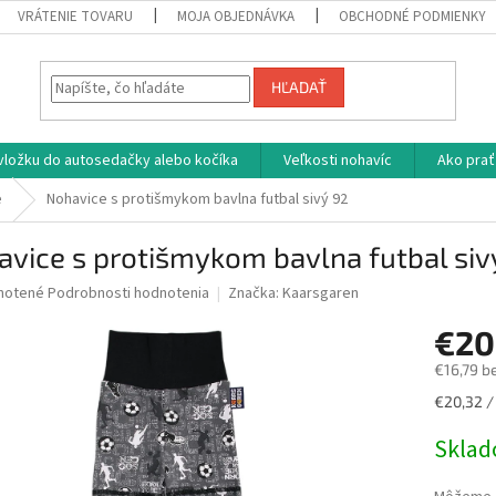
VRÁTENIE TOVARU
MOJA OBJEDNÁVKA
OBCHODNÉ PODMIENKY
HĽADAŤ
vložku do autosedačky alebo kočíka
Veľkosti nohavíc
Ako prať
e
Nohavice s protišmykom bavlna futbal sivý 92
vice s protišmykom bavlna futbal siv
né
notené
Podrobnosti hodnotenia
Značka:
Kaarsgaren
nie
€20
u
€16,79 b
Jednotk
€20,32 / 
cena:
iek.
Skla