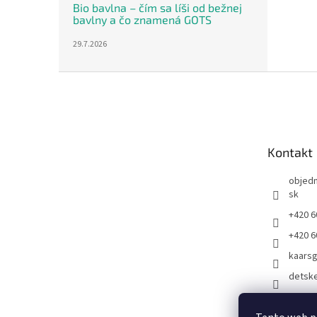
Bio bavlna – čím sa líši od bežnej
bavlny a čo znamená GOTS
29.7.2026
Z
á
p
ä
t
Kontakt
i
e
objed
sk
+420 6
+420 6
kaars
detsk
Kaarsg