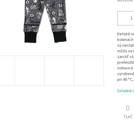
Môžeme d
Detské no
kolenách 
sú nestab
môžu sa 
zaistiť s
prehnutím
nohavice 
vyrobené
pri 40 °C
Detailné 
TLAČ