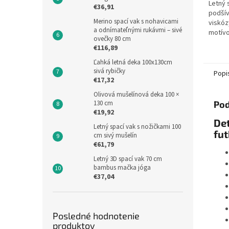
Letný 
€36,91
podší
Merino spací vak s nohavicami
viskózy
a odnímateľnými rukávmi – sivé
motívo
ovečky 80 cm
futbal
€116,89
spacie
je výšk
Ľahká letná deka 100x130cm
sivá rybičky
Popi
€17,32
Olivová mušelínová deka 100 ×
130 cm
Pod
€19,92
De
Letný spací vak s nožičkami 100
fut
cm sivý mušelín
€61,79
Letný 3D spací vak 70 cm
bambus mačka jóga
€37,04
Posledné hodnotenie
produktov