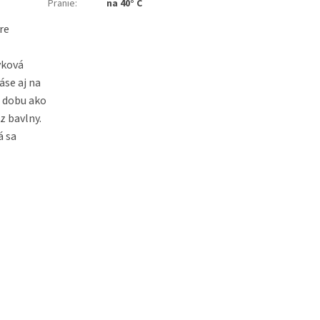
Pranie
:
na 40° C
re
yková
áse aj na
u dobu ako
z bavlny.
á sa