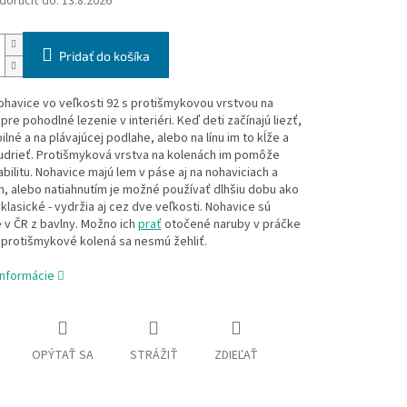
oručiť do:
13.8.2026
Pridať do košíka
havice vo veľkosti 92 s protišmykovou vrstvou na
pre pohodlné lezenie v interiéri. Keď deti začínajú liezť,
ilné a na plávajúcej podlahe, alebo na línu im to kĺže a
udrieť. Protišmyková vrstva na kolenách im pomôže
tabilitu. Nohavice majú lem v páse aj na nohaviciach a
, alebo natiahnutím je možné používať dlhšiu dobu ako
klasické - vydržia aj cez dve veľkosti. Nohavice sú
 v ČR z bavlny. Možno ich
prať
otočené naruby v práčke
, protišmykové kolená sa nesmú žehliť.
informácie
OPÝTAŤ SA
STRÁŽIŤ
ZDIEĽAŤ