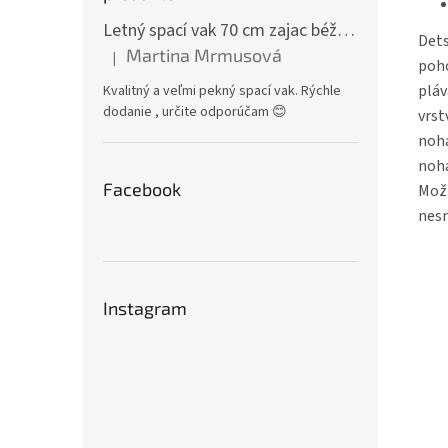
Letný spací vak 70 cm zajac béžový zips na boku
Dets
Martina Mrmusová
|
Hodnotenie produktu je 5 z 5 hviezdičiek.
poho
pláv
Kvalitný a veľmi pekný spací vak. Rýchle
dodanie , určite odporúčam 😊
vrst
noha
noha
Facebook
Možn
nesm
Instagram