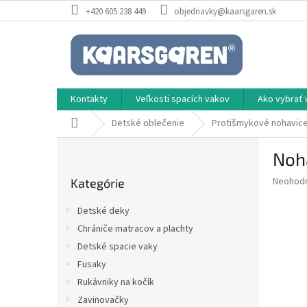
Prejsť
+420 605 238 449
objednavky@kaarsgaren.sk
na
obsah
Kontakty
Veľkosti spacích vakov
Ako vybrať 
Domov
Detské oblečenie
Protišmykové nohavic
B
Noha
o
Preskočiť
č
Priemer
Neohod
Kategórie
kategórie
n
hodnote
ý
produkt
Detské deky
p
je
Chrániče matracov a plachty
0,0
a
z
Detské spacie vaky
n
5
e
Fusaky
hviezdič
l
Rukávniky na kočík
Zavinovačky