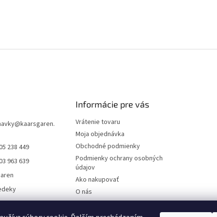
Informácie pre vás
Vrátenie tovaru
navky
@
kaarsgaren.
Moja objednávka
Obchodné podmienky
05 238 449
Podmienky ochrany osobných
03 963 639
údajov
garen
Ako nakupovať
edeky
O nás
aren Textile
On-line platby
Doklady k stiahnutiu