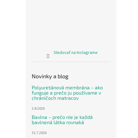
Sledovať na Instagrame
Novinky a blog
Polyuretánová membrána – ako
funguje a prečo ju používame v
chráničoch matracov
2.8.2026
Bavlna – prečo nie je každá
bavlnená látka rovnaká
31.7.2026