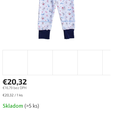
€20,32
€16,79 bez DPH
Jednotková
€20,32 / 1 ks
cena:
Skladom
(>5 ks)