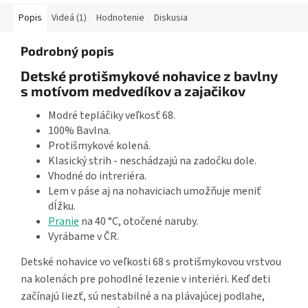
Popis
Videá (1)
Hodnotenie
Diskusia
Podrobný popis
Detské protišmykové nohavice z bavlny
s motívom medvedíkov a zajačikov
Modré tepláčiky veľkosť 68.
100% Bavlna.
Protišmykové kolená.
Klasický strih - neschádzajú na zadočku dole.
Vhodné do intreriéra.
Lem v páse aj na nohaviciach umožňuje meniť
dĺžku.
Pranie
na 40 °C, otočené naruby.
Vyrábame v ČR.
Detské nohavice vo veľkosti 68 s protišmykovou vrstvou
na kolenách pre pohodlné lezenie v interiéri. Keď deti
začínajú liezť, sú nestabilné a na plávajúcej podlahe,