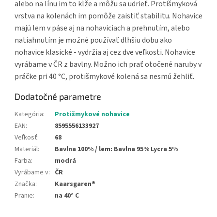
alebo na línu im to kĺže a môžu sa udrieť. Protišmyková
vrstva na kolenách im pomôže zaistiť stabilitu. Nohavice
majú lem v páse aj na nohaviciach a prehnutím, alebo
natiahnutím je možné používať dlhšiu dobu ako
nohavice klasické - vydržia aj cez dve veľkosti. Nohavice
vyrábame v ČR z bavlny. Možno ich prať otočené naruby v
práčke pri 40 °C, protišmykové kolená sa nesmú žehliť.
Dodatočné parametre
Kategória
:
Protišmykové nohavice
EAN
:
8595556133927
Veľkosť
:
68
Materiál
:
Bavlna 100% / lem: Bavlna 95% Lycra 5%
Farba
:
modrá
Vyrábame v
:
ČR
Značka
:
Kaarsgaren®
Pranie
:
na 40° C