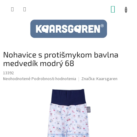
Prejsť
NÁKUP
na
obsah
KOŠÍK
Nohavice s protišmykom bavlna
medvedík modrý 68
13392
Priemerné
Neohodnotené
Podrobnosti hodnotenia
Značka:
Kaarsgaren
hodnotenie
produktu
je
0,0
z
5
hviezdičiek.