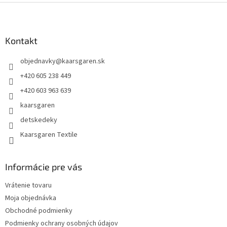
Z
á
p
ä
Kontakt
t
objednavky
@
kaarsgaren.sk
i
e
+420 605 238 449
+420 603 963 639
kaarsgaren
detskedeky
Kaarsgaren Textile
Informácie pre vás
Vrátenie tovaru
Moja objednávka
Obchodné podmienky
Podmienky ochrany osobných údajov