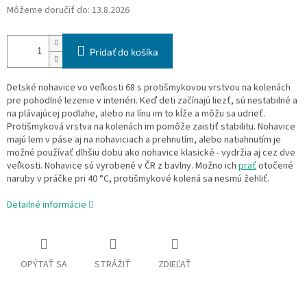
Môžeme doručiť do:
13.8.2026
Pridať do košíka
Detské nohavice vo veľkosti 68 s protišmykovou vrstvou na kolenách
pre pohodlné lezenie v interiéri. Keď deti začínajú liezť, sú nestabilné a
na plávajúcej podlahe, alebo na línu im to kĺže a môžu sa udrieť.
Protišmyková vrstva na kolenách im pomôže zaistiť stabilitu. Nohavice
majú lem v páse aj na nohaviciach a prehnutím, alebo natiahnutím je
možné používať dlhšiu dobu ako nohavice klasické - vydržia aj cez dve
veľkosti. Nohavice sú vyrobené v ČR z bavlny. Možno ich
prať
otočené
naruby v práčke pri 40 °C, protišmykové kolená sa nesmú žehliť.
Detailné informácie
OPÝTAŤ SA
STRÁŽIŤ
ZDIEĽAŤ