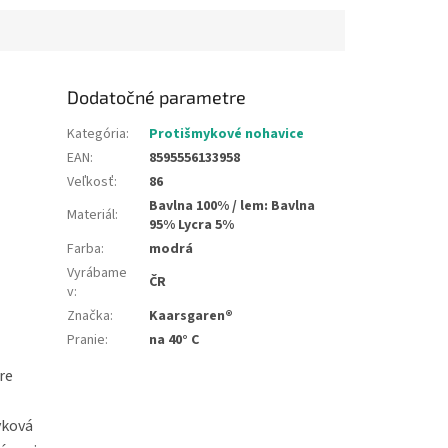
Dodatočné parametre
Kategória
:
Protišmykové nohavice
EAN
:
8595556133958
Veľkosť
:
86
Bavlna 100% / lem: Bavlna
Materiál
:
95% Lycra 5%
Farba
:
modrá
Vyrábame
ČR
v
:
Značka
:
Kaarsgaren®
Pranie
:
na 40° C
re
yková