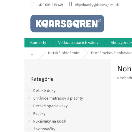
Prejsť
+420 605 238 449
objednavky@kaarsgaren.sk
na
obsah
Kontakty
Veľkosti spacích vakov
Ako vybrať 
Domov
Detské oblečenie
Protišmykové nohavic
B
Noh
o
Preskočiť
č
Priemer
Neohod
Kategórie
kategórie
n
hodnote
ý
produkt
Detské deky
p
je
Chrániče matracov a plachty
0,0
a
z
Detské spacie vaky
n
5
e
Fusaky
hviezdič
l
Rukávniky na kočík
Zavinovačky