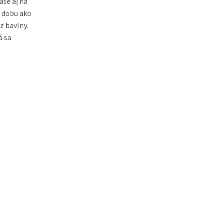
áse aj na
u dobu ako
z bavlny.
á sa