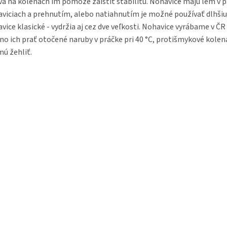
va na kolenách im pomôže zaistiť stabilitu. Nohavice majú lem v p
viciach a prehnutím, alebo natiahnutím je možné používať dlhši
vice klasické - vydržia aj cez dve veľkosti. Nohavice vyrábame v ČR 
o ich prať otočené naruby v práčke pri 40 °C, protišmykové kolen
ú žehliť.