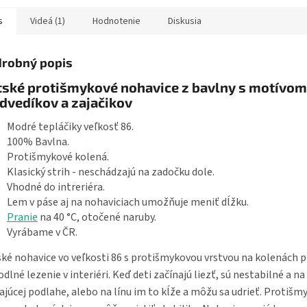
s
Videá (1)
Hodnotenie
Diskusia
robný popis
tské protišmykové nohavice z bavlny s motívom
dvedíkov a zajačikov
Modré tepláčiky veľkosť 86.
100% Bavlna.
Protišmykové kolená.
Klasický strih - neschádzajú na zadočku dole.
Vhodné do intreriéra.
Lem v páse aj na nohaviciach umožňuje meniť dĺžku.
Pranie
na 40 °C, otočené naruby.
Vyrábame v ČR.
ké nohavice vo veľkosti 86 s protišmykovou vrstvou na kolenách p
dlné lezenie v interiéri. Keď deti začínajú liezť, sú nestabilné a na
ajúcej podlahe, alebo na línu im to kĺže a môžu sa udrieť. Protišm