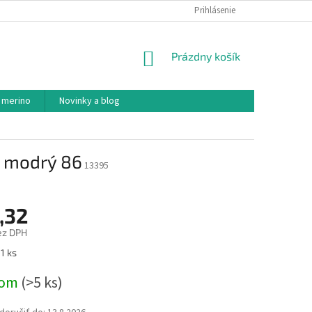
PODMIENKY OCHRANY OSOBNÝCH ÚDAJOV
Prihlásenie
AKO NAKUPOVAŤ
NÁKUPNÝ
Prázdny košík
KOŠÍK
 merino
Novinky a blog
k modrý 86
13395
,32
ez DPH
ová
1 ks
dom
(>5 ks)