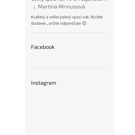
Martina Mrmusová
|
Hodnotenie produktu je 5 z 5 hviezdičiek.
Kvalitný a veľmi pekný spací vak. Rýchle
dodanie , určite odporúčam 😊
Facebook
Instagram