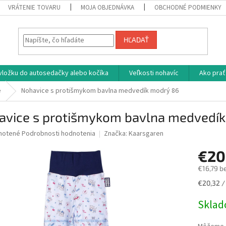
VRÁTENIE TOVARU
MOJA OBJEDNÁVKA
OBCHODNÉ PODMIENKY
HĽADAŤ
vložku do autosedačky alebo kočíka
Veľkosti nohavíc
Ako prať
e
Nohavice s protišmykom bavlna medvedík modrý 86
avice s protišmykom bavlna medvedí
né
notené
Podrobnosti hodnotenia
Značka:
Kaarsgaren
nie
€20
u
€16,79 b
Jednotk
€20,32 / 
cena:
iek.
Skla