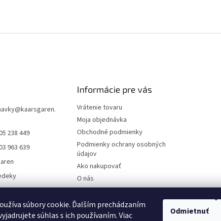
Informácie pre vás
Vrátenie tovaru
navky
@
kaarsgaren.
Moja objednávka
Obchodné podmienky
05 238 449
Podmienky ochrany osobných
03 963 639
údajov
garen
Ako nakupovať
edeky
O nás
aren Textile
On-line platby
Doklady k stiahnutiu
oužíva súbory cookie. Ďalším prechádzaním
Odmietnuť
yjadrujete súhlas s ich používaním. Viac
Čo dať do kočíka v zime?