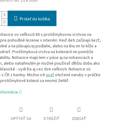
oručiť do:
13.8.2026
Pridať do košíka
havice vo veľkosti 86 s protišmykovou vrstvou na
pre pohodlné lezenie v interiéri. Keď deti začínajú liezť,
ilné a na plávajúcej podlahe, alebo na línu im to kĺže a
udrieť. Protišmyková vrstva na kolenách im pomôže
tabilitu. Nohavice majú lem v páse aj na nohaviciach a
, alebo natiahnutím je možné používať dlhšiu dobu ako
klasické - vydržia aj cez dve veľkosti. Nohavice sú
 v ČR z bavlny. Možno ich
prať
otočené naruby v práčke
, protišmykové kolená sa nesmú žehliť.
informácie
OPÝTAŤ SA
STRÁŽIŤ
ZDIEĽAŤ