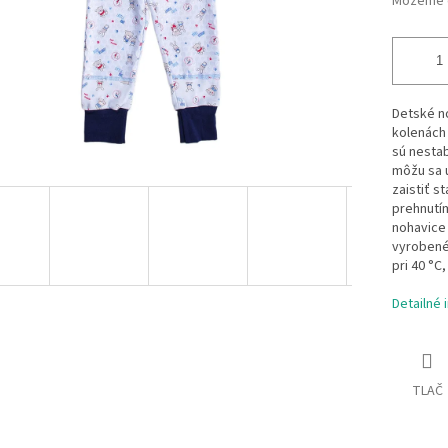
Môžeme d
Detské no
kolenách 
sú nestab
môžu sa 
zaistiť s
prehnutím
nohavice 
vyrobené
pri 40 °C
Detailné 
TLAČ