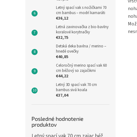
vrst
Letný spací vak s nožičkami 70
noha
cm bambus – modrí kamaráti
noha
€36,12
Možn
Letná zavinovačka z bio-bavlny
nesm
koralové korytnačky
€32,75
Detská deka bavlna / merino –
hnedé ovečky
€40,85
Celoročný merino spací vak 60
cm béžový so zajačikmi
€44,22
Letný 3D spací vak 70 cm
bambus sivá koala
€37,04
Posledné hodnotenie
produktov
Letný spací vak 70 cm zajac béžový zips na boku