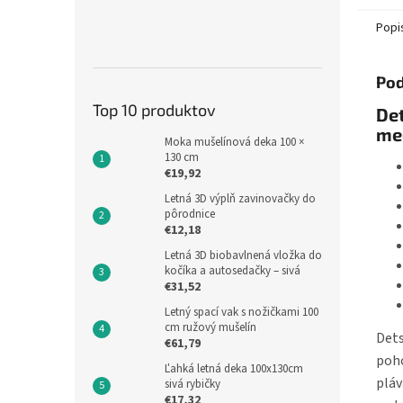
Popi
Pod
Top 10 produktov
De
me
Moka mušelínová deka 100 ×
130 cm
€19,92
Letná 3D výplň zavinovačky do
pôrodnice
€12,18
Letná 3D biobavlnená vložka do
kočíka a autosedačky – sivá
€31,52
Letný spací vak s nožičkami 100
cm ružový mušelín
Dets
€61,79
poho
Ľahká letná deka 100x130cm
pláv
sivá rybičky
€17,32