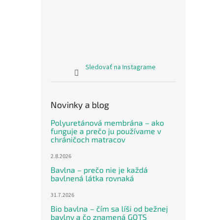
Sledovať na Instagrame
Novinky a blog
Polyuretánová membrána – ako
funguje a prečo ju používame v
chráničoch matracov
2.8.2026
Bavlna – prečo nie je každá
bavlnená látka rovnaká
31.7.2026
Bio bavlna – čím sa líši od bežnej
bavlny a čo znamená GOTS