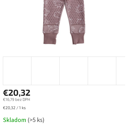
€20,32
€16,79 bez DPH
Jednotková
€20,32 / 1 ks
cena:
Skladom
(>5 ks)