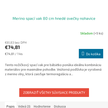
Merino spací vak 80 cm hnedé ovečky nohavice
Skladom
(>5 ks)
€61,83 bez DPH
€74,81
Jednotková
€74,81 / 1 ks
Do košíka
cena:
Tento nožičkový spací vak pre bábätko ponúka ideálnu kombináciu
materiálov pre maximálne pohodlie. Vnútorná podšívka je vyrobená
z merino vlny, ktorá zaisťuje termoreguláciu a...
ZOBRAZIŤ VŠETKY SÚVISIACE PRODUKTY
Popis
Videá (3)
Hodnotenie
Diskusia