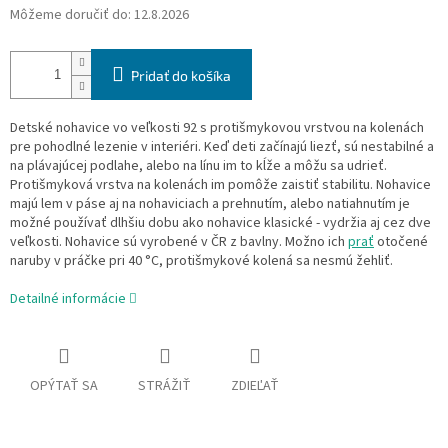
Môžeme doručiť do:
12.8.2026
Pridať do košíka
Detské nohavice vo veľkosti 92 s protišmykovou vrstvou na kolenách
pre pohodlné lezenie v interiéri. Keď deti začínajú liezť, sú nestabilné a
na plávajúcej podlahe, alebo na línu im to kĺže a môžu sa udrieť.
Protišmyková vrstva na kolenách im pomôže zaistiť stabilitu. Nohavice
majú lem v páse aj na nohaviciach a prehnutím, alebo natiahnutím je
možné používať dlhšiu dobu ako nohavice klasické - vydržia aj cez dve
veľkosti. Nohavice sú vyrobené v ČR z bavlny. Možno ich
prať
otočené
naruby v práčke pri 40 °C, protišmykové kolená sa nesmú žehliť.
Detailné informácie
OPÝTAŤ SA
STRÁŽIŤ
ZDIEĽAŤ