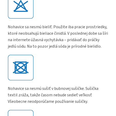
Nohavice sa nesmú bieliť. Použite iba pracie prostriedky,
ktoré neobsahujú bieliace činidlá. V poslednej dobe sa šíri
na internete úžasná vychytávka – pridávať do práčky
jedlú sódu. Na to pozor jedlá sóda je prírodné bielidlo.
Nohavice sa nesmú sušiť v bubnovej sušičke. Sušička
textil zráža, takže časom nebude sedieť veľkosť
Všeobecne neodporúčame používanie sušičky.