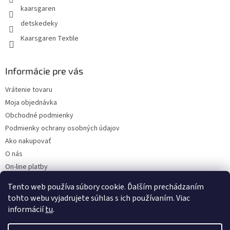
kaarsgaren
detskedeky
Kaarsgaren Textile
Informácie pre vás
Vrátenie tovaru
Moja objednávka
Obchodné podmienky
Podmienky ochrany osobných údajov
Ako nakupovať
O nás
On-line platby
Doklady k stiahnutiu
Tento web používa súbory cookie. Ďalším prechádzaním
Čo dať do kočíka v zime?
tohto webu vyjadrujete súhlas s ich používaním. Viac
informácií
tu
.