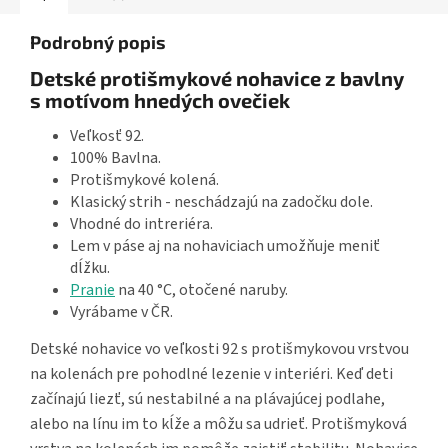
Podrobný popis
Detské protišmykové nohavice z bavlny
s motívom hnedých ovečiek
Veľkosť 92.
100% Bavlna.
Protišmykové kolená.
Klasický strih - neschádzajú na zadočku dole.
Vhodné do intreriéra.
Lem v páse aj na nohaviciach umožňuje meniť
dĺžku.
Pranie
na 40 °C, otočené naruby.
Vyrábame v ČR.
Detské nohavice vo veľkosti 92 s protišmykovou vrstvou
na kolenách pre pohodlné lezenie v interiéri. Keď deti
začínajú liezť, sú nestabilné a na plávajúcej podlahe,
alebo na línu im to kĺže a môžu sa udrieť. Protišmyková