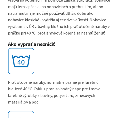
vrstva na kolenách im pomôže zaistiť stabilitu. Nohavice
majú lem v páse aj na nohaviciach a prehnutím, alebo
natiahnutím je možné používať dlhšiu dobu ako
nohavice klasické - vydržia aj cez dve veľkosti. Nohavice
vyrábame v ČR z bavlny. Možno ich prať otočené naruby v
práčke pri 40 °C, protišmykové kolená sa nesmú žehliť.
Ako vyprať a nezničiť
Prať otočené naruby, normálne pranie pre farebnú
bielizeň 40 °C. Cyklus prania vhodný napr. pre tmavo
farebné výrobky z bavlny, polyesteru, zmesových
materiálov a pod.