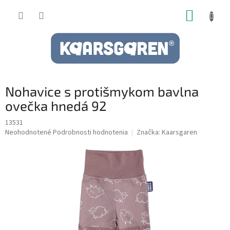
Prejsť
NÁKUP
na
obsah
KOŠÍK
Nohavice s protišmykom bavlna
ovečka hnedá 92
13531
Priemerné
Neohodnotené
Podrobnosti hodnotenia
Značka:
Kaarsgaren
hodnotenie
produktu
je
0,0
z
5
hviezdičiek.