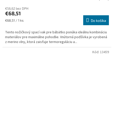
€56,62 bez DPH
€68,51
Jednotková
€68,51 / 1 ks
Do košíka
cena:
Tento nožičkový spací vak pre bábätko ponúka ideálnu kombináciu
materiálov pre maximálne pohodlie. Vnútorná podšívka je vyrobená
z merino vlny, ktorá zaisťuje termoreguláciu a...
Kód:
13459