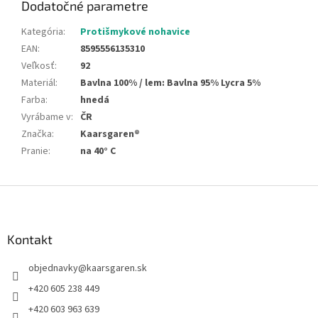
Dodatočné parametre
Kategória
:
Protišmykové nohavice
EAN
:
8595556135310
Veľkosť
:
92
Materiál
:
Bavlna 100% / lem: Bavlna 95% Lycra 5%
Farba
:
hnedá
Vyrábame v
:
ČR
Značka
:
Kaarsgaren®
Pranie
:
na 40° C
Z
á
p
ä
Kontakt
t
objednavky
@
kaarsgaren.sk
i
e
+420 605 238 449
+420 603 963 639