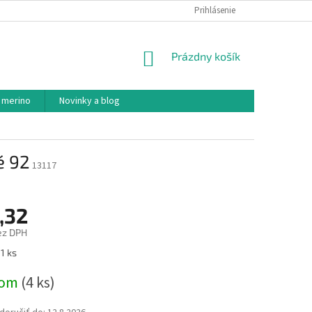
PODMIENKY OCHRANY OSOBNÝCH ÚDAJOV
Prihlásenie
AKO NAKUPOVAŤ
NÁKUPNÝ
Prázdny košík
KOŠÍK
 merino
Novinky a blog
é 92
13117
,32
ez DPH
ová
1 ks
dom
(4 ks)