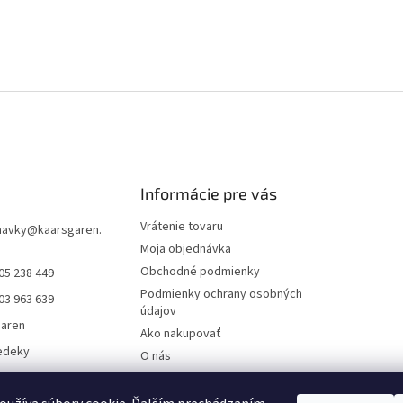
Informácie pre vás
Vrátenie tovaru
navky
@
kaarsgaren.
Moja objednávka
Obchodné podmienky
05 238 449
Podmienky ochrany osobných
03 963 639
údajov
garen
Ako nakupovať
edeky
O nás
aren Textile
On-line platby
Doklady k stiahnutiu