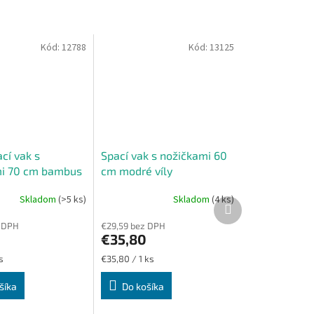
Kód:
12788
Kód:
13125
cí vak s
Spací vak s nožičkami 60
mi 70 cm bambus
cm modré víly
ly
Skladom
(>5 ks)
Skladom
(4 ks)
Ďalší
e
produkt
 DPH
€29,59 bez DPH
€35,80
Jednotková
s
€35,80 / 1 ks
cena:
šíka
Do košíka
.