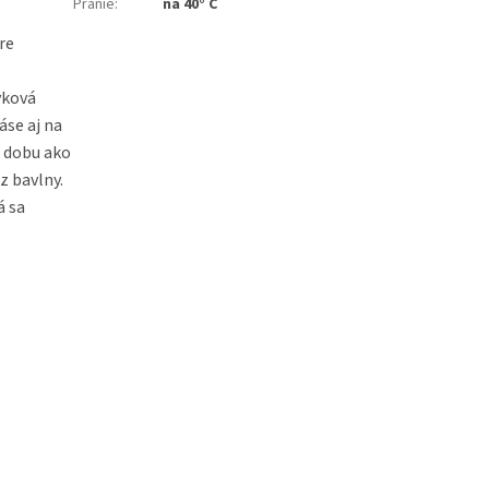
Pranie
:
na 40° C
re
yková
áse aj na
u dobu ako
z bavlny.
á sa