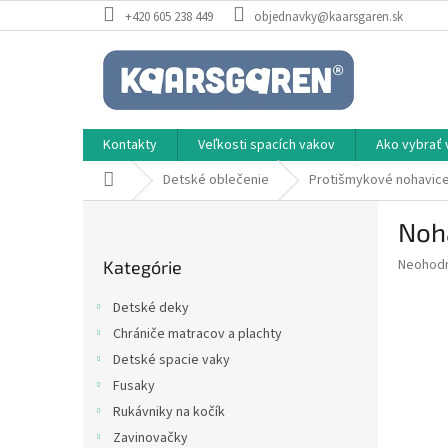
Prejsť
+420 605 238 449
objednavky@kaarsgaren.sk
na
obsah
Kontakty
Veľkosti spacích vakov
Ako vybrať 
Domov
Detské oblečenie
Protišmykové nohavic
B
Noh
o
Preskočiť
č
Priemer
Neohod
Kategórie
kategórie
n
hodnote
ý
produkt
Detské deky
p
je
Chrániče matracov a plachty
0,0
a
z
Detské spacie vaky
n
5
e
Fusaky
hviezdič
l
Rukávniky na kočík
Zavinovačky