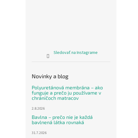
Sledovať na Instagrame
Novinky a blog
Polyuretánová membrána – ako
funguje a prečo ju používame v
chráničoch matracov
2.8.2026
Bavlna – prečo nie je každá
bavlnená látka rovnaká
31.7.2026