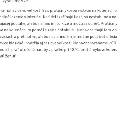
Vyrábame v ČR.
ké nohavice vo veľkosti 92 s protišmykovou vrstvou na kolenách p
dlné lezenie v interiéri. Keď deti začínajú liezť, sú nestabilné a na
ajúcej podlahe, alebo na línu im to kĺže a môžu sa udrieť. Protišm
va na kolenách im pomôže zaistiť stabilitu. Nohavice majú lem v p
viciach a prehnutím, alebo natiahnutím je možné používať dlhši
vice klasické - vydržia aj cez dve veľkosti. Nohavice vyrábame v ČR 
o ich prať otočené naruby v práčke pri 40 °C, protišmykové kolen
ú žehliť.