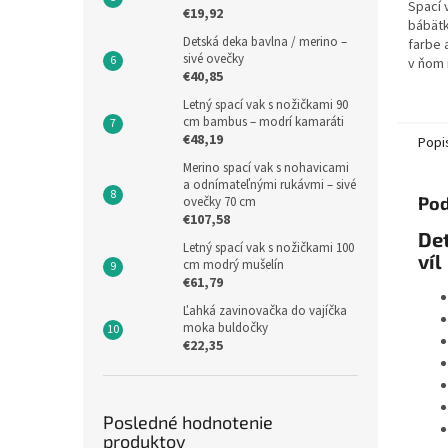
Spací 
€19,92
bábätk
Detská deka bavlna / merino –
farbe 
sivé ovečky
v ňom
€40,85
nožičk
je cca
Letný spací vak s nožičkami 90
cm bambus – modrí kamaráti
€48,19
Popi
Merino spací vak s nohavicami
a odnímateľnými rukávmi – sivé
Pod
ovečky 70 cm
€107,58
De
Letný spací vak s nožičkami 100
víl
cm modrý mušelín
€61,79
Ľahká zavinovačka do vajíčka
moka buldočky
€22,35
Posledné hodnotenie
produktov