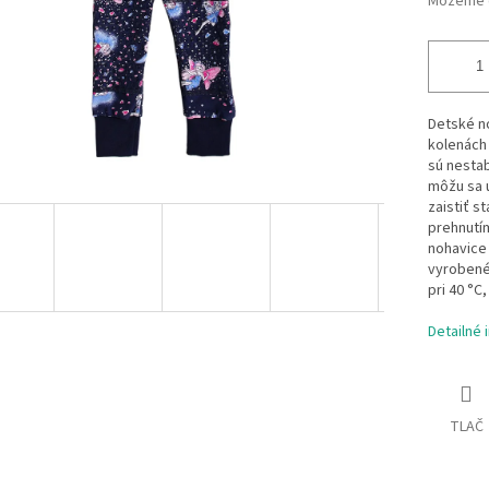
Môžeme d
Detské no
kolenách 
sú nestab
môžu sa 
zaistiť s
prehnutím
nohavice 
vyrobené
pri 40 °C
Detailné 
TLAČ