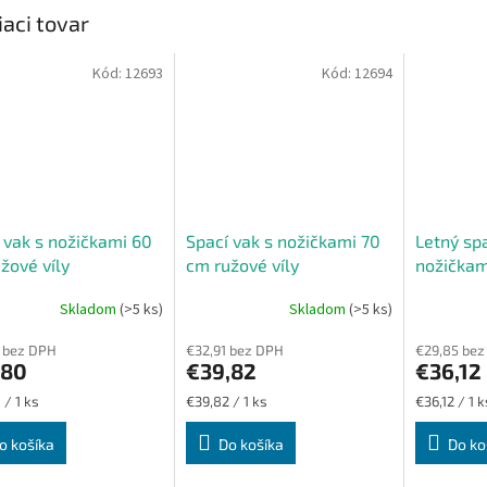
iaci tovar
Kód:
12693
Kód:
12694
 vak s nožičkami 60
Spací vak s nožičkami 70
Letný spa
žové víly
cm ružové víly
nožička
ružové ví
Skladom
(>5 ks)
Skladom
(>5 ks)
Priemerné
Priemerné
hodnotenie
hodnoteni
 bez DPH
€32,91 bez DPH
€29,85 bez
produktu
produktu
,80
€39,82
€36,12
je
je
5,0
5,0
ková
Jednotková
Jednotková
 / 1 ks
€39,82 / 1 ks
€36,12 / 1 k
z
z
cena:
cena:
5
5
o košíka
Do košíka
Do ko
hviezdičiek.
hviezdičiek