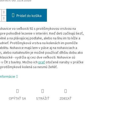
oručiť do:
12.8.2026
Pridať do košíka
havice vo veľkosti 92 s protišmykovou vrstvou na
pre pohodlné lezenie v interiéri. Keď deti začínajú liezť,
ilné a na plávajúcej podlahe, alebo na línu im to kĺže a
udrieť. Protišmyková vrstva na kolenách im pomôže
tabilitu. Nohavice majú lem v páse aj na nohaviciach a
, alebo natiahnutím je možné používať dlhšiu dobu ako
klasické - vydržia aj cez dve veľkosti. Nohavice sú
 v ČR z bavlny. Možno ich
prať
otočené naruby v práčke
, protišmykové kolená sa nesmú žehliť.
informácie
OPÝTAŤ SA
STRÁŽIŤ
ZDIEĽAŤ