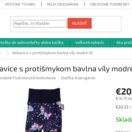
VRÁTENIE TOVARU
MOJA OBJEDNÁVKA
OBCHODNÉ PODMIENKY
HĽADAŤ
vložku do autosedačky alebo kočíka
Veľkosti nohavíc
Ako prať
e
Nohavice s protišmykom bavlna víly modré 92
avice s protišmykom bavlna víly modr
né
notené
Podrobnosti hodnotenia
Značka:
Kaarsgaren
nie
€20
u
€16,79 b
Jednotk
€20,32 / 
cena:
iek.
Skla