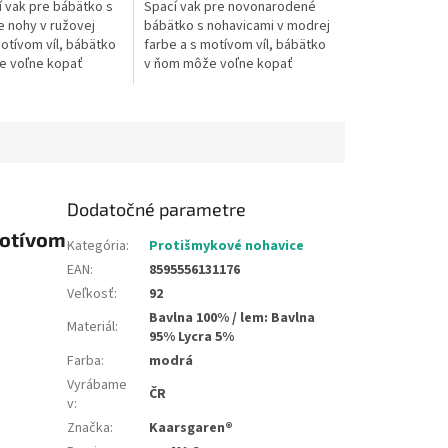
í vak pre bábätko s
Spací vak pre novonarodené
e nohy v ružovej
bábätko s nohavicami v modrej
motívom víl, bábätko
farbe a s motívom víl, bábätko
e voľne kopať
v ňom môže voľne kopať
 Dĺžka spacieho vaku
nožičkami. Dĺžka spacieho vaku
m, možno ho prať v...
je cca 60 cm, možno ho prať v...
Dodatočné parametre
motívom
Kategória
:
Protišmykové nohavice
EAN
:
8595556131176
Veľkosť
:
92
Bavlna 100% / lem: Bavlna
Materiál
:
95% Lycra 5%
Farba
:
modrá
Vyrábame
ČR
v
:
Značka
:
Kaarsgaren®