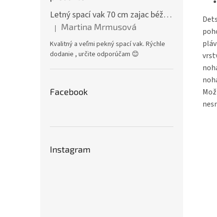
Letný spací vak 70 cm zajac béžový zips na boku
Dets
Martina Mrmusová
|
Hodnotenie produktu je 5 z 5 hviezdičiek.
poho
pláv
Kvalitný a veľmi pekný spací vak. Rýchle
dodanie , určite odporúčam 😊
vrst
noha
noha
Facebook
Možn
nesm
Instagram