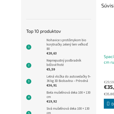
Súvis
Top 10 produktov
Nohavice s protišmykom bio
korytnačky zelený lem veľkosť
80
€20,63
Spací
Nepriepustný podbradník
cm ru
béžové froté
€5,59
Letná vložka do autosedačky 9–
36 kg 3D Biobavlna – Prírodná
€29,59
€36,91
€35
Biela mušelínová deka 100 × 130
Jednot
€35,80
cm
cena:
€19,92
D
Sivá mušelínová deka 100 × 130
cm