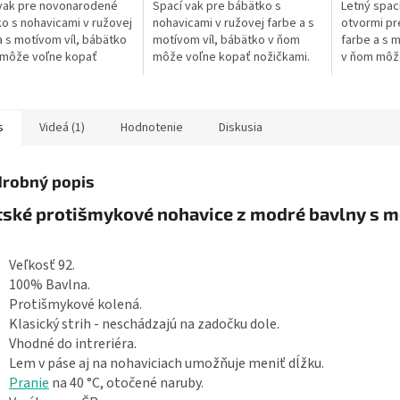
vak pre novonarodené
Spací vak pre bábätko s
Letný spac
o s nohavicami v ružovej
nohavicami v ružovej farbe a s
otvormi pr
a s motívom víl, bábätko
motívom víl, bábätko v ňom
farbe a s 
 môže voľne kopať
môže voľne kopať nožičkami.
v ňom môž
ami. Dĺžka spacieho vaku
Dĺžka spacieho vaku je cca 70
nožičkami.
 60 cm, možno ho prať v...
cm, možno ho prať v práčke pri
je cca 70 c
30 °C....
s
Videá (1)
Hodnotenie
Diskusia
robný popis
tské protišmykové nohavice z modré bavlny s 
Veľkosť 92.
100% Bavlna.
Protišmykové kolená.
Klasický strih - neschádzajú na zadočku dole.
Vhodné do intreriéra.
Lem v páse aj na nohaviciach umožňuje meniť dĺžku.
Pranie
na 40 °C, otočené naruby.