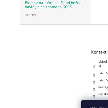
Bio bavlna – čím sa líši od bežnej
bavlny a čo znamená GOTS
29.7.2026
Z
á
p
ä
t
Kontakt
i
e
objed
sk
+420 6
+420 6
kaars
detsk
Kaarsg