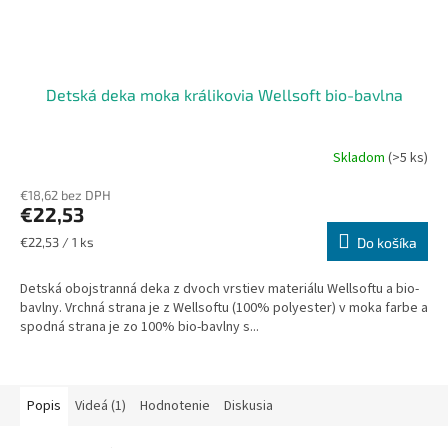
Detská deka moka králikovia Wellsoft bio-bavlna
Skladom
(>5 ks)
€18,62 bez DPH
€22,53
Jednotková
€22,53 / 1 ks
Do košíka
cena:
Detská obojstranná deka z dvoch vrstiev materiálu Wellsoftu a bio-
bavlny. Vrchná strana je z Wellsoftu (100% polyester) v moka farbe a
spodná strana je zo 100% bio-bavlny s...
Popis
Videá (1)
Hodnotenie
Diskusia