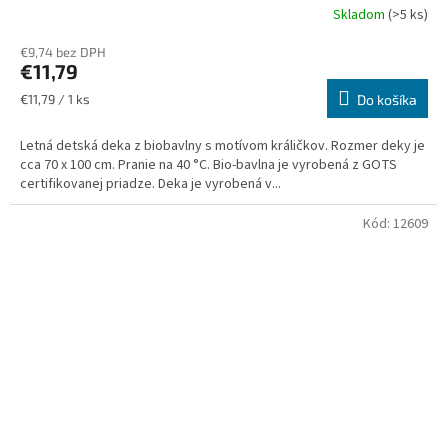
Skladom
(>5 ks)
€9,74 bez DPH
€11,79
Jednotková
€11,79 / 1 ks
Do košíka
cena:
Letná detská deka z biobavlny s motívom králičkov. Rozmer deky je
cca 70 x 100 cm. Pranie na 40 °C. Bio-bavlna je vyrobená z GOTS
certifikovanej priadze. Deka je vyrobená v...
Kód:
12609