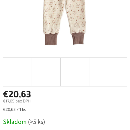
€20,63
€17,05 bez DPH
Jednotková
€20,63 / 1 ks
cena:
Skladom
(>5 ks)