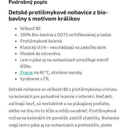
Podrobný popis
Detské protišmykové nohavice z bio-
bavlny s motívom králikov
Veľkosť 80.
100% Bio-bavlna z GOTS certifikovanej priadze.
Protišmykové kolená.
Klasický strih - neschádzajú na zadočku dole.
Vhodné do intreriéra.
Lem v páse aj na nohaviciach umožňuje meniť
dĺžku.
Pranie
na 40 °C, otočené naruby.
Vyrábame v ČR.
Detské nohavice vo veľkosti 80 s protišmykovou vrstvou
na kolenách pre pohodlné lezenie v interiéri. Keď deti
začínajú liezť, sú nestabilné a na plávajúcej podlahe,
alebo na línu im to kĺže a môžu sa udrieť. Protišmyková
vrstva na kolenách im pomôže zaistiť stabilitu. Nohavice
majú lem v páse aj na nohaviciach a prehnutím, alebo