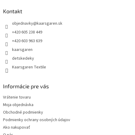
p
ä
Kontakt
t
objednavky
@
kaarsgaren.sk
i
e
+420 605 238 449
+420 603 963 639
kaarsgaren
detskedeky
Kaarsgaren Textile
Informácie pre vás
Vrátenie tovaru
Moja objednávka
Obchodné podmienky
Podmienky ochrany osobných údajov
Ako nakupovať