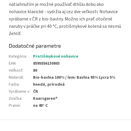
natiahnutím je možné používať dlhšiu dobu ako
nohavice klasické - vydržia aj cez dve veľkosti. Nohavice
vyrábame v ČR z bio-bavlny. Možno ich prať otočené
naruby v práčke pri 40 °C, protišmykové kolená sa nesmú
žehliť.
Dodatočné parametre
Kategória
:
Protišmykové nohavice
EAN
:
8595556130803
Veľkosť
:
80
Materiál
:
Bio-bavlna 100% / lem: Bavlna 95% Lycra 5%
Farba
:
hnedá, prírodná
Vyrábame v
:
ČR
Značka
:
Kaarsgaren®
Pranie
:
na 40° C
Z
á