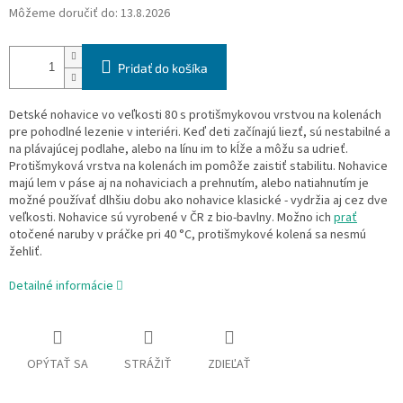
Môžeme doručiť do:
13.8.2026
Pridať do košíka
Detské nohavice vo veľkosti 80 s protišmykovou vrstvou na kolenách
pre pohodlné lezenie v interiéri. Keď deti začínajú liezť, sú nestabilné a
na plávajúcej podlahe, alebo na línu im to kĺže a môžu sa udrieť.
Protišmyková vrstva na kolenách im pomôže zaistiť stabilitu. Nohavice
majú lem v páse aj na nohaviciach a prehnutím, alebo natiahnutím je
možné používať dlhšiu dobu ako nohavice klasické - vydržia aj cez dve
veľkosti. Nohavice sú vyrobené v ČR z bio-bavlny. Možno ich
prať
otočené naruby v práčke pri 40 °C, protišmykové kolená sa nesmú
žehliť.
Detailné informácie
OPÝTAŤ SA
STRÁŽIŤ
ZDIEĽAŤ