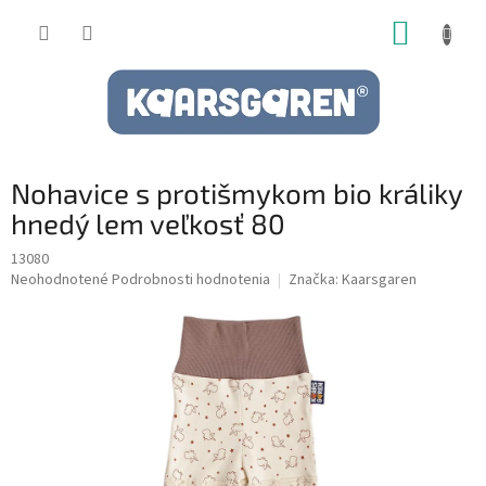
Prejsť
NÁKUP
na
obsah
KOŠÍK
Nohavice s protišmykom bio králiky
hnedý lem veľkosť 80
13080
Priemerné
Neohodnotené
Podrobnosti hodnotenia
Značka:
Kaarsgaren
hodnotenie
produktu
je
0,0
z
5
hviezdičiek.