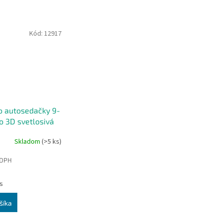
Kód:
12917
o autosedačky 9-
o 3D svetlosivá
Skladom
(>5 ks)
 DPH
s
šíka