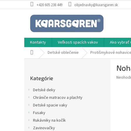
Prejsť
+420 605 238 449
objednavky@kaarsgaren.sk
na
obsah
Kontakty
Veľkosti spacích vakov
Ako vybrať 
Domov
Detské oblečenie
Protišmykové nohavic
B
Noha
o
Preskočiť
č
Priemer
Neohod
Kategórie
kategórie
n
hodnote
ý
produkt
Detské deky
p
je
Chrániče matracov a plachty
0,0
a
z
Detské spacie vaky
n
5
e
Fusaky
hviezdič
l
Rukávniky na kočík
Zavinovačky