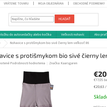
VRÁTENIE TOVARU
MOJA OBJEDNÁVKA
OBCHODNÉ PODMIENKY
HĽADAŤ
vložku do autosedačky alebo kočíka
Veľkosti nohavíc
Ako prať
e
Nohavice s protišmykom bio sivé čierny lem veľkosť 86
vice s protišmykom bio sivé čierny le
né
notené
Podrobnosti hodnotenia
Značka:
Kaarsgaren
nie
€20
u
€17,05 b
Jednotk
€20,63 / 
cena:
iek.
Skla