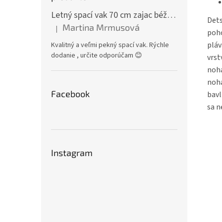
Letný spací vak 70 cm zajac béžový zips na boku
Dets
Martina Mrmusová
|
Hodnotenie produktu je 5 z 5 hviezdičiek.
poho
pláv
Kvalitný a veľmi pekný spací vak. Rýchle
dodanie , určite odporúčam 😊
vrst
noha
noha
Facebook
bavl
sa n
Instagram