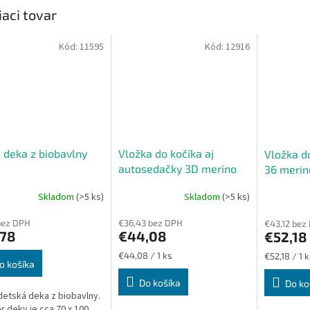
iaci tovar
Kód:
11595
Kód:
12916
 deka z biobavlny
Vložka do kočíka aj
Vložka d
autosedačky 3D merino
36 merin
svetlosivé
Skladom
(>5 ks)
Skladom
(>5 ks)
bez DPH
€36,43 bez DPH
€43,12 bez
,78
€44,08
€52,18
Jednotková
Jednotková
€44,08 / 1 ks
€52,18 / 1 k
o košíka
cena:
cena:
Do košíka
Do ko
detská deka z biobavlny.
 deky je cca 70 x 100