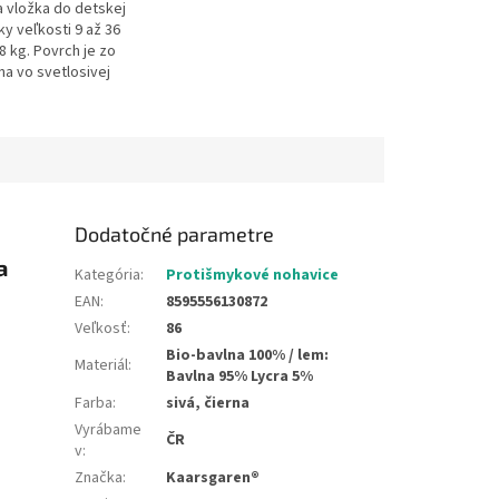
a vložka do detskej
y veľkosti 9 až 36
18 kg. Povrch je zo
a vo svetlosivej
ná strana je z 3D
ktorý zaistí...
Dodatočné parametre
a
Kategória
:
Protišmykové nohavice
EAN
:
8595556130872
Veľkosť
:
86
Bio-bavlna 100% / lem:
Materiál
:
Bavlna 95% Lycra 5%
Farba
:
sivá, čierna
Vyrábame
ČR
v
:
Značka
:
Kaarsgaren®