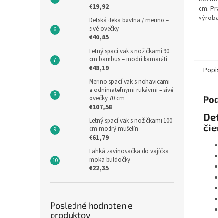
€19,92
cm. Pr
výroba
Detská deka bavlna / merino –
sivé ovečky
€40,85
Letný spací vak s nožičkami 90
cm bambus – modrí kamaráti
€48,19
Popi
Merino spací vak s nohavicami
a odnímateľnými rukávmi – sivé
ovečky 70 cm
Pod
€107,58
Det
Letný spací vak s nožičkami 100
čie
cm modrý mušelín
€61,79
Ľahká zavinovačka do vajíčka
moka buldočky
€22,35
Posledné hodnotenie
produktov