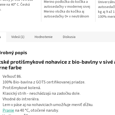
Merino podložka do kočíka a
Univerzáln
anie na 40° C. Česká
autosedačky v modernej sivej
autosedačk
.
Merino vložka do kočíka aj
kg aj 9 až 
autosedačky 0+ v neutrálnom
100% merin
šedom odtieni kombinuje
farbe, spod
jemný povrch zo 100% merino
polyesteru, 
vlny a...
s
Videá (1)
Hodnotenie
Diskusia
robný popis
ské protišmykové nohavice z bio-bavlny v sivé 
rne farbe
Veľkosť 86.
100% Bio-bavlna z GOTS certifikovanej priadze.
Protišmykové kolená.
Klasický strih - neschádzajú na zadočku dole.
Vhodné do intreriéra.
Lem v páse aj na nohaviciach umožňuje meniť dĺžku.
Pranie
na 40 °C, otočené naruby.