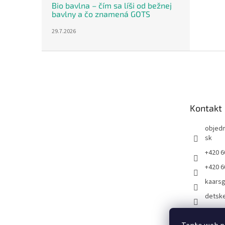
Bio bavlna – čím sa líši od bežnej
bavlny a čo znamená GOTS
29.7.2026
Z
á
p
ä
t
Kontakt
i
e
objed
sk
+420 6
+420 6
kaars
detsk
Kaarsg