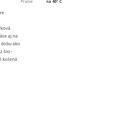
Pranie
:
na 40° C
re
yková
áse aj na
u dobu ako
z bio-
é kolená