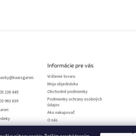
Informácie pre vás
Vrátenie tovaru
navky
@
kaarsgaren.
Moja objednávka
Obchodné podmienky
05 238 449
Podmienky ochrany osobných
03 963 639
údajov
garen
Ako nakupovať
edeky
O nás
aren Textile
On-line platby
Doklady k stiahnutiu