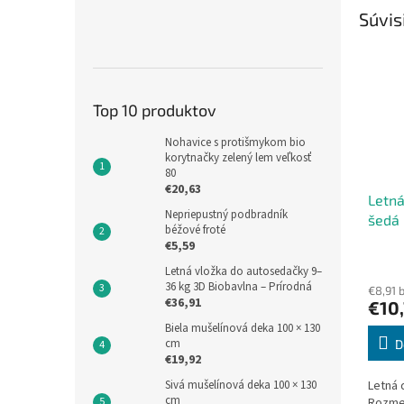
Súvis
Top 10 produktov
Nohavice s protišmykom bio
korytnačky zelený lem veľkosť
80
€20,63
Letná
Nepriepustný podbradník
šedá
béžové froté
€5,59
Letná vložka do autosedačky 9–
36 kg 3D Biobavlna – Prírodná
€8,91 
€36,91
€10
Biela mušelínová deka 100 × 130
cm
D
€19,92
Sivá mušelínová deka 100 × 130
Letná 
cm
Rozmer