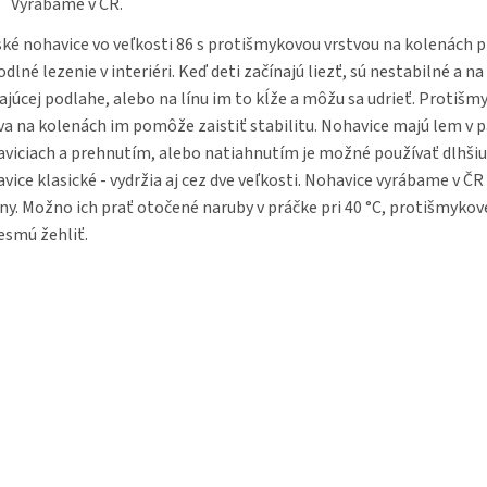
Vyrábame v ČR.
ké nohavice vo veľkosti 86 s protišmykovou vrstvou na kolenách p
dlné lezenie v interiéri. Keď deti začínajú liezť, sú nestabilné a na
ajúcej podlahe, alebo na línu im to kĺže a môžu sa udrieť. Protišm
va na kolenách im pomôže zaistiť stabilitu. Nohavice majú lem v p
viciach a prehnutím, alebo natiahnutím je možné používať dlhši
vice klasické - vydržia aj cez dve veľkosti. Nohavice vyrábame v ČR 
ny. Možno ich prať otočené naruby v práčke pri 40 °C, protišmykov
esmú žehliť.