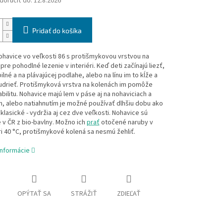
oručiť do:
12.8.2026
Pridať do košíka
havice vo veľkosti 86 s protišmykovou vrstvou na
pre pohodlné lezenie v interiéri. Keď deti začínajú liezť,
ilné a na plávajúcej podlahe, alebo na línu im to kĺže a
udrieť. Protišmyková vrstva na kolenách im pomôže
tabilitu. Nohavice majú lem v páse aj na nohaviciach a
, alebo natiahnutím je možné používať dlhšiu dobu ako
klasické - vydržia aj cez dve veľkosti. Nohavice sú
v ČR z bio-bavlny. Možno ich
prať
otočené naruby v
i 40 °C, protišmykové kolená sa nesmú žehliť.
informácie
OPÝTAŤ SA
STRÁŽIŤ
ZDIEĽAŤ