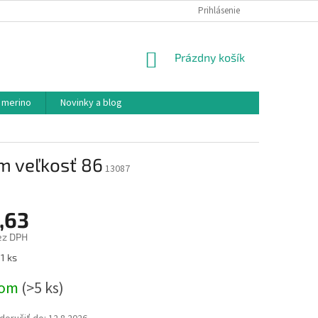
PODMIENKY OCHRANY OSOBNÝCH ÚDAJOV
Prihlásenie
AKO NAKUPOVAŤ
NÁKUPNÝ
Prázdny košík
KOŠÍK
 merino
Novinky a blog
m veľkosť 86
13087
,63
ez DPH
ová
1 ks
dom
(>5 ks)