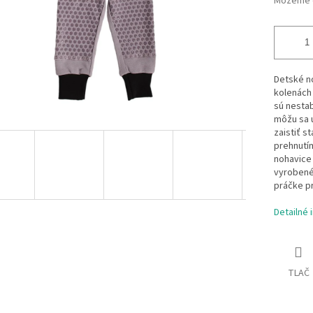
Môžeme d
Detské no
kolenách 
sú nestab
môžu sa 
zaistiť s
prehnutím
nohavice 
vyrobené 
práčke pr
Detailné 
TLAČ