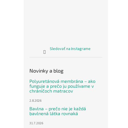
Sledovať na Instagrame
Novinky a blog
Polyuretánová membrána – ako
funguje a prečo ju používame v
chráničoch matracov
2.8.2026
Bavlna – prečo nie je každá
bavlnená látka rovnaká
31.7.2026