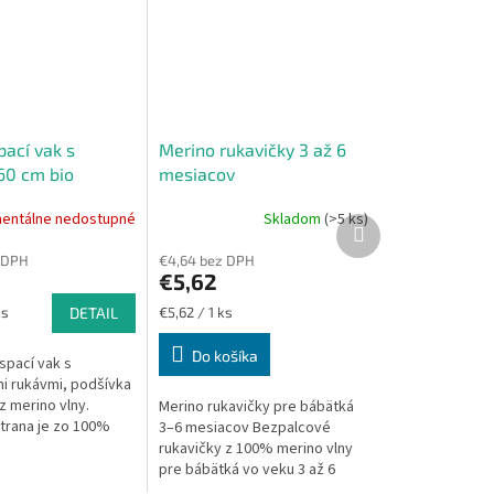
pací vak s
Merino rukavičky 3 až 6
60 cm bio
mesiacov
ia sivé nohavice
entálne nedostupné
Skladom
(>5 ks)
Ďalší
produkt
 DPH
€4,64 bez DPH
€5,62
Jednotková
ks
DETAIL
€5,62 / 1 ks
cena:
Do košíka
spací vak s
i rukávmi, podšívka
 z merino vlny.
Merino rukavičky pre bábätká
strana je zo 100%
3–6 mesiacov Bezpalcové
 s motívom
rukavičky z 100% merino vlny
Dĺžka spacieho vaku
pre bábätká vo veku 3 až 6
 je...
mesiacov. Pomáhajú chrániť