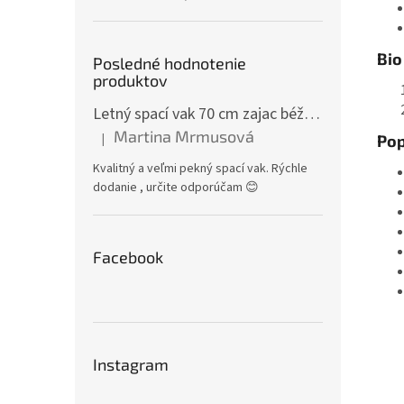
Bio
Posledné hodnotenie
produktov
Letný spací vak 70 cm zajac béžový zips na boku
Martina Mrmusová
|
Pop
Hodnotenie produktu je 5 z 5 hviezdičiek.
Kvalitný a veľmi pekný spací vak. Rýchle
dodanie , určite odporúčam 😊
Facebook
Instagram