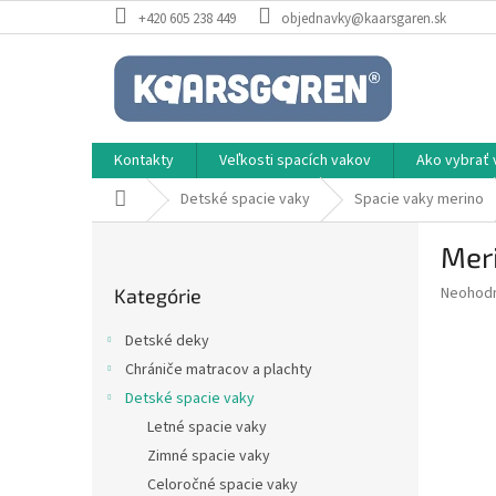
Prejsť
+420 605 238 449
objednavky@kaarsgaren.sk
na
obsah
Kontakty
Veľkosti spacích vakov
Ako vybrať 
Domov
Detské spacie vaky
Spacie vaky merino
B
Meri
o
Preskočiť
č
Priemer
Neohod
Kategórie
kategórie
n
hodnote
ý
produkt
Detské deky
p
je
Chrániče matracov a plachty
0,0
a
z
Detské spacie vaky
n
5
e
Letné spacie vaky
hviezdič
l
Zimné spacie vaky
Celoročné spacie vaky