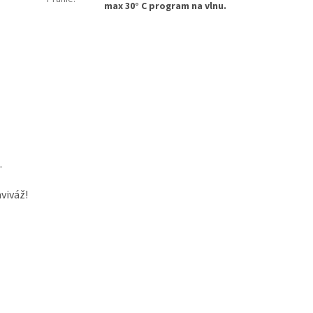
max 30° C program na vlnu.
.
viváž!