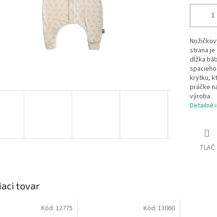
Nožičkový
strana je
dĺžka báb
spacieho
krytku, k
práčke na
výroba.
Detailné 
TLAČ
iaci tovar
Kód:
12775
Kód:
13060