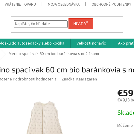
VRÁTENIE TOVARU
MOJA OBJEDNÁVKA
OBCHODNÉ PODMIENKY
HĽADAŤ
vložku do autosedačky alebo kočíka
Veľkosti nohavíc
Ako prať
Merino spací vak 60 cm bio baránkovia s nožičkami
no spací vak 60 cm bio baránkovia s 
né
notené
Podrobnosti hodnotenia
Značka:
Kaarsgaren
nie
€59
u
€49,13 b
Jednotk
Skla
cena:
iek.
Môžeme d