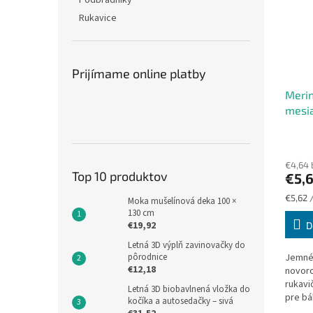
Podbradníky
Rukavice
Prijímame online platby
Merin
mesi
€4,64
Top 10 produktov
€5,
Jednot
€5,62 /
Moka mušelínová deka 100 ×
cena:
130 cm
€19,92
D
Letná 3D výplň zavinovačky do
pôrodnice
Jemné 
€12,18
novor
rukavi
Letná 3D biobavlnená vložka do
pre bá
kočíka a autosedačky – sivá
mesiac