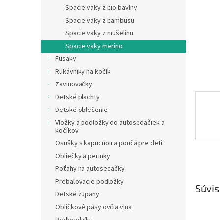
Spacie vaky z bio bavlny
Spacie vaky z bambusu
Spacie vaky z mušelínu
Spacie vaky merino
Fusaky
Rukávniky na kočík
Zavinovačky
Detské plachty
Detské oblečenie
Vložky a podložky do autosedačiek a
kočíkov
Osušky s kapucňou a pončá pre deti
Obliečky a perinky
Poťahy na autosedačky
Prebaľovacie podložky
Súvis
Detské župany
Obličkové pásy ovčia vlna