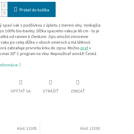
Pridať do košíka
 spací vak s podšívkou z úpletu z merino vlny. Vonkajšia
 zo 100% bio-bavlny. Dĺžka spacieho vaku je 60 cm - to je
ätká od ramien k členkom. Zips umožní otvorenie
 vaku po celej dĺžke v oboch smeroch a má látkovú
torá zabraňuje privretiu krku do zipsu. Možno
prať
v
 max 30° C program na vlnu. Nepoužívať aviváž! Česká
informácie
OPÝTAŤ SA
STRÁŽIŤ
ZDIEĽAŤ
Kód:
13205
Kód:
13293