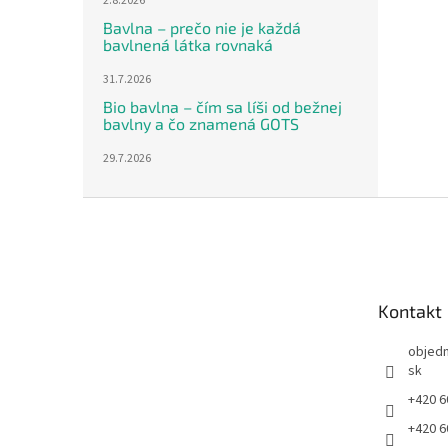
2.8.2026
Bavlna – prečo nie je každá
bavlnená látka rovnaká
31.7.2026
Bio bavlna – čím sa líši od bežnej
bavlny a čo znamená GOTS
29.7.2026
Z
á
p
ä
t
Kontakt
i
e
objed
sk
+420 6
+420 6