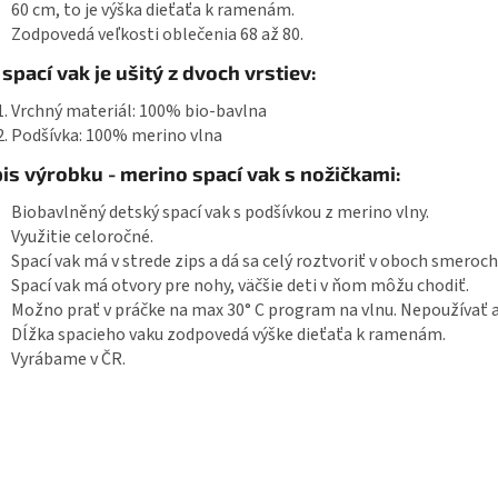
60 cm, to je výška dieťaťa k ramenám.
Zodpovedá veľkosti oblečenia 68 až 80.
 spací vak je ušitý z dvoch vrstiev:
Vrchný materiál: 100% bio-bavlna
Podšívka: 100% merino vlna
is výrobku - merino spací vak s nožičkami:
Biobavlněný detský spací vak s podšívkou z merino vlny.
Využitie celoročné.
Spací vak má v strede zips a dá sa celý roztvoriť v oboch smeroch
Spací vak má otvory pre nohy, väčšie deti v ňom môžu chodiť.
Možno prať v práčke na max 30° C program na vlnu. Nepoužívať a
Dĺžka spacieho vaku zodpovedá výške dieťaťa k ramenám.
Vyrábame v ČR.