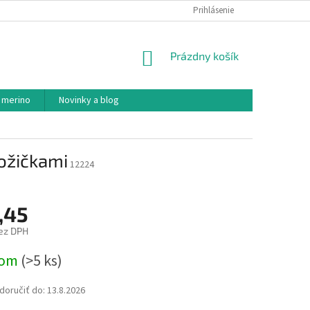
PODMIENKY OCHRANY OSOBNÝCH ÚDAJOV
Prihlásenie
AKO NAKUPOVAŤ
NÁKUPNÝ
Prázdny košík
KOŠÍK
 merino
Novinky a blog
nožičkami
12224
,45
ez DPH
ová
dom
(>5 ks)
oručiť do:
13.8.2026