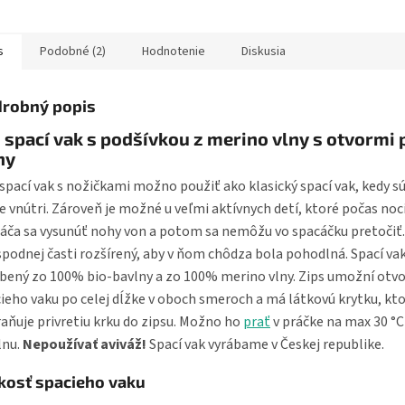
oškriabaním, udržujú
 v...
s
Podobné (2)
Hodnotenie
Diskusia
robný popis
 spací vak s podšívkou z merino vlny s otvormi 
hy
spací vak s nožičkami možno použiť ako klasický spací vak, kedy s
e vnútri. Zároveň je možné u veľmi aktívnych detí, ktoré počas noc
áča sa vysunúť nohy von a potom sa nemôžu vo spacáčku pretočiť.
 spodnej časti rozšírený, aby v ňom chôdza bola pohodlná. Spací vak
bený zo 100% bio-bavlny a zo 100% merino vlny. Zips umožní otv
ieho vaku po celej dĺžke v oboch smeroch a má látkovú krytku, kt
aňuje privretiu krku do zipsu. Možno ho
prať
v práčke na max 30 °
lnu.
Nepoužívať aviváž!
Spací vak vyrábame v Českej republike.
kosť spacieho vaku