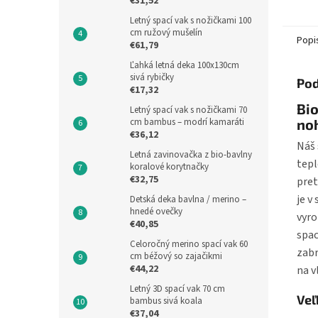
€31,52
pred p
Letný spací vak s nožičkami 100
ručičky
cm ružový mušelín
Popi
€61,79
Ľahká letná deka 100x130cm
sivá rybičky
Pod
€17,32
Bio
Letný spací vak s nožičkami 70
cm bambus – modrí kamaráti
no
€36,12
Náš 
Letná zavinovačka z bio-bavlny
tepl
koralové korytnačky
€32,75
pret
je v
Detská deka bavlna / merino –
hnedé ovečky
vyro
€40,85
spac
Celoročný merino spací vak 60
zabr
cm béžový so zajačikmi
€44,22
na v
Letný 3D spací vak 70 cm
Veľ
bambus sivá koala
€37,04