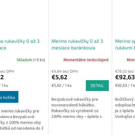
o rukavičky 0 až 3
Merino rukavičky 0 až 3
Merino s
ace
mesiace baránkovia
rukávmi 
baránkov
Skladom
(>5 ks)
Momentálne nedostupné
Mom
 bez DPH
€4,64 bez DPH
€76,55 bez
62
€5,62
€92,63
ková
Jednotková
Jednotková
 1 ks
€5,62 / 1 ks
DETAIL
€92,63 / 1 
cena:
cena:
o košíka
Bezpalcové rukavičky pre
Nožičkový 
novonarodené bábätko.
odopínacím
Rukavičky sú vyrobené zo
je z úpletu
merino rukavičky pre
100% merino vlny – úpletu s
Vonkajšia 
odenca Bezpalcové
motívom baránkov. Merino vlna
bio-bavlny
čky z 100% merino vlny
je hebká na dotyk a nehryzie
baránkov. 
bätká od narodenia do 3
ako klasická vlna,...
je 60 cm - to
ov. Pomáhajú chrániť