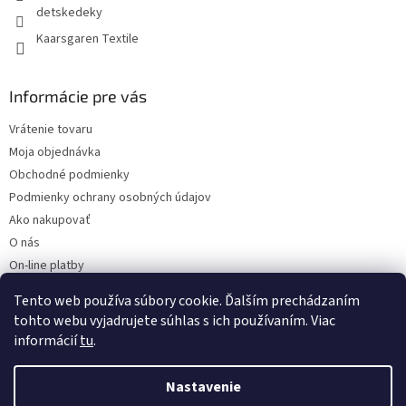
detskedeky
Kaarsgaren Textile
Informácie pre vás
Vrátenie tovaru
Moja objednávka
Obchodné podmienky
Podmienky ochrany osobných údajov
Ako nakupovať
O nás
On-line platby
Doklady k stiahnutiu
Tento web používa súbory cookie. Ďalším prechádzaním
Čo dať do kočíka v zime?
tohto webu vyjadrujete súhlas s ich používaním. Viac
informácií
tu
.
Nastavenie
Vytvoril Shoptet