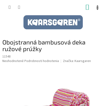
Prejsť
NÁKUP
na
obsah
KOŠÍK
Obojstranná bambusová deka
ružové prúžky
11548
Priemerné
Neohodnotené
Podrobnosti hodnotenia
Značka:
Kaarsgaren
hodnotenie
produktu
je
0,0
z
5
hviezdičiek.