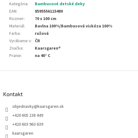
Kategória
:
Bambusové detské deky
EAN
:
8595556115480
Rozmer
:
70 x 100 cm
Materiál
:
Bavlna 100%/Bambusová viskóza 100%
Farba
:
ružová
Vyrábame v
:
ČR
Značka
:
Kaarsgaren®
Pranie
:
na 40° C
Z
á
p
ä
Kontakt
t
objednavky
@
kaarsgaren.sk
i
e
+420 605 238 449
+420 603 963 639
kaarsgaren