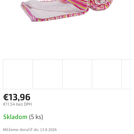
€13,96
€11,54 bez DPH
Jednotková
Skladom
(5 ks)
cena:
Môžeme doručiť do:
13.8.2026