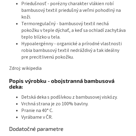
Priedušnosť - porézny charakter vlákien robí
bambusový textil priedušný a veľmi pohodlný na
koži.
Termoregulačný - bambusový textil nechá
pokožku v teple dýchať, a keď sa ochladí zachytáva
teplo blízko u tela.
Hypoalergénny - organické a prírodné vlastnosti
robia bambusový textil nedráždivý a tak ideálny
pre precitlivenú pokožku.
Zdroj: wikipedia
Popis výrobku - obojstranná bambusová
deka:
Detská deka s podšívkou z bambusovej viskózy.
Vrchná strana je zo 100% bavlny.
Pranie na 40° C.
Vyrábame v ČR.
Dodatočné parametre