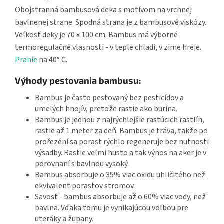
Obojstranná bambusová deka s motívom na vrchnej
bavlnenej strane. Spodná strana je z bambusové viskózy.
Veľkosť deky je 70 x 100 cm. Bambus má výborné
termoregulačné vlasnosti - v teple chladí, v zime hreje.
Pranie
na 40° C.
Výhody pestovania bambusu:
Bambus je často pestovaný bez pesticídov a
umelých hnojív, pretože rastie ako burina.
Bambus je jednou z najrýchlejšie rastúcich rastlín,
rastie až 1 meter za deň. Bambus je tráva, takže po
prořezéní sa porast rýchlo regeneruje bez nutnosti
výsadby. Rastie veľmi husto a tak výnos na aker je v
porovnaní s bavlnou vysoký.
Bambus absorbuje o 35% viac oxidu uhličitého než
ekvivalent porastov stromov.
Savosť - bambus absorbuje až o 60% viac vody, než
bavlna. Vďaka tomu je vynikajúcou voľbou pre
uteráky a župany.