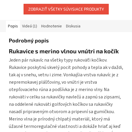
ZOBRAZIŤ VŠETKY SÚVISIACE PRODUKTY
Popis
Videá (1)
Hodnotenie
Diskusia
Podrobný popis
Rukavice s merino vlnou vnútri na kočík
Jeden pár rukavíc na všetky typy rukoväťi kočíkov.
Rukavice poskytnú skvelý pocit pohody a tepla ak v daždi,
tak aj v snehu, vetru i zime. Vonkajšia vrstva rukavíc je z
nepremokavej plášťoviny, vo vnútri je vrstva
otepľovacieho rúna a podšívka je z merino vlny. Na
rukoväti v celku sa rukavičky navlečú a zapnú sa zipsami,
na oddelené rukoväti golfových kočíkov sa rukavičky
nasadí pripraveným otvorom a pripevní sa gumičkou.
Merino vlna je prírodný chlpatý materiál, ktorý má
úžasné termoregulačné vlastnosti a dokáže hriať aj keď