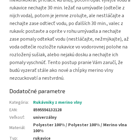
rukavice nechajte 30 min. ležať na umývadle (odtečie z
nijch voda), potom je jemne zrolujte, ale nestláčajte a
nechajte zase odtiecť vodu, po ďalších 30 min., valec z
rukavíc postavte a oprite v rohu umývadla a nechajte
zase pomaly odtekať vodu (nestláčajte, nežmýkajte), až
voda odtečie rozložte rukavice vo vodorovnej polohe na
rozložený sušiak, alebo nejakú dosku a nechajte ich
pomaly vyschnúť. Tento postup pranie Vám zaručí, že
budú vyzerať stále ako nové a chĺpky merino vlny
nezcuckovatí a nestvrdnú.
Dodatočné parametre
Kategória
:
Rukávniky z merino vlny
EAN
:
8595556132128
Veľkosť
:
univerzálny
Polyester 100% / Polyester 100% / Merino vlna
Materiál
:
100%
Typ
:
rukavice