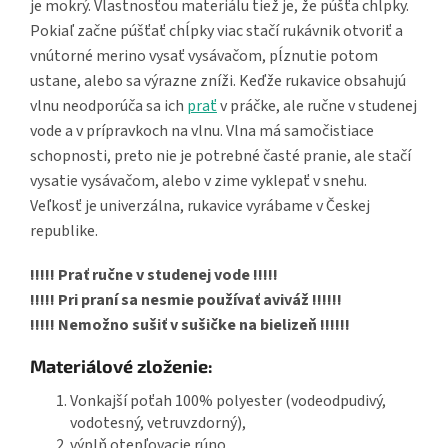
je mokrý. Vlastnosťou materiálu tiež je, že púšťa chĺpky.
Pokiaľ začne púšťať chĺpky viac stačí rukávnik otvoriť a
vnútorné merino vysať vysávačom, pĺznutie potom
ustane, alebo sa výrazne zníži. Keďže rukavice obsahujú
vlnu neodporúča sa ich
prať
v práčke, ale ručne v studenej
vode a v prípravkoch na vlnu. Vlna má samočistiace
schopnosti, preto nie je potrebné časté pranie, ale stačí
vysatie vysávačom, alebo v zime vyklepať v snehu.
Veľkosť je univerzálna, rukavice vyrábame v Českej
republike.
!!!!! Prať ručne v studenej vode !!!!!
!!!!! Pri praní sa nesmie používať aviváž !!!!!!
!!!!! Nemožno sušiť v sušičke na bielizeň !!!!!!
Materiálové zloženie:
Vonkajší poťah 100% polyester (vodeodpudivý,
vodotesný, vetruvzdorný),
výplň otepľovacie rúno,