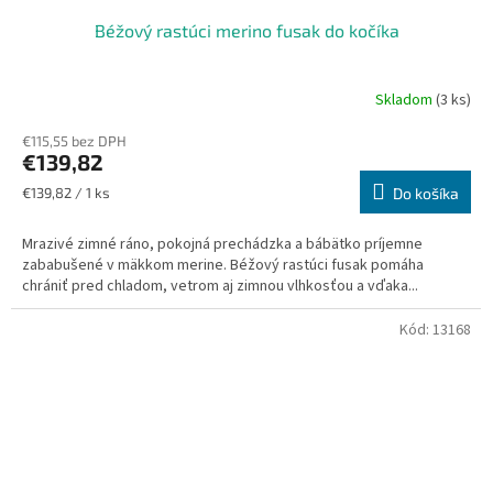
Béžový rastúci merino fusak do kočíka
Skladom
(3 ks)
Priemerné
hodnotenie
€115,55 bez DPH
produktu
€139,82
je
5,0
Jednotková
€139,82 / 1 ks
Do košíka
z
cena:
5
Mrazivé zimné ráno, pokojná prechádzka a bábätko príjemne
hviezdičiek.
zababušené v mäkkom merine. Béžový rastúci fusak pomáha
chrániť pred chladom, vetrom aj zimnou vlhkosťou a vďaka...
Kód:
13168