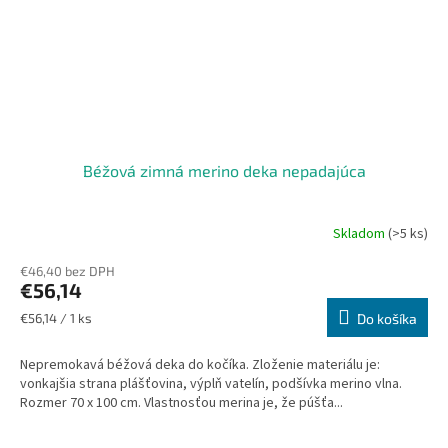
Béžová zimná merino deka nepadajúca
Skladom
(>5 ks)
€46,40 bez DPH
€56,14
Jednotková
€56,14 / 1 ks
Do košíka
cena:
Nepremokavá béžová deka do kočíka. Zloženie materiálu je:
vonkajšia strana plášťovina, výplň vatelín, podšívka merino vlna.
Rozmer 70 x 100 cm. Vlastnosťou merina je, že púšťa...