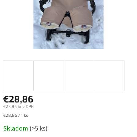
€28,86
€23,85 bez DPH
Jednotková
€28,86 / 1 ks
cena:
Skladom
(>5 ks)