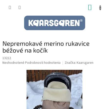
Prejsť
NÁKUP
na
obsah
KOŠÍK
Nepremokavé merino rukavice
béžové na kočík
13212
Priemerné
Neohodnotené
Podrobnosti hodnotenia
Značka:
Kaarsgaren
hodnotenie
produktu
je
0,0
z
5
hviezdičiek.