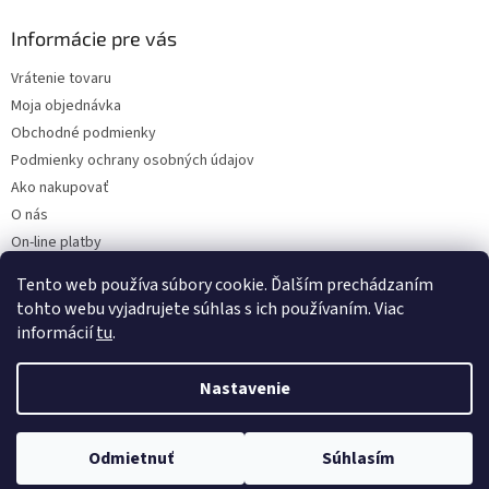
Informácie pre vás
Vrátenie tovaru
Moja objednávka
Obchodné podmienky
Podmienky ochrany osobných údajov
Ako nakupovať
O nás
On-line platby
Doklady k stiahnutiu
Tento web používa súbory cookie. Ďalším prechádzaním
Čo dať do kočíka v zime?
tohto webu vyjadrujete súhlas s ich používaním. Viac
informácií
tu
.
Nastavenie
Vytvoril Shoptet
Odmietnuť
Súhlasím
Copyright 2026
Kaarsgaren.sk
. Všetky práva vyhradené.