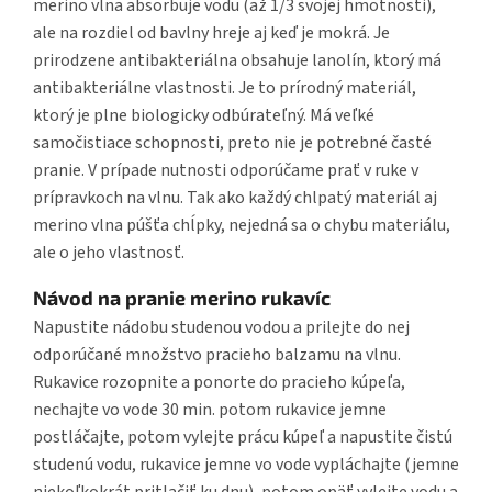
merino vlna absorbuje vodu (až 1/3 svojej hmotnosti),
ale na rozdiel od bavlny hreje aj keď je mokrá. Je
prirodzene antibakteriálna obsahuje lanolín, ktorý má
antibakteriálne vlastnosti. Je to prírodný materiál,
ktorý je plne biologicky odbúrateľný. Má veľké
samočistiace schopnosti, preto nie je potrebné časté
pranie. V prípade nutnosti odporúčame prať v ruke v
prípravkoch na vlnu. Tak ako každý chlpatý materiál aj
merino vlna púšťa chĺpky, nejedná sa o chybu materiálu,
ale o jeho vlastnosť.
Návod na pranie merino rukavíc
Napustite nádobu studenou vodou a prilejte do nej
odporúčané množstvo pracieho balzamu na vlnu.
Rukavice rozopnite a ponorte do pracieho kúpeľa,
nechajte vo vode 30 min. potom rukavice jemne
postláčajte, potom vylejte prácu kúpeľ a napustite čistú
studenú vodu, rukavice jemne vo vode vypláchajte (jemne
niekoľkokrát pritlačiť ku dnu), potom opäť vylejte vodu a