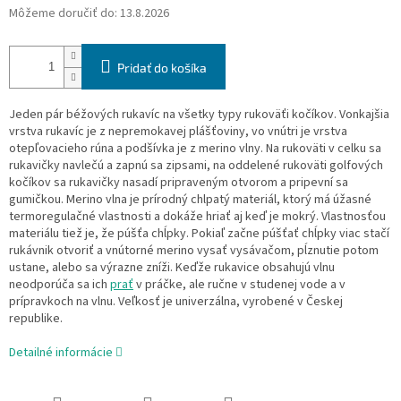
Môžeme doručiť do:
13.8.2026
Pridať do košíka
Jeden pár béžových rukavíc na všetky typy rukoväťi kočíkov. Vonkajšia
vrstva rukavíc je z nepremokavej plášťoviny, vo vnútri je vrstva
otepľovacieho rúna a podšívka je z merino vlny. Na rukoväti v celku sa
rukavičky navlečú a zapnú sa zipsami, na oddelené rukoväti golfových
kočíkov sa rukavičky nasadí pripraveným otvorom a pripevní sa
gumičkou. Merino vlna je prírodný chlpatý materiál, ktorý má úžasné
termoregulačné vlastnosti a dokáže hriať aj keď je mokrý. Vlastnosťou
materiálu tiež je, že púšťa chĺpky. Pokiaľ začne púšťať chĺpky viac stačí
rukávnik otvoriť a vnútorné merino vysať vysávačom, pĺznutie potom
ustane, alebo sa výrazne zníži. Keďže rukavice obsahujú vlnu
neodporúča sa ich
prať
v práčke, ale ručne v studenej vode a v
prípravkoch na vlnu. Veľkosť je univerzálna, vyrobené v Českej
republike.
Detailné informácie