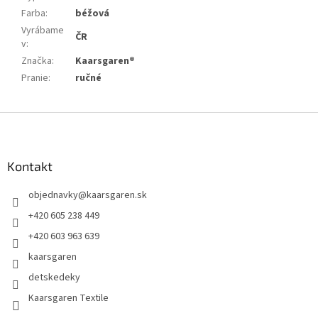
Farba
:
béžová
Vyrábame
ČR
v
:
Značka
:
Kaarsgaren®
Pranie
:
ručné
Z
á
p
ä
Kontakt
t
objednavky
@
kaarsgaren.sk
i
e
+420 605 238 449
+420 603 963 639
kaarsgaren
detskedeky
Kaarsgaren Textile