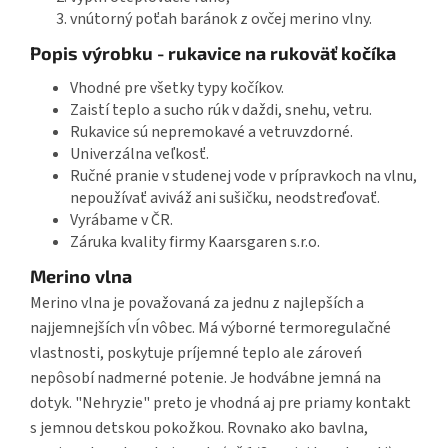
vnútorný poťah baránok z ovčej merino vlny.
Popis výrobku - rukavice na rukoväť kočíka
Vhodné pre všetky typy kočíkov.
Zaistí teplo a sucho rúk v daždi, snehu, vetru.
Rukavice sú nepremokavé a vetruvzdorné.
Univerzálna veľkosť.
Ručné pranie v studenej vode v prípravkoch na vlnu,
nepoužívať aviváž ani sušičku, neodstreďovať.
Vyrábame v ČR.
Záruka kvality firmy Kaarsgaren s.r.o.
Merino vlna
Merino vlna je považovaná za jednu z najlepších a
najjemnejších vĺn vôbec. Má výborné termoregulačné
vlastnosti, poskytuje príjemné teplo ale zároveń
nepôsobí nadmerné potenie. Je hodvábne jemná na
dotyk. "Nehryzie" preto je vhodná aj pre priamy kontakt
s jemnou detskou pokožkou. Rovnako ako bavlna,