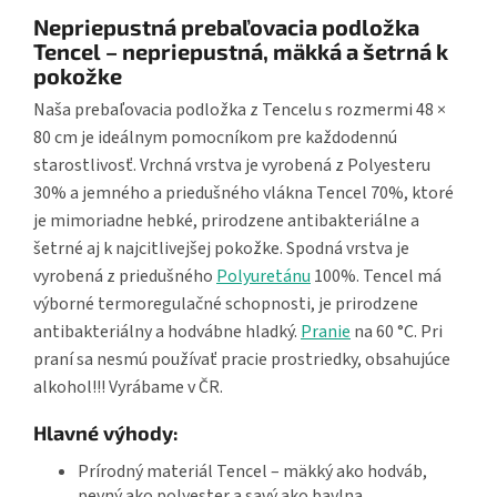
Nepriepustná prebaľovacia podložka
Tencel – nepriepustná, mäkká a šetrná k
pokožke
Naša prebaľovacia podložka z Tencelu s rozmermi 48 ×
80 cm je ideálnym pomocníkom pre každodennú
starostlivosť. Vrchná vrstva je vyrobená z Polyesteru
30% a jemného a priedušného vlákna Tencel 70%, ktoré
je mimoriadne hebké, prirodzene antibakteriálne a
šetrné aj k najcitlivejšej pokožke. Spodná vrstva je
vyrobená z priedušného
Polyuretánu
100%. Tencel má
výborné termoregulačné schopnosti, je prirodzene
antibakteriálny a hodvábne hladký.
Pranie
na 60 °C. Pri
praní sa nesmú používať pracie prostriedky, obsahujúce
alkohol!!! Vyrábame v ČR.
Hlavné výhody:
Prírodný materiál Tencel – mäkký ako hodváb,
pevný ako polyester a savý ako bavlna.