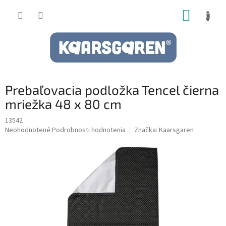
Prejsť
NÁKUP
na
obsah
KOŠÍK
Prebaľovacia podložka Tencel čierna
mriežka 48 x 80 cm
13542
Priemerné
Neohodnotené
Podrobnosti hodnotenia
Značka:
Kaarsgaren
hodnotenie
produktu
je
0,0
z
5
hviezdičiek.