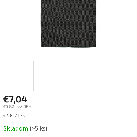
€7,04
€5,82 bez DPH
Jednotková
€7,04 / 1 ks
cena:
Skladom
(>5 ks)