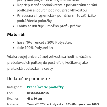
Nepriepustná spodná vrstva z polyuretánu chráni
podložku aj povrch pod ňou pred vlhkosťou.
Priedušná a hygienická – pomáha znižovať riziko
podráždenia pokožky.
Ľahko sa udržuje – možno prať v práčke.
Materiál:
hore 70% Tencel a 30% Polyester,
dole 100% Polyuretán.
Vďaka svojej univerzálnej veľkosti sa hodí na väčšinu
prebaľovacích pultov, do postieľok, kočíkov aj ako
praktická podložka na cesty.
Dodatočné parametre
Kategória
:
Prebaľovacie podložky
EAN
:
8595556135426
Rozmer
:
48 x 80 cm
Materiál
:
Tencel® 70% a Polyester 30%/Polyuretán 100%