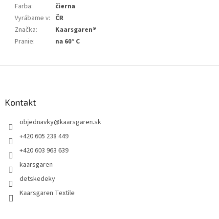
Farba
:
čierna
Vyrábame v
:
ČR
Značka
:
Kaarsgaren®
Pranie
:
na 60° C
Z
á
p
ä
Kontakt
t
objednavky
@
kaarsgaren.sk
i
e
+420 605 238 449
+420 603 963 639
kaarsgaren
detskedeky
Kaarsgaren Textile