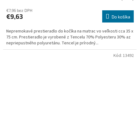
€7,96 bez DPH
€9,63
Do košíka
Nepremokavé prestieradlo do kočíka na matrac vo veľkosti cca 35 x
75 cm. Prestieradlo je vyrobené z Tencelu 70% Polyesteru 30% az
nepriepustného polyuretánu. Tencel je prírodný...
Kód:
13492