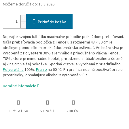
Môžeme doručiť do:
13.8.2026
Pridať do košíka
Doprajte svojmu bábätku maximálne pohodlie pri každom prebaľovaní.
Naša prebaľovacia podložka z Tencelu s rozmermi 48 × 80 cm je
ideálnym pomocníkom pre každodennú starostlivosť. Vrchná vrstva je
vyrobená z Polyesteru 30% a jemného a priedušného vlákna Tencel
70%, ktoré je mimoriadne hebké, prirodzene antibakteriálne a šetrné
aj k najcitlivejšej pokožke. Spodná vrstva je vyrobená z priedušného
Polyuretánu
100%.
Pranie
na 60 °C. Pri praní sa nesmú používať pracie
prostriedky, obsahujúce alkohol!!! Vyrobené v ČR.
Detailné informácie
OPÝTAŤ SA
STRÁŽIŤ
ZDIEĽAŤ