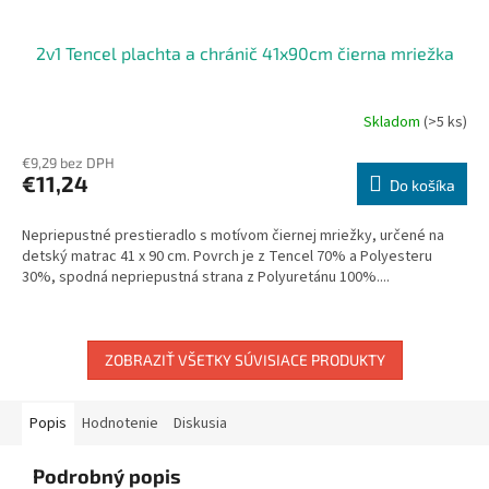
2v1 Tencel plachta a chránič 41x90cm čierna mriežka
Skladom
(>5 ks)
€9,29 bez DPH
€11,24
Do košíka
Nepriepustné prestieradlo s motívom čiernej mriežky, určené na
detský matrac 41 x 90 cm. Povrch je z Tencel 70% a Polyesteru
30%, spodná nepriepustná strana z Polyuretánu 100%....
ZOBRAZIŤ VŠETKY SÚVISIACE PRODUKTY
Popis
Hodnotenie
Diskusia
Podrobný popis