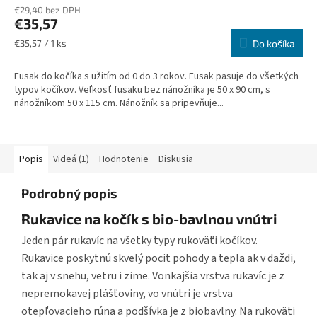
€29,40 bez DPH
€35,57
Jednotková
€35,57 / 1 ks
Do košíka
cena:
Fusak do kočíka s užitím od 0 do 3 rokov. Fusak pasuje do všetkých
typov kočíkov. Veľkosť fusaku bez nánožníka je 50 x 90 cm, s
nánožníkom 50 x 115 cm. Nánožník sa pripevňuje...
Popis
Videá (1)
Hodnotenie
Diskusia
Podrobný popis
Rukavice na kočík s bio-bavlnou vnútri
Jeden pár rukavíc na všetky typy rukoväťi kočíkov.
Rukavice poskytnú skvelý pocit pohody a tepla ak v daždi,
tak aj v snehu, vetru i zime. Vonkajšia vrstva rukavíc je z
nepremokavej plášťoviny, vo vnútri je vrstva
otepľovacieho rúna a podšívka je z biobavlny. Na rukoväti