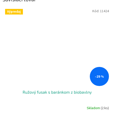
Kód:
11424
Výpredaj
–29 %
Ružový fusak s baránkom z biobavlny
Skladom
(2 ks)