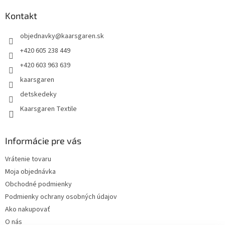
p
ä
Kontakt
t
objednavky
@
kaarsgaren.sk
i
e
+420 605 238 449
+420 603 963 639
kaarsgaren
detskedeky
Kaarsgaren Textile
Informácie pre vás
Vrátenie tovaru
Moja objednávka
Obchodné podmienky
Podmienky ochrany osobných údajov
Ako nakupovať
O nás