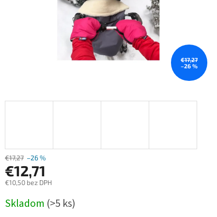
€17,27
–26 %
€17,27
–26 %
€12,71
€10,50 bez DPH
Jednotková
Skladom
(>5 ks)
cena: