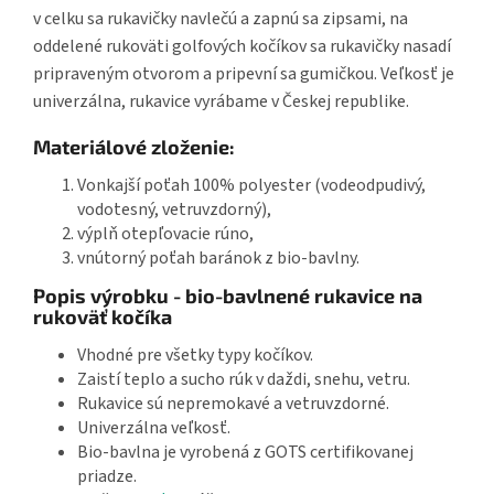
v celku sa rukavičky navlečú a zapnú sa zipsami, na
oddelené rukoväti golfových kočíkov sa rukavičky nasadí
pripraveným otvorom a pripevní sa gumičkou. Veľkosť je
univerzálna, rukavice vyrábame v Českej republike.
Materiálové zloženie:
Vonkajší poťah 100% polyester (vodeodpudivý,
vodotesný, vetruvzdorný),
výplň otepľovacie rúno,
vnútorný poťah baránok z bio-bavlny.
Popis výrobku - bio-bavlnené rukavice na
rukoväť kočíka
Vhodné pre všetky typy kočíkov.
Zaistí teplo a sucho rúk v daždi, snehu, vetru.
Rukavice sú nepremokavé a vetruvzdorné.
Univerzálna veľkosť.
Bio-bavlna je vyrobená z GOTS certifikovanej
priadze.