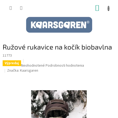
Prejsť
NÁKUP
na
obsah
KOŠÍK
Ružové rukavice na kočík biobavlna
11773
Výpredaj
Priemerné
Neohodnotené
Podrobnosti hodnotenia
hodnotenie
Značka:
Kaarsgaren
produktu
je
0,0
z
5
hviezdičiek.