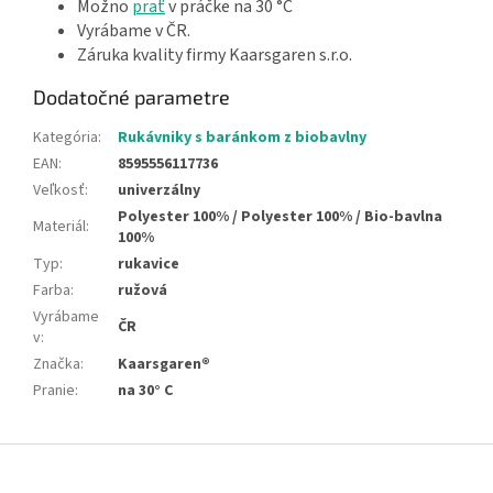
Možno
prať
v práčke na 30 °C
Vyrábame v ČR.
Záruka kvality firmy Kaarsgaren s.r.o.
Dodatočné parametre
Kategória
:
Rukávniky s baránkom z biobavlny
EAN
:
8595556117736
Veľkosť
:
univerzálny
Polyester 100% / Polyester 100% / Bio-bavlna
Materiál
:
100%
Typ
:
rukavice
Farba
:
ružová
Vyrábame
ČR
v
:
Značka
:
Kaarsgaren®
Pranie
:
na 30° C
Z
á