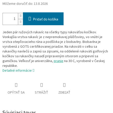
Môžeme doručiť do:
13.8.2026
Pridať do košíka
Jeden pár ružových rukavíc na všetky typy rukoväťou kočíkov.
Vonkajšia vrstva rukavíc je z nepremokavej plášťoviny, vo vnútri je
vrstva otepľovacieho rúna a podšívka je z biobavlny. Biobavlna je
vyrobená z GOTS certifikovanej priadze. Na rukoväti v celku sa
rukavičky navlečú a zapnú sa zipsami, na oddelené rukoväti golfových
kočíkov sa rukavičky nasadí pripraveným otvorom a pripevní sa
gumičkou. Veľkosť je univerzálna,
pranie
na 30 C, vyrobené v Českej
republike.
Detailné informácie
OPÝTAŤ SA
STRÁŽIŤ
ZDIEĽAŤ
Súvisiaci tovar