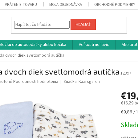
VRÁTENIE TOVARU
MOJA OBJEDNÁVKA
OBCHODNÉ PODMIENKY
HĽADAŤ
vložku do autosedačky alebo kočíka
Veľkosti nohavíc
Ako prať
da dvoch diek svetlomodrá autíčka
a dvoch diek svetlomodrá autíčka
12397
né
notené
Podrobnosti hodnotenia
Značka:
Kaarsgaren
nie
€19
u
€16,29 b
Jednotk
€9,86 / 1
cena:
iek.
Skla