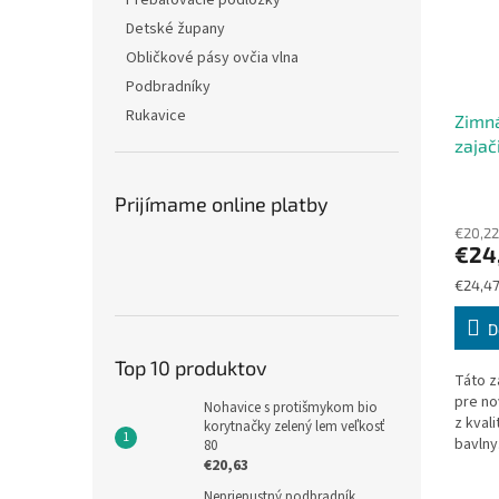
Prebaľovacie podložky
Detské župany
Obličkové pásy ovčia vlna
Podbradníky
Rukavice
Zimn
zajač
Prijímame online platby
€20,22
€24
Jednot
€24,47
cena:
D
Top 10 produktov
Táto z
pre no
Nohavice s protišmykom bio
z kvali
korytnačky zelený lem veľkosť
bavlny
80
€20,63
motívm
medved
Nepriepustný podbradník