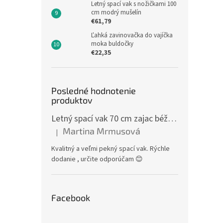
Letný spací vak s nožičkami 100
cm modrý mušelín
€61,79
Ľahká zavinovačka do vajíčka
moka buldočky
€22,35
Posledné hodnotenie
produktov
Letný spací vak 70 cm zajac béžový zips na boku
Martina Mrmusová
|
Hodnotenie produktu je 5 z 5 hviezdičiek.
Kvalitný a veľmi pekný spací vak. Rýchle
dodanie , určite odporúčam 😊
Facebook