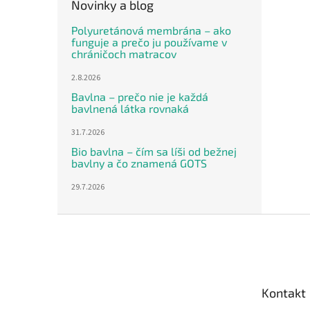
Novinky a blog
Polyuretánová membrána – ako
funguje a prečo ju používame v
chráničoch matracov
2.8.2026
Bavlna – prečo nie je každá
bavlnená látka rovnaká
31.7.2026
Bio bavlna – čím sa líši od bežnej
bavlny a čo znamená GOTS
29.7.2026
Z
á
p
ä
t
Kontakt
i