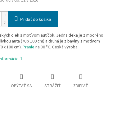
oručiť do:
12.8.2026
Pridať do košíka
ských diek s motívom autíčok. Jedna deka je z modrého
ýšivkou auta (70 x 100 cm) a druhá je z bavlny s motívom
70 x 100 cm).
Pranie
na 30 °C. Česká výroba.
informácie
OPÝTAŤ SA
STRÁŽIŤ
ZDIEĽAŤ