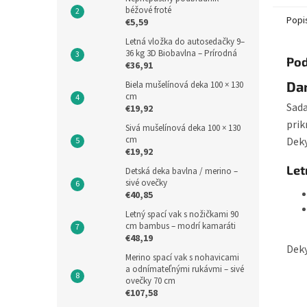
modréh
béžové froté
Popi
€5,59
Letná vložka do autosedačky 9–
36 kg 3D Biobavlna – Prírodná
Pod
€36,91
Da
Biela mušelínová deka 100 × 130
cm
Sada
€19,92
prik
Sivá mušelínová deka 100 × 130
cm
Deky
€19,92
Let
Detská deka bavlna / merino –
sivé ovečky
€40,85
Letný spací vak s nožičkami 90
cm bambus – modrí kamaráti
€48,19
Deky
Merino spací vak s nohavicami
a odnímateľnými rukávmi – sivé
ovečky 70 cm
€107,58