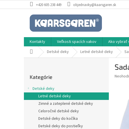
Prejsť
+420 605 238 449
objednavky@kaarsgaren.sk
na
obsah
Kontakty
Veľkosti spacích vakov
Ako vybrať 
Domov
Detské deky
Letné detské deky
Sa
B
Sad
o
Preskočiť
č
Priemer
Neohod
Kategórie
kategórie
n
hodnote
ý
produkt
Detské deky
p
je
Letné detské deky
0,0
a
z
Zimné a zateplené detské deky
n
5
e
Celoročné detské deky
hviezdič
l
Detské deky do kočíka
Detské deky do postieľky