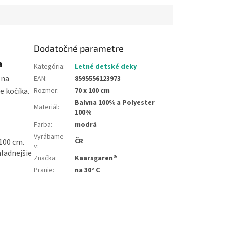
Dodatočné parametre
a
Kategória
:
Letné detské deky
 na
EAN
:
8595556123973
e kočíka.
Rozmer
:
70 x 100 cm
Balvna 100% a Polyester
Materiál
:
100%
Farba
:
modrá
Vyrábame
ČR
 100 cm.
v
:
ladnejšie
Značka
:
Kaarsgaren®
Pranie
:
na 30° C