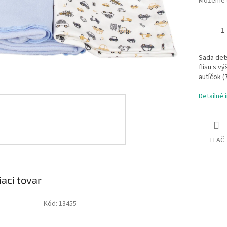
Môžeme d
Sada det
flísu s v
autíčok (
Detailné 
TLAČ
iaci tovar
Kód:
13455