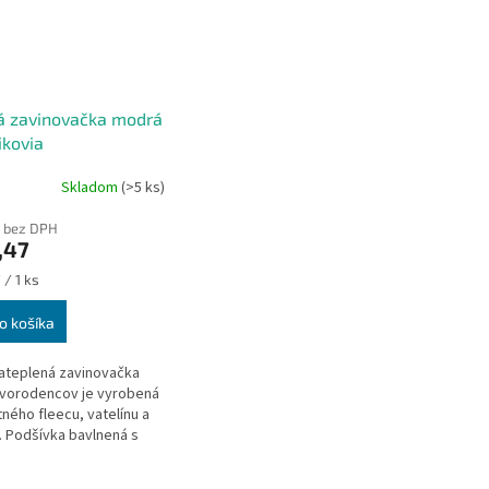
á zavinovačka modrá
ikovia
Skladom
(>5 ks)
 bez DPH
,47
ková
 / 1 ks
o košíka
ateplená zavinovačka
vorodencov je vyrobená
tného fleecu, vatelínu a
. Podšívka bavlnená s
i zajačikov a
íkov, vonkajšia strana z