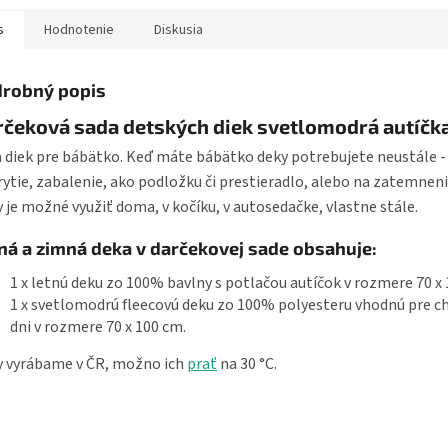
o...
s
Hodnotenie
Diskusia
robný popis
rčeková sada detských diek svetlomodrá autíčk
 diek pre bábätko. Keď máte bábätko deky potrebujete neustále -
rytie, zabalenie, ako podložku či prestieradlo, alebo na zatemneni
 je možné využiť doma, v kočíku, v autosedačke, vlastne stále.
ná a zimná deka v darčekovej sade obsahuje:
1 x letnú deku zo 100% bavlny s potlačou autíčok v rozmere 70 x
1 x svetlomodrú fleecovú deku zo 100% polyesteru vhodnú pre ch
dni v rozmere 70 x 100 cm.
 vyrábame v ČR, možno ich
prať
na 30 °C.