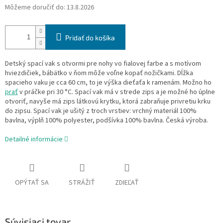
Môžeme doručiť do:
13.8.2026
Pridať do košíka
Detský spací vak s otvormi pre nohy vo fialovej farbe a s motívom
hviezdičiek, bábätko v ňom môže voľne kopať nožičkami. Dĺžka
spacieho vaku je cca 60 cm, to je výška dieťaťa k ramenám. Možno ho
prať
v práčke pri 30 °C. Spací vak má v strede zips a je možné ho úplne
otvoriť, navyše má zips látkovú krytku, ktorá zabraňuje privretiu krku
do zipsu. Spací vak je ušitý z troch vrstiev: vrchný materiál 100%
bavlna, výplň 100% polyester, podšívka 100% bavlna. Česká výroba.
Detailné informácie
OPÝTAŤ SA
STRÁŽIŤ
ZDIEĽAŤ
Súvisiaci tovar