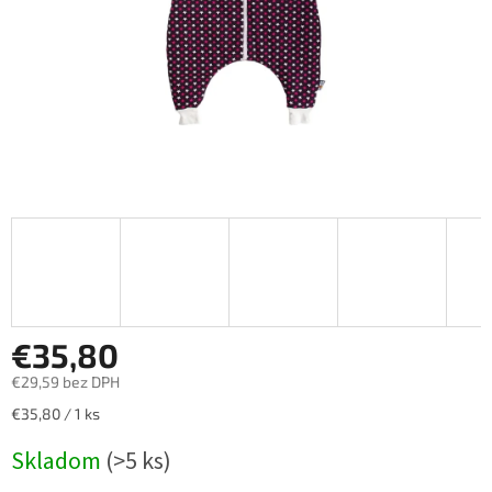
€35,80
€29,59 bez DPH
Jednotková
€35,80 / 1 ks
cena:
Skladom
(>5 ks)