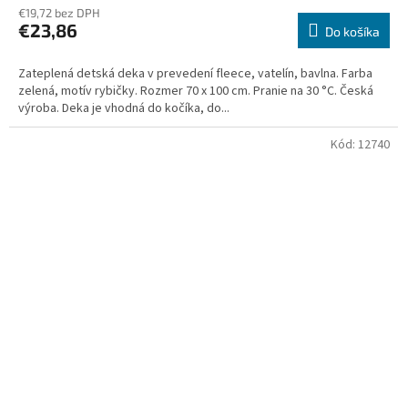
€19,72 bez DPH
€23,86
Do košíka
Zateplená detská deka v prevedení fleece, vatelín, bavlna. Farba
zelená, motív rybičky. Rozmer 70 x 100 cm. Pranie na 30 °C. Česká
výroba. Deka je vhodná do kočíka, do...
Kód:
12740