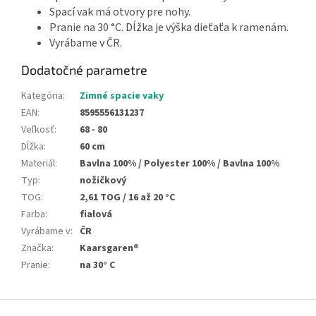
Spací vak má otvory pre nohy.
Pranie na 30 °C. Dĺžka je výška dieťaťa k ramenám.
Vyrábame v ČR.
Dodatočné parametre
Kategória
:
Zimné spacie vaky
EAN
:
8595556131237
Veľkosť
:
68 - 80
Dĺžka
:
60 cm
Materiál
:
Bavlna 100% / Polyester 100% / Bavlna 100%
Typ
:
nožičkový
TOG
:
2,61 TOG / 16 až 20 °C
Farba
:
fialová
Vyrábame v
:
ČR
Značka
:
Kaarsgaren®
Pranie
:
na 30° C
Z