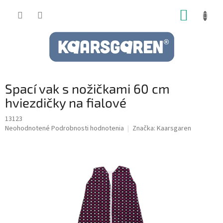
Prejsť
NÁKUP
na
obsah
KOŠÍK
Spací vak s nožičkami 60 cm
hviezdičky na fialové
13123
Priemerné
Neohodnotené
Podrobnosti hodnotenia
Značka:
Kaarsgaren
hodnotenie
produktu
je
0,0
z
5
hviezdičiek.