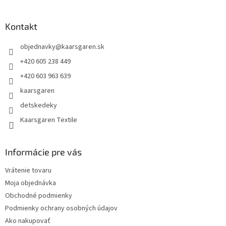
á
p
ä
Kontakt
t
objednavky
@
kaarsgaren.sk
i
e
+420 605 238 449
+420 603 963 639
kaarsgaren
detskedeky
Kaarsgaren Textile
Informácie pre vás
Vrátenie tovaru
Moja objednávka
Obchodné podmienky
Podmienky ochrany osobných údajov
Ako nakupovať