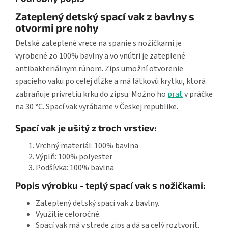
Zateplený detský spací vak z bavlny s
otvormi pre nohy
Detské zateplené vrece na spanie s nožičkami je
vyrobené zo 100% bavlny a vo vnútri je zateplené
antibakteriálnym rúnom. Zips umožní otvorenie
spacieho vaku po celej dĺžke a má látkovú krytku, ktorá
zabraňuje privretiu krku do zipsu. Možno ho
prať
v práčke
na 30 °C. Spací vak vyrábame v Českej republike.
Spací vak je ušitý z troch vrstiev:
Vrchný materiál: 100% bavlna
Výplň: 100% polyester
Podšívka: 100% bavlna
Popis výrobku - teplý spací vak s nožičkami:
Zateplený detský spací vak z bavlny.
Využitie celoročné.
Spací vak má v strede zips a dá sa celý roztvoriť.