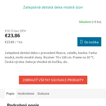
Zateplená detská deka modrá slon
Skladom
(>5 ks)
Priemerné
hodnotenie
€19,72 bez DPH
produktu
€23,86
je
5,0
Jednotková
€23,86 / 1 ks
Do košíka
z
cena:
5
Zateplená detská deka v prevedení fleece, vatelín, bavlna. Farba
hviezdičiek.
modrá, motív modré slony. Rozmer 70 x 100 cm. Pranie na 30 °C.
Česká výroba. Deka je vhodná do kočíka, do...
ZOBRAZIŤ VŠETKY SÚVISIACE PRODUKTY
Popis
Hodnotenie
Diskusia
Podrobný popis