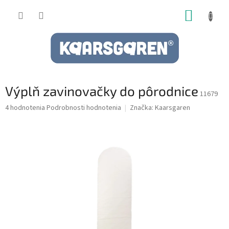
Prejsť
NÁKUP
na
obsah
KOŠÍK
Výplň zavinovačky do pôrodnice
11679
Priemerné
4 hodnotenia
Podrobnosti hodnotenia
Značka:
Kaarsgaren
hodnotenie
produktu
je
5,0
z
5
hviezdičiek.