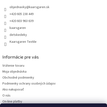
t
objednavky
@
kaarsgaren.sk
i
e
+420 605 238 449
+420 603 963 639
kaarsgaren
detskedeky
Kaarsgaren Textile
Informácie pre vás
Vrátenie tovaru
Moja objednávka
Obchodné podmienky
Podmienky ochrany osobných údajov
Ako nakupovať
O nás
On-line platby