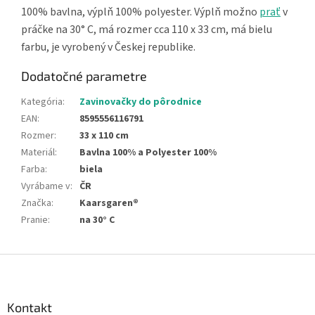
100% bavlna, výplň 100% polyester. Výplň možno
prať
v
práčke na 30° C, má rozmer cca 110 x 33 cm, má bielu
farbu, je vyrobený v Českej republike.
Dodatočné parametre
Kategória
:
Zavinovačky do pôrodnice
EAN
:
8595556116791
Rozmer
:
33 x 110 cm
Materiál
:
Bavlna 100% a Polyester 100%
Farba
:
biela
Vyrábame v
:
ČR
Značka
:
Kaarsgaren®
Pranie
:
na 30° C
Z
á
p
ä
Kontakt