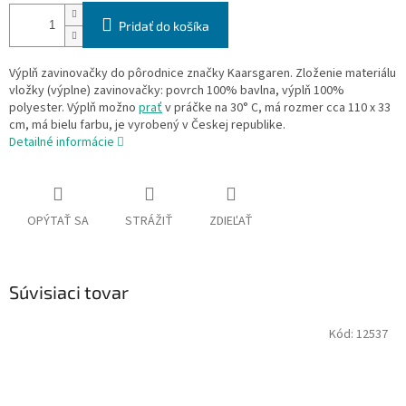
Pridať do košíka
Výplň zavinovačky do pôrodnice značky Kaarsgaren. Zloženie materiálu
vložky (výplne) zavinovačky: povrch 100% bavlna, výplň 100%
polyester. Výplň možno
prať
v práčke na 30° C, má rozmer cca 110 x 33
cm, má bielu farbu, je vyrobený v Českej republike.
Detailné informácie
OPÝTAŤ SA
STRÁŽIŤ
ZDIEĽAŤ
Súvisiaci tovar
Kód:
12537