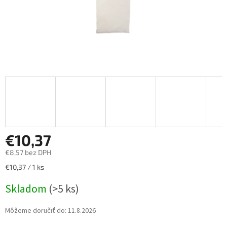
€10,37
€8,57 bez DPH
Jednotková
€10,37 / 1 ks
cena:
Skladom
(>5 ks)
Môžeme doručiť do:
11.8.2026