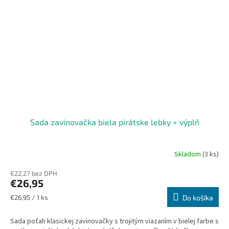
Sada zavinovačka biela pirátske lebky + výplň
Skladom
(3 ks)
€22,27 bez DPH
€26,95
Jednotková
€26,95 / 1 ks
Do košíka
cena:
Sada poťah klasickej zavinovačky s trojitým viazaním v bielej farbe s