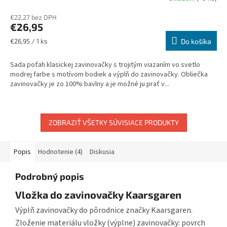
hodnotenie
€22,27 bez DPH
produktu
€26,95
je
5,0
Jednotková
€26,95 / 1 ks
Do košíka
z
cena:
5
Sada poťah klasickej zavinovačky s trojitým viazaním vo svetlo
hviezdičiek.
modrej farbe s motívom bodiek a výplň do zavinovačky. Obliečka
zavinovačky je zo 100% bavlny a je možné ju prať v...
ZOBRAZIŤ VŠETKY SÚVISIACE PRODUKTY
Popis
Hodnotenie (4)
Diskusia
Podrobný popis
Vložka do zavinovačky Kaarsgaren
Výplň zavinovačky do pôrodnice značky Kaarsgaren.
Zloženie materiálu vložky (výplne) zavinovačky: povrch