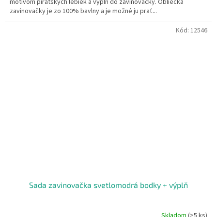
motívom pirátskych lebiek a výplň do zavinovačky. Obliečka
zavinovačky je zo 100% bavlny a je možné ju prať...
Kód:
12546
Sada zavinovačka svetlomodrá bodky + výplň
Skladom
(>5 ks)
Priemerné