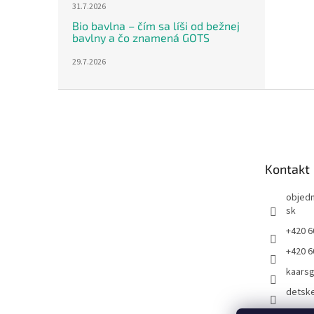
31.7.2026
Bio bavlna – čím sa líši od bežnej
bavlny a čo znamená GOTS
29.7.2026
Z
á
p
ä
t
Kontakt
i
e
objed
sk
+420 6
+420 6
kaars
detsk
Kaarsg