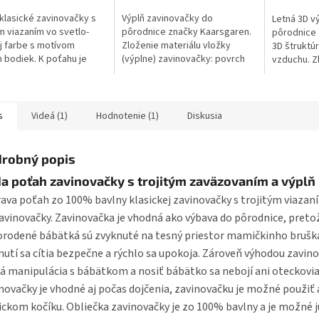
klasické zavinovačky s
Výplň zavinovačky do
Letná 3D v
ým viazaním vo svetlo-
pôrodnice značky Kaarsgaren.
pôrodnice 
 farbe s motívom
Zloženie materiálu vložky
3D štruktúr
h bodiek. K poťahu je
(výplne) zavinovačky: povrch
vzduchu. Z
dokúpiť aj výplň, aby
100% bavlna, výplň 100%
vložky (výp
avinovačka kompletná.
polyester. Výplň možno prať v
100% polye
účame...
práčke na 30° C,...
možné...
s
Videá (1)
Hodnotenie (1)
Diskusia
robný popis
a poťah zavinovačky s trojitým zaväzovaním a výplň
ava poťah zo 100% bavlny klasickej zavinovačky s trojitým viazan
avinovačky. Zavinovačka je vhodná ako výbava do pôrodnice, preto
rodené bábätká sú zvyknuté na tesný priestor mamičkinho brušk
nutí sa cítia bezpečne a rýchlo sa upokoja. Zároveň výhodou zavino
á manipulácia s bábätkom a nosiť bábätko sa nebojí ani oteckovia
novačky je vhodné aj počas dojčenia, zavinovačku je možné použiť a
ickom kočíku. Obliečka zavinovačky je zo 100% bavlny a je možné 