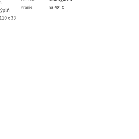
Značka
:
Kaarsgaren®
m.
Pranie
:
na 40° C
výplň
110 x 33
u