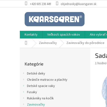
Prejsť
+420 605 238 449
objednavky@kaarsgaren.sk
na
obsah
Kontakty
Veľkosti spacích vakov
Ako vybrať 
Domov
Zavinovačky
Zavinovačky do pôrodnice
B
Sad
o
Preskočiť
č
Priemer
1 hodno
Kategórie
kategórie
n
hodnote
ý
produkt
Detské deky
p
je
Chrániče matracov a plachty
5,0
a
z
Detské spacie vaky
n
5
e
Fusaky
hviezdič
l
Rukávniky na kočík
Zavinovačky