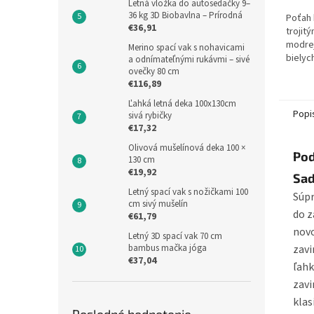
Letná vložka do autosedačky 9–
36 kg 3D Biobavlna – Prírodná
Poťah 
€36,91
trojit
modrej
Merino spací vak s nohavicami
bielyc
a odnímateľnými rukávmi – sivé
nutné 
ovečky 80 cm
€116,89
bola z
Odpor
Ľahká letná deka 100x130cm
Popi
sivá rybičky
€17,32
Olivová mušelínová deka 100 ×
Pod
130 cm
€19,92
Sad
Letný spací vak s nožičkami 100
Súpr
cm sivý mušelín
do z
€61,79
novo
Letný 3D spací vak 70 cm
bambus mačka jóga
zavi
€37,04
ľahk
zavi
klas