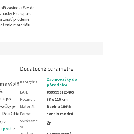
ýplň zavinovačky do
značky Kaarsgaren.
a zaistí prúdenie
loženie materiálu
lne) zavinovačky je
ster. Výplň je
Dodatočné parametre
Zavinovačky do
Kategória
:
ím a výplň
pôrodnice
že
EAN
:
8595556125465
a a po
Rozmer
:
33 x 115 cm
vačky je
Materiál
:
Bavlna 100%
. Použitie
Farba
:
svetlo modrá
j v
Vyrábame
ČR
v
:
ju
prať
v