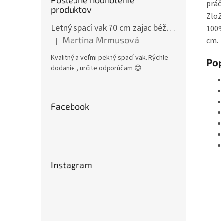
Posledné hodnotenie
práč
produktov
Zlož
Letný spací vak 70 cm zajac béžový zips na boku
100%
Martina Mrmusová
cm.
|
Hodnotenie produktu je 5 z 5 hviezdičiek.
Kvalitný a veľmi pekný spací vak. Rýchle
Pop
dodanie , určite odporúčam 😊
Facebook
Instagram