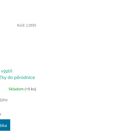
Kód:
12935
 výplň
čky do pôrodnice
Skladom
(>5 ks)
e
 DPH
s
šíka
.