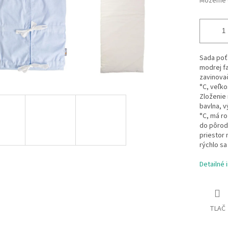
Môžeme d
Sada poťa
modrej f
zavinovač
°C, veľko
Zloženie 
bavlna, v
°C, má ro
do pôrod
priestor 
rýchlo sa
Detailné 
TLAČ