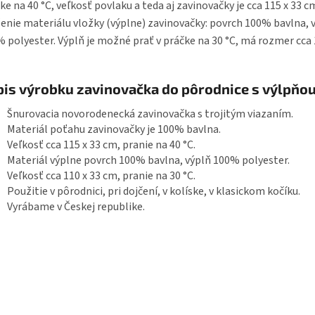
ke na 40 °C, veľkosť povlaku a teda aj zavinovačky je cca 115 x 33 c
enie materiálu vložky (výplne) zavinovačky: povrch 100% bavlna, 
 polyester. Výplň je možné prať v práčke na 30 °C, má rozmer cca 
is výrobku zavinovačka do pôrodnice s výlpňo
Šnurovacia novorodenecká zavinovačka s trojitým viazaním.
Materiál poťahu zavinovačky je 100% bavlna.
Veľkosť cca 115 x 33 cm, pranie na 40 °C.
Materiál výplne povrch 100% bavlna, výplň 100% polyester.
Veľkosť cca 110 x 33 cm, pranie na 30 °C.
Použitie v pôrodnici, pri dojčení, v kolíske, v klasickom kočíku.
Vyrábame v Českej republike.