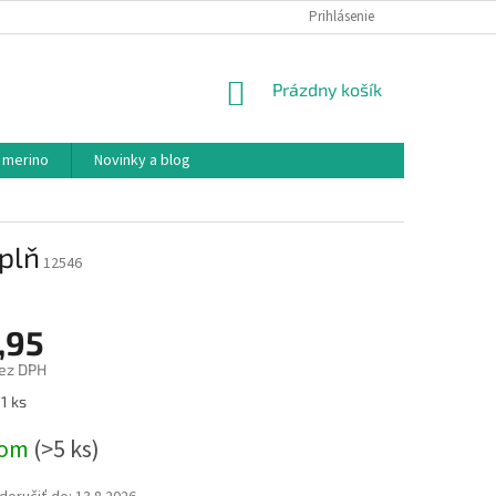
PODMIENKY OCHRANY OSOBNÝCH ÚDAJOV
Prihlásenie
AKO NAKUPOVAŤ
NÁKUPNÝ
Prázdny košík
KOŠÍK
 merino
Novinky a blog
plň
12546
,95
ez DPH
ová
1 ks
dom
(>5 ks)