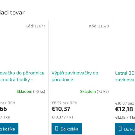
iaci tovar
Kód:
11677
Kód:
11679
ovačka do pôrodnice
Výplň zavinovačky do
Letná 3D
omodrá bodky -
pôrodnice
zavinova
k
Skladom
(>5 ks)
Skladom
(>5 ks)
erné
Priemerné
Priemerné
tenie
hodnotenie
hodnoteni
 bez DPH
€8,57 bez DPH
€10,07 bez
ktu
produktu
produktu
,66
€10,37
€12,18
je
je
5,0
5,0
ková
Jednotková
Jednotková
/ 1 ks
€10,37 / 1 ks
€12,18 / 1 k
z
z
cena:
cena:
5
5
o košíka
Do košíka
Do ko
ičiek.
hviezdičiek.
hviezdičiek