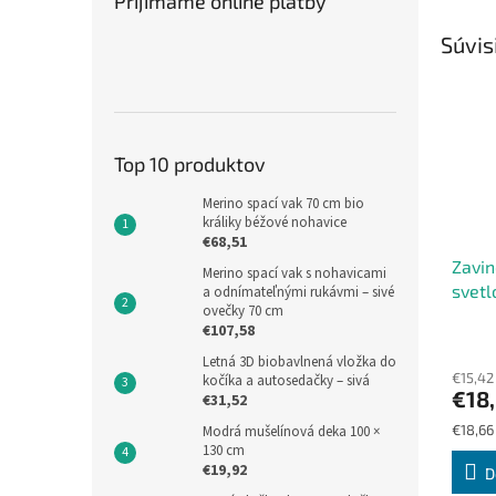
Prijímame online platby
Súvis
Top 10 produktov
Merino spací vak 70 cm bio
králiky béžové nohavice
€68,51
Zavin
Merino spací vak s nohavicami
svetl
a odnímateľnými rukávmi – sivé
ovečky 70 cm
povla
€107,58
Priem
hodno
Letná 3D biobavlnená vložka do
€15,42
produ
kočíka a autosedačky – sivá
€18
€31,52
je
5,0
Jednot
€18,66 
Modrá mušelínová deka 100 ×
z
cena:
130 cm
5
€19,92
D
hviezd