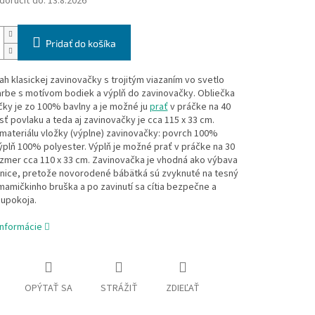
oručiť do:
13.8.2026
Pridať do košíka
h klasickej zavinovačky s trojitým viazaním vo svetlo
arbe s motívom bodiek a výplň do zavinovačky. Obliečka
ky je zo 100% bavlny a je možné ju
prať
v práčke na 40
sť povlaku a teda aj zavinovačky je cca 115 x 33 cm.
materiálu vložky (výplne) zavinovačky: povrch 100%
ýplň 100% polyester. Výplň je možné prať v práčke na 30
zmer cca 110 x 33 cm. Zavinovačka je vhodná ako výbava
nice, pretože novorodené bábätká sú zvyknuté na tesný
mamičkinho bruška a po zavinutí sa cítia bezpečne a
 upokoja.
informácie
OPÝTAŤ SA
STRÁŽIŤ
ZDIEĽAŤ