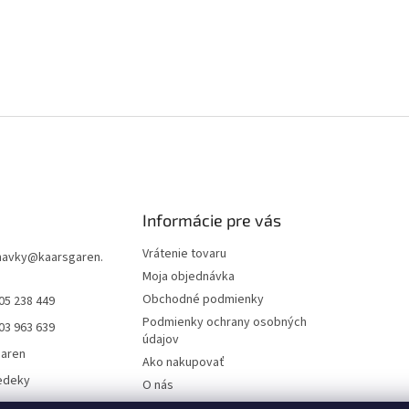
Informácie pre vás
Vrátenie tovaru
navky
@
kaarsgaren.
Moja objednávka
Obchodné podmienky
05 238 449
Podmienky ochrany osobných
03 963 639
údajov
garen
Ako nakupovať
edeky
O nás
aren Textile
On-line platby