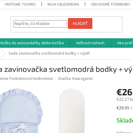
VRÁTENIE TOVARU
MOJA OBJEDNÁVKA
OBCHODNÉ PODMIENKY
HĽADAŤ
vložku do autosedačky alebo kočíka
Veľkosti nohavíc
Ako prať
Sada zavinovačka svetlomodrá bodky + výplň
a zavinovačka svetlomodrá bodky + vý
né
tenie
Podrobnosti hodnotenia
Značka:
Kaarsgaren
nie
€26
u
€22,27 b
Jednotk
€26,95 / 
cena:
iek.
Skla