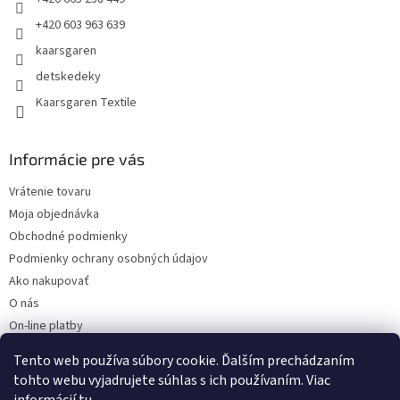
+420 603 963 639
kaarsgaren
detskedeky
Kaarsgaren Textile
Informácie pre vás
Vrátenie tovaru
Moja objednávka
Obchodné podmienky
Podmienky ochrany osobných údajov
Ako nakupovať
O nás
On-line platby
Doklady k stiahnutiu
Tento web používa súbory cookie. Ďalším prechádzaním
Čo dať do kočíka v zime?
tohto webu vyjadrujete súhlas s ich používaním. Viac