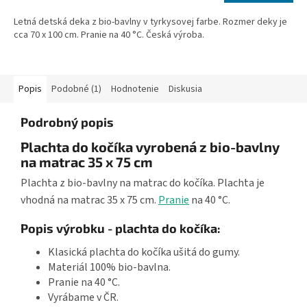
cena:
5
Letná detská deka z bio-bavlny v tyrkysovej farbe. Rozmer deky je
hviezdičiek.
cca 70 x 100 cm. Pranie na 40 °C. Česká výroba.
Popis
Podobné (1)
Hodnotenie
Diskusia
Podrobný popis
Plachta do kočíka vyrobená z bio-bavlny
na matrac 35 x 75 cm
Plachta z bio-bavlny na matrac do kočíka. Plachta je
vhodná na matrac 35 x 75 cm.
Pranie
na 40 °C.
Popis výrobku - plachta do kočíka:
Klasická plachta do kočíka ušitá do gumy.
Materiál 100% bio-bavlna.
Pranie na 40 °C.
Vyrábame v ČR.