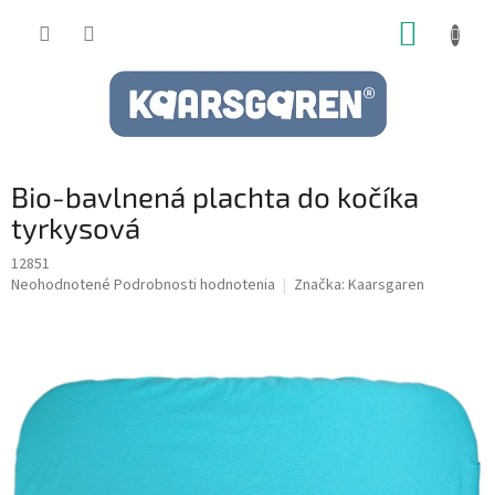
Prejsť
NÁKUP
na
obsah
KOŠÍK
Bio-bavlnená plachta do kočíka
tyrkysová
12851
Priemerné
Neohodnotené
Podrobnosti hodnotenia
Značka:
Kaarsgaren
hodnotenie
produktu
je
0,0
z
5
hviezdičiek.