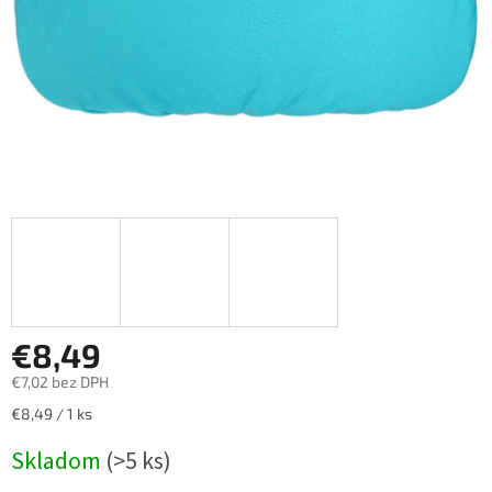
€8,49
€7,02 bez DPH
Jednotková
€8,49 / 1 ks
cena:
Skladom
(>5 ks)