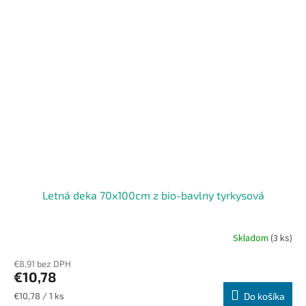
Letná deka 70x100cm z bio-bavlny tyrkysová
Skladom
(3 ks)
Priemerné
hodnotenie
€8,91 bez DPH
produktu
€10,78
je
5,0
Jednotková
€10,78 / 1 ks
Do košíka
z