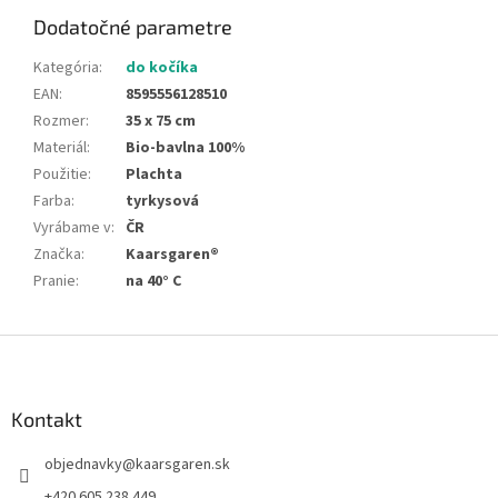
Dodatočné parametre
Kategória
:
do kočíka
EAN
:
8595556128510
Rozmer
:
35 x 75 cm
Materiál
:
Bio-bavlna 100%
Použitie
:
Plachta
Farba
:
tyrkysová
Vyrábame v
:
ČR
Značka
:
Kaarsgaren®
Pranie
:
na 40° C
Z
á
p
ä
Kontakt
t
objednavky
@
kaarsgaren.sk
i
e
+420 605 238 449