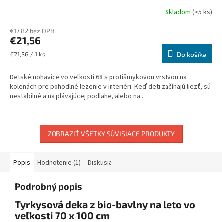
Skladom
(>5 ks)
€17,82 bez DPH
€21,56
Jednotková
€21,56 / 1 ks
Do košíka
cena:
Detské nohavice vo veľkosti 68 s protišmykovou vrstvou na
kolenách pre pohodlné lezenie v interiéri. Keď deti začínajú liezť, sú
nestabilné a na plávajúcej podlahe, alebo na...
ZOBRAZIŤ VŠETKY SÚVISIACE PRODUKTY
Popis
Hodnotenie (1)
Diskusia
Podrobný popis
Tyrkysová deka z bio-bavlny na leto vo
veľkosti 70 x 100 cm