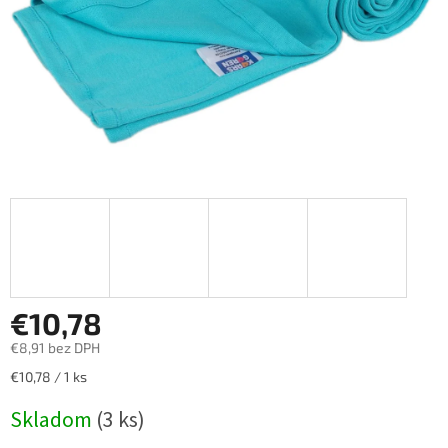
€10,78
€8,91 bez DPH
Jednotková
€10,78 / 1 ks
cena:
Skladom
(3 ks)