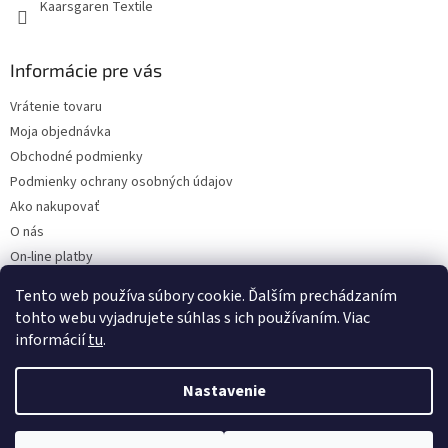
Kaarsgaren Textile
Informácie pre vás
Vrátenie tovaru
Moja objednávka
Obchodné podmienky
Podmienky ochrany osobných údajov
Ako nakupovať
O nás
On-line platby
Doklady k stiahnutiu
Tento web používa súbory cookie. Ďalším prechádzaním
Čo dať do kočíka v zime?
tohto webu vyjadrujete súhlas s ich používaním. Viac
informácií
tu
.
Nastavenie
Vytvoril Shoptet