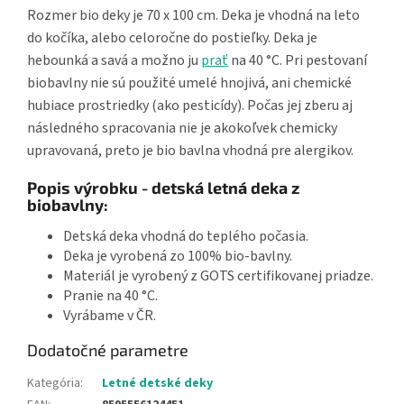
Rozmer bio deky je 70 x 100 cm. Deka je vhodná na leto
do kočíka, alebo celoročne do postieľky. Deka je
hebounká a savá a možno ju
prať
na 40 °C. Pri pestovaní
biobavlny nie sú použité umelé hnojivá, ani chemické
hubiace prostriedky (ako pesticídy). Počas jej zberu aj
následného spracovania nie je akokoľvek chemicky
upravovaná, preto je bio bavlna vhodná pre alergikov.
Popis výrobku - detská letná deka z
biobavlny:
Detská deka vhodná do teplého počasia.
Deka je vyrobená zo 100% bio-bavlny.
Materiál je vyrobený z GOTS certifikovanej priadze.
Pranie na 40 °C.
Vyrábame v ČR.
Dodatočné parametre
Kategória
:
Letné detské deky