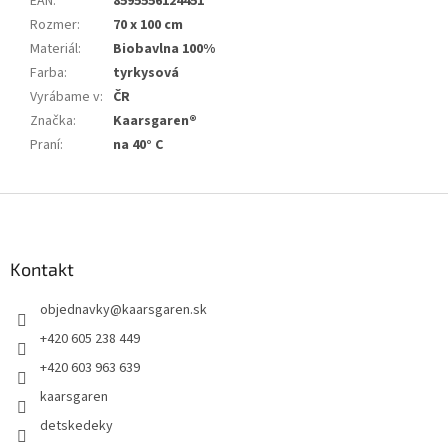
EAN
:
8595556124451
Rozmer
:
70 x 100 cm
Materiál
:
Biobavlna 100%
Farba
:
tyrkysová
Vyrábame v
:
ČR
Značka
:
Kaarsgaren®
Praní
:
na 40° C
Z
á
p
ä
Kontakt
t
objednavky
@
kaarsgaren.sk
i
e
+420 605 238 449
+420 603 963 639
kaarsgaren
detskedeky