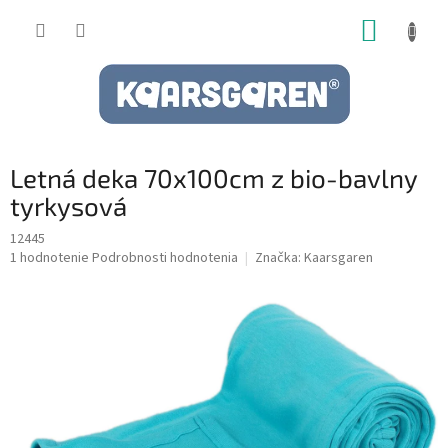
Prejsť
NÁKUP
na
obsah
KOŠÍK
Letná deka 70x100cm z bio-bavlny
tyrkysová
12445
Priemerné
1 hodnotenie
Podrobnosti hodnotenia
Značka:
Kaarsgaren
hodnotenie
produktu
je
5,0
z
5
hviezdičiek.