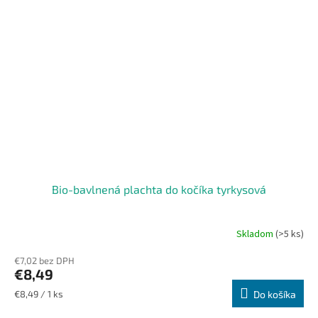
Bio-bavlnená plachta do kočíka tyrkysová
Skladom
(>5 ks)
€7,02 bez DPH
€8,49
Jednotková
€8,49 / 1 ks
Do košíka
cena: